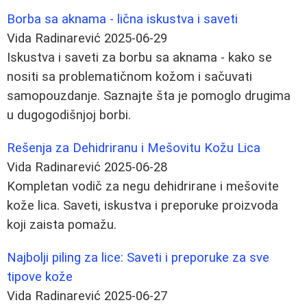
Borba sa aknama - lična iskustva i saveti
Vida Radinarević
2025-06-29
Iskustva i saveti za borbu sa aknama - kako se
nositi sa problematičnom kožom i sačuvati
samopouzdanje. Saznajte šta je pomoglo drugima
u dugogodišnjoj borbi.
Rešenja za Dehidriranu i Mešovitu Kožu Lica
Vida Radinarević
2025-06-28
Kompletan vodič za negu dehidrirane i mešovite
kože lica. Saveti, iskustva i preporuke proizvoda
koji zaista pomažu.
Najbolji piling za lice: Saveti i preporuke za sve
tipove kože
Vida Radinarević
2025-06-27