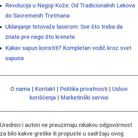
Revolucija u Negoji Kože: Od Tradicionalnih Lekova
do Savremenih Tretmana
Uklanjanje tetovaže laserom: Sve što treba da
znate pre nego što krenete
Kakav sapun koristiti? Kompletan vodič kroz svet
sapuna
O nama
|
Kontakt
|
Politika privatnosti
|
Uslovi
korišćenja
|
Marketinški servisi
Urednici i autori ne preuzimaju nikakvu odgovornost
za bilo kakve greške ili propuste u sadržaju ovog