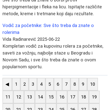
hiperpigmentacije i fleka na licu. Ispitajte različite
metode, kreme i tretmane koji daju rezultate.
Vodič za početnike: Sve što treba da znate o
rolerima
Vida Radinarević
2025-06-22
Kompletan vodič za kupovinu rolera za početnike,
saveti za vožnju, najbolje staze u Beogradu i
Novom Sadu, i sve što treba da znate o ovom
popularnom sportu.
◀
1
2
3
4
5
6
7
8
9
10
11
12
13
14
15
16
17
18
19
20
21
22
23
24
25
26
27
28