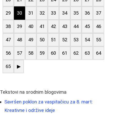
29
30
31
32
33
34
35
36
37
38
39
40
41
42
43
44
45
46
47
48
49
50
51
52
53
54
55
56
57
58
59
60
61
62
63
64
65
▶
Tekstovi na srodnim blogovima
Savršen poklon za vaspitačicu za 8. mart:
Kreativne i održive ideje