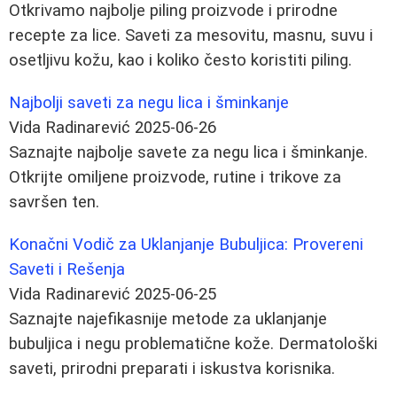
Otkrivamo najbolje piling proizvode i prirodne
recepte za lice. Saveti za mesovitu, masnu, suvu i
osetljivu kožu, kao i koliko često koristiti piling.
Najbolji saveti za negu lica i šminkanje
Vida Radinarević
2025-06-26
Saznajte najbolje savete za negu lica i šminkanje.
Otkrijte omiljene proizvode, rutine i trikove za
savršen ten.
Konačni Vodič za Uklanjanje Bubuljica: Provereni
Saveti i Rešenja
Vida Radinarević
2025-06-25
Saznajte najefikasnije metode za uklanjanje
bubuljica i negu problematične kože. Dermatološki
saveti, prirodni preparati i iskustva korisnika.