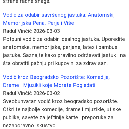
strane radne snage.
Vodič za odabir savršenog jastuka: Anatomski,
Memorijska Pena, Perje i Više
Radul Vinčić
2026-03-03
Potpuni vodič za odabir idealnog jastuka. Uporedite
anatomske, memorijske, perjane, latex i bambus
jastuke. Saznajte kako pravilno održavati jastuk i na
šta obratiti pažnju pri kupovini za zdrav san.
Vodič kroz Beogradsko Pozorište: Komedije,
Drame i Mjuzikli koje Morate Pogledati
Radul Vinčić
2026-03-02
Sveobuhvatan vodič kroz beogradsko pozorište.
Otkrijte najbolje komedije, drame i mjuzikle, utiske
publike, savete za jeftinije karte i preporuke za
nezaboravno iskustvo.