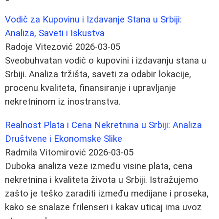
Vodič za Kupovinu i Izdavanje Stana u Srbiji:
Analiza, Saveti i Iskustva
Radoje Vitezović
2026-03-05
Sveobuhvatan vodič o kupovini i izdavanju stana u
Srbiji. Analiza tržišta, saveti za odabir lokacije,
procenu kvaliteta, finansiranje i upravljanje
nekretninom iz inostranstva.
Realnost Plata i Cena Nekretnina u Srbiji: Analiza
Društvene i Ekonomske Slike
Radmila Vitomirović
2026-03-05
Duboka analiza veze između visine plata, cena
nekretnina i kvaliteta života u Srbiji. Istražujemo
zašto je teško zaraditi između medijane i proseka,
kako se snalaze frilenseri i kakav uticaj ima uvoz