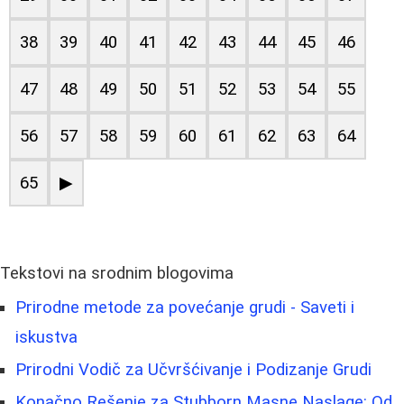
38
39
40
41
42
43
44
45
46
47
48
49
50
51
52
53
54
55
56
57
58
59
60
61
62
63
64
65
▶
Tekstovi na srodnim blogovima
Prirodne metode za povećanje grudi - Saveti i
iskustva
Prirodni Vodič za Učvršćivanje i Podizanje Grudi
Konačno Rešenje za Stubborn Masne Naslage: Od