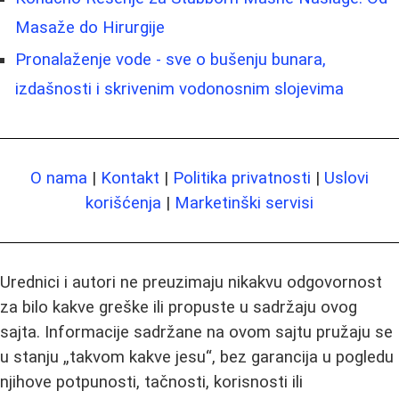
Masaže do Hirurgije
Pronalaženje vode - sve o bušenju bunara,
izdašnosti i skrivenim vodonosnim slojevima
O nama
|
Kontakt
|
Politika privatnosti
|
Uslovi
korišćenja
|
Marketinški servisi
Urednici i autori ne preuzimaju nikakvu odgovornost
za bilo kakve greške ili propuste u sadržaju ovog
sajta. Informacije sadržane na ovom sajtu pružaju se
u stanju „takvom kakve jesu“, bez garancija u pogledu
njihove potpunosti, tačnosti, korisnosti ili