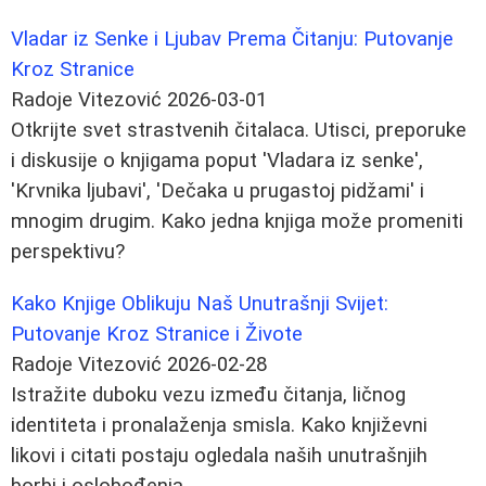
Vladar iz Senke i Ljubav Prema Čitanju: Putovanje
Kroz Stranice
Radoje Vitezović
2026-03-01
Otkrijte svet strastvenih čitalaca. Utisci, preporuke
i diskusije o knjigama poput 'Vladara iz senke',
'Krvnika ljubavi', 'Dečaka u prugastoj pidžami' i
mnogim drugim. Kako jedna knjiga može promeniti
perspektivu?
Kako Knjige Oblikuju Naš Unutrašnji Svijet:
Putovanje Kroz Stranice i Živote
Radoje Vitezović
2026-02-28
Istražite duboku vezu između čitanja, ličnog
identiteta i pronalaženja smisla. Kako književni
likovi i citati postaju ogledala naših unutrašnjih
borbi i oslobođenja.