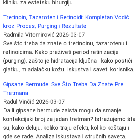
kliniku za estetsku hirurgiju.
Tretinoin, Tazaroten i Retinoidi: Kompletan Vodič
kroz Proces, Purging i Rezultate
Radmila Vitomirović
2026-03-07
Sve što treba da znate o tretinoinu, tazarotenu i
retinoidima. Kako preživeti period retinizacije
(purging), zašto je hidratacija ključna i kako postići
glatku, mladalačku kožu. Iskustva i saveti korisnika.
Gipsane Bermude: Sve Što Treba Da Znate Pre
Tretmana
Radul Vinčić
2026-03-07
Da li gipsane bermude zaista mogu da smanje
konfekcijski broj za jedan tretman? Istražujemo šta
su, kako deluju, koliko traju efekti, koliko koštaju i
gde se rade. Analiza iskustava i stručnih saveta.