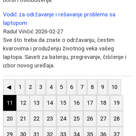
Vodič za održavanje i rešavanje problema sa
laptopom
Radul Vinčić
2026-02-27
Sve što treba da znate o održavanju, čestim
kvarovima i produženju životnog veka vašeg
laptopa. Saveti za bateriju, pregrevanje, čišćenje i
izbor novog uređaja.
◀
1
2
3
4
5
6
7
8
9
10
11
12
13
14
15
16
17
18
19
20
21
22
23
24
25
26
27
28
29
30
31
32
33
34
35
36
37