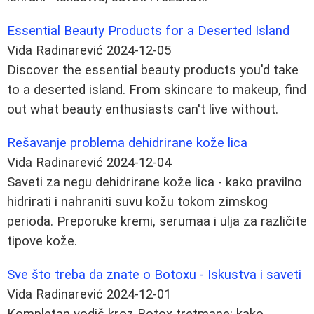
Essential Beauty Products for a Deserted Island
Vida Radinarević
2024-12-05
Discover the essential beauty products you'd take
to a deserted island. From skincare to makeup, find
out what beauty enthusiasts can't live without.
Rešavanje problema dehidrirane kože lica
Vida Radinarević
2024-12-04
Saveti za negu dehidrirane kože lica - kako pravilno
hidrirati i nahraniti suvu kožu tokom zimskog
perioda. Preporuke kremi, serumaa i ulja za različite
tipove kože.
Sve što treba da znate o Botoxu - Iskustva i saveti
Vida Radinarević
2024-12-01
Kompletan vodič kroz Botox tretmane: kako