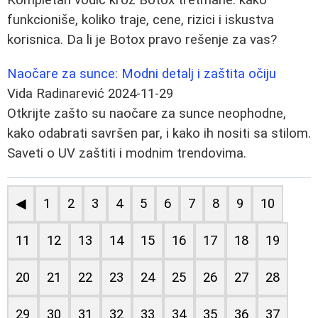
funkcioniše, koliko traje, cene, rizici i iskustva
korisnica. Da li je Botox pravo rešenje za vas?
Naočare za sunce: Modni detalj i zaštita očiju
Vida Radinarević
2024-11-29
Otkrijte zašto su naočare za sunce neophodne,
kako odabrati savršen par, i kako ih nositi sa stilom.
Saveti o UV zaštiti i modnim trendovima.
◀
1
2
3
4
5
6
7
8
9
10
11
12
13
14
15
16
17
18
19
20
21
22
23
24
25
26
27
28
29
30
31
32
33
34
35
36
37