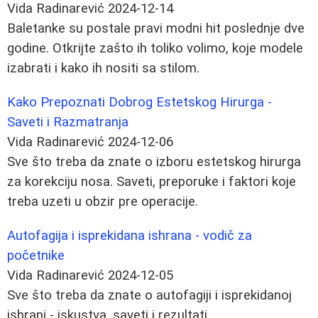
Vida Radinarević
2024-12-14
Baletanke su postale pravi modni hit poslednje dve
godine. Otkrijte zašto ih toliko volimo, koje modele
izabrati i kako ih nositi sa stilom.
Kako Prepoznati Dobrog Estetskog Hirurga -
Saveti i Razmatranja
Vida Radinarević
2024-12-06
Sve što treba da znate o izboru estetskog hirurga
za korekciju nosa. Saveti, preporuke i faktori koje
treba uzeti u obzir pre operacije.
Autofagija i isprekidana ishrana - vodič za
početnike
Vida Radinarević
2024-12-05
Sve što treba da znate o autofagiji i isprekidanoj
ishrani - iskustva, saveti i rezultati.