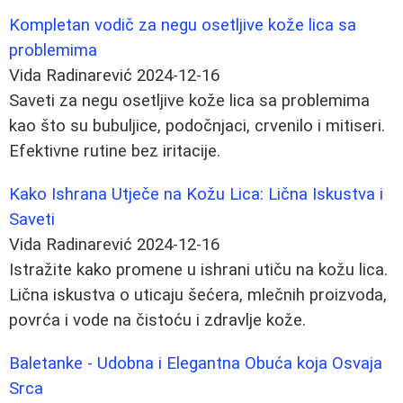
Kompletan vodič za negu osetljive kože lica sa
problemima
Vida Radinarević
2024-12-16
Saveti za negu osetljive kože lica sa problemima
kao što su bubuljice, podočnjaci, crvenilo i mitiseri.
Efektivne rutine bez iritacije.
Kako Ishrana Utječe na Kožu Lica: Lična Iskustva i
Saveti
Vida Radinarević
2024-12-16
Istražite kako promene u ishrani utiču na kožu lica.
Lična iskustva o uticaju šećera, mlečnih proizvoda,
povrća i vode na čistoću i zdravlje kože.
Baletanke - Udobna i Elegantna Obuća koja Osvaja
Srca