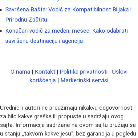
Savršena Bašta: Vodič za Kompatibilnost Biljaka i
Prirodnu Zaštitu
Konačan vodič za medeni mesec: Kako odabrati
savršenu destinaciju i agenciju
O nama
|
Kontakt
|
Politika privatnosti
|
Uslovi
korišćenja
|
Marketinški servisi
Urednici i autori ne preuzimaju nikakvu odgovornost
za bilo kakve greške ili propuste u sadržaju ovog
sajta. Informacije sadržane na ovom sajtu pružaju se
u stanju „takvom kakve jesu“, bez garancija u pogledu