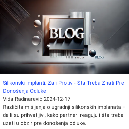
Silikonski Implanti: Za i Protiv - Šta Treba Znati Pre
Donošenja Odluke
Vida Radinarević
2024-12-17
Različita mišljenja o ugradnji silikonskih implanata –
da li su prihvatljivi, kako partneri reaguju i šta treba
uzeti u obzir pre donošenja odluke.