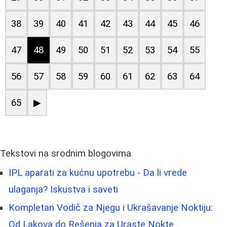
38
39
40
41
42
43
44
45
46
47
48
49
50
51
52
53
54
55
56
57
58
59
60
61
62
63
64
65
▶
Tekstovi na srodnim blogovima
IPL aparati za kućnu upotrebu - Da li vrede
ulaganja? Iskustva i saveti
Kompletan Vodič za Njegu i Ukrašavanje Noktiju:
Od Lakova do Rešenja za Uraste Nokte