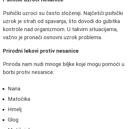
Psihički uzroci su često složeniji. Najčešći psihički
uzrok je strah od spavanja, što dovodi do gubitka
kontrole nad organizmom. U takvim situacijama,
važno je pronaći osnovni uzrok problema.
Prirodni lekovi protiv nesanice
Priroda nam nudi mnoge biljke koje mogu pomoći u
borbi protiv nesanice:
Nana
Matočika
Hmelj
Glog