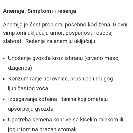
Anemija: Simptomi i rešenja
Anemija je čest problem, posebno kod žena. Glavni
simptomi uključuju umor, pospanost i osećaj
slabosti. Rešenja za anemiju uključuju:
Unošenje gvozđa kroz ishranu (crveno meso,
džigerica)
Konzumiranje borovnice, brusnice i drugog
ljubičastog voća
Izbegavanje kofeina i tanina koji ometaju
apsorpciju gvozđa
Upotreba semena koprive sa kiselim mlekom ili
jogurtom na prazan stomak