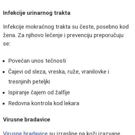
Infekcije urinarnog trakta
Infekcije mokraćnog trakta su česte, posebno kod
žena. Za njihovo lečenje i prevenciju preporučuju
se:
Povećan unos tečnosti
Čajevi od sleza, vreska, ruže, vranilovke i
tresnjinih peteljki
Ispiranje čajem od žalfije
Redovna kontrola kod lekara
Virusne bradavice
Virusne bradavice
su izrasline na koži izazvane