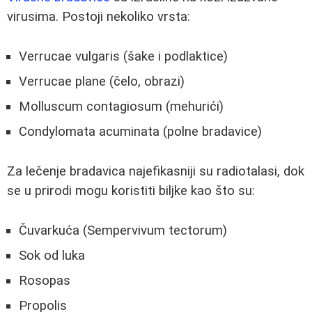
virusima. Postoji nekoliko vrsta:
Verrucae vulgaris (šake i podlaktice)
Verrucae plane (čelo, obrazi)
Molluscum contagiosum (mehurići)
Condylomata acuminata (polne bradavice)
Za lečenje bradavica najefikasniji su radiotalasi, dok
se u prirodi mogu koristiti biljke kao što su:
Čuvarkuća (Sempervivum tectorum)
Sok od luka
Rosopas
Propolis