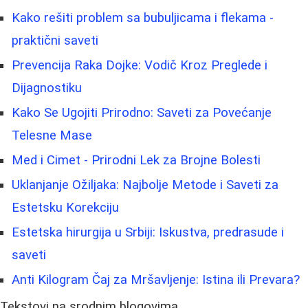
Kako rešiti problem sa bubuljicama i flekama -
praktični saveti
Prevencija Raka Dojke: Vodič Kroz Preglede i
Dijagnostiku
Kako Se Ugojiti Prirodno: Saveti za Povećanje
Telesne Mase
Med i Cimet - Prirodni Lek za Brojne Bolesti
Uklanjanje Ožiljaka: Najbolje Metode i Saveti za
Estetsku Korekciju
Estetska hirurgija u Srbiji: Iskustva, predrasude i
saveti
Anti Kilogram Čaj za Mršavljenje: Istina ili Prevara?
Tekstovi na srodnim blogovima