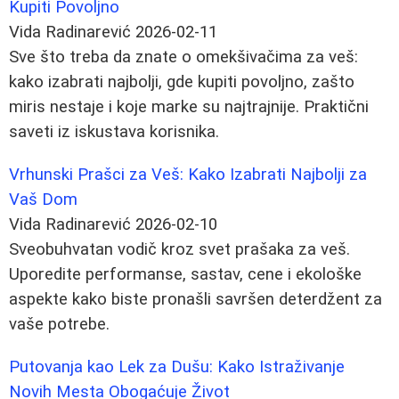
Kupiti Povoljno
Vida Radinarević
2026-02-11
Sve što treba da znate o omekšivačima za veš:
kako izabrati najbolji, gde kupiti povoljno, zašto
miris nestaje i koje marke su najtrajnije. Praktični
saveti iz iskustava korisnika.
Vrhunski Prašci za Veš: Kako Izabrati Najbolji za
Vaš Dom
Vida Radinarević
2026-02-10
Sveobuhvatan vodič kroz svet prašaka za veš.
Uporedite performanse, sastav, cene i ekološke
aspekte kako biste pronašli savršen deterdžent za
vaše potrebe.
Putovanja kao Lek za Dušu: Kako Istraživanje
Novih Mesta Obogaćuje Život