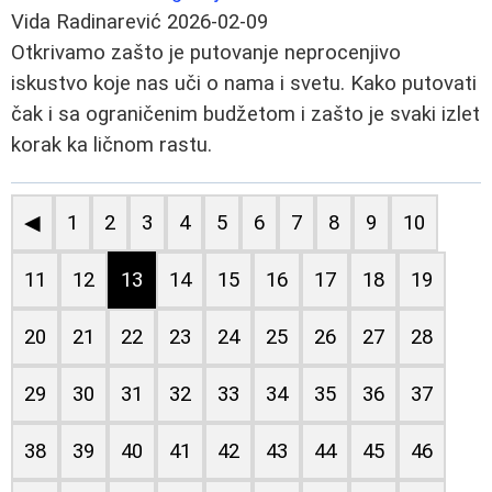
Vida Radinarević
2026-02-09
Otkrivamo zašto je putovanje neprocenjivo
iskustvo koje nas uči o nama i svetu. Kako putovati
čak i sa ograničenim budžetom i zašto je svaki izlet
korak ka ličnom rastu.
◀
1
2
3
4
5
6
7
8
9
10
11
12
13
14
15
16
17
18
19
20
21
22
23
24
25
26
27
28
29
30
31
32
33
34
35
36
37
38
39
40
41
42
43
44
45
46