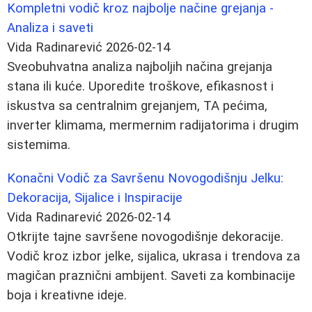
Kompletni vodič kroz najbolje načine grejanja -
Analiza i saveti
Vida Radinarević
2026-02-14
Sveobuhvatna analiza najboljih načina grejanja
stana ili kuće. Uporedite troškove, efikasnost i
iskustva sa centralnim grejanjem, TA pećima,
inverter klimama, mermernim radijatorima i drugim
sistemima.
Konačni Vodič za Savršenu Novogodišnju Jelku:
Dekoracija, Sijalice i Inspiracije
Vida Radinarević
2026-02-14
Otkrijte tajne savršene novogodišnje dekoracije.
Vodič kroz izbor jelke, sijalica, ukrasa i trendova za
magičan praznični ambijent. Saveti za kombinacije
boja i kreativne ideje.