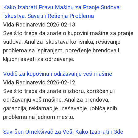
Kako Izabrati Pravu Mašinu za Pranje Sudova:
Iskustva, Saveti i Rešenja Problema
Vida Radinarević
2026-02-13
Sve što treba da znate o kupovini mašine za pranje
sudova. Analiza iskustava korisnika, rešavanje
problema sa ispiranjem, poređenje brendova i
ključni saveti za održavanje.
Vodič za kupovinu i održavanje veš mašine
Vida Radinarević
2026-02-12
Sve što treba da znate o izboru, korišćenju i
održavanju veš mašine. Analiza brendova,
garancija, reklamacije i rešavanje uobičajenih
problema na jednom mestu.
Savršen Omekšivač za Veš: Kako Izabrati i Gde