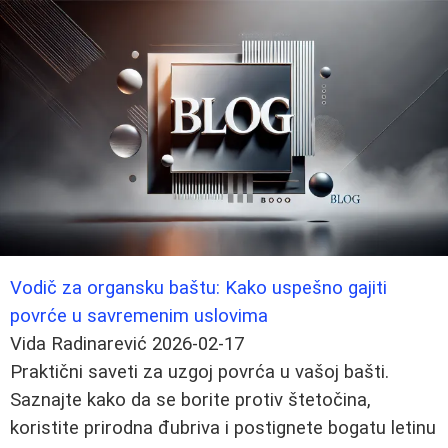
Vodič za organsku baštu: Kako uspešno gajiti
povrće u savremenim uslovima
Vida Radinarević
2026-02-17
Praktični saveti za uzgoj povrća u vašoj bašti.
Saznajte kako da se borite protiv štetočina,
koristite prirodna đubriva i postignete bogatu letinu