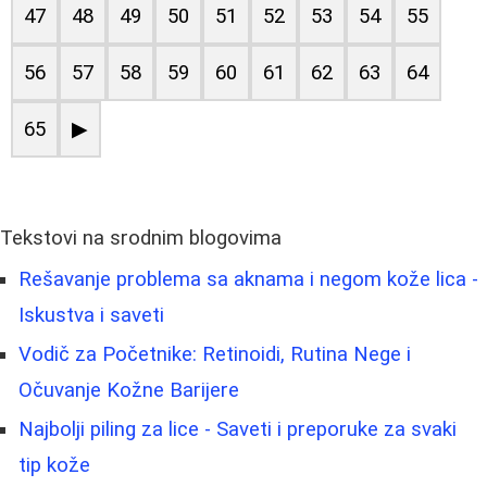
47
48
49
50
51
52
53
54
55
56
57
58
59
60
61
62
63
64
65
▶
Tekstovi na srodnim blogovima
Rešavanje problema sa aknama i negom kože lica -
Iskustva i saveti
Vodič za Početnike: Retinoidi, Rutina Nege i
Očuvanje Kožne Barijere
Najbolji piling za lice - Saveti i preporuke za svaki
tip kože