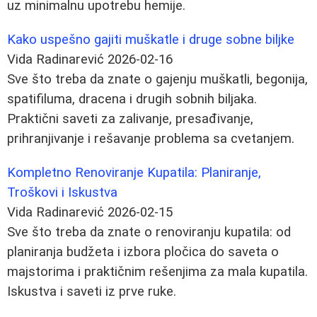
uz minimalnu upotrebu hemije.
Kako uspešno gajiti muškatle i druge sobne biljke
Vida Radinarević
2026-02-16
Sve što treba da znate o gajenju muškatli, begonija,
spatifiluma, dracena i drugih sobnih biljaka.
Praktični saveti za zalivanje, presađivanje,
prihranjivanje i rešavanje problema sa cvetanjem.
Kompletno Renoviranje Kupatila: Planiranje,
Troškovi i Iskustva
Vida Radinarević
2026-02-15
Sve što treba da znate o renoviranju kupatila: od
planiranja budžeta i izbora pločica do saveta o
majstorima i praktičnim rešenjima za mala kupatila.
Iskustva i saveti iz prve ruke.