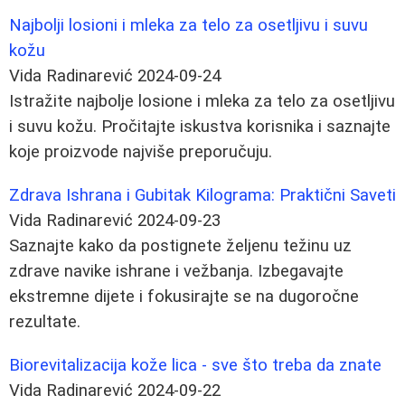
Najbolji losioni i mleka za telo za osetljivu i suvu
kožu
Vida Radinarević
2024-09-24
Istražite najbolje losione i mleka za telo za osetljivu
i suvu kožu. Pročitajte iskustva korisnika i saznajte
koje proizvode najviše preporučuju.
Zdrava Ishrana i Gubitak Kilograma: Praktični Saveti
Vida Radinarević
2024-09-23
Saznajte kako da postignete željenu težinu uz
zdrave navike ishrane i vežbanja. Izbegavajte
ekstremne dijete i fokusirajte se na dugoročne
rezultate.
Biorevitalizacija kože lica - sve što treba da znate
Vida Radinarević
2024-09-22