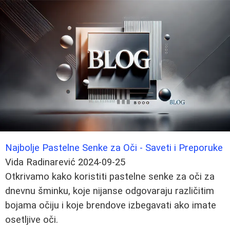
Najbolje Pastelne Senke za Oči - Saveti i Preporuke
Vida Radinarević
2024-09-25
Otkrivamo kako koristiti pastelne senke za oči za
dnevnu šminku, koje nijanse odgovaraju različitim
bojama očiju i koje brendove izbegavati ako imate
osetljive oči.