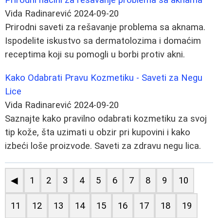
Vida Radinarević
2024-09-20
Prirodni saveti za rešavanje problema sa aknama.
Ispodelite iskustvo sa dermatolozima i domaćim
receptima koji su pomogli u borbi protiv akni.
Kako Odabrati Pravu Kozmetiku - Saveti za Negu
Lice
Vida Radinarević
2024-09-20
Saznajte kako pravilno odabrati kozmetiku za svoj
tip kože, šta uzimati u obzir pri kupovini i kako
izbeći loše proizvode. Saveti za zdravu negu lica.
◀
1
2
3
4
5
6
7
8
9
10
11
12
13
14
15
16
17
18
19