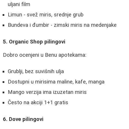
uljani film
Limun - svež miris, srednje grub
Bundeva i đumbir - zimski miris na medenjake
5. Organic Shop pilingovi
Dobro ocenjeni u Benu apotekama:
Grublji, bez suvišnih ulja
Dostupni u mirisima maline, kafe, manga
Mango verzija ima izuzetan miris
Često na akciji 1+1 gratis
6. Dove pilingovi