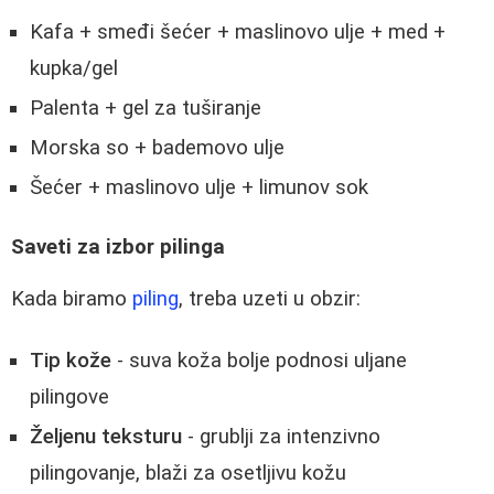
Kafa + smeđi šećer + maslinovo ulje + med +
kupka/gel
Palenta + gel za tuširanje
Morska so + bademovo ulje
Šećer + maslinovo ulje + limunov sok
Saveti za izbor pilinga
Kada biramo
piling
, treba uzeti u obzir:
Tip kože
- suva koža bolje podnosi uljane
pilingove
Željenu teksturu
- grublji za intenzivno
pilingovanje, blaži za osetljivu kožu