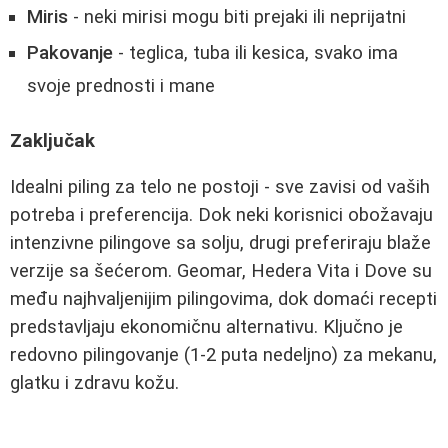
Miris
- neki mirisi mogu biti prejaki ili neprijatni
Pakovanje
- teglica, tuba ili kesica, svako ima
svoje prednosti i mane
Zaključak
Idealni piling za telo ne postoji - sve zavisi od vaših
potreba i preferencija. Dok neki korisnici obožavaju
intenzivne pilingove sa solju, drugi preferiraju blaže
verzije sa šećerom. Geomar, Hedera Vita i Dove su
među najhvaljenijim pilingovima, dok domaći recepti
predstavljaju ekonomičnu alternativu. Ključno je
redovno pilingovanje (1-2 puta nedeljno) za mekanu,
glatku i zdravu kožu.