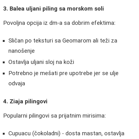
3. Balea uljani piling sa morskom soli
Povoljna opcija iz dm-a sa dobrim efektima:
Sličan po teksturi sa Geomarom ali teži za
nanošenje
Ostavlja uljani sloj na koži
Potrebno je mešati pre upotrebe jer se ulje
odvaja
4. Ziaja pilingovi
Popularni pilingovi sa prijatnim mirisima:
Cupuacu (čokoladni) - dosta mastan, ostavlja