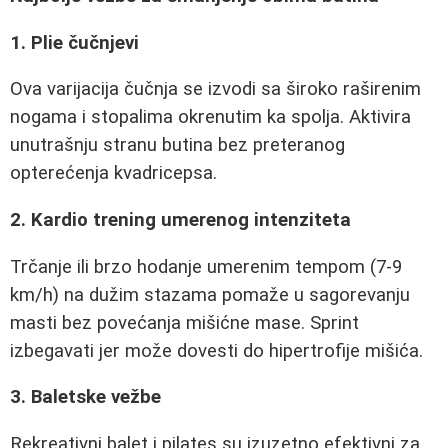
1. Plie čučnjevi
Ova varijacija čučnja se izvodi sa široko raširenim
nogama i stopalima okrenutim ka spolja. Aktivira
unutrašnju stranu butina bez preteranog
opterećenja kvadricepsa.
2. Kardio trening umerenog intenziteta
Trčanje ili brzo hodanje umerenim tempom (7-9
km/h) na dužim stazama pomaže u sagorevanju
masti bez povećanja mišićne mase. Sprint
izbegavati jer može dovesti do hipertrofije mišića.
3. Baletske vežbe
Rekreativni balet i pilates su izuzetno efektivni za