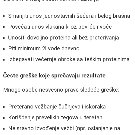
Smanjiti unos jednostavnih šećera i belog brašna
Povećati unos vlakana kroz povrće i voće
Unositi dovoljno proteina ali bez preterivanja
Piti minimum 2l vode dnevno
Izbegavati večernje obroke sa teškim proteinima
Česte greške koje sprečavaju rezultate
Mnoge osobe nesvesno prave sledeće greške:
Preterano vežbanje čučnjeva i iskoraka
Korišćenje prevelikih tegova u teretani
Neisravno izvođenje vežbi (npr. oslanjanje na