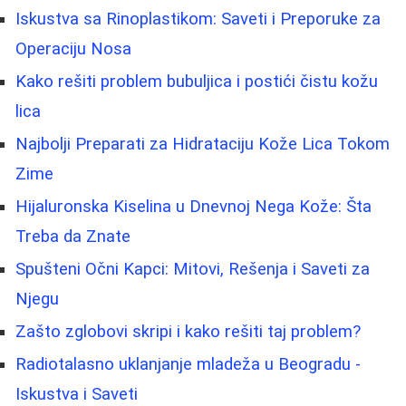
Iskustva sa Rinoplastikom: Saveti i Preporuke za
Operaciju Nosa
Kako rešiti problem bubuljica i postići čistu kožu
lica
Najbolji Preparati za Hidrataciju Kože Lica Tokom
Zime
Hijaluronska Kiselina u Dnevnoj Nega Kože: Šta
Treba da Znate
Spušteni Očni Kapci: Mitovi, Rešenja i Saveti za
Njegu
Zašto zglobovi skripi i kako rešiti taj problem?
Radiotalasno uklanjanje mladeža u Beogradu -
Iskustva i Saveti