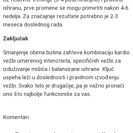
ishranu, prve promene se mogu primetiti nakon 4-6
nedelja. Za značajnije rezultate potrebno je 2-3
meseca doslednog rada.
Zaključak
Smanjenje obima butina zahteva kombinaciju kardio
vežbi umerenog intenziteta, specifičnih vežbi za
izduživanje mišića i balansirane ishrane. Ključ
uspeha leži u doslednosti i pravilnom izvođenju
vežbi. Svako telo je drugačije, pa je važno pronaći
ono što najbolje funkcioniše za vas.
Komentari