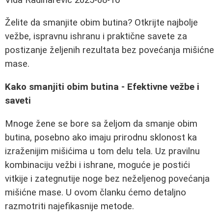
Želite da smanjite obim butina? Otkrijte najbolje
vežbe, ispravnu ishranu i praktične savete za
postizanje željenih rezultata bez povećanja mišićne
mase.
Kako smanjiti obim butina - Efektivne vežbe i
saveti
Mnoge žene se bore sa željom da smanje obim
butina, posebno ako imaju prirodnu sklonost ka
izraženijim mišićima u tom delu tela. Uz pravilnu
kombinaciju vežbi i ishrane, moguće je postići
vitkije i zategnutije noge bez neželjenog povećanja
mišićne mase. U ovom članku ćemo detaljno
razmotriti najefikasnije metode.