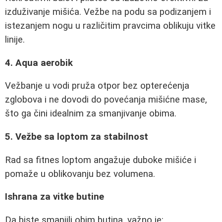
izduživanje mišića. Vežbe na podu sa podizanjem i
istezanjem nogu u različitim pravcima oblikuju vitke
linije.
4. Aqua aerobik
Vežbanje u vodi pruža otpor bez opterećenja
zglobova i ne dovodi do povećanja mišićne mase,
što ga čini idealnim za smanjivanje obima.
5. Vežbe sa loptom za stabilnost
Rad sa fitnes loptom angažuje duboke mišiće i
pomaže u oblikovanju bez volumena.
Ishrana za vitke butine
Da biste smanjili obim butina, važno je: