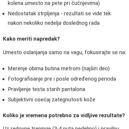
kolena umesto na pete pri čučnjevima)
Nedostatak strpljenja - rezultati se vide tek
nakon nekoliko nedelja doslednog rada
Kako meriti napredak?
Umesto oslanjanja samo na vagu, fokusirajte se na:
Merenje obima butina metrom (najširi deo)
Fotografisanje pre i posle određenog perioda
Pravljenje testa starih pantalona
Subjektivni osećaj zategnutosti kože
Koliko je vremena potrebno za vidljive rezultate?
Uz redovne treninge (3-4 puta nedeljno) i pravilnu