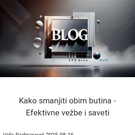
Kako smanjiti obim butina -
Efektivne vežbe i saveti
Vida Radinarević
2025-08-16