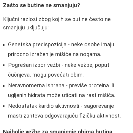
Zašto se butine ne smanjuju?
Ključni razlozi zbog kojih se butine često ne
smanjuju uključuju:
Genetska predispozicija - neke osobe imaju
prirodno izraženije mišiće na nogama.
Pogrešan izbor vežbi - neke vežbe, poput
čučnjeva, mogu povećati obim.
Neravnomerna ishrana - previše proteina ili
ugljenih hidrata može uticati na rast mišića.
Nedostatak kardio aktivnosti - sagorevanje
masti zahteva odgovarajuću fizičku aktivnost.
Najbolje vežbe za smanjenje obima butina