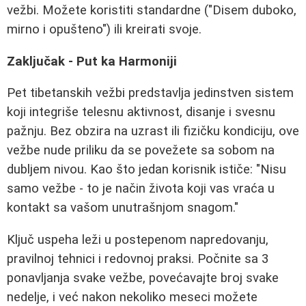
vežbi. Možete koristiti standardne ("Disem duboko,
mirno i opušteno") ili kreirati svoje.
Zaključak - Put ka Harmoniji
Pet tibetanskih vežbi predstavlja jedinstven sistem
koji integriše telesnu aktivnost, disanje i svesnu
pažnju. Bez obzira na uzrast ili fizičku kondiciju, ove
vežbe nude priliku da se povežete sa sobom na
dubljem nivou. Kao što jedan korisnik ističe: "Nisu
samo vežbe - to je način života koji vas vraća u
kontakt sa vašom unutrašnjom snagom."
Ključ uspeha leži u postepenom napredovanju,
pravilnoj tehnici i redovnoj praksi. Počnite sa 3
ponavljanja svake vežbe, povećavajte broj svake
nedelje, i već nakon nekoliko meseci možete