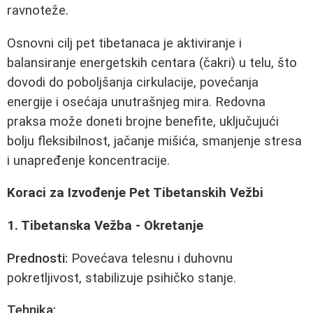
ravnoteže.
Osnovni cilj pet tibetanaca je aktiviranje i
balansiranje energetskih centara (čakri) u telu, što
dovodi do poboljšanja cirkulacije, povećanja
energije i osećaja unutrašnjeg mira. Redovna
praksa može doneti brojne benefite, uključujući
bolju fleksibilnost, jačanje mišića, smanjenje stresa
i unapređenje koncentracije.
Koraci za Izvođenje Pet Tibetanskih Vežbi
1. Tibetanska Vežba - Okretanje
Prednosti:
Povećava telesnu i duhovnu
pokretljivost, stabilizuje psihičko stanje.
Tehnika: