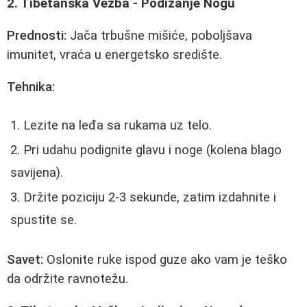
2. Tibetanska Vežba - Podizanje Nogu
Prednosti:
Jača trbušne mišiće, poboljšava
imunitet, vraća u energetsko središte.
Tehnika:
Lezite na leđa sa rukama uz telo.
Pri udahu podignite glavu i noge (kolena blago
savijena).
Držite poziciju 2-3 sekunde, zatim izdahnite i
spustite se.
Savet:
Oslonite ruke ispod guze ako vam je teško
da održite ravnotežu.