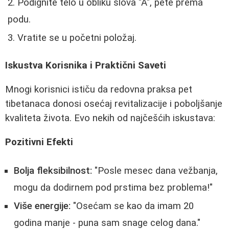
Podignite telo u obliku slova "A", pete prema
podu.
Vratite se u početni položaj.
Iskustva Korisnika i Praktični Saveti
Mnogi korisnici ističu da redovna praksa pet
tibetanaca donosi osećaj revitalizacije i poboljšanje
kvaliteta života. Evo nekih od najčešćih iskustava:
Pozitivni Efekti
Bolja fleksibilnost:
"Posle mesec dana vežbanja,
mogu da dodirnem pod prstima bez problema!"
Više energije:
"Osećam se kao da imam 20
godina manje - puna sam snage celog dana."