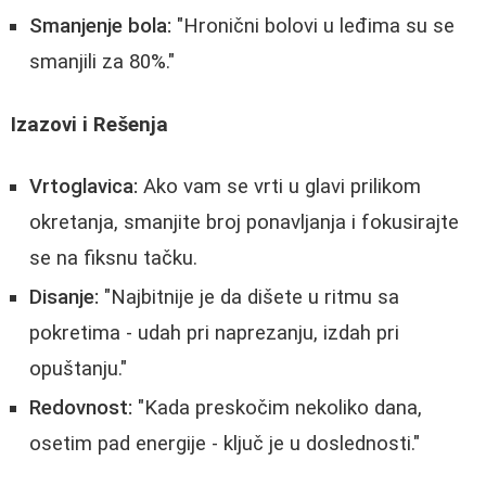
Smanjenje bola:
"Hronični bolovi u leđima su se
smanjili za 80%."
Izazovi i Rešenja
Vrtoglavica:
Ako vam se vrti u glavi prilikom
okretanja, smanjite broj ponavljanja i fokusirajte
se na fiksnu tačku.
Disanje:
"Najbitnije je da dišete u ritmu sa
pokretima - udah pri naprezanju, izdah pri
opuštanju."
Redovnost:
"Kada preskočim nekoliko dana,
osetim pad energije - ključ je u doslednosti."