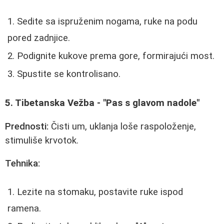
Sedite sa ispruženim nogama, ruke na podu
pored zadnjice.
Podignite kukove prema gore, formirajući most.
Spustite se kontrolisano.
5. Tibetanska Vežba - "Pas s glavom nadole"
Prednosti:
Čisti um, uklanja loše raspoloženje,
stimuliše krvotok.
Tehnika:
Lezite na stomaku, postavite ruke ispod
ramena.