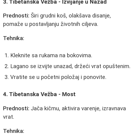
3. Tibetanska Vežba - Izvijanje u Nazad
Prednosti:
Širi grudni koš, olakšava disanje,
pomaže u postavljanju životnih ciljeva.
Tehnika:
Kleknite sa rukama na bokovima.
Lagano se izvijte unazad, držeći vrat opuštenim.
Vratite se u početni položaj i ponovite.
4. Tibetanska Vežba - Most
Prednosti:
Jača kičmu, aktivira varenje, izravnava
vrat.
Tehnika: