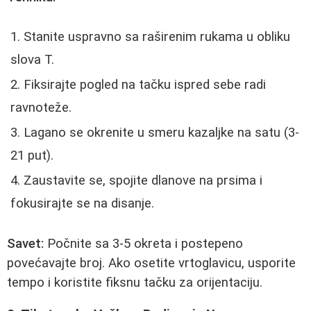
Stanite uspravno sa raširenim rukama u obliku
slova T.
Fiksirajte pogled na tačku ispred sebe radi
ravnoteže.
Lagano se okrenite u smeru kazaljke na satu (3-
21 put).
Zaustavite se, spojite dlanove na prsima i
fokusirajte se na disanje.
Savet:
Počnite sa 3-5 okreta i postepeno
povećavajte broj. Ako osetite vrtoglavicu, usporite
tempo i koristite fiksnu tačku za orijentaciju.