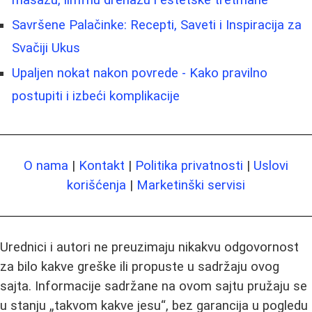
masažu, limfnu drenažu i estetske tretmane
Savršene Palačinke: Recepti, Saveti i Inspiracija za
Svačiji Ukus
Upaljen nokat nakon povrede - Kako pravilno
postupiti i izbeći komplikacije
O nama
|
Kontakt
|
Politika privatnosti
|
Uslovi
korišćenja
|
Marketinški servisi
Urednici i autori ne preuzimaju nikakvu odgovornost
za bilo kakve greške ili propuste u sadržaju ovog
sajta. Informacije sadržane na ovom sajtu pružaju se
u stanju „takvom kakve jesu“, bez garancija u pogledu