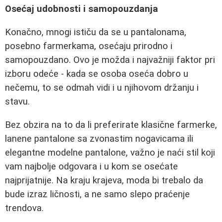
Osećaj udobnosti i samopouzdanja
Konačno, mnogi ističu da se u pantalonama,
posebno farmerkama, osećaju prirodno i
samopouzdano. Ovo je možda i najvažniji faktor pri
izboru odeće - kada se osoba oseća dobro u
nečemu, to se odmah vidi i u njihovom držanju i
stavu.
Bez obzira na to da li preferirate klasične farmerke,
lanene pantalone sa zvonastim nogavicama ili
elegantne modelne pantalone, važno je naći stil koji
vam najbolje odgovara i u kom se osećate
najprijatnije. Na kraju krajeva, moda bi trebalo da
bude izraz ličnosti, a ne samo slepo praćenje
trendova.