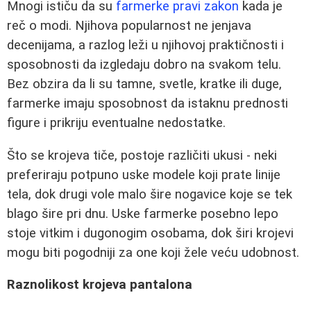
Mnogi ističu da su
farmerke pravi zakon
kada je
reč o modi. Njihova popularnost ne jenjava
decenijama, a razlog leži u njihovoj praktičnosti i
sposobnosti da izgledaju dobro na svakom telu.
Bez obzira da li su tamne, svetle, kratke ili duge,
farmerke imaju sposobnost da istaknu prednosti
figure i prikriju eventualne nedostatke.
Što se krojeva tiče, postoje različiti ukusi - neki
preferiraju potpuno uske modele koji prate linije
tela, dok drugi vole malo šire nogavice koje se tek
blago šire pri dnu. Uske farmerke posebno lepo
stoje vitkim i dugonogim osobama, dok širi krojevi
mogu biti pogodniji za one koji žele veću udobnost.
Raznolikost krojeva pantalona