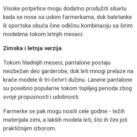
Visoke potpetice mogu dodatno produžiti siluetu
kada se nose sa uskim farmerkama, dok baletanke
ili sportska obuća čine odličnu kombinaciju sa širim
modelima tokom letnjih meseci.
Zimska i letnja verzija
Tokom hladnijih meseci, pantalone postaju
neizbežan deo garderobe, dok leti mnogi prelaze na
kraće modele ili tri-četvrt dužinu. Lanene pantalone
su posebno popularne tokom toplijeg perioda zbog
svoje propusnosti i udobnosti.
Farmerke se pak mogu nositi cele godine - težih
materijala zimi, a lakših modela leti, što ih čini još
praktičnijim izborom.