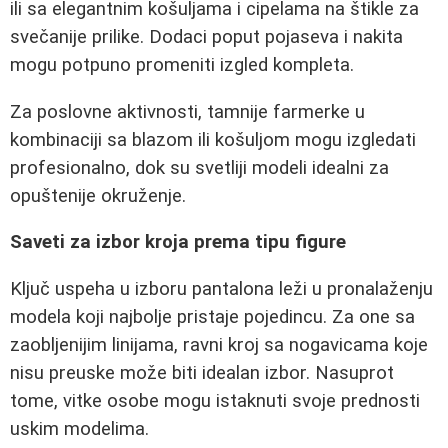
ili sa elegantnim košuljama i cipelama na štikle za
svečanije prilike. Dodaci poput pojaseva i nakita
mogu potpuno promeniti izgled kompleta.
Za poslovne aktivnosti, tamnije farmerke u
kombinaciji sa blazom ili košuljom mogu izgledati
profesionalno, dok su svetliji modeli idealni za
opuštenije okruženje.
Saveti za izbor kroja prema tipu figure
Ključ uspeha u izboru pantalona leži u pronalaženju
modela koji najbolje pristaje pojedincu. Za one sa
zaobljenijim linijama, ravni kroj sa nogavicama koje
nisu preuske može biti idealan izbor. Nasuprot
tome, vitke osobe mogu istaknuti svoje prednosti
uskim modelima.