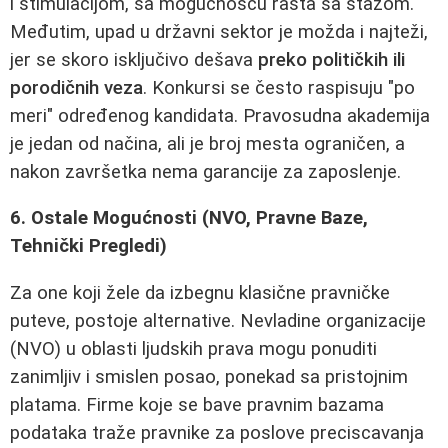
i stimulacijom, sa mogućnošću rasta sa stažom.
Međutim, upad u državni sektor je možda i najteži,
jer se skoro isključivo dešava
preko političkih ili
porodičnih veza
. Konkursi se često raspisuju "po
meri" određenog kandidata. Pravosudna akademija
je jedan od načina, ali je broj mesta ograničen, a
nakon završetka nema garancije za zaposlenje.
6. Ostale Mogućnosti (NVO, Pravne Baze,
Tehnički Pregledi)
Za one koji žele da izbegnu klasične pravničke
puteve, postoje alternative. Nevladine organizacije
(NVO) u oblasti ljudskih prava mogu ponuditi
zanimljiv i smislen posao, ponekad sa pristojnim
platama. Firme koje se bave pravnim bazama
podataka traže pravnike za poslove preciscavanja