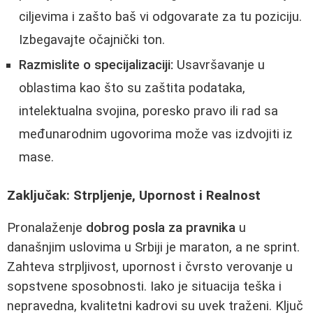
ciljevima i zašto baš vi odgovarate za tu poziciju.
Izbegavajte očajnički ton.
Razmislite o specijalizaciji:
Usavršavanje u
oblastima kao što su zaštita podataka,
intelektualna svojina, poresko pravo ili rad sa
međunarodnim ugovorima može vas izdvojiti iz
mase.
Zaključak: Strpljenje, Upornost i Realnost
Pronalaženje
dobrog posla za pravnika
u
današnjim uslovima u Srbiji je maraton, a ne sprint.
Zahteva strpljivost, upornost i čvrsto verovanje u
sopstvene sposobnosti. Iako je situacija teška i
nepravedna, kvalitetni kadrovi su uvek traženi. Ključ