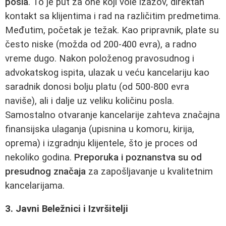
posla
. To je put za one koji vole izazov, direktan
kontakt sa klijentima i rad na različitim predmetima.
Međutim, početak je težak. Kao pripravnik, plate su
često niske (možda od 200-400 evra), a radno
vreme dugo. Nakon položenog pravosudnog i
advokatskog ispita, ulazak u veću kancelariju kao
saradnik donosi bolju platu (od 500-800 evra
naviše), ali i dalje uz veliku količinu posla.
Samostalno otvaranje kancelarije zahteva značajna
finansijska ulaganja (upisnina u komoru, kirija,
oprema) i izgradnju klijentele, što je proces od
nekoliko godina.
Preporuka i poznanstva su od
presudnog značaja
za zapošljavanje u kvalitetnim
kancelarijama.
3. Javni Beležnici i Izvršitelji