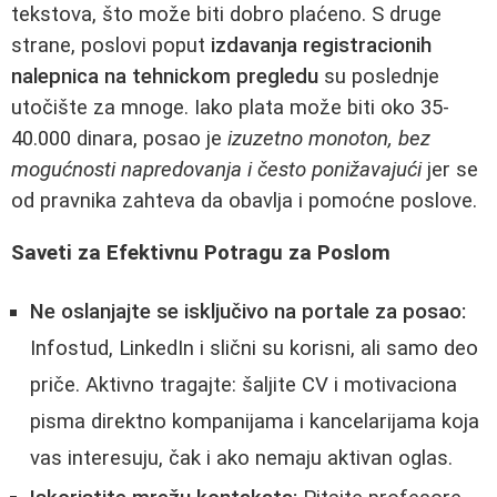
tekstova, što može biti dobro plaćeno. S druge
strane, poslovi poput
izdavanja registracionih
nalepnica na tehnickom pregledu
su poslednje
utočište za mnoge. Iako plata može biti oko 35-
40.000 dinara, posao je
izuzetno monoton, bez
mogućnosti napredovanja i često ponižavajući
jer se
od pravnika zahteva da obavlja i pomoćne poslove.
Saveti za Efektivnu Potragu za Poslom
Ne oslanjajte se isključivo na portale za posao:
Infostud, LinkedIn i slični su korisni, ali samo deo
priče. Aktivno tragajte: šaljite CV i motivaciona
pisma direktno kompanijama i kancelarijama koja
vas interesuju, čak i ako nemaju aktivan oglas.