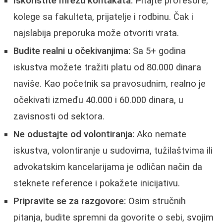
Iskoristite mrežu kontakata:
Pitajte profesore,
kolege sa fakulteta, prijatelje i rodbinu. Čak i
najslabija preporuka može otvoriti vrata.
Budite realni u očekivanjima:
Sa 5+ godina
iskustva možete tražiti platu od 80.000 dinara
naviše. Kao početnik sa pravosudnim, realno je
očekivati između 40.000 i 60.000 dinara, u
zavisnosti od sektora.
Ne odustajte od volontiranja:
Ako nemate
iskustva, volontiranje u sudovima, tužilaštvima ili
advokatskim kancelarijama je odličan način da
steknete reference i pokažete inicijativu.
Pripravite se za razgovore:
Osim stručnih
pitanja, budite spremni da govorite o sebi, svojim