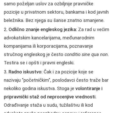
samo poželjan uslov za ozbiljnije pravničke
pozicije u privatnom sektoru, bankama i kod javnih
beležnika. Bez njega su šanse znatno smanjene.
Odlično znanje engleskog jezika:
Za rad u većim
advokatskim kancelarijama, međunarodnim
kompanijama ili korporacijama, poznavanje
stručnog engleskog je često
conditio sine qua non
.
Testira se i opšti i pravni engleski.
Radno iskustvo:
Čak i za pozicije koje se
nazivaju "početničkim", poslodavci često traže bar
nekoliko godina iskustva. Stoga je
volontiranje i
pripravnički staž od neprocenjive vrednosti
.
Odrađivanje staža u sudu, tužilaštvu ili kod