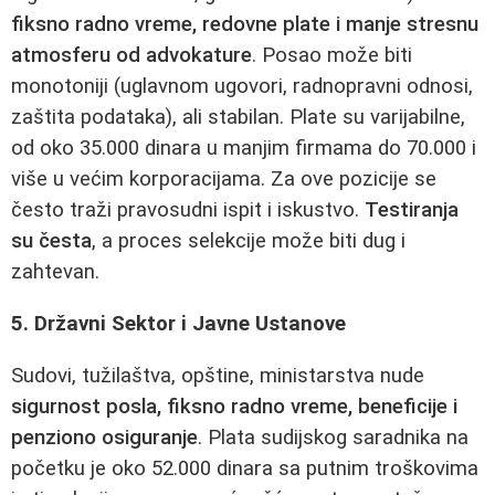
fiksno radno vreme, redovne plate i manje stresnu
atmosferu od advokature
. Posao može biti
monotoniji (uglavnom ugovori, radnopravni odnosi,
zaštita podataka), ali stabilan. Plate su varijabilne,
od oko 35.000 dinara u manjim firmama do 70.000 i
više u većim korporacijama. Za ove pozicije se
često traži pravosudni ispit i iskustvo.
Testiranja
su česta
, a proces selekcije može biti dug i
zahtevan.
5. Državni Sektor i Javne Ustanove
Sudovi, tužilaštva, opštine, ministarstva nude
sigurnost posla, fiksno radno vreme, beneficije i
penziono osiguranje
. Plata sudijskog saradnika na
početku je oko 52.000 dinara sa putnim troškovima