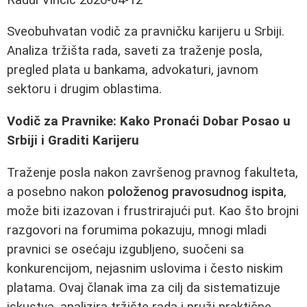
Sveobuhvatan vodič za pravničku karijeru u Srbiji.
Analiza tržišta rada, saveti za traženje posla,
pregled plata u bankama, advokaturi, javnom
sektoru i drugim oblastima.
Vodič za Pravnike: Kako Pronaći Dobar Posao u
Srbiji i Graditi Karijeru
Traženje posla nakon završenog pravnog fakulteta,
a posebno nakon
položenog pravosudnog ispita
,
može biti izazovan i frustrirajući put. Kao što brojni
razgovori na forumima pokazuju, mnogi mladi
pravnici se osećaju izgubljeno, suočeni sa
konkurencijom, nejasnim uslovima i često niskim
platama. Ovaj članak ima za cilj da sistematizuje
iskustva, analizira tržište rada i pruži praktične