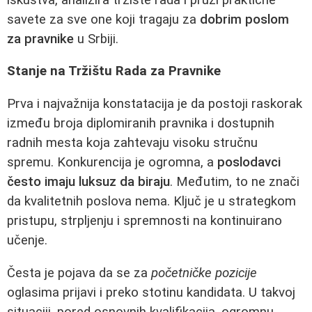
savete za sve one koji tragaju za
dobrim poslom
za pravnike
u Srbiji.
Stanje na Tržištu Rada za Pravnike
Prva i najvažnija konstatacija je da postoji raskorak
između broja diplomiranih pravnika i dostupnih
radnih mesta koja zahtevaju visoku stručnu
spremu. Konkurencija je ogromna, a
poslodavci
često imaju luksuz da biraju
. Međutim, to ne znači
da kvalitetnih poslova nema. Ključ je u strategkom
pristupu, strpljenju i spremnosti na kontinuirano
učenje.
Česta je pojava da se za
početničke pozicije
oglasima prijavi i preko stotinu kandidata. U takvoj
situaciji, pored osnovnih kvalifikacija, ogromnu