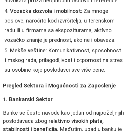
advokata pruža neophodnu osnovu i reference.
Vozаčka dozvola i mobilnost:
Za mnoge
poslove, naročito kod izvršitelja, u terenskom
radu ili u firmama sa ekspoziturama, aktívno
vozačko znanje je prednost, ako ne i obaveza.
Mekše veštine:
Komunikativnost, sposobnost
timskog rada, prilagodljivost i otpornost na stres
su osobine koje poslodavci sve više cene.
Pregled Sektora i Mogućnosti za Zaposlenje
1. Bankarski Sektor
Banke se često navode kao jedan od najpoželjnijih
poslodavaca zbog
relativno visokih plata,
stabilnosti i beneficija
. Međutim, upad u banku je