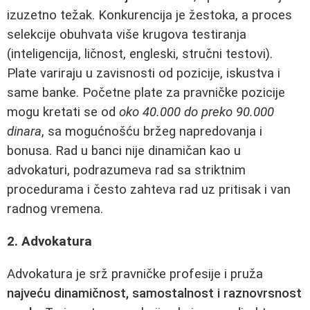
izuzetno težak. Konkurencija je žestoka, a proces
selekcije obuhvata više krugova testiranja
(inteligencija, ličnost, engleski, stručni testovi).
Plate variraju u zavisnosti od pozicije, iskustva i
same banke. Početne plate za pravničke pozicije
mogu kretati se od
oko 40.000 do preko 90.000
dinara
, sa mogućnošću bržeg napredovanja i
bonusa. Rad u banci nije dinamičan kao u
advokaturi, podrazumeva rad sa striktnim
procedurama i često zahteva rad uz pritisak i van
radnog vremena.
2. Advokatura
Advokatura je srž pravničke profesije i pruža
najveću dinamičnost, samostalnost i raznovrsnost