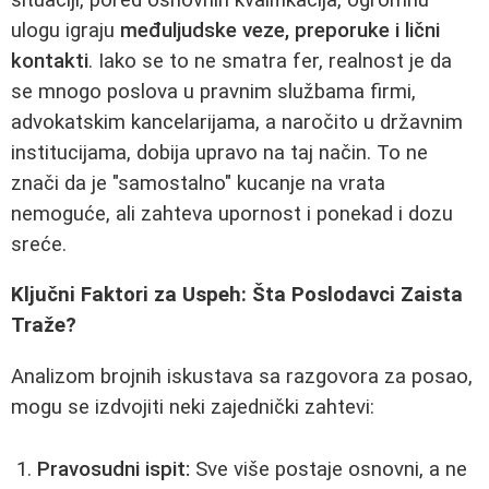
ulogu igraju
međuljudske veze, preporuke i lični
kontakti
. Iako se to ne smatra fer, realnost je da
se mnogo poslova u pravnim službama firmi,
advokatskim kancelarijama, a naročito u državnim
institucijama, dobija upravo na taj način. To ne
znači da je "samostalno" kucanje na vrata
nemoguće, ali zahteva upornost i ponekad i dozu
sreće.
Ključni Faktori za Uspeh: Šta Poslodavci Zaista
Traže?
Analizom brojnih iskustava sa razgovora za posao,
mogu se izdvojiti neki zajednički zahtevi:
Pravosudni ispit:
Sve više postaje osnovni, a ne