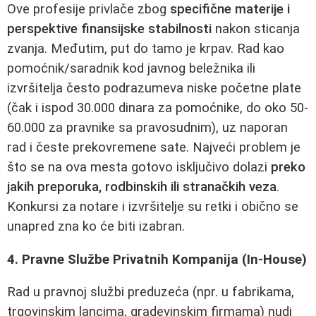
Ove profesije privlače zbog
specifične materije i
perspektive finansijske stabilnosti
nakon sticanja
zvanja. Međutim, put do tamo je krpav. Rad kao
pomoćnik/saradnik kod javnog beležnika ili
izvršitelja često podrazumeva niske početne plate
(čak i ispod 30.000 dinara za pomoćnike, do oko 50-
60.000 za pravnike sa pravosudnim), uz naporan
rad i česte prekovremene sate. Najveći problem je
što se na ova mesta gotovo isključivo dolazi
preko
jakih preporuka, rodbinskih ili stranačkih veza
.
Konkursi za notare i izvršitelje su retki i obično se
unapred zna ko će biti izabran.
4. Pravne Službe Privatnih Kompanija (In-House)
Rad u pravnoj službi preduzeća (npr. u fabrikama,
trgovinskim lancima, gradevinskim firmama) nudi