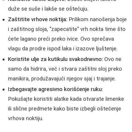
duže se suše i lakše se oštećuju.
Zaštitite vrhove noktija:
Prilikom nanošenja boje
i zaštitnog sloja, "zapecatite" vrh nokta time što
ćete lagano preći preko ivice. Ovo sprečava
vlagu da prodre ispod laka i izazove ljuštenje.
Koristite ulje za kutikulu svakodnevno:
Ovo ne
samo da hidrira, već i stvara zaštitni sloj preko
manikira, produžavajući njegov sjaj i trajanje.
Izbegavajte agresivno korišćenje ruku:
Pokušajte koristiti alatke kada otvarate limenke
ili slične predmete kako biste izbegli oštećenje
vrhova noktiju.