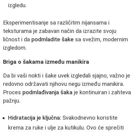
izgledu.
Eksperimentisanje sa različitim nijansama i
teksturama je zabavan način da izrazite svoju
ličnost i da
podmladite šake
sa svežim, modernim
izgledom.
Briga o šakama između manikira
Da bi vaši nokti i šake uvek izgledali sjajno, važno je
redovno održavati njihovu negu između manikira.
Proces
podmlađivanja šaka
je kontinuiran i zahteva
pažnju.
Hidratacija je ključna:
Svakodnevno koristite
krema za ruke i ulje za kutikulu. Ovo će sprečiti