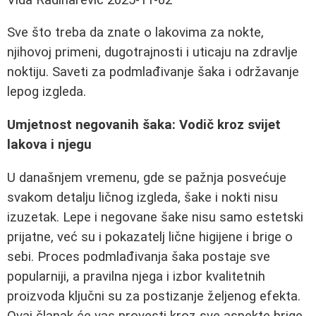
Sve što treba da znate o lakovima za nokte,
njihovoj primeni, dugotrajnosti i uticaju na zdravlje
noktiju. Saveti za podmlađivanje šaka i održavanje
lepog izgleda.
Umjetnost negovanih šaka: Vodič kroz svijet
lakova i njegu
U današnjem vremenu, gde se pažnja posvećuje
svakom detalju ličnog izgleda, šake i nokti nisu
izuzetak. Lepe i negovane šake nisu samo estetski
prijatne, već su i pokazatelj lične higijene i brige o
sebi. Proces podmlađivanja šaka postaje sve
popularniji, a pravilna njega i izbor kvalitetnih
proizvoda ključni su za postizanje željenog efekta.
Ovaj članak će vas provesti kroz sve aspekte brige