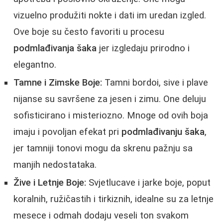
vizuelno produžiti nokte i dati im uredan izgled.
Ove boje su često favoriti u procesu
podmlađivanja šaka
jer izgledaju prirodno i
elegantno.
Tamne i Zimske Boje:
Tamni bordoi, sive i plave
nijanse su savršene za jesen i zimu. One deluju
sofisticirano i misteriozno. Mnoge od ovih boja
imaju i povoljan efekat pri
podmlađivanju šaka
,
jer tamniji tonovi mogu da skrenu pažnju sa
manjih nedostataka.
Žive i Letnje Boje:
Svjetlucave i jarke boje, poput
koralnih, ružičastih i tirkiznih, idealne su za letnje
mesece i odmah dodaju veseli ton svakom