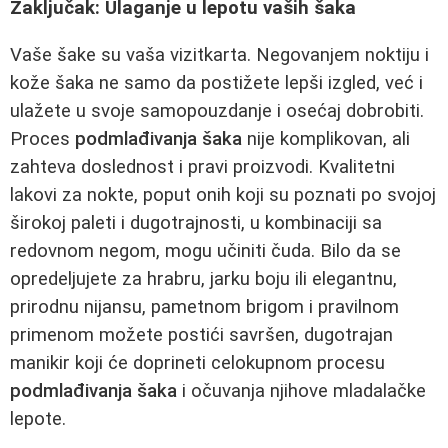
Zaključak: Ulaganje u lepotu vaših šaka
Vaše šake su vaša vizitkarta. Negovanjem noktiju i
kože šaka ne samo da postižete lepši izgled, već i
ulažete u svoje samopouzdanje i osećaj dobrobiti.
Proces
podmlađivanja šaka
nije komplikovan, ali
zahteva doslednost i pravi proizvodi. Kvalitetni
lakovi za nokte, poput onih koji su poznati po svojoj
širokoj paleti i dugotrajnosti, u kombinaciji sa
redovnom negom, mogu učiniti čuda. Bilo da se
opredeljujete za hrabru, jarku boju ili elegantnu,
prirodnu nijansu, pametnom brigom i pravilnom
primenom možete postići savršen, dugotrajan
manikir koji će doprineti celokupnom procesu
podmlađivanja šaka
i očuvanja njihove mladalačke
lepote.