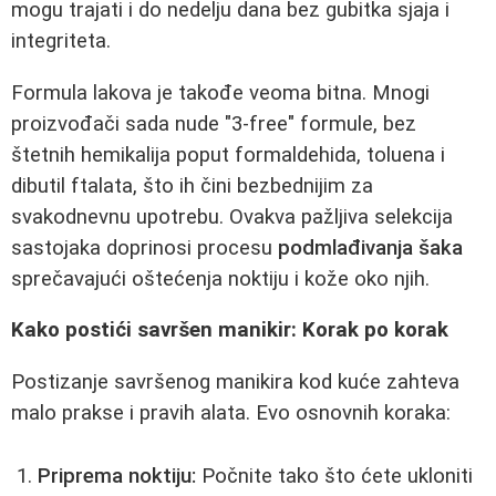
mogu trajati i do nedelju dana bez gubitka sjaja i
integriteta.
Formula lakova je takođe veoma bitna. Mnogi
proizvođači sada nude "3-free" formule, bez
štetnih hemikalija poput formaldehida, toluena i
dibutil ftalata, što ih čini bezbednijim za
svakodnevnu upotrebu. Ovakva pažljiva selekcija
sastojaka doprinosi procesu
podmlađivanja šaka
sprečavajući oštećenja noktiju i kože oko njih.
Kako postići savršen manikir: Korak po korak
Postizanje savršenog manikira kod kuće zahteva
malo prakse i pravih alata. Evo osnovnih koraka:
Priprema noktiju:
Počnite tako što ćete ukloniti