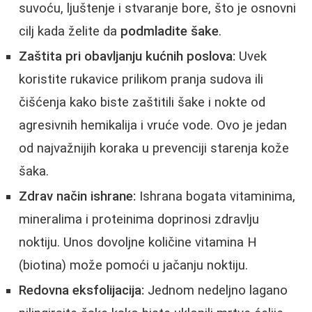
suvoću, ljuštenje i stvaranje bore, što je osnovni
cilj kada želite da
podmladite šake
.
Zaštita pri obavljanju kućnih poslova:
Uvek
koristite rukavice prilikom pranja sudova ili
čišćenja kako biste zaštitili šake i nokte od
agresivnih hemikalija i vruće vode. Ovo je jedan
od najvažnijih koraka u prevenciji starenja kože
šaka.
Zdrav način ishrane:
Ishrana bogata vitaminima,
mineralima i proteinima doprinosi zdravlju
noktiju. Unos dovoljne količine vitamina H
(biotina) može pomoći u jačanju noktiju.
Redovna eksfolijacija:
Jednom nedeljno lagano