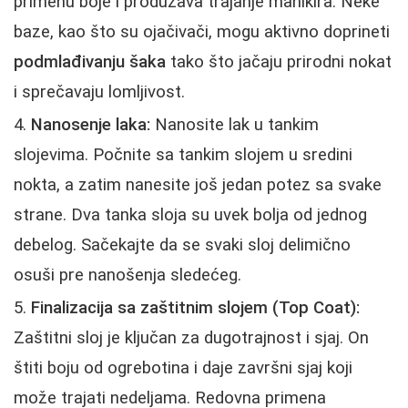
primenu boje i produžava trajanje manikira. Neke
baze, kao što su ojačivači, mogu aktivno doprineti
podmlađivanju šaka
tako što jačaju prirodni nokat
i sprečavaju lomljivost.
Nanosenje laka:
Nanosite lak u tankim
slojevima. Počnite sa tankim slojem u sredini
nokta, a zatim nanesite još jedan potez sa svake
strane. Dva tanka sloja su uvek bolja od jednog
debelog. Sačekajte da se svaki sloj delimično
osuši pre nanošenja sledećeg.
Finalizacija sa zaštitnim slojem (Top Coat):
Zaštitni sloj je ključan za dugotrajnost i sjaj. On
štiti boju od ogrebotina i daje završni sjaj koji
može trajati nedeljama. Redovna primena