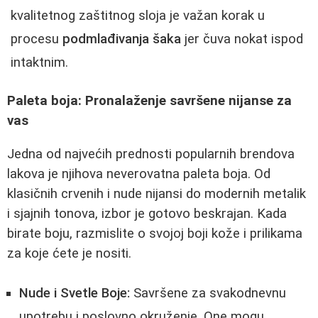
kvalitetnog zaštitnog sloja je važan korak u
procesu
podmlađivanja šaka
jer čuva nokat ispod
intaktnim.
Paleta boja: Pronalaženje savršene nijanse za
vas
Jedna od najvećih prednosti popularnih brendova
lakova je njihova neverovatna paleta boja. Od
klasičnih crvenih i nude nijansi do modernih metalik
i sjajnih tonova, izbor je gotovo beskrajan. Kada
birate boju, razmislite o svojoj boji kože i prilikama
za koje ćete je nositi.
Nude i Svetle Boje:
Savršene za svakodnevnu
upotrebu i poslovno okruženje. One mogu