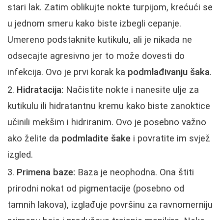
stari lak. Zatim oblikujte nokte turpijom, krećući se
u jednom smeru kako biste izbegli cepanje.
Umereno podstaknite kutikulu, ali je nikada ne
odsecajte agresivno jer to može dovesti do
infekcija. Ovo je prvi korak ka
podmlađivanju šaka
.
Hidratacija:
Načistite nokte i nanesite ulje za
kutikulu ili hidratantnu kremu kako biste zanoktice
učinili mekšim i hidriranim. Ovo je posebno važno
ako želite da
podmladite šake
i povratite im svjež
izgled.
Primena baze:
Baza je neophodna. Ona štiti
prirodni nokat od pigmentacije (posebno od
tamnih lakova), izglađuje površinu za ravnomerniju