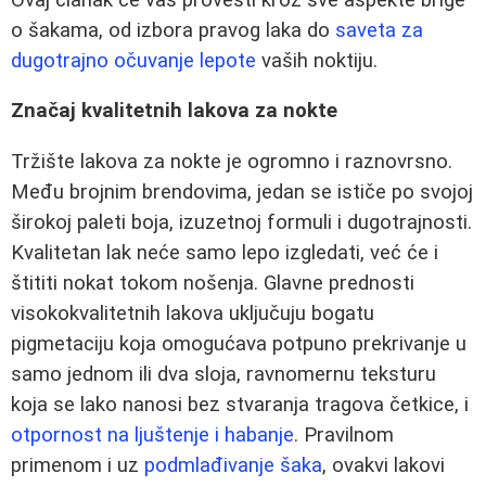
o šakama, od izbora pravog laka do
saveta za
dugotrajno očuvanje lepote
vaših noktiju.
Značaj kvalitetnih lakova za nokte
Tržište lakova za nokte je ogromno i raznovrsno.
Među brojnim brendovima, jedan se ističe po svojoj
širokoj paleti boja, izuzetnoj formuli i dugotrajnosti.
Kvalitetan lak neće samo lepo izgledati, već će i
štititi nokat tokom nošenja. Glavne prednosti
visokokvalitetnih lakova uključuju bogatu
pigmetaciju koja omogućava potpuno prekrivanje u
samo jednom ili dva sloja, ravnomernu teksturu
koja se lako nanosi bez stvaranja tragova četkice, i
otpornost na ljuštenje i habanje
. Pravilnom
primenom i uz
podmlađivanje šaka
, ovakvi lakovi