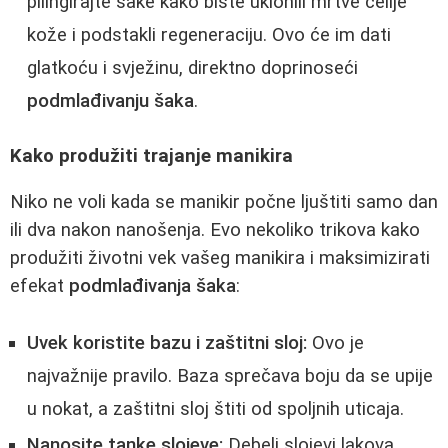
pilingirajte šake kako biste uklonili mrtve ćelije
kože i podstakli regeneraciju. Ovo će im dati
glatkoću i svježinu, direktno doprinoseći
podmlađivanju šaka
.
Kako produžiti trajanje manikira
Niko ne voli kada se manikir počne ljuštiti samo dan
ili dva nakon nanošenja. Evo nekoliko trikova kako
produžiti životni vek vašeg manikira i maksimizirati
efekat
podmlađivanja šaka
:
Uvek koristite bazu i zaštitni sloj:
Ovo je
najvažnije pravilo. Baza sprečava boju da se upije
u nokat, a zaštitni sloj štiti od spoljnih uticaja.
Nanosite tanke slojeve:
Debeli slojevi lakova