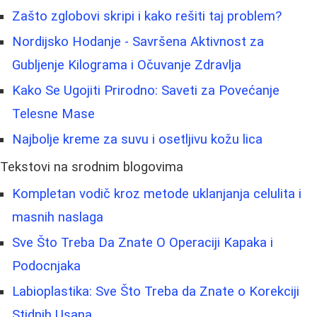
Zašto zglobovi skripi i kako rešiti taj problem?
Nordijsko Hodanje - Savršena Aktivnost za
Gubljenje Kilograma i Očuvanje Zdravlja
Kako Se Ugojiti Prirodno: Saveti za Povećanje
Telesne Mase
Najbolje kreme za suvu i osetljivu kožu lica
Tekstovi na srodnim blogovima
Kompletan vodič kroz metode uklanjanja celulita i
masnih naslaga
Sve Što Treba Da Znate O Operaciji Kapaka i
Podocnjaka
Labioplastika: Sve Što Treba da Znate o Korekciji
Stidnih Usana