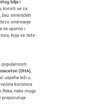
itog bilja i
 koristi se za
, bez sintetičkih
a brzo smirivanje
da se uporno i
tura, koja se teže
o popularnosti
ksiaceton (DHA)
,
uč uspeha leži u
većina korisnica
h fleka, neke mogu
se preporučuje