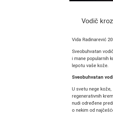
Vodič kroz
Vida Radinarević
20
Sveobuhvatan vodič
i mane popularnih k
lepotu vaše kože.
Sveobuhvatan vodi
U svetu nege kože, 
regenerativnih krem
nudi određene predn
o nekim od najčešć