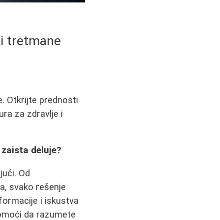
i tretmane
 Otkrijte prednosti
ra za zdravlje i
zaista deluje?
jući. Od
a, svako rešenje
formacije i iskustva
pomoći da razumete