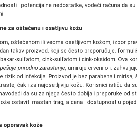
dnosti i potencijalne nedostatke, vodeći računa da su s
i.
e za oštećenu i osetljivu kožu
nom, oštećenom ili veoma osetljivom kožom, izbor pra
edan takav proizvod, koji se često preporučuje, formuli
, bakar-sulfatom, cink-sulfatom i cink-oksidom. Ova ko
pešuje prirodno zarastanje
, umiruje crvenilo i, zahvalju
 rizik od infekcija. Proizvod je bez parabena i mirisa, 
ste, čak i za najosetljiviju kožu. Korisnici ističu da s
avodeći da su za njega često dobijali preporuke od s
može ostaviti mastan trag, a cena i dostupnost u poj
.
za oporavak kože