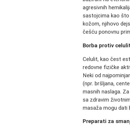
agresivnih hemikali
sastojcima kao što 
kožom, njihovo dejs
češću ponovnu prim
Borba protiv celuli
Celulit, kao čest e
redovne fizičke akti
Neki od najpominjani
(npr. bršljana, cent
masnih naslaga. Za 
sa zdravim životnim 
masaža mogu dati brž
Preparati za smanj