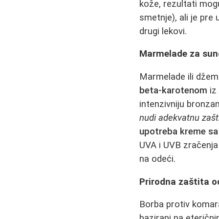
kože, rezultati mog
smetnje), ali je pr
drugi lekovi.
Marmelade za sunč
Marmelade ili džemov
beta-karotenom
iz
intenzivniju bronza
nudi adekvatnu zašt
upotreba kreme sa
UVA i UVB zračenja 
na odeći.
Prirodna zaštita 
Borba protiv komar
bazirani na eterični