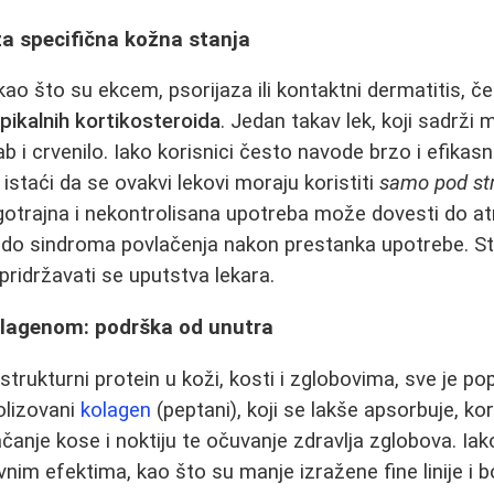
za specifična kožna stanja
 kao što su ekcem, psorijaza ili kontaktni dermatitis, č
pikalnih kortikosteroida
. Jedan takav lek, koji sadrž
b i crvenilo. Iako korisnici često navode brzo i efikas
istaći da se ovakvi lekovi moraju koristiti
samo pod st
otrajna i nekontrolisana upotreba može dovesti do atrof
, do sindroma povlačenja nakon prestanka upotrebe. St
ridržavati se uputstva lekara.
lagenom: podrška od unutra
strukturni protein u koži, kosti i zglobovima, sve je popu
olizovani
kolagen
(peptani), koji se lakše apsorbuje, ko
ačanje kose i noktiju te očuvanje zdravlja zglobova. Iak
vnim efektima, kao što su manje izražene fine linije i b