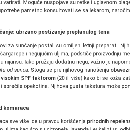
u varirati. Moguće nuspojave su retke i uglavnom blag
e upotrebe pametno konsultovati se sa lekarom, naroči
anje: ubrzano postizanje preplanulog tena
i za sunčanje postali su omiljeni letnji preparati. Nji
 šargarepe i negujućim uljima, podstiče proizvodnju mel
nu nijansu. Iako pružaju dodatnu negu, važno je napom
itu od sunca
. Stoga se pre njihovog nanošenja
obavezn
 visokim SPF faktorom
(20 ili više) kako bi se koža za
i sprečile opekotine. Njihova gusta tekstura može pon
od komaraca
aca sve više ide u pravcu korišćenja
prirodnih repelen
m uljima kao što su citronela, lavanda i eukaliptus, odb