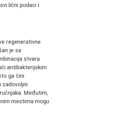
vi lični podaci i
ve regenerativne
šan je sa
mbinacija stvara
jući antibakterijskim
što ga čini
u zadovoljni
tručnjaka. Međutim,
edinim mestima mogu