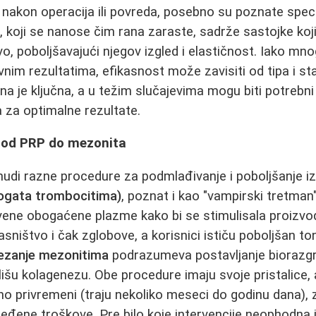
 nakon operacija ili povreda, posebno su poznate spec
ti, koji se nanose čim rana zaraste, sadrže sastojke ko
ivo, poboljšavajući njegov izgled i elastičnost. Iako mno
vnim rezultatima, efikasnost može zavisiti od tipa i sta
a je ključna, a u težim slučajevima mogu biti potrebn
 za optimalne rezultate.
: od PRP do mezonita
udi razne procedure za podmlađivanje i poboljšanje i
ogata trombocitima)
, poznat i kao "vampirski tretma
vene obogaćene plazme kako bi se stimulisala proizvo
vlasništvo i čak zglobove, a korisnici ističu poboljšan t
ezanje mezonitima
podrazumeva postavljanje biorazgra
lišu kolagenezu. Obe procedure imaju svoje pristalice, a
čno privremeni (traju nekoliko meseci do godinu dana),
eđene troškove. Pre bilo koje intervencije neophodna j