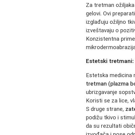
Za tretman ožiljaka
gelovi. Ovi prepara
izglađuju ožiljno tk
izveštavaju o poziti
Konzistentna primen
mikrodermoabrazija
Estetski tretmani
Estetska medicina n
tretman (plazma b
ubrizgavanje sopst
Koristi se za lice, 
S druge strane,
zat
podižu tkivo i stimu
da su rezultati obi
izvođača i nose odr