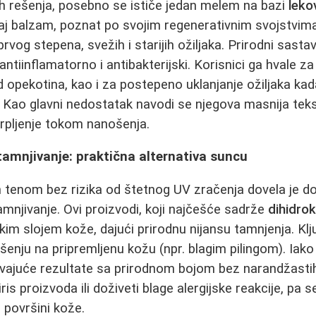
nih rešenja, posebno se ističe jedan melem na bazi
lekov
aj balzam, poznat po svojim regenerativnim svojstvima,
vog stepena, svežih i starijih ožiljaka. Prirodni sastav
e antiinflamatorno i antibakterijski. Korisnici ga hvale z
od opekotina, kao i za postepeno uklanjanje ožiljaka ka
 Kao glavni nedostatak navodi se njegova masnija teks
strpljenje tokom nanošenja.
mnjivanje: praktična alternativa suncu
m tenom bez rizika od štetnog UV zračenja dovela je d
njivanje. Ovi proizvodi, koji najčešće sadrže
dihidro
kim slojem kože, dajući prirodnu nijansu tamnjenja. Klj
ju na pripremljenu kožu (npr. blagim pilingom). Iako 
avajuće rezultate sa prirodnom bojom bez narandžasti
iris proizvoda ili doživeti blage alergijske reakcije, pa 
 površini kože.