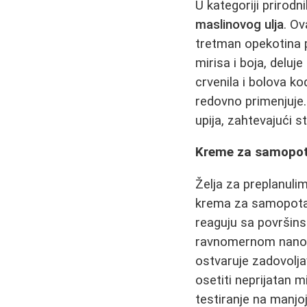
U kategoriji prirod
maslinovog ulja
. Ov
tretman opekotina pr
mirisa i boja, deluj
crvenila i bolova k
redovno primenjuje.
upija, zahtevajući 
Kreme za samopota
Želja za preplanuli
krema za samopotam
reaguju sa površins
ravnomernom nanošen
ostvaruje zadovolj
osetiti neprijatan m
testiranje na manjoj