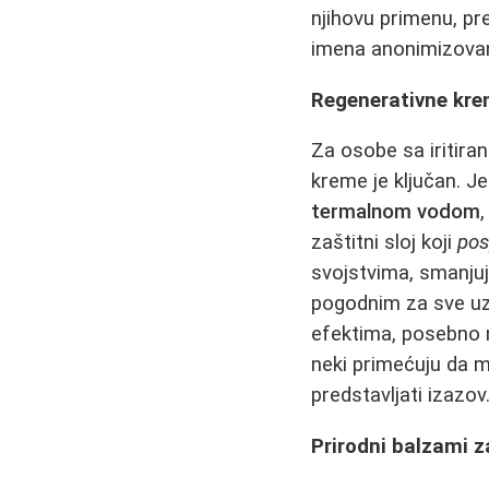
njihovu primenu, pre
imena anonimizovan
Regenerativne krem
Za osobe sa iritira
kreme je ključan. J
termalnom vodom
zaštitni sloj koji
pos
svojstvima, smanjuje
pogodnim za sve uzra
efektima, posebno n
neki primećuju da 
predstavljati izazov
Prirodni balzami 