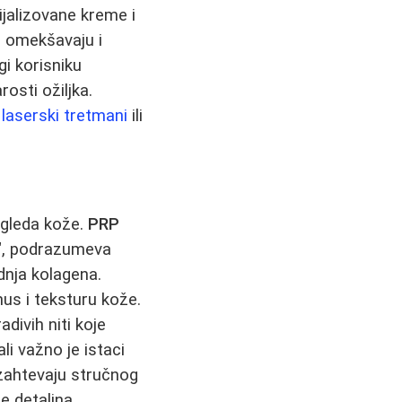
ijalizovane kreme i
ji omekšavaju i
gi korisniku
rosti ožiljka.
i
laserski tretmani
ili
zgleda kože.
PRP
n", podrazumeva
dnja kolagena.
onus i teksturu kože.
divih niti koje
li važno je istaci
 zahtevaju stručnog
e detaljna