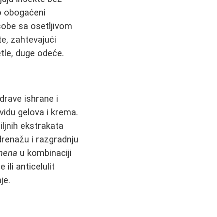
to obogaćeni
sobe sa osetljivom
e, zahtevajući
tle, duge odeće.
drave ishrane i
vidu gelova i krema.
iljnih ekstrakata
 drenažu i razgradnju
imena
u kombinaciji
ili anticelulit
je.