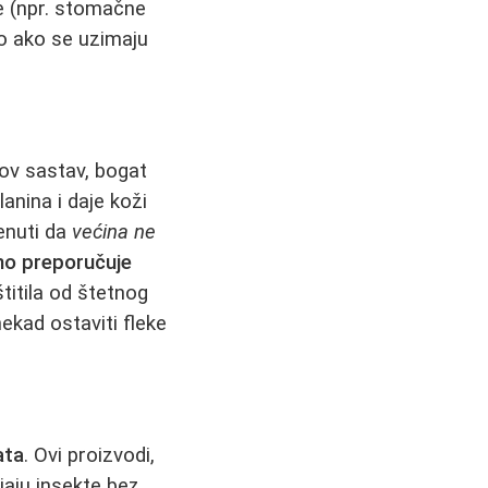
e (npr. stomačne
to ako se uzimaju
hov sastav, bogat
anina i daje koži
enuti da
većina ne
o preporučuje
štitila od štetnog
ekad ostaviti fleke
ata
. Ovi proizvodi,
ijaju insekte bez