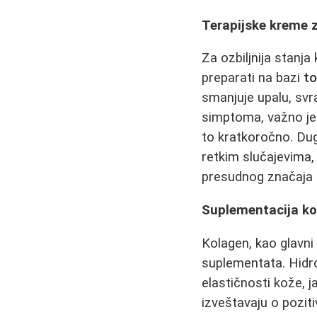
Terapijske kreme 
Za ozbiljnija stanja
preparati na bazi
to
smanjuje upalu, svra
simptoma, važno je 
to kratkoročno. Dug
retkim slučajevima
presudnog značaja p
Suplementacija ko
Kolagen, kao glavni 
suplementata. Hidr
elastičnosti kože, j
izveštavaju o poziti