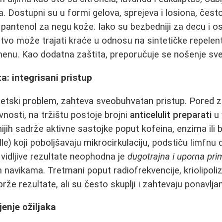
ja. Dostupni su u formi gelova, sprejeva i losiona, čes
pantenol za negu kože. Iako su bezbedniji za decu i o
tvo može trajati kraće u odnosu na sintetičke repelent
enu. Kao dodatna zaštita, preporučuje se nošenje sve
ta: integrisani pristup
stetski problem, zahteva sveobuhvatan pristup. Pored z
vnosti, na tržištu postoje brojni
anticelulit preparati
u 
jih sadrže aktivne sastojke poput kofeina, enzima ili b
elle) koji poboljšavaju mikrocirkulaciju, podstiču limfnu
vidljive rezultate neophodna je
dugotrajna i uporna pr
navikama. Tretmani poput radiofrekvencije, kriolipolize 
e rezultate, ali su često skuplji i zahtevaju ponavljan
enje ožiljaka