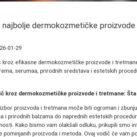
 najbolje dermokozmetičke proizvode 
26-01-29
 kroz efikasne dermokozmetičke proizvode i tretmane.
rema, serumaa, prirodnih sredstava i estetskih procedu
č kroz dermokozmetičke proizvode i tretmane: Šta 
izbor proizvoda i tretmana može biti ogroman i zbunju
a i prirodnih balzama do naprednih estetskih procedur
osti. Kako bismo vam olakšali odluku, prikupili smo in
e pominjanih proizvoda i metoda. Ovaj vodič će vam 