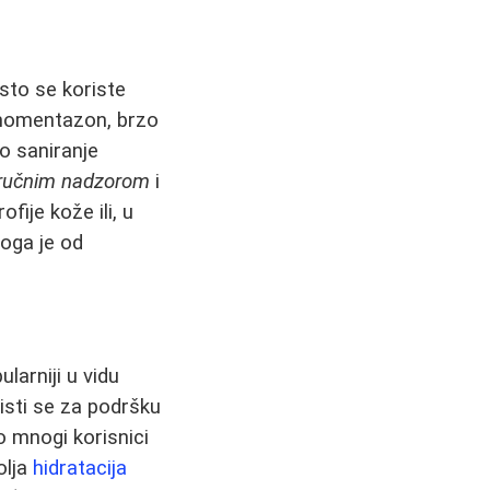
esto se koriste
i momentazon, brzo
no saniranje
ručnim nadzorom
i
ije kože ili, u
oga je od
larniji u vidu
risti se za podršku
o mnogi korisnici
olja
hidratacija