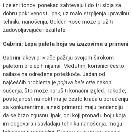
i zeleni tonovi ponekad zahtevaju i do tri sloja za
dobru pokrivenost. Ipak, uz malo strpljenja i pravilnu
tehniku nanošenja, Golden Rose može pružiti
zadovoljavajuće rezultate.
Gabrini: Lepa paleta boja sa izazovima u primeni
Gabrini
lakevi privlače pažnju svojom širokom
paletom prelepih nijansi. Međutim, korisnici često
nailaze na određene poteškoće. Jedan od
najčešćih problema je
pojava bele crte
nakon
sušenja, što može narušiti konačni izgled. Takođe,
postojanost na noktima je često kraća u poređenju
sa konkurentima, a neki primerci imaju tendenciju
da se brzo zgusnu. Ipak, oni koji pronađu boju koja
im odgovara i savladaju tehniku nanošenja, mogu
biti veoma zadovoljni. Preporučuje se korišćenje