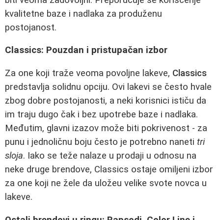
kvalitetne baze i nadlaka za produženu
postojanost.
Classics: Pouzdan i pristupačan izbor
Za one koji traže veoma povoljne lakeve,
Classics
predstavlja solidnu opciju. Ovi lakevi se često hvale
zbog dobre postojanosti, a neki korisnici ističu da
im traju dugo čak i bez upotrebe baze i nadlaka.
Međutim, glavni izazov može biti pokrivenost - za
punu i jednoličnu boju često je potrebno naneti
tri
sloja
. Iako se teže nalaze u prodaji u odnosu na
neke druge brendove, Classics ostaje omiljeni izbor
za one koji ne žele da uložeu velike svote novca u
lakeve.
Ostali brendovi u ringu: Rapsodi, Color Line i