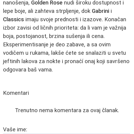
nanošenja,
Golden Rose
nudi široku dostupnost i
lepe boje, ali zahteva strpljenje, dok
Gabrini
i
Classics
imaju svoje prednosti i izazove. Konačan
izbor zavisi od ličnih prioriteta: da li vam je važnija
boja, postojanost, brzina sušenja ili cena.
Eksperimentisanje je deo zabave, a sa ovim
vodičem u rukama, lakše ćete se snalaziti u svetu
jeftinih lakova za nokte i pronaćí onaj koji savršeno
odgovara baš vama.
Komentari
Trenutno nema komentara za ovaj članak.
Vaše ime: