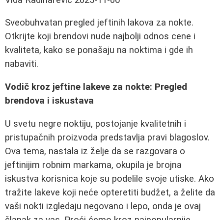
Sveobuhvatan pregled jeftinih lakova za nokte.
Otkrijte koji brendovi nude najbolji odnos cene i
kvaliteta, kako se ponašaju na noktima i gde ih
nabaviti.
Vodič kroz jeftine lakeve za nokte: Pregled
brendova i iskustava
U svetu negre noktiju, postojanje kvalitetnih i
pristupačnih proizvoda predstavlja pravi blagoslov.
Ova tema, nastala iz želje da se razgovara o
jeftinijim robnim markama, okupila je brojna
iskustva korisnica koje su podelile svoje utiske. Ako
tražite lakeve koji neće opteretiti budžet, a želite da
vaši nokti izgledaju negovano i lepo, onda je ovaj
članak za vas. Proći ćemo kroz najpopularnije