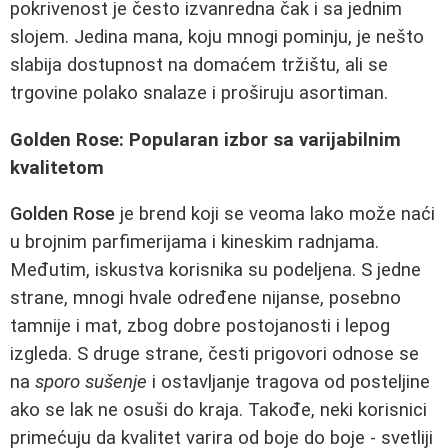
pokrivenost je često izvanredna čak i sa jednim
slojem. Jedina mana, koju mnogi pominju, je nešto
slabija dostupnost na domaćem tržištu, ali se
trgovine polako snalaze i proširuju asortiman.
Golden Rose: Popularan izbor sa varijabilnim
kvalitetom
Golden Rose
je brend koji se veoma lako može naći
u brojnim parfimerijama i kineskim radnjama.
Međutim, iskustva korisnika su podeljena. S jedne
strane, mnogi hvale određene nijanse, posebno
tamnije i mat, zbog dobre postojanosti i lepog
izgleda. S druge strane, česti prigovori odnose se
na
sporo sušenje
i ostavljanje tragova od posteljine
ako se lak ne osuši do kraja. Takođe, neki korisnici
primećuju da kvalitet varira od boje do boje - svetliji