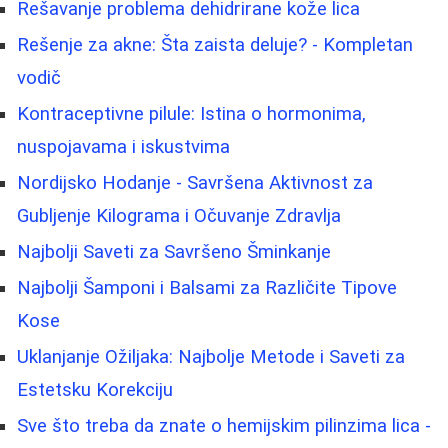
Rešavanje problema dehidrirane kože lica
Rešenje za akne: Šta zaista deluje? - Kompletan
vodič
Kontraceptivne pilule: Istina o hormonima,
nuspojavama i iskustvima
Nordijsko Hodanje - Savršena Aktivnost za
Gubljenje Kilograma i Očuvanje Zdravlja
Najbolji Saveti za Savršeno Šminkanje
Najbolji Šamponi i Balsami za Različite Tipove
Kose
Uklanjanje Ožiljaka: Najbolje Metode i Saveti za
Estetsku Korekciju
Sve što treba da znate o hemijskim pilinzima lica -