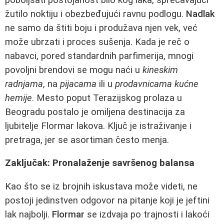
žutilo noktiju i obezbeđujući ravnu podlogu.
Nadlak
ne samo da štiti boju i produžava njen vek, već
može ubrzati i proces sušenja. Kada je reč o
nabavci, pored standardnih parfimerija, mnogi
povoljni brendovi se mogu naći u
kineskim
radnjama
, na
pijacama
ili u
prodavnicama kućne
hemije
. Mesto poput Terazijskog prolaza u
Beogradu postalo je omiljena destinacija za
ljubitelje Flormar lakova. Ključ je istraživanje i
pretraga, jer se asortiman često menja.
Zaključak: Pronalaženje savršenog balansa
Kao što se iz brojnih iskustava može videti, ne
postoji jedinstven odgovor na pitanje koji je jeftini
lak najbolji.
Flormar
se izdvaja po trajnosti i lakoći