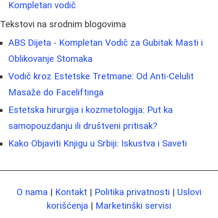
Kompletan vodič
Tekstovi na srodnim blogovima
ABS Dijeta - Kompletan Vodič za Gubitak Masti i
Oblikovanje Stomaka
Vodič kroz Estetske Tretmane: Od Anti-Celulit
Masaže do Faceliftinga
Estetska hirurgija i kozmetologija: Put ka
samopouzdanju ili društveni pritisak?
Kako Objaviti Knjigu u Srbiji: Iskustva i Saveti
O nama
|
Kontakt
|
Politika privatnosti
|
Uslovi
korišćenja
|
Marketinški servisi