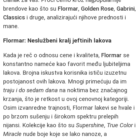
brendove kao što su
Flormar
,
Golden Rose
,
Gabrini
,
Classics
i druge, analizirajući njihove prednosti i
mane.
Flormar: Neslužbeni kralj jeftinih lakova
Kada je reč o odnosu cene i kvaliteta,
Flormar
se
konstantno nameće kao favorit među ljubiteljima
lakova. Brojna iskustva korisnika ističu izuzetnu
postojanost ovih lakova. Mnogi primećuju da im
traju i do sedam dana
na noktima bez značajnog
krzanja, što je retkost u ovoj cenovnoj kategoriji.
Osim izvanredne trajnosti, Flormar lakevi se hvale i
po brzom sušenju i širokom spektru prelepih
nijansi. Kolekcije kao što su
Supershine
,
True Color
i
Miracle
nude boje koje se lako nanoze, a