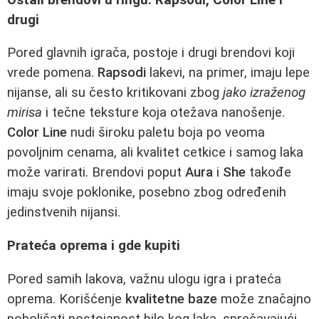
drugi
Pored glavnih igrača, postoje i drugi brendovi koji
vrede pomena.
Rapsodi
lakevi, na primer, imaju lepe
nijanse, ali su često kritikovani zbog
jako izraženog
mirisa
i tečne teksture koja otežava nanošenje.
Color Line
nudi široku paletu boja po veoma
povoljnim cenama, ali kvalitet cetkice i samog laka
može varirati. Brendovi poput
Aura
i
She
takođe
imaju svoje poklonike, posebno zbog određenih
jedinstvenih nijansi.
Prateća oprema i gde kupiti
Pored samih lakova, važnu ulogu igra i prateća
oprema. Korišćenje
kvalitetne baze
može značajno
poboljšati postojanost bilo kog laka, sprečavajući