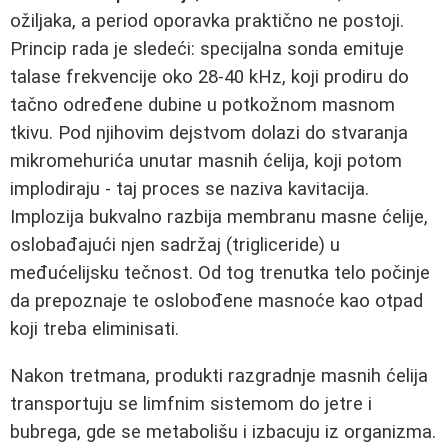
ožiljaka, a period oporavka praktično ne postoji.
Princip rada je sledeći: specijalna sonda emituje
talase frekvencije oko 28-40 kHz, koji prodiru do
tačno određene dubine u potkožnom masnom
tkivu. Pod njihovim dejstvom dolazi do stvaranja
mikromehurića unutar masnih ćelija, koji potom
implodiraju - taj proces se naziva kavitacija.
Implozija bukvalno razbija membranu masne ćelije,
oslobađajući njen sadržaj (trigliceride) u
međućelijsku tečnost. Od tog trenutka telo počinje
da prepoznaje te oslobođene masnoće kao otpad
koji treba eliminisati.
Nakon tretmana, produkti razgradnje masnih ćelija
transportuju se limfnim sistemom do jetre i
bubrega, gde se metabolišu i izbacuju iz organizma.