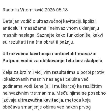
Radmila Vitomirović
2026-05-18
Detaljan vodič o ultrazvučnoj kavitaciji, lipolizi,
anticelulit masažama i neinvazivnom uklanjanju
masnih naslaga. Saznajte kako funkcioniše, kakvi
su rezultati i na šta obratiti pažnju.
Ultrazvučna kavitacija i anticelulit masaža:
Potpuni vodič za oblikovanje tela bez skalpela
Želja za brzim i vidljivim rezultatima u borbi protiv
lokalizovanih masnih naslaga i celulita već
godinama vodi žene (ali i muškarce) ka različitim
neinvazivnim tretmanima. Među njima se posebno
izdvaja
ultrazvučna kavitacija
, metoda koja
obećava smanjenje obima već nakon prvog