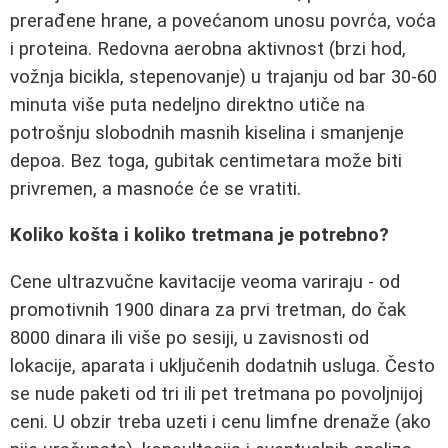
prerađene hrane, a povećanom unosu povrća, voća
i proteina. Redovna aerobna aktivnost (brzi hod,
vožnja bicikla, stepenovanje) u trajanju od bar 30-60
minuta više puta nedeljno direktno utiče na
potrošnju slobodnih masnih kiselina i smanjenje
depoa. Bez toga, gubitak centimetara može biti
privremen, a masnoće će se vratiti.
Koliko košta i koliko tretmana je potrebno?
Cene ultrazvučne kavitacije veoma variraju - od
promotivnih 1900 dinara za prvi tretman, do čak
8000 dinara ili više po sesiji, u zavisnosti od
lokacije, aparata i uključenih dodatnih usluga. Često
se nude paketi od tri ili pet tretmana po povoljnijoj
ceni. U obzir treba uzeti i cenu limfne drenaže (ako