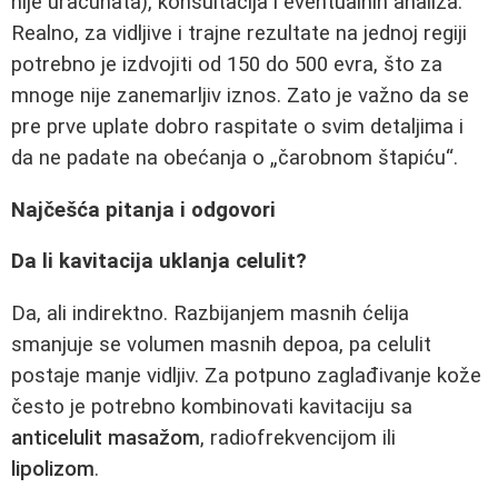
nije uračunata), konsultacija i eventualnih analiza.
Realno, za vidljive i trajne rezultate na jednoj regiji
potrebno je izdvojiti od 150 do 500 evra, što za
mnoge nije zanemarljiv iznos. Zato je važno da se
pre prve uplate dobro raspitate o svim detaljima i
da ne padate na obećanja o „čarobnom štapiću“.
Najčešća pitanja i odgovori
Da li kavitacija uklanja celulit?
Da, ali indirektno. Razbijanjem masnih ćelija
smanjuje se volumen masnih depoa, pa celulit
postaje manje vidljiv. Za potpuno zaglađivanje kože
često je potrebno kombinovati kavitaciju sa
anticelulit masažom
, radiofrekvencijom ili
lipolizom
.