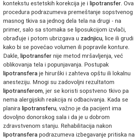
kontekstu estetskih korekcija je i
lipotransfer
. Ova
procedura podrazumeva premeštanje sopstvenog
masnog tkiva sa jednog dela tela na drugi - na
primer, salo sa stomaka se liposukcijom izvlači,
obrađuje i potom ubrizgava u
zadnjicu
, lice ili grudi
kako bi se povećao volumen ili popravile konture.
Dakle,
lipotransfer
nije metod mršavljenja, već
oblikovanja tela i popunjavanja. Postupak
lipotransfera
je hirurški i zahteva opštu ili lokalnu
anesteziju. Mnogi su zadovoljni rezultatom
lipotransferom
, jer se koristi sopstveno tkivo pa
nema alergijskih reakcija ni odbacivanja. Kada se
planira
lipotransferu
, važno je da pacijent ima
dovoljno donorskog sala i da je u dobrom
zdravstvenom stanju. Rehabilitacija nakon
lipotransfera
podrazumeva izbegavanje pritiska na