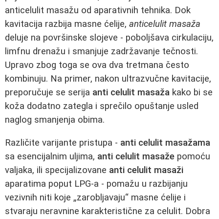
anticelulit masažu od aparativnih tehnika. Dok
kavitacija razbija masne ćelije,
anticelulit masaža
deluje na površinske slojeve - poboljšava cirkulaciju,
limfnu drenažu i smanjuje zadržavanje tečnosti.
Upravo zbog toga se ova dva tretmana često
kombinuju. Na primer, nakon ultrazvučne kavitacije,
preporučuje se serija
anti celulit masaža
kako bi se
koža dodatno zategla i sprečilo opuštanje usled
naglog smanjenja obima.
Različite varijante pristupa -
anti celulit masažama
sa esencijalnim uljima,
anti celulit masaže
pomoću
valjaka, ili specijalizovane
anti celulit masaži
aparatima poput LPG-a - pomažu u razbijanju
vezivnih niti koje „zarobljavaju“ masne ćelije i
stvaraju neravnine karakteristične za celulit. Dobra