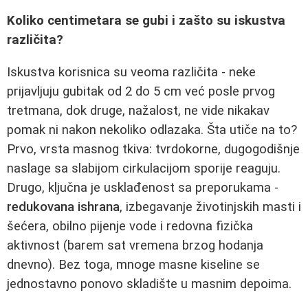
Koliko centimetara se gubi i zašto su iskustva
različita?
Iskustva korisnica su veoma različita - neke
prijavljuju gubitak od 2 do 5 cm već posle prvog
tretmana, dok druge, nažalost, ne vide nikakav
pomak ni nakon nekoliko odlazaka. Šta utiče na to?
Prvo, vrsta masnog tkiva: tvrdokorne, dugogodišnje
naslage sa slabijom cirkulacijom sporije reaguju.
Drugo, ključna je usklađenost sa preporukama -
redukovana ishrana
, izbegavanje životinjskih masti i
šećera, obilno pijenje vode i redovna fizička
aktivnost (barem sat vremena brzog hodanja
dnevno). Bez toga, mnoge masne kiseline se
jednostavno ponovo skladište u masnim depoima.