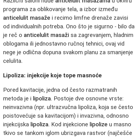
Različiti saloni nude
anticelulit masažama
u okviru
programa za oblikovanje tela, a izbor između
anticelulit masaže
i recimo limfne drenaže zavisi
od individualnih potreba. Ono što je sigurno - bilo da
je reč o
anticelulit masaži
sa zagrevanjem, hladnim
oblogama ili jednostavno ručnoj tehnici, ovaj vid
nege je odlična dopuna svakom planu za smanjenje
celulita.
Lipoliza: injekcije koje tope masnoće
Pored kavitacije, jedna od često razmatranih
metoda je i
lipoliza
. Postoje dve osnovne vrste:
neinvazivna (npr. ultrazvučna lipoliza, koja se često
poistovećuje sa kavitacijom) i invazivna, odnosno
injekcijska
lipoliza
. Kod injekcione
lipolize
u masno
tkivo se tankom iglom ubrizgava rastvor (najčešće