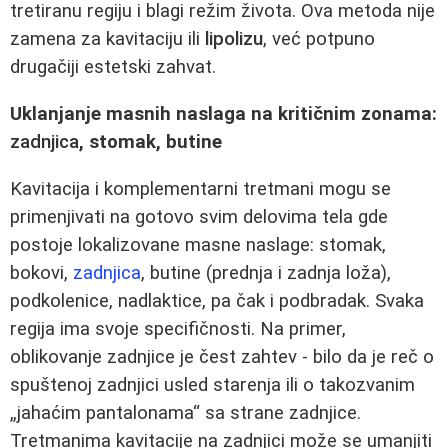
tretiranu regiju i blagi režim života. Ova metoda nije
zamena za kavitaciju ili
lipolizu
, već potpuno
drugačiji estetski zahvat.
Uklanjanje masnih naslaga na kritičnim zonama:
zadnjica
, stomak, butine
Kavitacija i komplementarni tretmani mogu se
primenjivati na gotovo svim delovima tela gde
postoje lokalizovane masne naslage: stomak,
bokovi,
zadnjica
, butine (prednja i zadnja loža),
podkolenice, nadlaktice, pa čak i podbradak. Svaka
regija ima svoje specifičnosti. Na primer,
oblikovanje zadnjice je čest zahtev - bilo da je reč o
spuštenoj zadnjici usled starenja ili o takozvanim
„jahaćim pantalonama“ sa strane zadnjice.
Tretmanima kavitacije na zadnjici može se umanjiti