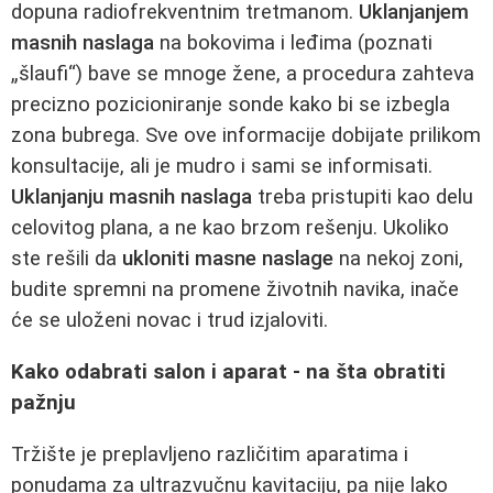
dopuna radiofrekventnim tretmanom.
Uklanjanjem
masnih naslaga
na bokovima i leđima (poznati
„šlaufi“) bave se mnoge žene, a procedura zahteva
precizno pozicioniranje sonde kako bi se izbegla
zona bubrega. Sve ove informacije dobijate prilikom
konsultacije, ali je mudro i sami se informisati.
Uklanjanju masnih naslaga
treba pristupiti kao delu
celovitog plana, a ne kao brzom rešenju. Ukoliko
ste rešili da
ukloniti masne naslage
na nekoj zoni,
budite spremni na promene životnih navika, inače
će se uloženi novac i trud izjaloviti.
Kako odabrati salon i aparat - na šta obratiti
pažnju
Tržište je preplavljeno različitim aparatima i
ponudama za ultrazvučnu kavitaciju, pa nije lako