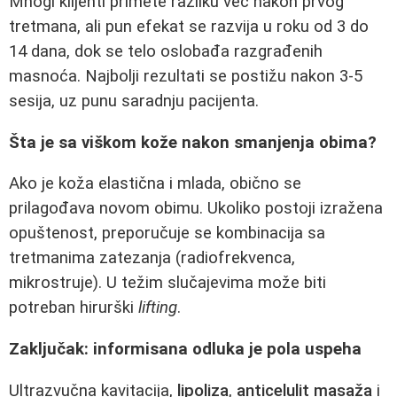
Mnogi klijenti primete razliku već nakon prvog
tretmana, ali pun efekat se razvija u roku od 3 do
14 dana, dok se telo oslobađa razgrađenih
masnoća. Najbolji rezultati se postižu nakon 3-5
sesija, uz punu saradnju pacijenta.
Šta je sa viškom kože nakon smanjenja obima?
Ako je koža elastična i mlada, obično se
prilagođava novom obimu. Ukoliko postoji izražena
opuštenost, preporučuje se kombinacija sa
tretmanima zatezanja (radiofrekvenca,
mikrostruje). U težim slučajevima može biti
potreban hirurški
lifting
.
Zaključak: informisana odluka je pola uspeha
Ultrazvučna kavitacija,
lipoliza
,
anticelulit masaža
i