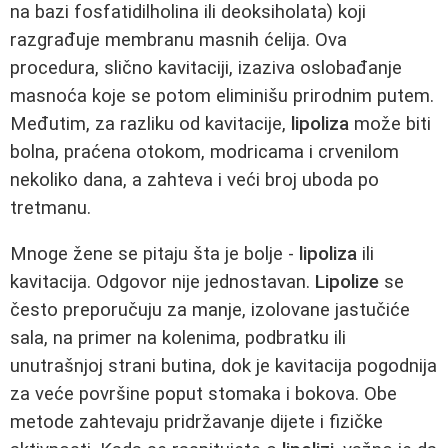
na bazi fosfatidilholina ili deoksiholata) koji
razgrađuje membranu masnih ćelija. Ova
procedura, slično kavitaciji, izaziva oslobađanje
masnoća koje se potom eliminišu prirodnim putem.
Međutim, za razliku od kavitacije,
lipoliza
može biti
bolna, praćena otokom, modricama i crvenilom
nekoliko dana, a zahteva i veći broj uboda po
tretmanu.
Mnoge žene se pitaju šta je bolje -
lipoliza
ili
kavitacija. Odgovor nije jednostavan.
Lipolize
se
često preporučuju za manje, izolovane jastučiće
sala, na primer na kolenima, podbratku ili
unutrašnjoj strani butina, dok je kavitacija pogodnija
za veće površine poput stomaka i bokova. Obe
metode zahtevaju pridržavanje dijete i fizičke