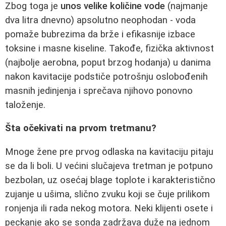
Zbog toga je
unos velike količine vode
(najmanje
dva litra dnevno) apsolutno neophodan - voda
pomaže bubrezima da brže i efikasnije izbace
toksine i masne kiseline. Takođe, fizička aktivnost
(najbolje aerobna, poput brzog hodanja) u danima
nakon kavitacije podstiče potrošnju oslobođenih
masnih jedinjenja i sprečava njihovo ponovno
taloženje.
Šta očekivati na prvom tretmanu?
Mnoge žene pre prvog odlaska na kavitaciju pitaju
se da li boli. U većini slučajeva tretman je potpuno
bezbolan, uz osećaj blage toplote i karakteristično
zujanje u ušima, slično zvuku koji se čuje prilikom
ronjenja ili rada nekog motora. Neki klijenti osete i
peckanje ako se sonda zadržava duže na jednom