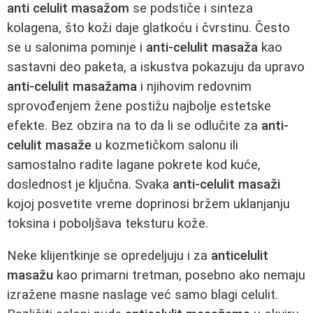
anti celulit masažom
se podstiče i sinteza
kolagena, što koži daje glatkoću i čvrstinu. Često
se u salonima pominje i
anti-celulit masaža
kao
sastavni deo paketa, a iskustva pokazuju da upravo
anti-celulit masažama
i njihovim redovnim
sprovođenjem žene postižu najbolje estetske
efekte. Bez obzira na to da li se odlučite za
anti-
celulit masaže
u kozmetičkom salonu ili
samostalno radite lagane pokrete kod kuće,
doslednost je ključna. Svaka
anti-celulit masaži
kojoj posvetite vreme doprinosi bržem uklanjanju
toksina i poboljšava teksturu kože.
Neke klijentkinje se opredeljuju i za
anticelulit
masažu
kao primarni tretman, posebno ako nemaju
izražene masne naslage već samo blagi celulit.