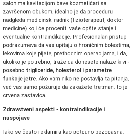
salonima kavitacijom bave kozmetičari sa
završenom obukom, idealno je da proceduru
nadgleda medicinski radnik (fizioterapeut, doktor
medicine) koji će proceniti vaše opšte stanje i
eventualne kontraindikacije. Profesionalan pristup
podrazumeva da vas upitaju o hroničnim bolestima,
lekovima koje pijete, prethodnim operacijama, i da,
ukoliko je potrebno, traže da donesete nalaze krvi -
posebno
trigliceride, holesterol i parametre
funkcije jetre
. Ako vam niko ne postavlja ta pitanja,
već vas samo požuruje da zakažete tretman, to je
crvena zastavica.
Zdravstveni aspekti - kontraindikacije i
nuspojave
Iako se često reklamira kao potpuno bezopasna,