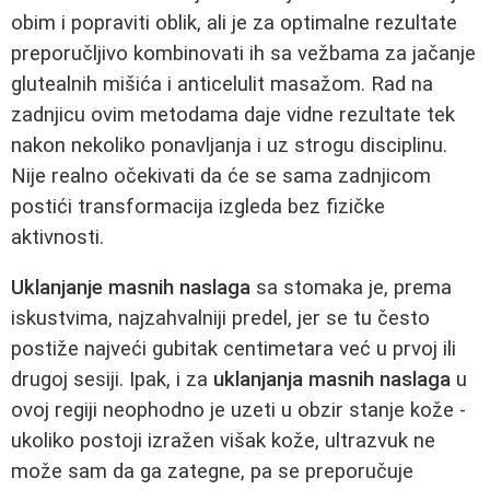
obim i popraviti oblik, ali je za optimalne rezultate
preporučljivo kombinovati ih sa vežbama za jačanje
glutealnih mišića i anticelulit masažom. Rad na
zadnjicu ovim metodama daje vidne rezultate tek
nakon nekoliko ponavljanja i uz strogu disciplinu.
Nije realno očekivati da će se sama zadnjicom
postići transformacija izgleda bez fizičke
aktivnosti.
Uklanjanje masnih naslaga
sa stomaka je, prema
iskustvima, najzahvalniji predel, jer se tu često
postiže najveći gubitak centimetara već u prvoj ili
drugoj sesiji. Ipak, i za
uklanjanja masnih naslaga
u
ovoj regiji neophodno je uzeti u obzir stanje kože -
ukoliko postoji izražen višak kože, ultrazvuk ne
može sam da ga zategne, pa se preporučuje