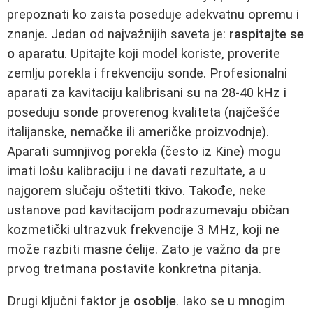
prepoznati ko zaista poseduje adekvatnu opremu i
znanje. Jedan od najvažnijih saveta je:
raspitajte se
o aparatu
. Upitajte koji model koriste, proverite
zemlju porekla i frekvenciju sonde. Profesionalni
aparati za kavitaciju kalibrisani su na 28-40 kHz i
poseduju sonde proverenog kvaliteta (najčešće
italijanske, nemačke ili američke proizvodnje).
Aparati sumnjivog porekla (često iz Kine) mogu
imati lošu kalibraciju i ne davati rezultate, a u
najgorem slučaju oštetiti tkivo. Takođe, neke
ustanove pod kavitacijom podrazumevaju običan
kozmetički ultrazvuk frekvencije 3 MHz, koji ne
može razbiti masne ćelije. Zato je važno da pre
prvog tretmana postavite konkretna pitanja.
Drugi ključni faktor je
osoblje
. Iako se u mnogim