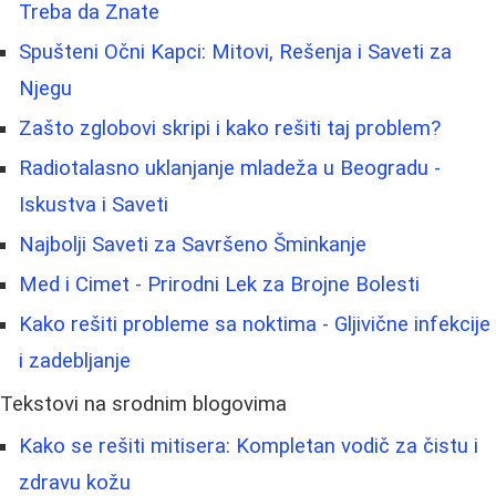
Treba da Znate
Spušteni Očni Kapci: Mitovi, Rešenja i Saveti za
Njegu
Zašto zglobovi skripi i kako rešiti taj problem?
Radiotalasno uklanjanje mladeža u Beogradu -
Iskustva i Saveti
Najbolji Saveti za Savršeno Šminkanje
Med i Cimet - Prirodni Lek za Brojne Bolesti
Kako rešiti probleme sa noktima - Gljivične infekcije
i zadebljanje
Tekstovi na srodnim blogovima
Kako se rešiti mitisera: Kompletan vodič za čistu i
zdravu kožu