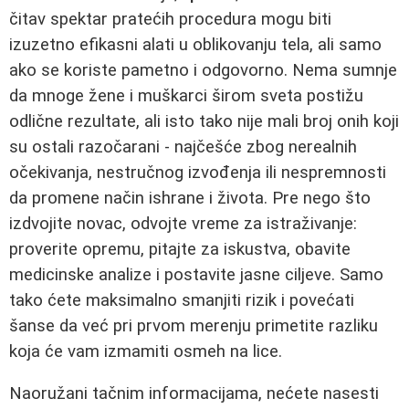
čitav spektar pratećih procedura mogu biti
izuzetno efikasni alati u oblikovanju tela, ali samo
ako se koriste pametno i odgovorno. Nema sumnje
da mnoge žene i muškarci širom sveta postižu
odlične rezultate, ali isto tako nije mali broj onih koji
su ostali razočarani - najčešće zbog nerealnih
očekivanja, nestručnog izvođenja ili nespremnosti
da promene način ishrane i života. Pre nego što
izdvojite novac, odvojte vreme za istraživanje:
proverite opremu, pitajte za iskustva, obavite
medicinske analize i postavite jasne ciljeve. Samo
tako ćete maksimalno smanjiti rizik i povećati
šanse da već pri prvom merenju primetite razliku
koja će vam izmamiti osmeh na lice.
Naoružani tačnim informacijama, nećete nasesti