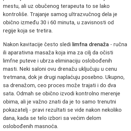
mestu, ali uz obučenog terapeuta to se lako
kontroliše. Trajanje samog ultrazvučnog dela je
obično između 30 i 60 minuta, u zavisnosti od
regije koja se tretira.
Nakon kavitacije često sledi
limfna drenaža
- ručna
ili aparativna masaža koja ima za cilj da očisti
limfne puteve i ubrza eliminaciju oslobođenih
masti. Neki saloni ovu drenažu uključuju u cenu
tretmana, dok je drugi naplaćuju posebno. Ukupno,
sa drenažom, ceo proces može trajati i do dva
sata. Odmah se obično izvodi kontrolno merenje
obima, ali je važno znati da je to samo trenutni
pokazatelj - pravi rezultati se vide nakon nekoliko
dana, kada se telo izbori sa većim delom
oslobođenih masnoća.