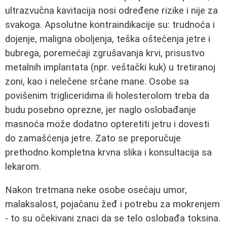
ultrazvučna kavitacija nosi određene rizike i nije za
svakoga. Apsolutne kontraindikacije su: trudnoća i
dojenje, maligna oboljenja, teška oštećenja jetre i
bubrega, poremećaji zgrušavanja krvi, prisustvo
metalnih implantata (npr. veštački kuk) u tretiranoj
zoni, kao i nelečene srčane mane. Osobe sa
povišenim trigliceridima ili holesterolom treba da
budu posebno oprezne, jer naglo oslobađanje
masnoća može dodatno opteretiti jetru i dovesti
do zamašćenja jetre. Zato se preporučuje
prethodno kompletna krvna slika i konsultacija sa
lekarom.
Nakon tretmana neke osobe osećaju umor,
malaksalost, pojačanu žeđ i potrebu za mokrenjem
- to su očekivani znaci da se telo oslobađa toksina.