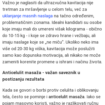
Važno je naglasiti da ultrazvučna kavitacija nije
tretman za mršavljenje u celom telu, već za
uklanjanje masnih naslaga
na tačno određenim,
problematičnim zonama. Idealni kandidati su osobe
koje imaju mali do umereni višak kilograma - obično
do 10-15 kg - i koje se zdravo hrane i vežbaju, ali
imaju naslage koje se „ne miču“. Ukoliko neko ima
više od 20-30 kg viška, kavitacija može poslužiti
samo kao dopunska motivacija, ali nikako ne može
zameniti korenite promene u ishrani i načinu života.
Anticelulit masaža - važan saveznik u
postizanju rezultata
Kada se govori o borbi protiv celulita i oblikovanju
tela, često se pominje i
anticelulit masaža
. Iako se
pojam masovno koristi, važno je razlikovati ručnu