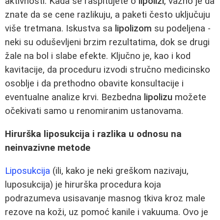
aktivnosti. Kada se raspitujete o
lipolizi
, važno je da
znate da se cene razlikuju, a paketi često uključuju
više tretmana. Iskustva sa
lipolizom
su podeljena -
neki su oduševljeni brzim rezultatima, dok se drugi
žale na bol i slabe efekte. Ključno je, kao i kod
kavitacije, da proceduru izvodi stručno medicinsko
osoblje i da prethodno obavite konsultacije i
eventualne analize krvi. Bezbedna
lipolizu
možete
očekivati samo u renomiranim ustanovama.
Hirurška liposukcija i razlika u odnosu na
neinvazivne metode
Liposukcija
(ili, kako je neki greškom nazivaju,
luposukcija) je hirurška procedura koja
podrazumeva usisavanje masnog tkiva kroz male
rezove na koži, uz pomoć kanile i vakuuma. Ovo je