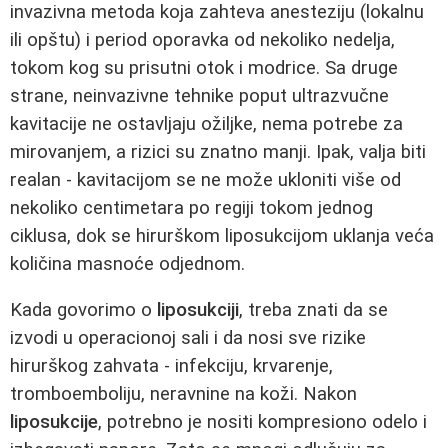
invazivna metoda koja zahteva anesteziju (lokalnu
ili opštu) i period oporavka od nekoliko nedelja,
tokom kog su prisutni otok i modrice. Sa druge
strane, neinvazivne tehnike poput ultrazvučne
kavitacije ne ostavljaju ožiljke, nema potrebe za
mirovanjem, a rizici su znatno manji. Ipak, valja biti
realan - kavitacijom se ne može ukloniti više od
nekoliko centimetara po regiji tokom jednog
ciklusa, dok se hirurškom liposukcijom uklanja veća
količina masnoće odjednom.
Kada govorimo o
liposukciji
, treba znati da se
izvodi u operacionoj sali i da nosi sve rizike
hirurškog zahvata - infekciju, krvarenje,
tromboemboliju, neravnine na koži. Nakon
liposukcije
, potrebno je nositi kompresiono odelo i