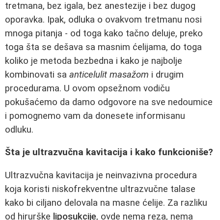
tretmana, bez igala, bez anestezije i bez dugog
oporavka. Ipak, odluka o ovakvom tretmanu nosi
mnoga pitanja - od toga kako tačno deluje, preko
toga šta se dešava sa masnim ćelijama, do toga
koliko je metoda bezbedna i kako je najbolje
kombinovati sa
anticelulit masažom
i drugim
procedurama. U ovom opsežnom vodiču
pokušaćemo da damo odgovore na sve nedoumice
i pomognemo vam da donesete informisanu
odluku.
Šta je ultrazvučna kavitacija i kako funkcioniše?
Ultrazvučna kavitacija je neinvazivna procedura
koja koristi niskofrekventne ultrazvučne talase
kako bi ciljano delovala na masne ćelije. Za razliku
od hirurške
liposukcije
, ovde nema reza, nema