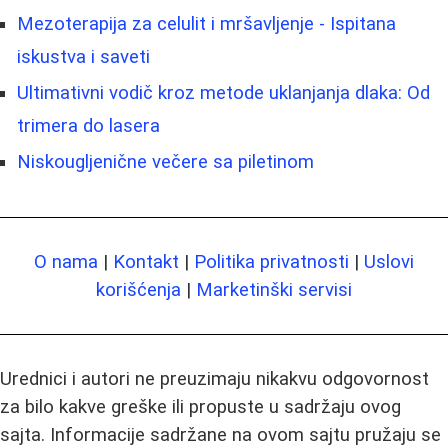
Mezoterapija za celulit i mršavljenje - Ispitana
iskustva i saveti
Ultimativni vodič kroz metode uklanjanja dlaka: Od
trimera do lasera
Niskougljenične večere sa piletinom
O nama
|
Kontakt
|
Politika privatnosti
|
Uslovi
korišćenja
|
Marketinški servisi
Urednici i autori ne preuzimaju nikakvu odgovornost
za bilo kakve greške ili propuste u sadržaju ovog
sajta. Informacije sadržane na ovom sajtu pružaju se