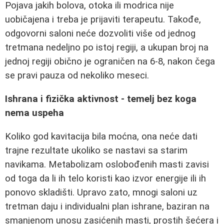
Pojava jakih bolova, otoka ili modrica nije
uobičajena i treba je prijaviti terapeutu. Takođe,
odgovorni saloni neće dozvoliti više od jednog
tretmana nedeljno po istoj regiji, a ukupan broj na
jednoj regiji obično je ograničen na 6-8, nakon čega
se pravi pauza od nekoliko meseci.
Ishrana i fizička aktivnost - temelj bez koga
nema uspeha
Koliko god kavitacija bila moćna, ona neće dati
trajne rezultate ukoliko se nastavi sa starim
navikama. Metabolizam oslobođenih masti zavisi
od toga da li ih telo koristi kao izvor energije ili ih
ponovo skladišti. Upravo zato, mnogi saloni uz
tretman daju i individualni plan ishrane, baziran na
smanjenom unosu zasićenih masti, prostih šećera i