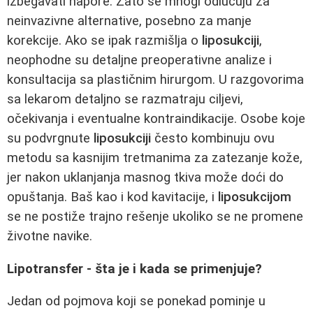
izbegavati napore. Zato se mnogi odlučuju za
neinvazivne alternative, posebno za manje
korekcije. Ako se ipak razmišlja o
liposukciji
,
neophodne su detaljne preoperativne analize i
konsultacija sa plastičnim hirurgom. U razgovorima
sa lekarom detaljno se razmatraju ciljevi,
očekivanja i eventualne kontraindikacije. Osobe koje
su podvrgnute
liposukciji
često kombinuju ovu
metodu sa kasnijim tretmanima za zatezanje kože,
jer nakon uklanjanja masnog tkiva može doći do
opuštanja. Baš kao i kod kavitacije, i
liposukcijom
se ne postiže trajno rešenje ukoliko se ne promene
životne navike.
Lipotransfer - šta je i kada se primenjuje?
Jedan od pojmova koji se ponekad pominje u