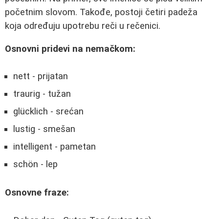
početnim slovom. Takođe, postoji četiri padeža
koja određuju upotrebu reči u rečenici.
Osnovni pridevi na nemačkom:
nett - prijatan
traurig - tužan
glücklich - srećan
lustig - smešan
intelligent - pametan
schön - lep
Osnovne fraze: