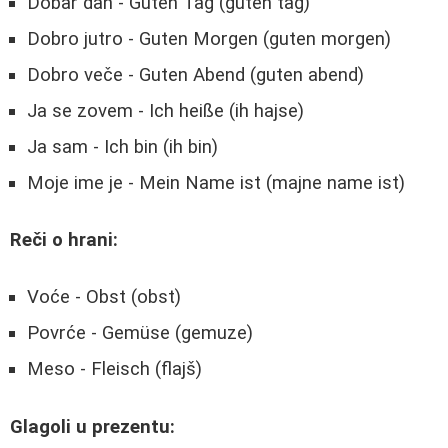
Dobar dan - Guten Tag (guten tag)
Dobro jutro - Guten Morgen (guten morgen)
Dobro veče - Guten Abend (guten abend)
Ja se zovem - Ich heiße (ih hajse)
Ja sam - Ich bin (ih bin)
Moje ime je - Mein Name ist (majne name ist)
Reči o hrani:
Voće - Obst (obst)
Povrće - Gemüse (gemuze)
Meso - Fleisch (flajš)
Glagoli u prezentu: