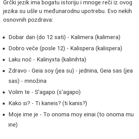
Grčki jezik ima bogatu istoriju i mnoge reči iz ovog
jezika su ušle u međunarodnu upotrebu. Evo nekih
osnovnih pozdrava:
Dobar dan (do 12 sati) - Kalimera (kalimera)
Dobro veče (posle 12) - Kalispera (kalispera)
Laku noć - Kalinyxta (kalinihta)
Zdravo - Geia soy (jea su) - jednina, Geia sas (jea
sas) - množina
Volim te - S'agapo (s'agapo)
Kako si? - Ti kaneis? (ti kanis?)
Moje ime je - To onoma moy einai (to onoma mu
ine)