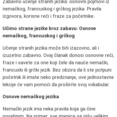
Zabavno učenje stranih jezika: osnovni pojmovi iz
nemačkog, francuskog i grčkog jezika. Pravila
izgovora, korisne reči i fraze za početnike.
Učimo strane jezike kroz zabavu: Osnove
nemačkog, francuskog i grčkog
Učenje stranih jezika može biti izazovno, ali i
izuzetno zabavno. Ovaj članak donosi osnovne reči,
fraze i savete za one koji žele da nauče nemački,
francuski ili grčki jezik. Bez obzira da li ste potpuni
početnik ili imate neko predznanje, ove jednostavne
lekcije će vam pomoći da proširite svoj vokabular.
Osnove nemačkog jezika
Nemački jezik ima neka pravila koja ga čine
posebnim. Na primer, sve imenice se pišu velikim