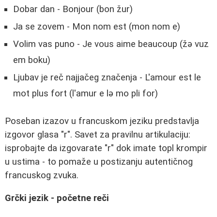
Dobar dan - Bonjour (bon žur)
Ja se zovem - Mon nom est (mon nom e)
Volim vas puno - Je vous aime beaucoup (žə vuz
em boku)
Ljubav je reč najjačeg značenja - L'amour est le
mot plus fort (l'amur e lə mo pli for)
Poseban izazov u francuskom jeziku predstavlja
izgovor glasa "r". Savet za pravilnu artikulaciju:
isprobajte da izgovarate "r" dok imate topl krompir
u ustima - to pomaže u postizanju autentičnog
francuskog zvuka.
Grčki jezik - početne reči