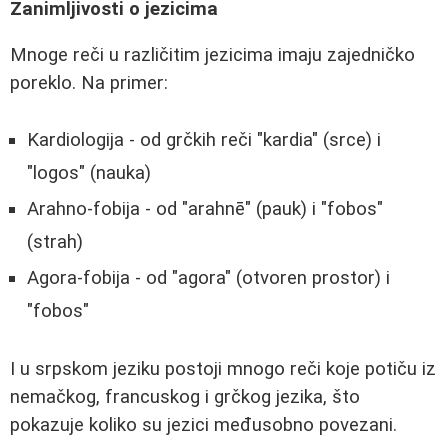
Zanimljivosti o jezicima
Mnoge reči u različitim jezicima imaju zajedničko
poreklo. Na primer:
Kardiologija - od grčkih reči "kardia" (srce) i
"logos" (nauka)
Arahno-fobija - od "arahnē" (pauk) i "fobos"
(strah)
Agora-fobija - od "agora" (otvoren prostor) i
"fobos"
I u srpskom jeziku postoji mnogo reči koje potiču iz
nemačkog, francuskog i grčkog jezika, što
pokazuje koliko su jezici međusobno povezani.