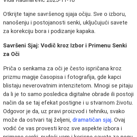
Otkrijte tajne savršenog sjaja očiju. Sve o izboru,
nanošenju i postojanosti senki, uključujući savete
za korekciju bora i podizanje kapaka.
Savršeni Sjaj: Vodič kroz Izbor i Primenu Senki
za Oči
Priča o senkama za oči je često ispričana kroz
prizmu magije časopisa i fotografija, gde kapci
blistaju neverovatnim intenzitetom. Mnogi se pitaju
da li je to samo posledica digitalne obrade ili postoji
način da se taj efekat postigne i u stvarnom životu.
Odgovor je da, uz pravi proizvod i tehniku, svako
može da ostvari taj željeni,
dramatičan sjaj
. Ovaj
vodić će vas provesti kroz sve aspekte izbora i
primene senki, nudeći vam i korisne savete za negu