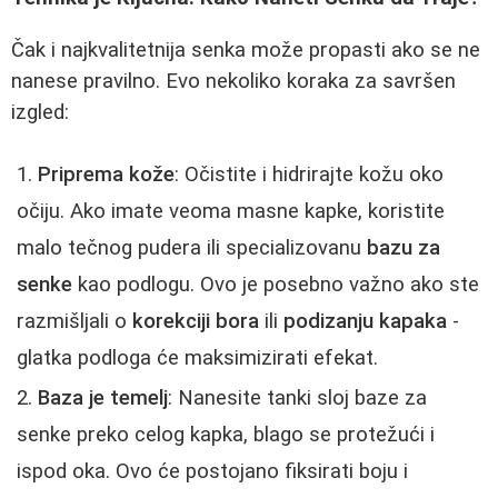
Čak i najkvalitetnija senka može propasti ako se ne
nanese pravilno. Evo nekoliko koraka za savršen
izgled:
Priprema kože
: Očistite i hidrirajte kožu oko
očiju. Ako imate veoma masne kapke, koristite
malo tečnog pudera ili specializovanu
bazu za
senke
kao podlogu. Ovo je posebno važno ako ste
razmišljali o
korekciji bora
ili
podizanju kapaka
-
glatka podloga će maksimizirati efekat.
Baza je temelj
: Nanesite tanki sloj baze za
senke preko celog kapka, blago se protežući i
ispod oka. Ovo će postojano fiksirati boju i