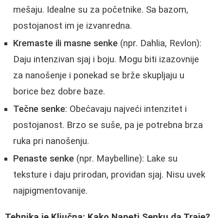
mešaju. Idealne su za početnike. Sa bazom,
postojanost im je izvanredna.
Kremaste ili masne senke
(npr. Dahlia, Revlon):
Daju intenzivan sjaj i boju. Mogu biti izazovnije
za nanošenje i ponekad se brže skupljaju u
borice bez dobre baze.
Tečne senke
: Obećavaju najveći intenzitet i
postojanost. Brzo se suše, pa je potrebna brza
ruka pri nanošenju.
Penaste senke
(npr. Maybelline): Lake su
teksture i daju prirodan, providan sjaj. Nisu uvek
najpigmentovanije.
Tehnika je Ključna: Kako Naneti Senku da Traje?