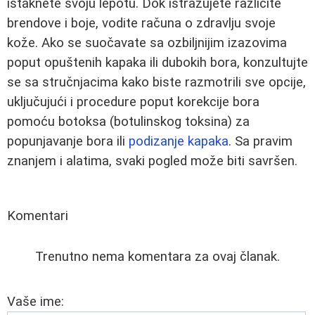
istaknete svoju lepotu. Dok istražujete različite
brendove i boje, vodite računa o zdravlju svoje
kože. Ako se suočavate sa ozbiljnijim izazovima
poput opuštenih kapaka ili dubokih bora, konzultujte
se sa stručnjacima kako biste razmotrili sve opcije,
uključujući i procedure poput korekcije bora
pomoću botoksa (botulinskog toksina) za
popunjavanje bora ili
podizanje kapaka
. Sa pravim
znanjem i alatima, svaki pogled može biti savršen.
Komentari
Trenutno nema komentara za ovaj članak.
Vaše ime: