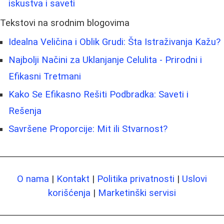
iskustva i saveti
Tekstovi na srodnim blogovima
Idealna Veličina i Oblik Grudi: Šta Istraživanja Kažu?
Najbolji Načini za Uklanjanje Celulita - Prirodni i
Efikasni Tretmani
Kako Se Efikasno Rešiti Podbradka: Saveti i
Rešenja
Savršene Proporcije: Mit ili Stvarnost?
O nama
|
Kontakt
|
Politika privatnosti
|
Uslovi
korišćenja
|
Marketinški servisi