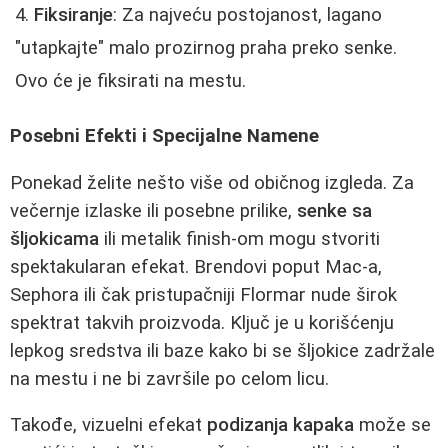
Fiksiranje
: Za najveću postojanost, lagano
"utapkajte" malo prozirnog praha preko senke.
Ovo će je fiksirati na mestu.
Posebni Efekti i Specijalne Namene
Ponekad želite nešto više od običnog izgleda. Za
večernje izlaske ili posebne prilike,
senke sa
šljokicama
ili metalik finish-om mogu stvoriti
spektakularan efekat. Brendovi poput Mac-a,
Sephora ili čak pristupačniji Flormar nude širok
spektrat takvih proizvoda. Ključ je u korišćenju
lepkog sredstva ili baze kako bi se šljokice zadržale
na mestu i ne bi završile po celom licu.
Takođe, vizuelni efekat
podizanja kapaka
može se