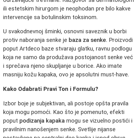
ili estetskim hirurgom je neophodan pre bilo kakve
intervencije sa botulinskim toksinom.
U svakodnevnoj šminki, osnovni saveznik u borbi
protiv naboranja senke je
baza za senke
. Proizvodi
poput Artdeco baze stvaraju glatku, ravnu podlogu
koja ne samo da produžava postojanost senke već
i sprečava njeno skupljanje u borice. Ako imate
masniju kožu kapaka, ovo je apsolutni must-have.
Kako Odabrati Pravi Ton i Formulu?
Izbor boje je subjektivan, ali postoje opšta pravila
koja mogu pomoći. Kao što je pomenuto, efekti
poput
podizanja kapaka
mogu se vizuelno postići i
pravilnim nanošenjem senke. Svetlije nijanse
postavljene na centralni deo kapka i ispod obrve