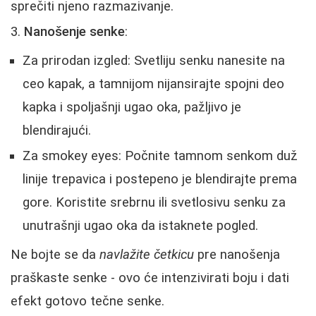
sprečiti njeno razmazivanje.
Nanošenje senke
:
Za prirodan izgled: Svetliju senku nanesite na
ceo kapak, a tamnijom nijansirajte spojni deo
kapka i spoljašnji ugao oka, pažljivo je
blendirajući.
Za smokey eyes: Počnite tamnom senkom duž
linije trepavica i postepeno je blendirajte prema
gore. Koristite srebrnu ili svetlosivu senku za
unutrašnji ugao oka da istaknete pogled.
Ne bojte se da
navlažite četkicu
pre nanošenja
praškaste senke - ovo će intenzivirati boju i dati
efekt gotovo tečne senke.