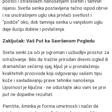
postići i strateškim nanošenjem svetlih i tamnih
nijansi. Svetla senka postavljena tačno ispod obrve
i na unutrašnjem uglu oka privlači svetlost i
"podiže" oko, dok tamnija senka u vanjskom uglu
daje iluziju dubine i povlačenja.
Zaključak: Vaš Put ka Savršenom Pogledu
Sveta senki za oči je ogroman i uzbudljiv prostor za
istraživanje. Bilo da tražite prirodan dnevni izgled ili
dramatičan večernji sjaj, ključ je u pronalaženju
kvalitetnih proizvoda koji odgovaraju vašem tipu
kože i savladavanju prave tehnike nanošenja.
Upornost je ključna - ne odustajte ako vam se prvi
put ne dopadne rezultat.
Pamtite, šminka je forma umetnosti i način da