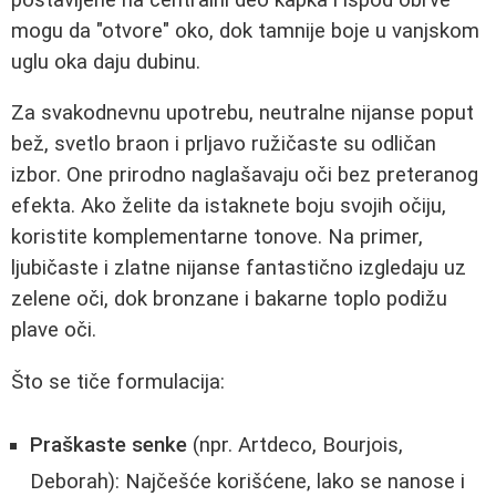
mogu da "otvore" oko, dok tamnije boje u vanjskom
uglu oka daju dubinu.
Za svakodnevnu upotrebu, neutralne nijanse poput
bež, svetlo braon i prljavo ružičaste su odličan
izbor. One prirodno naglašavaju oči bez preteranog
efekta. Ako želite da istaknete boju svojih očiju,
koristite komplementarne tonove. Na primer,
ljubičaste i zlatne nijanse fantastično izgledaju uz
zelene oči, dok bronzane i bakarne toplo podižu
plave oči.
Što se tiče formulacija:
Praškaste senke
(npr. Artdeco, Bourjois,
Deborah): Najčešće korišćene, lako se nanose i