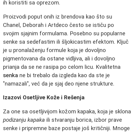
ih koristiti sa oprezom.
Proizvodi poput onih iz brendova kao što su
Chanel, Deborah i Artdeco često se ističu po
svojim sjajnim formulama. Posebno su popularne
senke sa sedefastim ili šljokicastim efektom. Ključ
je u pronalaženju formule koja je dovoljno
pigmentovana da ostane vidljiva, ali i dovoljno
prianja da se ne rasipa po celom licu. Kvalitetna
senka
ne bi trebalo da izgleda kao da ste je
"namazali", već da je sjaj deo njene strukture.
Izazovi Osetljive Kože i Rešenja
Za one sa osetljivijom kožom kapaka, koja je sklona
podizanju kapaka
ili stvaranju borica, izbor prave
senke i pripremne baze postaje još kritičniji. Mnoge