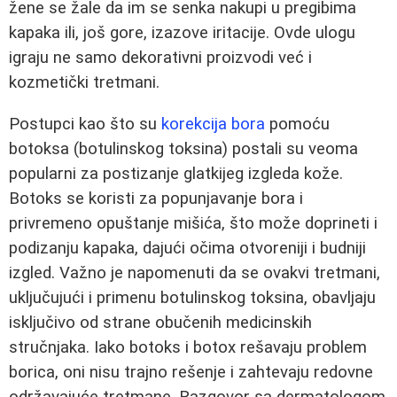
žene se žale da im se senka nakupi u pregibima
kapaka ili, još gore, izazove iritacije. Ovde ulogu
igraju ne samo dekorativni proizvodi već i
kozmetički tretmani.
Postupci kao što su
korekcija bora
pomoću
botoksa (botulinskog toksina) postali su veoma
popularni za postizanje glatkijeg izgleda kože.
Botoks se koristi za popunjavanje bora i
privremeno opuštanje mišića, što može doprineti i
podizanju kapaka, dajući očima otvoreniji i budniji
izgled. Važno je napomenuti da se ovakvi tretmani,
uključujući i primenu botulinskog toksina, obavljaju
isključivo od strane obučenih medicinskih
stručnjaka. Iako botoks i botox rešavaju problem
borica, oni nisu trajno rešenje i zahtevaju redovne
održavajuće tretmane. Razgovor sa dermatologom