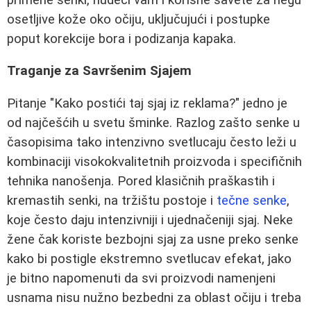
osetljive kože oko očiju, uključujući i postupke
poput korekcije bora i podizanja kapaka.
Traganje za Savršenim Sjajem
Pitanje "Kako postići taj sjaj iz reklama?" jedno je
od najčešćih u svetu šminke. Razlog zašto senke u
časopisima tako intenzivno svetlucaju često leži u
kombinaciji visokokvalitetnih proizvoda i specifičnih
tehnika nanošenja. Pored klasičnih praškastih i
kremastih senki, na tržištu postoje i
tečne senke
,
koje često daju intenzivniji i ujednačeniji sjaj. Neke
žene čak koriste bezbojni sjaj za usne preko senke
kako bi postigle ekstremno svetlucav efekat, jako
je bitno napomenuti da svi proizvodi namenjeni
usnama nisu nužno bezbedni za oblast očiju i treba