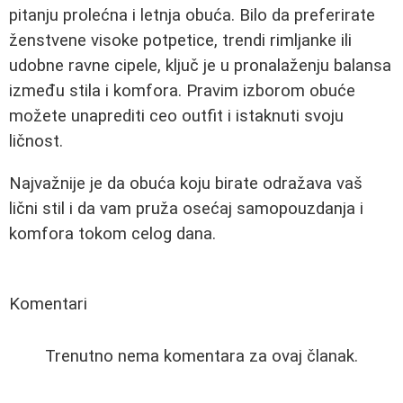
pitanju prolećna i letnja obuća. Bilo da preferirate
ženstvene visoke potpetice, trendi rimljanke ili
udobne ravne cipele, ključ je u pronalaženju balansa
između stila i komfora. Pravim izborom obuće
možete unaprediti ceo outfit i istaknuti svoju
ličnost.
Najvažnije je da obuća koju birate odražava vaš
lični stil i da vam pruža osećaj samopouzdanja i
komfora tokom celog dana.
Komentari
Trenutno nema komentara za ovaj članak.