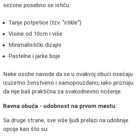
sezone posebno se ističu:
Tanje potpetice (tzv. "stikle")
Visine od 10cm i više
Minimalistički dizajni
Pastelne i jarke boje
Neke osobe navode da se u ovakvoj obući osećaju
izuzetno ženstveno i samopouzdano, iako priznaju
da nije baš praktična za svakodnevno nošenje.
Ravna obuća - udobnost na prvom mestu
Sa druge strane, sve više ljudi prelazi na udobnije
opcije kao što su: