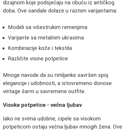
dizajnom koje podsjećaju na obuću iz antičkog
doba. Ove sandale dolaze u raznim varijantama:
Modeli sa višestrukim remenjima
Varijante sa metalnim ukrasima
Kombinacije kože i tekstila
Različite visine potpetice
Mnoge navode da su rimljanke savršen spoj
elegancije i udobnosti, a istovremeno donose
vintage šarm u savremene outfite.
Visoke potpetice - večna ljubav
Iako ne svima udobne, cipele sa visokom
potpeticom ostaju večna ljubav mnogih žena. Ove