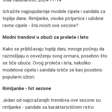
Istražite najpopularnije modele cipela i sandala za
toplije dane. Rimljanke, visoke potpetice i udobne
ravne cipele - šta nositi ove sezone?
Modni trendovi u obući za proleće i leto
Kako se približavaju topliji dani, mnoge počinju da
razmišljaju o osveženju svog ormara, posebno što
se tiče obuće. Ovog proleća i leta, nekoliko
modelova cipela i sandala ističe se kao posebno
popularni izbori.
Rimljanke - hit sezone
Jedan od najizraženijih trendova ove sezone su
rimljanke - sandale sa karakterističnim retro