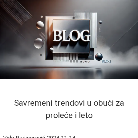
Savremeni trendovi u obući za
proleće i leto
Vida Radinarević
2024-11-14