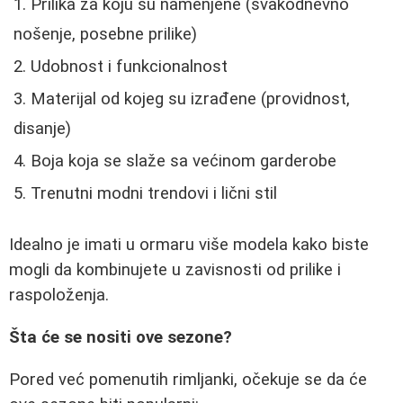
Prilika za koju su namenjene (svakodnevno
nošenje, posebne prilike)
Udobnost i funkcionalnost
Materijal od kojeg su izrađene (providnost,
disanje)
Boja koja se slaže sa većinom garderobe
Trenutni modni trendovi i lični stil
Idealno je imati u ormaru više modela kako biste
mogli da kombinujete u zavisnosti od prilike i
raspoloženja.
Šta će se nositi ove sezone?
Pored već pomenutih rimljanki, očekuje se da će