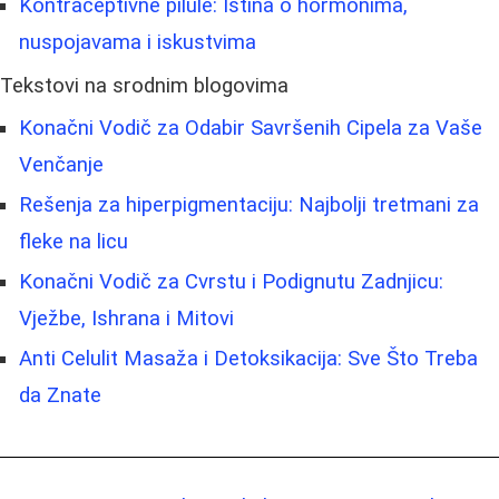
Kontraceptivne pilule: Istina o hormonima,
nuspojavama i iskustvima
Tekstovi na srodnim blogovima
Konačni Vodič za Odabir Savršenih Cipela za Vaše
Venčanje
Rešenja za hiperpigmentaciju: Najbolji tretmani za
fleke na licu
Konačni Vodič za Cvrstu i Podignutu Zadnjicu:
Vježbe, Ishrana i Mitovi
Anti Celulit Masaža i Detoksikacija: Sve Što Treba
da Znate