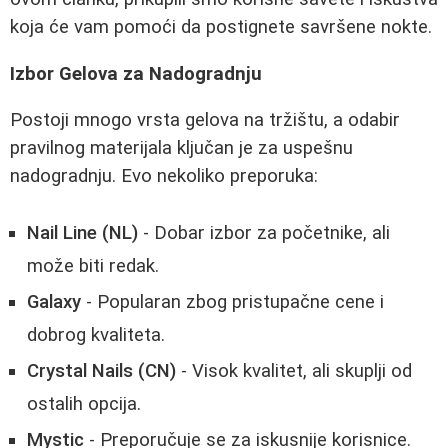
koja će vam pomoći da postignete savršene nokte.
Izbor Gelova za Nadogradnju
Postoji mnogo vrsta gelova na tržištu, a odabir
pravilnog materijala ključan je za uspešnu
nadogradnju. Evo nekoliko preporuka:
Nail Line (NL)
- Dobar izbor za početnike, ali
može biti redak.
Galaxy
- Popularan zbog pristupačne cene i
dobrog kvaliteta.
Crystal Nails (CN)
- Visok kvalitet, ali skuplji od
ostalih opcija.
Mystic
- Preporučuje se za iskusnije korisnice.