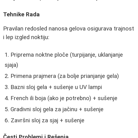
Tehnike Radа
Pravilan redosled nanosa gelova osigurava trajnost
i lep izgled noktiju:
Priprema noktne ploče (turpijanje, uklanjanje
sjaja)
Primena prajmera (za bolje prianjanje gela)
Bazni sloj gela + sušenje u UV lampi
French ili boja (ako je potrebno) + sušenje
Gradivni sloj gela za jačinu + sušenje
Završni sloj za sjaj + sušenje
Česti Problemi i Rešenja