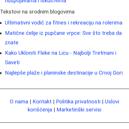
nuspojavama i iskustvima
Tekstovi na srodnim blogovima
Ultimativni vodič za fitnes i rekreaciju na rolerima
Matične ćelije iz pupčane vrpce: Sve što treba da
znate
Kako Ukloniti Fleke na Licu - Najbolji Tretmani i
Saveti
Najlepše plaže i planinske destinacije u Crnoj Gori
O nama
|
Kontakt
|
Politika privatnosti
|
Uslovi
korišćenja
|
Marketinški servisi