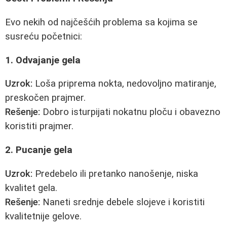
Evo nekih od najčešćih problema sa kojima se
susreću početnici:
1. Odvajanje gela
Uzrok:
Loša priprema nokta, nedovoljno matiranje,
preskočen prajmer.
Rešenje:
Dobro isturpijati nokatnu ploču i obavezno
koristiti prajmer.
2. Pucanje gela
Uzrok:
Predebelo ili pretanko nanošenje, niska
kvalitet gela.
Rešenje:
Naneti srednje debele slojeve i koristiti
kvalitetnije gelove.