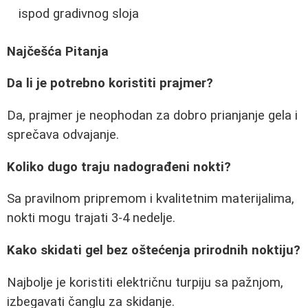
ispod gradivnog sloja
Najčešća Pitanja
Da li je potrebno koristiti prajmer?
Da, prajmer je neophodan za dobro prianjanje gela i
sprečava odvajanje.
Koliko dugo traju nadograđeni nokti?
Sa pravilnom pripremom i kvalitetnim materijalima,
nokti mogu trajati 3-4 nedelje.
Kako skidati gel bez oštećenja prirodnih noktiju?
Najbolje je koristiti električnu turpiju sa pažnjom,
izbegavati čanglu za skidanje.