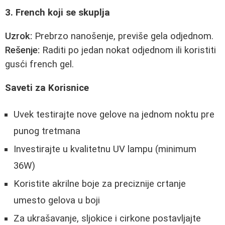
3. French koji se skuplja
Uzrok:
Prebrzo nanošenje, previše gela odjednom.
Rešenje:
Raditi po jedan nokat odjednom ili koristiti
gusći french gel.
Saveti za Korisnice
Uvek testirajte nove gelove na jednom noktu pre
punog tretmana
Investirajte u kvalitetnu UV lampu (minimum
36W)
Koristite akrilne boje za preciznije crtanje
umesto gelova u boji
Za ukrašavanje, sljokice i cirkone postavljajte