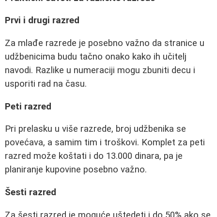
Prvi i drugi razred
Za mlađe razrede je posebno važno da stranice u
udžbenicima budu tačno onako kako ih učitelj
navodi. Razlike u numeraciji mogu zbuniti decu i
usporiti rad na času.
Peti razred
Pri prelasku u više razrede, broj udžbenika se
povećava, a samim tim i troškovi. Komplet za peti
razred može koštati i do 13.000 dinara, pa je
planiranje kupovine posebno važno.
Šesti razred
Za šesti razred je moguće uštedeti i do 50% ako se