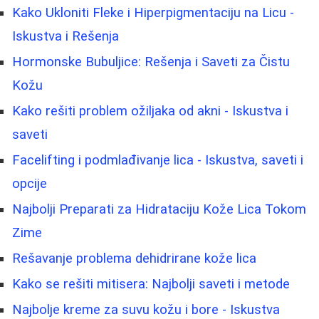
Kako Ukloniti Fleke i Hiperpigmentaciju na Licu -
Iskustva i Rešenja
Hormonske Bubuljice: Rešenja i Saveti za Čistu
Kožu
Kako rešiti problem ožiljaka od akni - Iskustva i
saveti
Facelifting i podmlađivanje lica - Iskustva, saveti i
opcije
Najbolji Preparati za Hidrataciju Kože Lica Tokom
Zime
Rešavanje problema dehidrirane kože lica
Kako se rešiti mitisera: Najbolji saveti i metode
Najbolje kreme za suvu kožu i bore - Iskustva