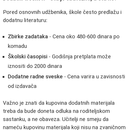
Pored osnovnih udžbenika, škole često predlažu i
dodatnu literaturu:
Zbirke zadataka
- Cena oko 480-600 dinara po
komadu
Školski časopisi
- Godišnja pretplata može
iznositi do 2000 dinara
Dodatne radne sveske
- Cena varira u zavisnosti
od izdavača
Važno je znati da kupovina dodatnih materijala
treba da bude doneta odluka na roditeljskom
sastanku, a ne obaveza. Učitelji ne smeju da
nameću kupovinu materijala koji nisu na zvaničnom