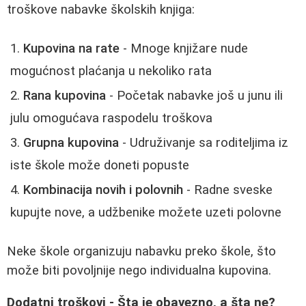
troškove nabavke školskih knjiga:
Kupovina na rate
- Mnoge knjižare nude
mogućnost plaćanja u nekoliko rata
Rana kupovina
- Početak nabavke još u junu ili
julu omogućava raspodelu troškova
Grupna kupovina
- Udruživanje sa roditeljima iz
iste škole može doneti popuste
Kombinacija novih i polovnih
- Radne sveske
kupujte nove, a udžbenike možete uzeti polovne
Neke škole organizuju nabavku preko škole, što
može biti povoljnije nego individualna kupovina.
Dodatni troškovi - Šta je obavezno, a šta ne?