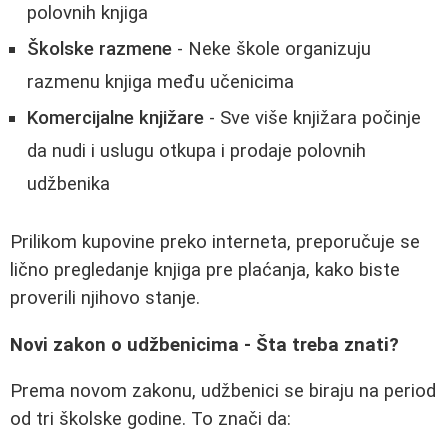
polovnih knjiga
Školske razmene
- Neke škole organizuju
razmenu knjiga među učenicima
Komercijalne knjižare
- Sve više knjižara počinje
da nudi i uslugu otkupa i prodaje polovnih
udžbenika
Prilikom kupovine preko interneta, preporučuje se
lično pregledanje knjiga pre plaćanja, kako biste
proverili njihovo stanje.
Novi zakon o udžbenicima - Šta treba znati?
Prema novom zakonu, udžbenici se biraju na period
od tri školske godine. To znači da: