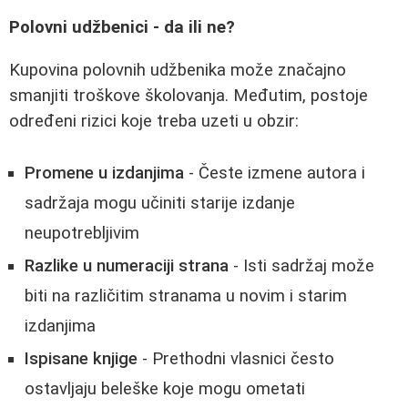
Polovni udžbenici - da ili ne?
Kupovina polovnih udžbenika može značajno
smanjiti troškove školovanja. Međutim, postoje
određeni rizici koje treba uzeti u obzir:
Promene u izdanjima
- Česte izmene autora i
sadržaja mogu učiniti starije izdanje
neupotrebljivim
Razlike u numeraciji strana
- Isti sadržaj može
biti na različitim stranama u novim i starim
izdanjima
Ispisane knjige
- Prethodni vlasnici često
ostavljaju beleške koje mogu ometati