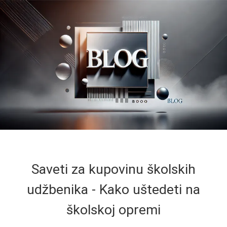
Saveti za kupovinu školskih
udžbenika - Kako uštedeti na
školskoj opremi