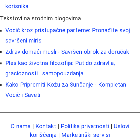
korisnika
Tekstovi na srodnim blogovima
Vodič kroz pristupačne parfeme: Pronađite svoj
savršeni miris
Zdrav domaći musli - Savršen obrok za doručak
Ples kao životna filozofija: Put do zdravlja,
gracioznosti i samopouzdanja
Kako Pripremiti Kožu za Sunčanje - Kompletan
Vodič i Saveti
O nama
|
Kontakt
|
Politika privatnosti
|
Uslovi
korišćenja
|
Marketinški servisi