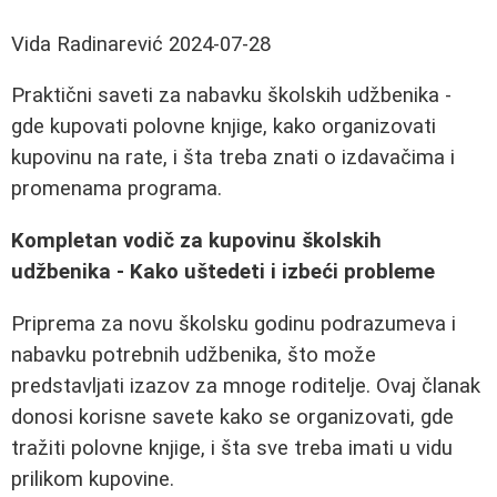
Vida Radinarević
2024-07-28
Praktični saveti za nabavku školskih udžbenika -
gde kupovati polovne knjige, kako organizovati
kupovinu na rate, i šta treba znati o izdavačima i
promenama programa.
Kompletan vodič za kupovinu školskih
udžbenika - Kako uštedeti i izbeći probleme
Priprema za novu školsku godinu podrazumeva i
nabavku potrebnih udžbenika, što može
predstavljati izazov za mnoge roditelje. Ovaj članak
donosi korisne savete kako se organizovati, gde
tražiti polovne knjige, i šta sve treba imati u vidu
prilikom kupovine.