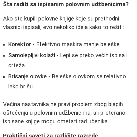
Šta raditi sa ispisanim polovnim udžbenicima?
Ako ste kupili polovne knjige koje su prethodni
vlasnici ispisali, evo nekoliko ideja kako to rešiti:
Korektor
- Efektivno maskira manje beleške
Samolepljivi kolaži
- Lepi se preko većih ispisa i
crteža
Brisanje olovke
- Beleške olovkom se relativno
lako brišu
Većina nastavnika ne pravi problem zbog blagih
oštećenja u polovnim udžbenicima, ali preterano
ispisane knjige mogu ometati rad učenika.
Praktični saveti za različite razrede