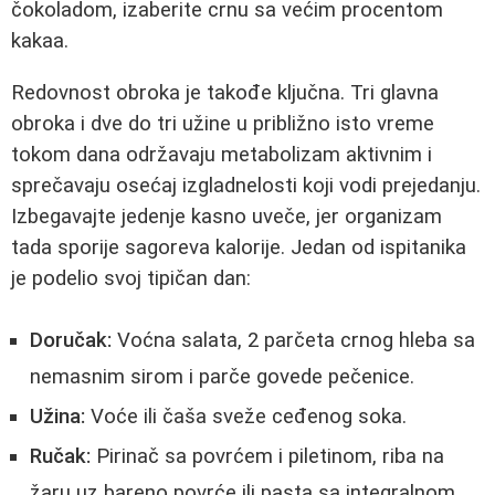
čokoladom, izaberite crnu sa većim procentom
kakaa.
Redovnost obroka je takođe ključna. Tri glavna
obroka i dve do tri užine u približno isto vreme
tokom dana održavaju metabolizam aktivnim i
sprečavaju osećaj izgladnelosti koji vodi prejedanju.
Izbegavajte jedenje kasno uveče, jer organizam
tada sporije sagoreva kalorije. Jedan od ispitanika
je podelio svoj tipičan dan:
Doručak:
Voćna salata, 2 parčeta crnog hleba sa
nemasnim sirom i parče govede pečenice.
Užina:
Voće ili čaša sveže ceđenog soka.
Ručak:
Pirinač sa povrćem i piletinom, riba na
žaru uz bareno povrće ili pasta sa integralnom