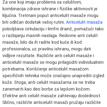
Za one koji imaju problema sa celulitom,
kombinacija zdrave ishrane i fizičke aktivnosti je
ključna. Tretmani poput anticelulit masaže mogu
biti odličan dodatak vašoj rutini.
Anticelulit masaža
poboljšava cirkulaciju i limfni drainž, pomažući tako
u razbijanju masnih naslaga. Redovne anti celulit
masaže, bilo da ih radite kod kuće ili kod
profesionalca, uz pravilnu ishranu, mogu dati
vidljive rezultate. Različite anti celulit masaže i
anticelulit masaže se mogu prilagoditi individualnim
potrebama. Korišćenje anticelulit masažom
specifičnih tehnika može značajno unaprediti izgled
kože. Stoga, anti celulit masažama se ne treba
zanemariti kao deo borbe za lepšom kožom.
Efektne anti celulit masaže zahtevaju doslednost.
Slično, različite anticelulit masaži pružaju različite