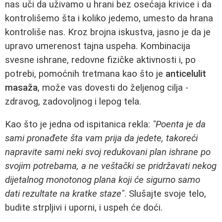
nas uči da uživamo u hrani bez osećaja krivice i da
kontrolišemo šta i koliko jedemo, umesto da hrana
kontroliše nas. Kroz brojna iskustva, jasno je da je
upravo umerenost tajna uspeha. Kombinacija
svesne ishrane, redovne fizičke aktivnosti i, po
potrebi, pomoćnih tretmana kao što je
anticelulit
masaža
, može vas dovesti do željenog cilja -
zdravog, zadovoljnog i lepog tela.
Kao što je jedna od ispitanica rekla:
"Poenta je da
sami pronađete šta vam prija da jedete, takoreći
napravite sami neki svoj redukovani plan ishrane po
svojim potrebama, a ne veštački se pridržavati nekog
dijetalnog monotonog plana koji će sigurno samo
dati rezultate na kratke staze"
. Slušajte svoje telo,
budite strpljivi i uporni, i uspeh će doći.