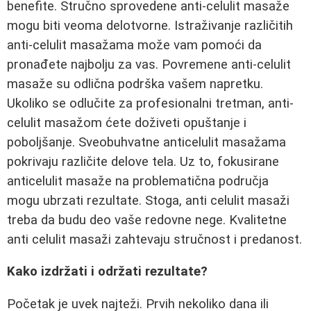
benefite. Stručno sprovedene anti-celulit masaže
mogu biti veoma delotvorne. Istraživanje različitih
anti-celulit masažama može vam pomoći da
pronađete najbolju za vas. Povremene anti-celulit
masaže su odlična podrška vašem napretku.
Ukoliko se odlučite za profesionalni tretman, anti-
celulit masažom ćete doživeti opuštanje i
poboljšanje. Sveobuhvatne anticelulit masažama
pokrivaju različite delove tela. Uz to, fokusirane
anticelulit masaže na problematična područja
mogu ubrzati rezultate. Stoga, anti celulit masaži
treba da budu deo vaše redovne nege. Kvalitetne
anti celulit masaži zahtevaju stručnost i predanost.
Kako izdržati i održati rezultate?
Početak je uvek najteži. Prvih nekoliko dana ili