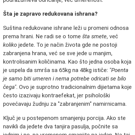
Šta je zapravo redukovana ishrana?
Suština redukovane ishrane leži u promeni odnosa
prema hrani. Ne radi se o tome
šta smete
, već
koliko
jedete. To je način života gde ne postoji
zabranjena hrana, već se sve jede u manjim,
kontrolisanim količinama. Kao što jedna osoba koja
je uspela da smrša sa 65kg na 48kg ističe:
"Poenta
je samo biti umeren i nema potrebe odricati se bilo
čega"
. Ovo je suprotno tradicionalnim dijietama koje
često izazivaju kontraefekat, jer psihološki
povećavaju žudnju za "zabranjenim" namirnicama.
Ključ je u postepenom smanjenju porcija. Ako ste
navikli da jedete dva tanjira pasulja, počnite sa
jednim i po, pa vremenom smanjite na jedan. Na taj