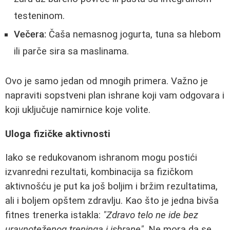
testeninom.
Večera:
Čaša nemasnog jogurta, tuna sa hlebom
ili parče sira sa maslinama.
Ovo je samo jedan od mnogih primera. Važno je
napraviti sopstveni plan ishrane koji vam odgovara i
koji uključuje namirnice koje volite.
Uloga fizičke aktivnosti
Iako se redukovanom ishranom mogu postići
izvanredni rezultati, kombinacija sa fizičkom
aktivnošću je put ka još boljim i bržim rezultatima,
ali i boljem opštem zdravlju. Kao što je jedna bivša
fitnes trenerka istakla:
"Zdravo telo ne ide bez
uravnoteženog treninga i ishrane"
. Ne mora da se