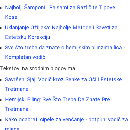
Najbolji Šamponi i Balsami za Različite Tipove
Kose
Uklanjanje Ožiljaka: Najbolje Metode i Saveti za
Estetsku Korekciju
Sve što treba da znate o hemijskim pilinzima lica -
Kompletan vodič
Tekstovi na srodnim blogovima
Savršeni Sjaj: Vodič kroz Senke za Oči i Estetske
Tretmane
Hemijski Piling: Sve Što Treba Da Znate Pre
Tretmana
Kako odabrati cipele za venčanje - potpuni vodič za
mlade