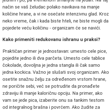
način se vaš želudac polako navikava na manje
količine hrane, a vi ne osećate intenzivnu glad. Kroz
neko vreme, čak i kada biste hteli, ne biste mogli da
pojedete veću količinu - organizam će se navići.
Kako primeniti redukovanu ishranu u praksi?
Praktičan primer je jednostavan: umesto cele pice,
pojedite jedno ili dva parčeta. Umesto cele tablice
čokolade, dovoljna je jedna stangla ili čak samo
jedna kockica. Važno je slušati svoj organizam. Ako
osetite snažnu želju za određenom vrstom hrane,
ne poričite sebi, već se potrudite da pronađete
zdraviju ili manje kaloričnu opciju. Na primer, ako
vam se jede pica, izaberite onu sa tankim testom
od integralnog brašna i povrćem. Ako žudite za