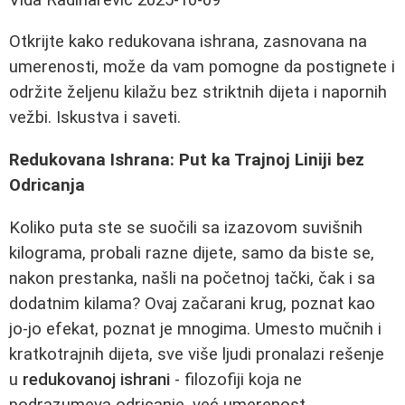
Otkrijte kako redukovana ishrana, zasnovana na
umerenosti, može da vam pomogne da postignete i
održite željenu kilažu bez striktnih dijeta i napornih
vežbi. Iskustva i saveti.
Redukovana Ishrana: Put ka Trajnoj Liniji bez
Odricanja
Koliko puta ste se suočili sa izazovom suvišnih
kilograma, probali razne dijete, samo da biste se,
nakon prestanka, našli na početnoj tački, čak i sa
dodatnim kilama? Ovaj začarani krug, poznat kao
jo-jo efekat, poznat je mnogima. Umesto mučnih i
kratkotrajnih dijeta, sve više ljudi pronalazi rešenje
u
redukovanoj ishrani
- filozofiji koja ne
podrazumeva odricanje, već umerenost.