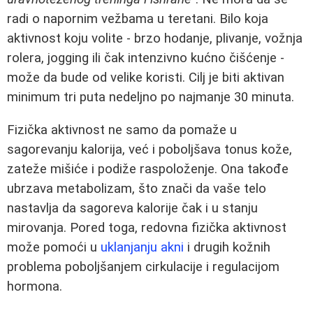
radi o napornim vežbama u teretani. Bilo koja
aktivnost koju volite - brzo hodanje, plivanje, vožnja
rolera, jogging ili čak intenzivno kućno čišćenje -
može da bude od velike koristi. Cilj je biti aktivan
minimum tri puta nedeljno po najmanje 30 minuta.
Fizička aktivnost ne samo da pomaže u
sagorevanju kalorija, već i poboljšava tonus kože,
zateže mišiće i podiže raspoloženje. Ona takođe
ubrzava metabolizam, što znači da vaše telo
nastavlja da sagoreva kalorije čak i u stanju
mirovanja. Pored toga, redovna fizička aktivnost
može pomoći u
uklanjanju akni
i drugih kožnih
problema poboljšanjem cirkulacije i regulacijom
hormona.