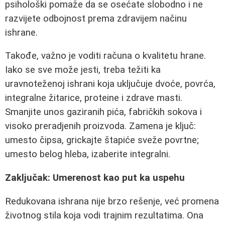
psihološki pomaže da se osećate slobodno i ne
razvijete odbojnost prema zdravijem načinu
ishrane.
Takođe, važno je voditi računa o kvalitetu hrane.
Iako se sve može jesti, treba težiti ka
uravnoteženoj ishrani koja uključuje dvoće, povrća,
integralne žitarice, proteine i zdrave masti.
Smanjite unos gaziranih pića, fabričkih sokova i
visoko preradjenih proizvoda. Zamena je ključ:
umesto čipsa, grickajte štapiće sveže povrtne;
umesto belog hleba, izaberite integralni.
Zaključak: Umerenost kao put ka uspehu
Redukovana ishrana nije brzo rešenje, već promena
životnog stila koja vodi trajnim rezultatima. Ona