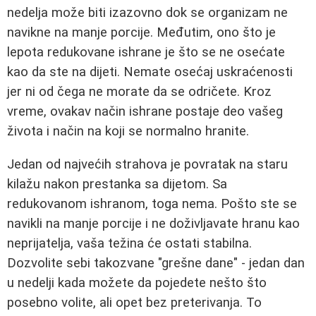
nedelja može biti izazovno dok se organizam ne
navikne na manje porcije. Međutim, ono što je
lepota redukovane ishrane je što se ne osećate
kao da ste na dijeti. Nemate osećaj uskraćenosti
jer ni od čega ne morate da se odričete. Kroz
vreme, ovakav način ishrane postaje deo vašeg
života i način na koji se normalno hranite.
Jedan od najvećih strahova je povratak na staru
kilažu nakon prestanka sa dijetom. Sa
redukovanom ishranom, toga nema. Pošto ste se
navikli na manje porcije i ne doživljavate hranu kao
neprijatelja, vaša težina će ostati stabilna.
Dozvolite sebi takozvane "grešne dane" - jedan dan
u nedelji kada možete da pojedete nešto što
posebno volite, ali opet bez preterivanja. To