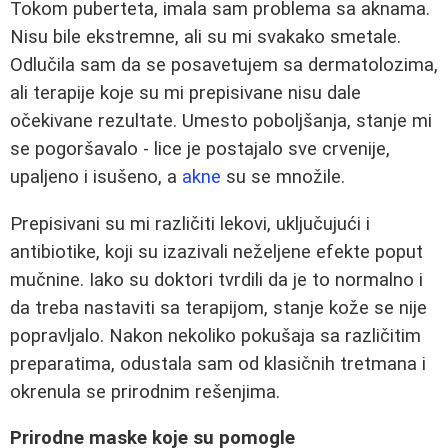
Tokom puberteta, imala sam problema sa aknama.
Nisu bile ekstremne, ali su mi svakako smetale.
Odlučila sam da se posavetujem sa dermatolozima,
ali terapije koje su mi prepisivane nisu dale
očekivane rezultate. Umesto poboljšanja, stanje mi
se pogoršavalo - lice je postajalo sve crvenije,
upaljeno i isušeno, a
akne
su se množile.
Prepisivani su mi različiti lekovi, uključujući i
antibiotike, koji su izazivali neželjene efekte poput
mučnine. Iako su doktori tvrdili da je to normalno i
da treba nastaviti sa terapijom, stanje kože se nije
popravljalo. Nakon nekoliko pokušaja sa različitim
preparatima, odustala sam od klasičnih tretmana i
okrenula se prirodnim rešenjima.
Prirodne maske koje su pomogle