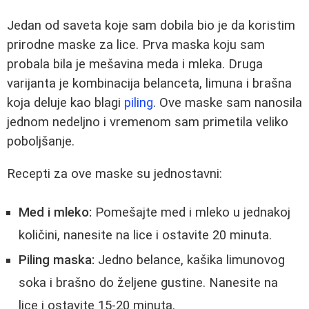
Jedan od saveta koje sam dobila bio je da koristim
prirodne maske za lice. Prva maska koju sam
probala bila je mešavina meda i mleka. Druga
varijanta je kombinacija belanceta, limuna i brašna
koja deluje kao blagi
piling
. Ove maske sam nanosila
jednom nedeljno i vremenom sam primetila veliko
poboljšanje.
Recepti za ove maske su jednostavni:
Med i mleko:
Pomešajte med i mleko u jednakoj
količini, nanesite na lice i ostavite 20 minuta.
Piling maska:
Jedno belance, kašika limunovog
soka i brašno do željene gustine. Nanesite na
lice i ostavite 15-20 minuta.