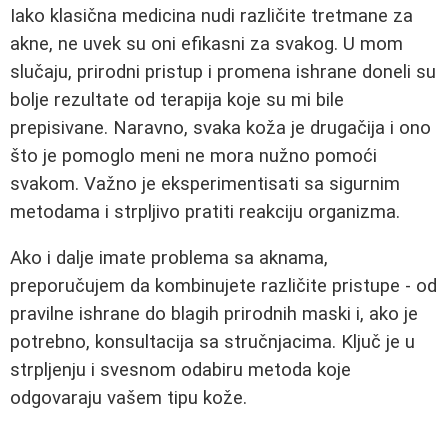
Iako klasična medicina nudi različite tretmane za
akne, ne uvek su oni efikasni za svakog. U mom
slučaju, prirodni pristup i promena ishrane doneli su
bolje rezultate od terapija koje su mi bile
prepisivane. Naravno, svaka koža je drugačija i ono
što je pomoglo meni ne mora nužno pomoći
svakom. Važno je eksperimentisati sa sigurnim
metodama i strpljivo pratiti reakciju organizma.
Ako i dalje imate problema sa aknama,
preporučujem da kombinujete različite pristupe - od
pravilne ishrane do blagih prirodnih maski i, ako je
potrebno, konsultacija sa stručnjacima. Ključ je u
strpljenju i svesnom odabiru metoda koje
odgovaraju vašem tipu kože.