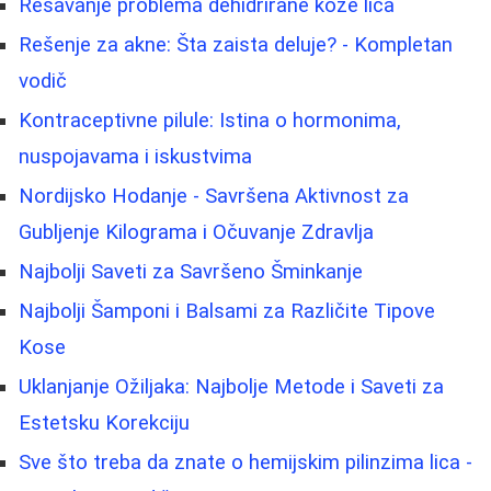
Rešavanje problema dehidrirane kože lica
Rešenje za akne: Šta zaista deluje? - Kompletan
vodič
Kontraceptivne pilule: Istina o hormonima,
nuspojavama i iskustvima
Nordijsko Hodanje - Savršena Aktivnost za
Gubljenje Kilograma i Očuvanje Zdravlja
Najbolji Saveti za Savršeno Šminkanje
Najbolji Šamponi i Balsami za Različite Tipove
Kose
Uklanjanje Ožiljaka: Najbolje Metode i Saveti za
Estetsku Korekciju
Sve što treba da znate o hemijskim pilinzima lica -