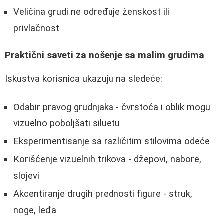
Veličina grudi ne određuje ženskost ili
privlačnost
Praktični saveti za nošenje sa malim grudima
Iskustva korisnica ukazuju na sledeće:
Odabir pravog grudnjaka - čvrstoća i oblik mogu
vizuelno poboljšati siluetu
Eksperimentisanje sa različitim stilovima odeće
Korišćenje vizuelnih trikova - džepovi, nabore,
slojevi
Akcentiranje drugih prednosti figure - struk,
noge, leđa