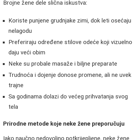
Brojne žene dele slična iskustva:
Koriste punjene grudnjake zimi, dok leti osećaju
nelagodu
Preferiraju određene stilove odeće koji vizuelno
daju veći obim
Neke su probale masaže i biljne preparate
Trudnoća i dojenje donose promene, ali ne uvek
trajne
Sa godinama dolazi do većeg prihvatanja svog
tela
Prirodne metode koje neke žene preporučuju
Iako naučno nedovoljno potkrijepljene, neke žene