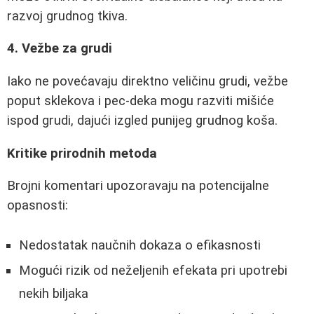
razvoj grudnog tkiva.
4. Vežbe za grudi
Iako ne povećavaju direktno veličinu grudi, vežbe
poput sklekova i pec-deka mogu razviti mišiće
ispod grudi, dajući izgled punijeg grudnog koša.
Kritike prirodnih metoda
Brojni komentari upozoravaju na potencijalne
opasnosti:
Nedostatak naučnih dokaza o efikasnosti
Mogući rizik od neželjenih efekata pri upotrebi
nekih biljaka