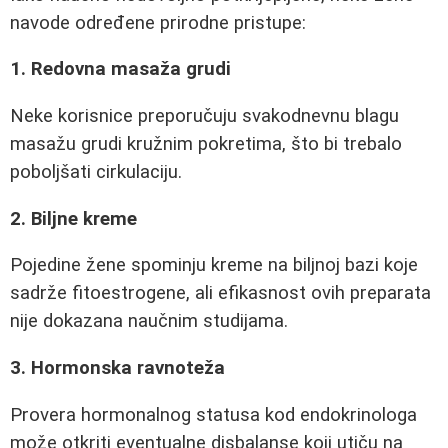
navode određene prirodne pristupe:
1. Redovna masaža grudi
Neke korisnice preporučuju svakodnevnu blagu
masažu grudi kružnim pokretima, što bi trebalo
poboljšati cirkulaciju.
2. Biljne kreme
Pojedine žene spominju kreme na biljnoj bazi koje
sadrže fitoestrogene, ali efikasnost ovih preparata
nije dokazana naučnim studijama.
3. Hormonska ravnoteža
Provera hormonalnog statusa kod endokrinologa
može otkriti eventualne disbalanse koji utiču na