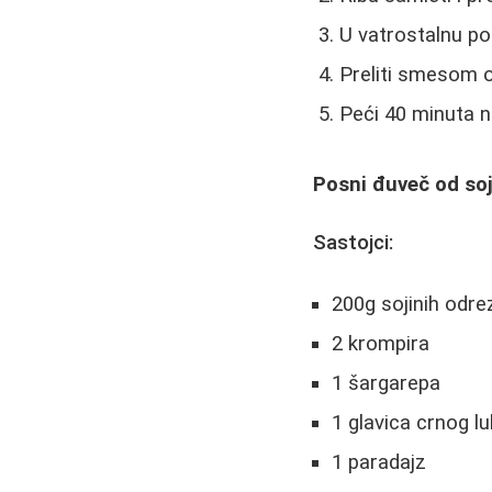
U vatrostalnu pos
Preliti smesom 
Peći 40 minuta 
Posni đuveč od so
Sastojci:
200g sojinih odre
2 krompira
1 šargarepa
1 glavica crnog l
1 paradajz