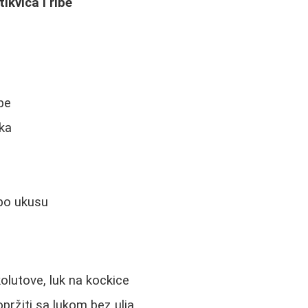
kvica i ribe
ibe
uka
 po ukusu
kolutove, luk na kockice
opržiti sa lukom bez ulja