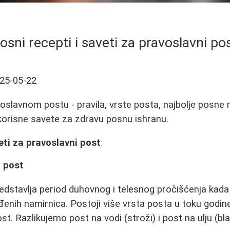
osni recepti i saveti za pravoslavni po
25-05-22
oslavnom postu - pravila, vrste posta, najbolje posne r
i korisne savete za zdravu posnu ishranu.
eti za pravoslavni post
i post
edstavlja period duhovnog i telesnog pročišćenja kada 
enih namirnica. Postoji više vrsta posta u toku godine,
st. Razlikujemo post na vodi (stroži) i post na ulju (bla