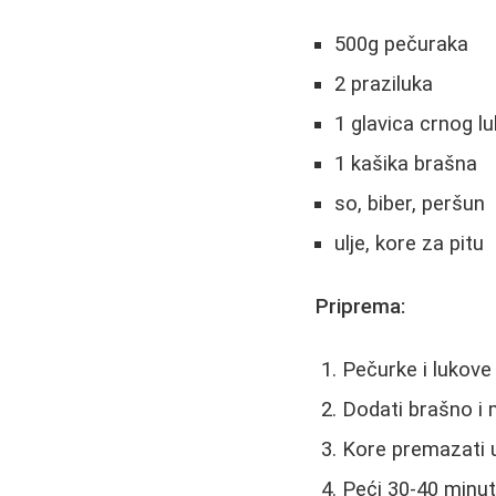
500g pečuraka
2 praziluka
1 glavica crnog l
1 kašika brašna
so, biber, peršun
ulje, kore za pitu
Priprema:
Pečurke i lukove 
Dodati brašno i
Kore premazati u
Peći 30-40 minu