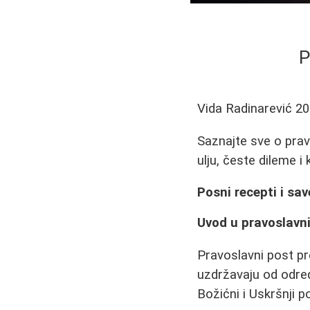
P
Vida Radinarević
20
Saznajte sve o prav
ulju, česte dileme 
Posni recepti i sav
Uvod u pravoslavn
Pravoslavni post pr
uzdržavaju od određ
Božićni i Uskršnji po