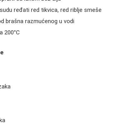
udu ređati red tikvica, red riblje smeše
od brašna razmućenog u vodi
na 200°C
je
zaka
uka