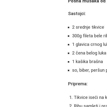
Posna musaka od ti
Sastojci:
2 srednje tikvice
300g fileta bele r
1 glavica crnog l
2 čena belog luka
1 kašika brašna
so, biber, peršun
Priprema:
Tikvice iseći na 
Ribu samleti i pr