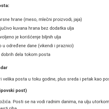
osta:
sne hrane (meso, mlečni proizvodi, jaja)
ključivo kuvana hrana bez dodatka ulja
oljeno je korišćenje biljnih ulja
 u određene dane (vikendi i praznici)
i dobrih dela tokom posta
ndar
ri velika posta u toku godine, plus sreda i petak kao pos
lipovski post)
ožića. Posti se na vodi radnim danima, na ulju utorkom
sti riba.