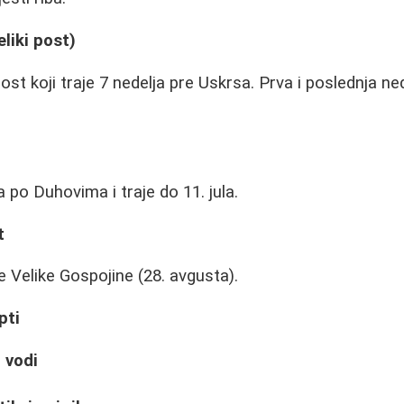
eliki post)
post koji traje 7 nedelja pre Uskrsa. Prva i poslednja n
 po Duhovima i traje do 11. jula.
t
e Velike Gospojine (28. avgusta).
pti
 vodi