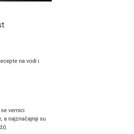
st
ecepte na vodi i
se vernici
 a najznačajniji su
ži).