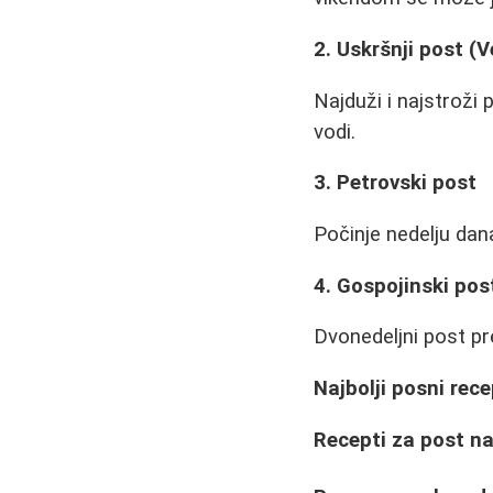
2. Uskršnji post (V
Najduži i najstroži 
vodi.
3. Petrovski post
Počinje nedelju dana
4. Gospojinski pos
Dvonedeljni post pr
Najbolji posni rece
Recepti za post na