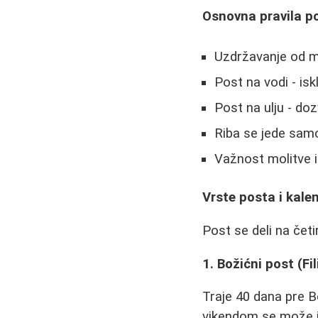
Osnovna pravila p
Uzdržavanje od mr
Post na vodi - is
Post na ulju - dozv
Riba se jede samo
Važnost molitve 
Vrste posta i kale
Post se deli na četi
1. Božićni post (Fi
Traje 40 dana pre B
vikendom se može je