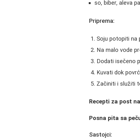
so, biber, aleva p
Priprema:
Soju potopiti na p
Na malo vode pro
Dodati isečeno p
Kuvati dok povr
Začiniti i služiti 
Recepti za post na
Posna pita sa peč
Sastojci: