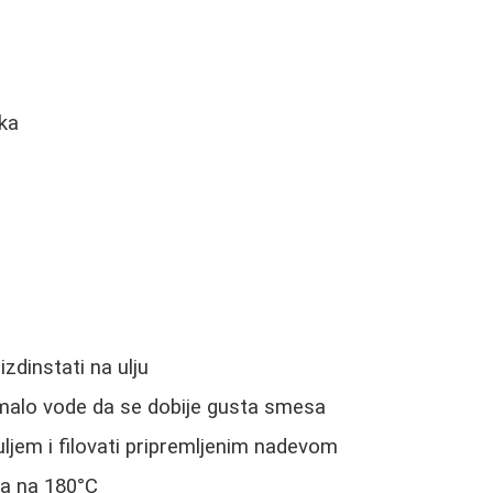
uka
izdinstati na ulju
 malo vode da se dobije gusta smesa
ljem i filovati pripremljenim nadevom
ta na 180°C