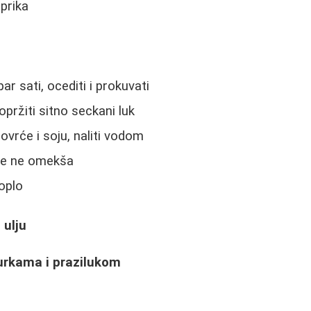
aprika
ar sati, ocediti i prokuvati
pržiti sitno seckani luk
ovrće i soju, naliti vodom
će ne omekša
toplo
 ulju
urkama i prazilukom