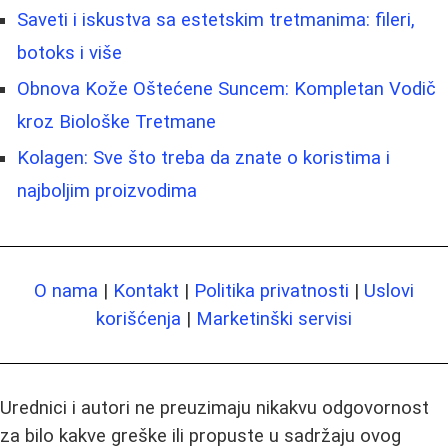
Saveti i iskustva sa estetskim tretmanima: fileri,
botoks i više
Obnova Kože Oštećene Suncem: Kompletan Vodič
kroz Biološke Tretmane
Kolagen: Sve što treba da znate o koristima i
najboljim proizvodima
O nama
|
Kontakt
|
Politika privatnosti
|
Uslovi
korišćenja
|
Marketinški servisi
Urednici i autori ne preuzimaju nikakvu odgovornost
za bilo kakve greške ili propuste u sadržaju ovog