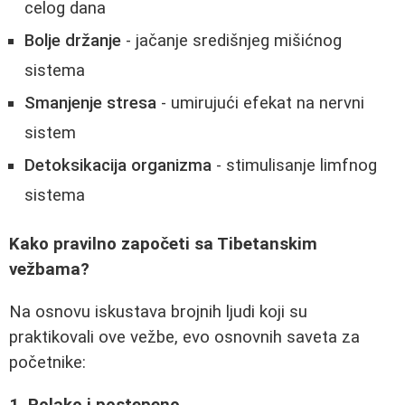
celog dana
Bolje držanje
- jačanje središnjeg mišićnog
sistema
Smanjenje stresa
- umirujući efekat na nervni
sistem
Detoksikacija organizma
- stimulisanje limfnog
sistema
Kako pravilno započeti sa Tibetanskim
vežbama?
Na osnovu iskustava brojnih ljudi koji su
praktikovali ove vežbe, evo osnovnih saveta za
početnike:
1. Polako i postepeno