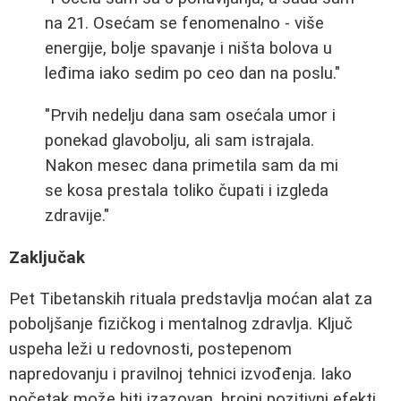
na 21. Osećam se fenomenalno - više
energije, bolje spavanje i ništa bolova u
leđima iako sedim po ceo dan na poslu."
"Prvih nedelju dana sam osećala umor i
ponekad glavobolju, ali sam istrajala.
Nakon mesec dana primetila sam da mi
se kosa prestala toliko čupati i izgleda
zdravije."
Zaključak
Pet Tibetanskih rituala predstavlja moćan alat za
poboljšanje fizičkog i mentalnog zdravlja. Ključ
uspeha leži u redovnosti, postepenom
napredovanju i pravilnoj tehnici izvođenja. Iako
početak može biti izazovan, brojni pozitivni efekti