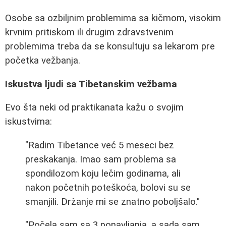
Osobe sa ozbiljnim problemima sa kičmom, visokim
krvnim pritiskom ili drugim zdravstvenim
problemima treba da se konsultuju sa lekarom pre
početka vežbanja.
Iskustva ljudi sa Tibetanskim vežbama
Evo šta neki od praktikanata kažu o svojim
iskustvima:
"Radim Tibetance već 5 meseci bez
preskakanja. Imao sam problema sa
spondilozom koju lečim godinama, ali
nakon početnih poteškoća, bolovi su se
smanjili. Držanje mi se znatno poboljšalo."
"Počela sam sa 3 ponavljanja, a sada sam