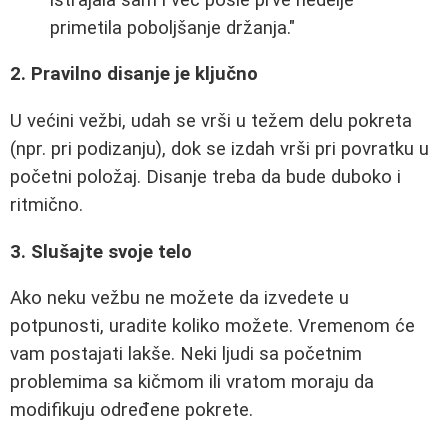
primetila poboljšanje držanja."
2. Pravilno disanje je ključno
U većini vežbi, udah se vrši u težem delu pokreta
(npr. pri podizanju), dok se izdah vrši pri povratku u
početni položaj. Disanje treba da bude duboko i
ritmično.
3. Slušajte svoje telo
Ako neku vežbu ne možete da izvedete u
potpunosti, uradite koliko možete. Vremenom će
vam postajati lakše. Neki ljudi sa početnim
problemima sa kičmom ili vratom moraju da
modifikuju određene pokrete.