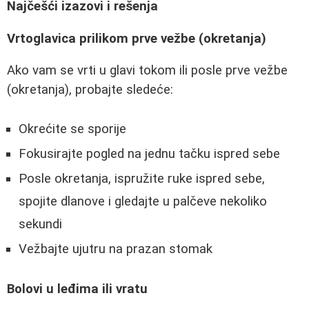
Najčešći izazovi i rešenja
Vrtoglavica prilikom prve vežbe (okretanja)
Ako vam se vrti u glavi tokom ili posle prve vežbe
(okretanja), probajte sledeće:
Okrećite se sporije
Fokusirajte pogled na jednu tačku ispred sebe
Posle okretanja, ispružite ruke ispred sebe,
spojite dlanove i gledajte u palčeve nekoliko
sekundi
Vežbajte ujutru na prazan stomak
Bolovi u leđima ili vratu