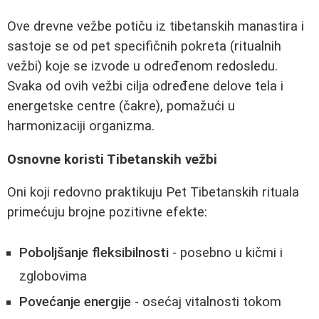
Ove drevne vežbe potiču iz tibetanskih manastira i
sastoje se od pet specifičnih pokreta (ritualnih
vežbi) koje se izvode u određenom redosledu.
Svaka od ovih vežbi cilja određene delove tela i
energetske centre (čakre), pomažući u
harmonizaciji organizma.
Osnovne koristi Tibetanskih vežbi
Oni koji redovno praktikuju Pet Tibetanskih rituala
primećuju brojne pozitivne efekte:
Poboljšanje fleksibilnosti
- posebno u kičmi i
zglobovima
Povećanje energije
- osećaj vitalnosti tokom