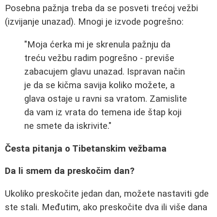
Posebna pažnja treba da se posveti trećoj vežbi
(izvijanje unazad). Mnogi je izvode pogrešno:
"Moja ćerka mi je skrenula pažnju da
treću vežbu radim pogrešno - previše
zabacujem glavu unazad. Ispravan način
je da se kičma savija koliko možete, a
glava ostaje u ravni sa vratom. Zamislite
da vam iz vrata do temena ide štap koji
ne smete da iskrivite."
Česta pitanja o Tibetanskim vežbama
Da li smem da preskočim dan?
Ukoliko preskočite jedan dan, možete nastaviti gde
ste stali. Međutim, ako preskočite dva ili više dana