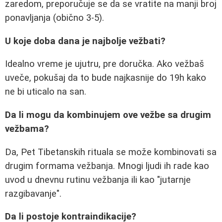
zaredom, preporučuje se da se vratite na manji broj
ponavljanja (obično 3-5).
U koje doba dana je najbolje vežbati?
Idealno vreme je ujutru, pre doručka. Ako vežbaš
uveče, pokušaj da to bude najkasnije do 19h kako
ne bi uticalo na san.
Da li mogu da kombinujem ove vežbe sa drugim
vežbama?
Da, Pet Tibetanskih rituala se može kombinovati sa
drugim formama vežbanja. Mnogi ljudi ih rade kao
uvod u dnevnu rutinu vežbanja ili kao "jutarnje
razgibavanje".
Da li postoje kontraindikacije?