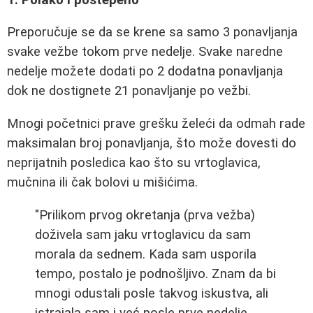
Preporučuje se da se krene sa samo 3 ponavljanja
svake vežbe tokom prve nedelje. Svake naredne
nedelje možete dodati po 2 dodatna ponavljanja
dok ne dostignete 21 ponavljanje po vežbi.
Mnogi početnici prave grešku želeći da odmah rade
maksimalan broj ponavljanja, što može dovesti do
neprijatnih posledica kao što su vrtoglavica,
mučnina ili čak bolovi u mišićima.
"Prilikom prvog okretanja (prva vežba)
doživela sam jaku vrtoglavicu da sam
morala da sednem. Kada sam usporila
tempo, postalo je podnošljivo. Znam da bi
mnogi odustali posle takvog iskustva, ali
istrajala sam i već posle prve nedelje