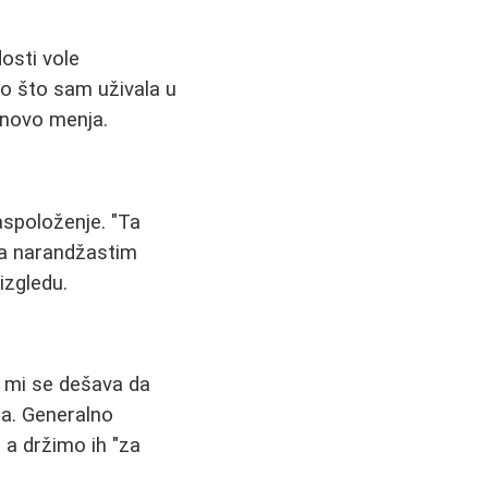
osti vole
to što sam uživala u
onovo menja.
aspoloženje. "Ta
ma narandžastim
izgledu.
 mi se dešava da
a. Generalno
 a držimo ih "za