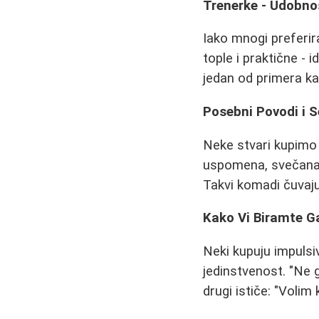
Trenerke - Udobno
Iako mnogi preferir
tople i praktične - 
jedan od primera kak
Posebni Povodi i 
Neke stvari kupimo 
uspomena, svečana c
Takvi komadi čuvaju
Kako Vi Biramte G
Neki kupuju impulsi
jedinstvenost. "Ne 
drugi ističe: "Volim