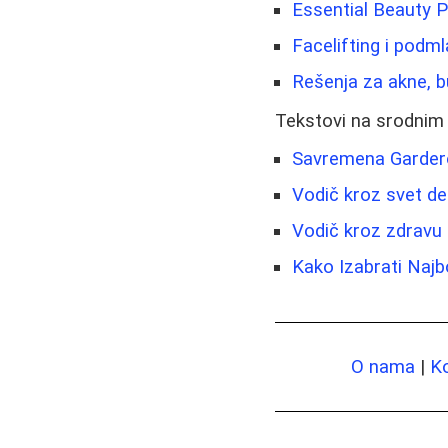
Essential Beauty P
Facelifting i podmla
Rešenja za akne, bub
Tekstovi na srodnim
Savremena Garder
Vodič kroz svet de
Vodič kroz zdravu 
Kako Izabrati Najb
O nama
|
K