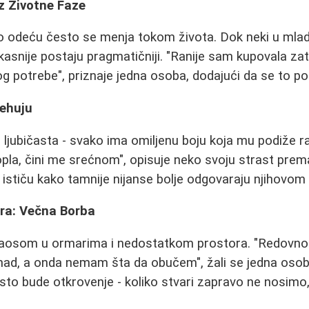
z Životne Faze
o odeću često se menja tokom života. Dok neki u mlad
kasnije postaju pragmatičniji. "Ranije sam kupovala za
g potrebe", priznaje jedna osoba, dodajući da se to p
ehuju
 ljubičasta - svako ima omiljenu boju koja mu podiže r
opla, čini me srećnom", opisuje neko svoju strast pre
 ističu kako tamnije nijanse bolje odgovaraju njihovom 
ra: Večna Borba
aosom u ormarima i nedostatkom prostora. "Redovno
mad, a onda nemam šta da obučem", žali se jedna osob
to bude otkrovenje - koliko stvari zapravo ne nosimo,