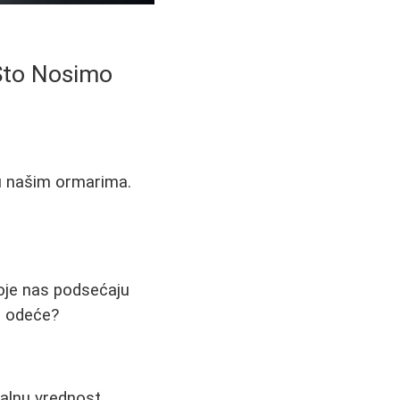
Što Nosimo
u našim ormarima.
koje nas podsećaju
ad odeće?
alnu vrednost.