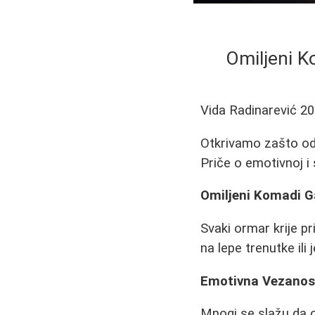
Omiljeni 
Vida Radinarević
20
Otkrivamo zašto o
Priče o emotivnoj i 
Omiljeni Komadi 
Svaki ormar krije p
na lepe trenutke ili
Emotivna Vezanos
Mnogi se slažu da o