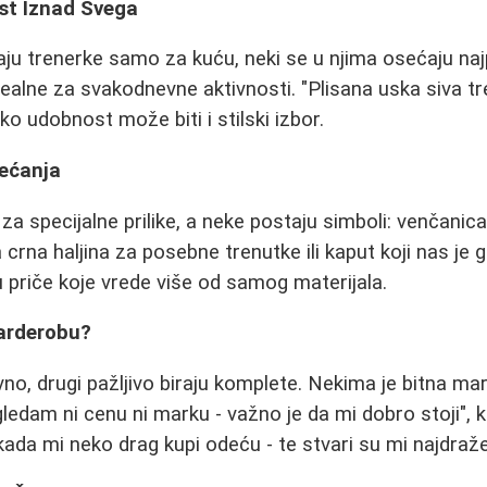
st Iznad Svega
aju trenerke samo za kuću, neki se u njima osećaju naj
idealne za svakodnevne aktivnosti. "Plisana uska siva t
o udobnost može biti i stilski izbor.
Sećanja
za specijalne prilike, a neke postaju simboli: venčani
rna haljina za posebne trenutke ili kaput koji nas je g
 priče koje vrede više od samog materijala.
arderobu?
vno, drugi pažljivo biraju komplete. Nekima je bitna ma
gledam ni cenu ni marku - važno je da mi dobro stoji", 
 kada mi neko drag kupi odeću - te stvari su mi najdraže