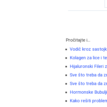
Pročitajte i...
Vodič kroz sastojk
Kolagen za lice i tel
Hijaluronski Fileri
Sve što treba da z
Sve što treba da zn
Hormonske Bubuljic
Kako rešiti problem