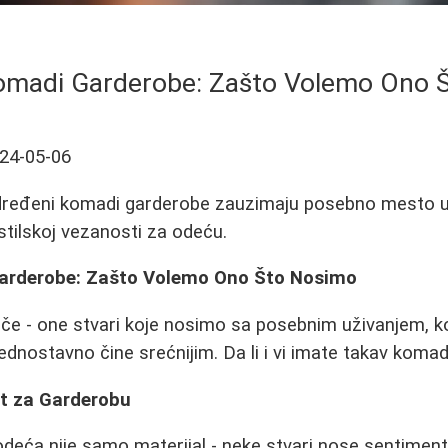
Komadi Garderobe: Zašto Volemo Ono 
24-05-06
dređeni komadi garderobe zauzimaju posebno mesto 
stilskoj vezanosti za odeću.
Garderobe: Zašto Volemo Ono Što Nosimo
riče - one stvari koje nosimo sa posebnim uživanjem, 
 jednostavno čine srećnijim. Da li i vi imate takav kom
t za Garderobu
deća nije samo materijal - neke stvari nose sentiment