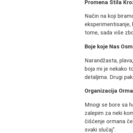
Promena Stila Kro
Način na koji biram
eksperimentisanje, 
tome, sada više zbo
Boje koje Nas Osm
Narandžasta, plava,
boja mi je nekako t
detaljima. Drugi pak
Organizacija Orma
Mnogi se bore sa h
zalepim za neki ko
čišćenje ormana čes
svaki slučaj".