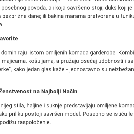
 posebnog povoda, ali koja savršeno stoji; duks koji je
a bezbrižne dane; ili bakina marama pretvorena u tuniku
a.
avorite
e dominiraju listom omiljenih komada garderobe. Kombi
, majicama, košuljama, a pružaju osećaj udobnosti i 
rke", kako jedan glas kaže - jednostavno su neizbeža
: Ženstvenost na Najbolji Način
nijeg stila, haljine i suknje predstavljaju omiljene koma
aku priliku postoji savršen model. Posebno se ističu let
podižu raspoloženje.