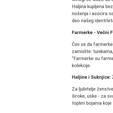
Haljina kupljena bez
nošenja i asocira n
deo našeg identitet
Farmerke - Večni F
Čini se da farmerk
zamislite: tunikama
"Farmerke su farme
kolekcije.
Haljine i Suknjice
Za ljubitelje ženstve
široke, uske - za sv
toplim bojama koje 