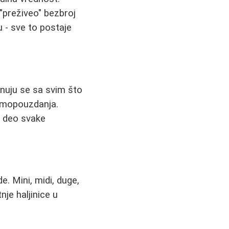
 "preživeo" bezbroj
 - sve to postaje
nuju se sa svim što
samopouzdanja.
n deo svake
de. Mini, midi, duge,
nje haljinice u