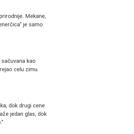
prirodnije. Mekane,
renerčica" je samo
ca sačuvana kao
rejao celu zimu.
rka, dok drugi cene
kaže jedan glas, dok
."