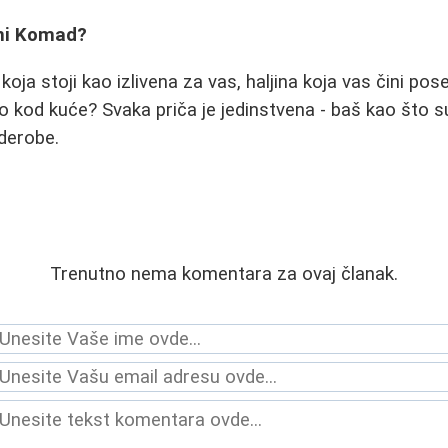
eni Komad?
 koja stoji kao izlivena za vas, haljina koja vas čini pos
o kod kuće? Svaka priča je jedinstvena - baš kao što su
derobe.
Trenutno nema komentara za ovaj članak.