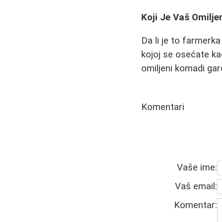
Koji Je Vaš Omilj
Da li je to farmerka
kojoj se osećate ka
omiljeni komadi gar
Komentari
Vaše ime:
Vaš email:
Komentar: