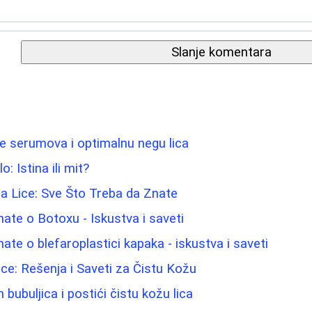
Slanje komentara
e serumova i optimalnu negu lica
o: Istina ili mit?
 za Lice: Sve Što Treba da Znate
nate o Botoxu - Iskustva i saveti
ate o blefaroplastici kapaka - iskustva i saveti
e: Rešenja i Saveti za Čistu Kožu
 bubuljica i postići čistu kožu lica