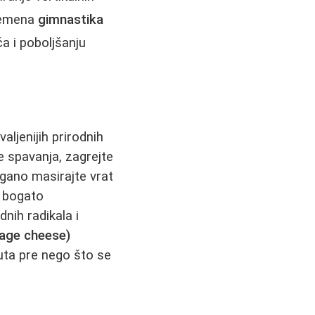
vremena
gimnastika
a i poboljšanju
aljenijih prirodnih
e spavanja, zagrejte
gano masirajte vrat
 bogato
nih radikala i
tage cheese)
uta pre nego što se