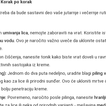
 Korak po korak
reba da bude sastavni deo vaše jutarnje i večernje rut
om
umivanja lica
, nemojte zaboraviti na vrat. Koristite is
nu vodu
. Ovo je naročito važno uveče da uklonite ostat
e.
 čišćenja, nanesite tonik kako biste vrat doveli u ravn
tivnih sastojaka iz kreme.
ng):
Jednom do dva puta nedeljno, uradite blagi
piling 
iling kao za lice ili prirodni sunđer. Ovo će ukloniti mrtve 
 bolju penetraciju kreme.
nje:
Povremeno, naročito posle pilinga, nanesite
hranl
tite za lice ili neka od prirodnih varijanti - mešavina
meda