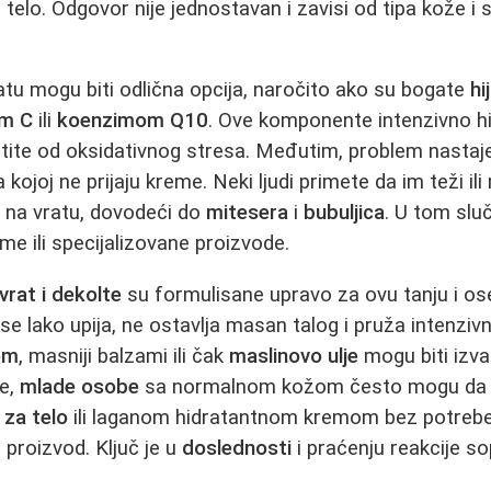
za telo. Odgovor nije jednostavan i zavisi od tipa kože i 
tu mogu biti odlična opcija, naročito ako su bogate
hi
om C
ili
koenzimom Q10
. Ove komponente intenzivno hid
štite od oksidativnog stresa. Međutim, problem nastaj
 kojoj ne prijaju kreme. Neki ljudi primete da im teži ili
e
na vratu, dovodeći do
mitesera
i
bubuljica
. U tom slu
reme ili specijalizovane proizvode.
rat i dekolte
su formulisane upravo za ovu tanju i ose
se lako upija, ne ostavlja masan talog i pruža intenzivn
om
, masniji balzami ili čak
maslinovo ulje
mogu biti izva
ne,
mlade osobe
sa normalnom kožom često mogu da 
za telo
ili laganom hidratantnom kremom bez potrebe
 proizvod. Ključ je u
doslednosti
i praćenju reakcije s