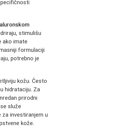
specifičnosti
jaluronskom
riraju, stimulišu
e ako imate
 masniji formulaciji
čaju, potrebno je
tljiviju kožu. Često
u hidrataciju. Za
nredan prirodni
se služe
 za investiranjem u
opstvene kože.