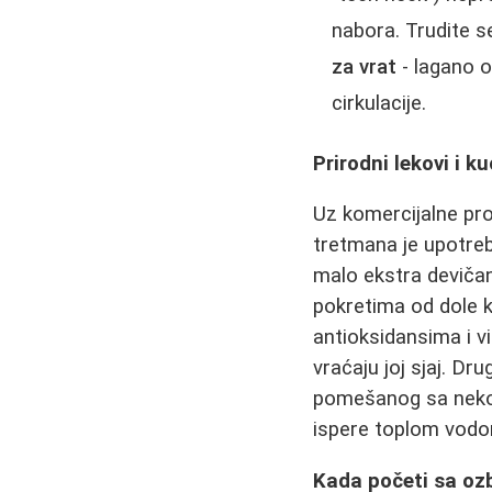
nabora. Trudite 
za vrat
- lagano o
cirkulacije.
Prirodni lekovi i ku
Uz komercijalne pro
tretmana je upotr
malo ekstra devičan
pokretima od dole k
antioksidansima i v
vraćaju joj sjaj. Dr
pomešanog sa nekoli
ispere toplom vod
Kada početi sa oz