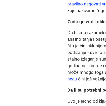
pravilno negovati vr
koje nazivamo "ogrl
Zašto je vrat tolik
Da bismo razumeli n
znatno tanja i osetl
što je čini sklonijo
podizanje - sve to 
stalno izlaganje su
godinama, i imate re
može mnogo toga da 
negu
čini još važnij
Da li su potrebni 
Ovo je jedno od klj