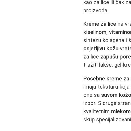
kao za lice ili čak 
proizvoda.
Kreme za lice
na vra
kiselinom
,
vitamin
sintezu kolagena i 
osjetljivu kožu
vrata
za lice
zapušu por
tražiti lakše, gel-k
Posebne kreme za v
imaju teksturu koja 
one sa
suvom kož
izbor. S druge stra
kvalitetnim
mlekom 
skup specijalizovani