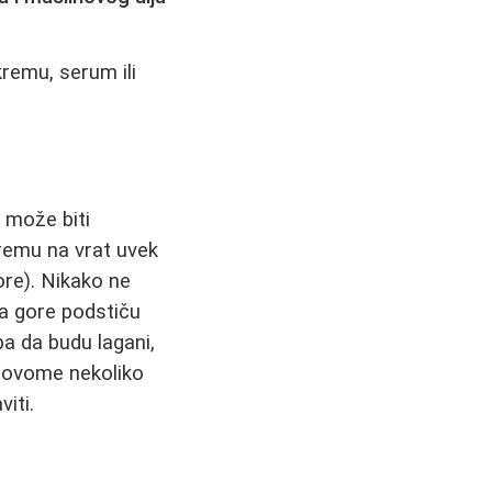
remu, serum ili
 može biti
remu na vrat uvek
ore). Nikako ne
ka gore podstiču
ba da budu lagani,
e ovome nekoliko
iti.