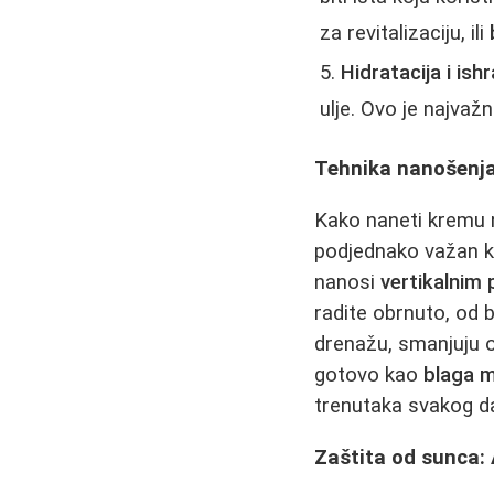
za revitalizaciju, ili
Hidratacija i ish
ulje. Ovo je najvažni
Tehnika nanošenja:
Kako naneti kremu n
podjednako važan k
nanosi
vertikalnim
radite obrnuto, od 
drenažu, smanjuju o
gotovo kao
blaga 
trenutaka svakog da
Zaštita od sunca: 