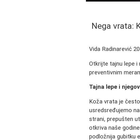
Nega vrata: K
Vida Radinarević
20
Otkrijte tajnu lepe 
preventivnim meram
Tajna lepe i njego
Koža vrata je često
usredsređujemo na 
strani, prepušten ut
otkriva naše godine
podložnija gubitku 