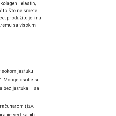
kolagen i elastin,
ešto što ne smete
ce, produžite je i na
e kremu sa visokim
.
visokom jastuku
ica". Mnoge osobe su
 bez jastuka ili sa
 računarom (tzv.
ranje vertikalnih