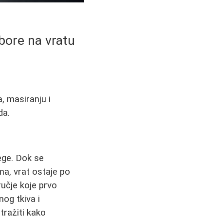
 bore na vratu
a, masiranju i
da.
nege. Dok se
a, vrat ostaje po
ručje koje prvo
og tkiva i
tražiti kako