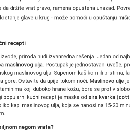
se da držite vrat pravo, ramena opuštena unazad. Po
kretanje glave u krug - može pomoći u opuštanju mišić
ćni recepti
izvode, priroda nudi izvanredna rešenja. Jedan od najhv
eba
maslinovog ulja
. Postupak je jednostavan: uveče, pr
skog maslinovog ulja. Supenom kašikom ili prstima, la
a gore. Ostavite da upije tokom noći.
Maslinovo ulje
je
itaminima koji duboko hrane kožu, bore se protiv slobod
ugi popularni kućni recept je maska od
sira kvarka (cot
ko kapi maslinovog ulja, koja se nanosi na 15-20 min
om.
biljnom negom vrata?