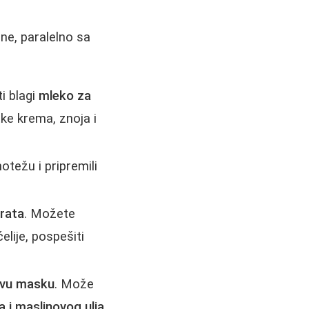
ine, paralelno sa
ti blagi
mleko za
ke krema, znoja i
otežu i pripremili
vrata
. Možete
ćelije, pospešiti
jivu masku
. Može
 i maslinovog ulja