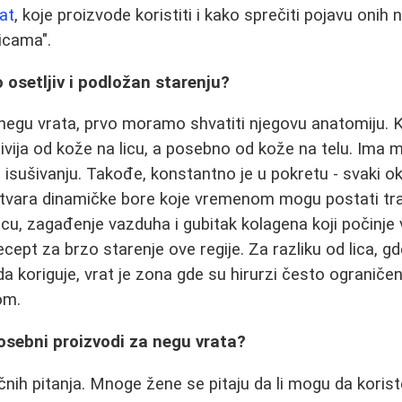
at
, koje proizvode koristiti i kako sprečiti pojavu onih 
icama".
o osetljiv i podložan starenju?
egu vrata, prvo moramo shvatiti njegovu anatomiju. K
jivija od kože na licu, a posebno od kože na telu. Ima m
m isušivanju. Takođe, konstantno je u pokretu - svaki okr
stvara dinamičke bore koje vremenom mogu postati tra
ncu, zagađenje vazduha i gubitak kolagena koji počinje 
cept za brzo starenje ove regije. Za razliku od lica, gd
koriguje, vrat je zona gde su hirurzi često ograničen
om.
posebni proizvodi za negu vrata?
učnih pitanja. Mnoge žene se pitaju da li mogu da koris