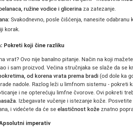
belanaca, ružine vodice i glicerina
za zatezanje.
rana:
Svakodnevno, posle čišćenja, nanesite odabranu k
ji korak.
 Pokreti koji čine razliku
a vrat? Ovo nije banalno pitanje. Način na koji mažete
ao i sam proizvod. Većina stručnjaka se slaže da se k
 pokretima, od korena vrata prema bradi
(od dole ka g
brade nadole. Razlog leži u limfnom sistemu - pokreti 
ticanje i ne opterećuju limfne čvorove. Ovi pokreti tre
masaža
. Izbegavate vučenje i istezanje kože. Posvetit
na, i videćete da će se
elastičnost kože
znatno poprav
Apsolutni imperativ