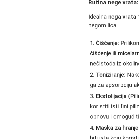
Rutina nege vrata:
Idealna
nega vrata
t
negom lica.
Čišćenje:
Prilik
čišćenje
ili
micelar
nečistoća iz okolin
Toniziranje:
Nakon
ga za apsorpciju ak
Eksfolijacija (Pili
koristiti isti fini p
obnovu i omogućiti
Maska za hranje
biti ista koju koris