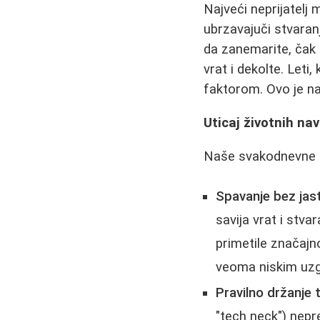
Najveći neprijatelj 
ubrzavajuči stvara
da zanemarite, čak
vrat i dekolte. Leti
faktorom. Ovo je na
Uticaj životnih nav
Naše svakodnevne n
Spavanje bez jas
savija vrat i stva
primetile značajn
veoma niskim uzg
Pravilno držanje t
"tech neck") nepr