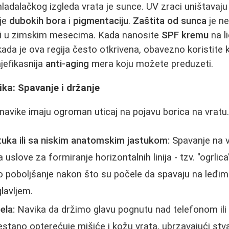
mladalačkog izgleda vrata je sunce. UV zraci uništavaju 
nje
dubokih bora
i
pigmentaciju
.
Zaštita od sunca
je n
 i u zimskim mesecima. Kada nanosite
SPF kremu
na li
, kada je ova regija često otkrivena, obavezno koristit
jefikasnija
anti-aging
mera koju možete preduzeti.
ika: Spavanje i držanje
avike imaju ogroman uticaj na pojavu borica na vratu
tuka ili sa niskim anatomskim jastukom:
Spavanje na 
ra uslove za formiranje horizontalnih linija - tzv. "ogrl
o poboljšanje nakon što su počele da spavaju na leđima
lavljem.
ela:
Navika da držimo glavu pognutu nad telefonom ili
estano opterećuje mišiće i kožu vrata, ubrzavajući stva