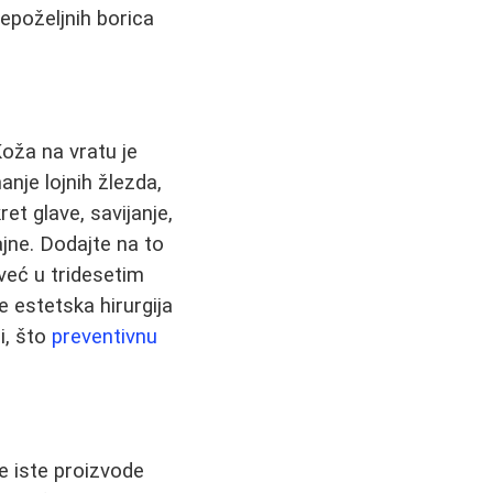
nepoželjnih borica
oža na vratu je
anje lojnih žlezda,
et glave, savijanje,
jne. Dodajte na to
već u tridesetim
e estetska hirurgija
i, što
preventivnu
te iste proizvode