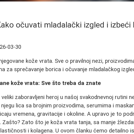
ako očuvati mladalački izgled i izbeći
26-03-30
i njegovane kože vrata. Sve o pravilnoj nezi, proizvodim
a za sprečavanje borica i očuvanje mladalačkog izgle
vane kože vrata: Sve što treba da znate
 veliki zaboravljeni heroj u našoj svakodnevnoj rutini 
njegu lica sa brojnim proizvodima, serumima i maskam
icaju vremena, gravitacije i okoline. A upravo je to pod
. Zašto? Zato što je koža vrata tanja, sa manje žlezdan
elastičnosti i kolagena. U ovom članku ćemo detailno is