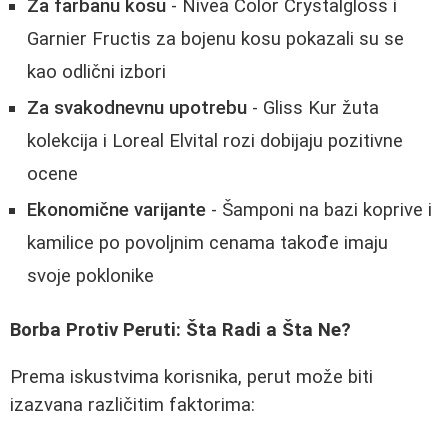
Za farbanu kosu
- Nivea Color Crystalgloss i
Garnier Fructis za bojenu kosu pokazali su se
kao odlični izbori
Za svakodnevnu upotrebu
- Gliss Kur žuta
kolekcija i Loreal Elvital rozi dobijaju pozitivne
ocene
Ekonomične varijante
- Šamponi na bazi koprive i
kamilice po povoljnim cenama takođe imaju
svoje poklonike
Borba Protiv Peruti: Šta Radi a Šta Ne?
Prema iskustvima korisnika, perut može biti
izazvana različitim faktorima: