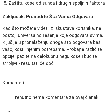
Zaštitu kose od sunca i drugih spoljnih faktora
Zaključak: Pronađite Šta Vama Odgovara
Kao što možete videti iz iskustava korisnika, ne
postoji univerzalno rešenje koje odgovara svima.
Ključ je u pronalaženju onoga što odgovara baš
vašoj kosi i njenim potrebama. Probajte različite
opcije, pazite na celokupnu negu kose i budite
strpljivi - rezultati će doći.
Komentari
Trenutno nema komentara za ovaj članak.