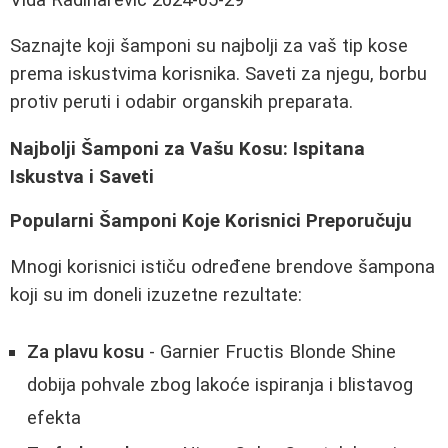
Saznajte koji šamponi su najbolji za vaš tip kose
prema iskustvima korisnika. Saveti za njegu, borbu
protiv peruti i odabir organskih preparata.
Najbolji Šamponi za Vašu Kosu: Ispitana
Iskustva i Saveti
Popularni Šamponi Koje Korisnici Preporučuju
Mnogi korisnici ističu određene brendove šampona
koji su im doneli izuzetne rezultate:
Za plavu kosu
- Garnier Fructis Blonde Shine
dobija pohvale zbog lakoće ispiranja i blistavog
efekta