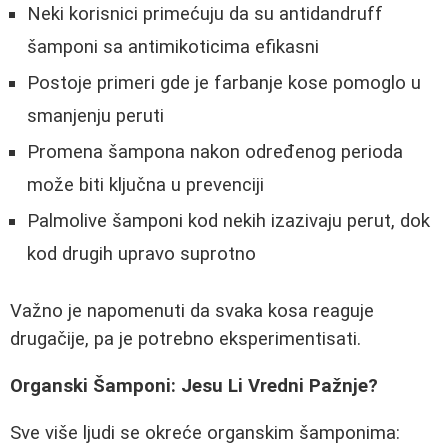
Neki korisnici primećuju da su antidandruff
šamponi sa antimikoticima efikasni
Postoje primeri gde je farbanje kose pomoglo u
smanjenju peruti
Promena šampona nakon određenog perioda
može biti ključna u prevenciji
Palmolive šamponi kod nekih izazivaju perut, dok
kod drugih upravo suprotno
Važno je napomenuti da svaka kosa reaguje
drugačije, pa je potrebno eksperimentisati.
Organski Šamponi: Jesu Li Vredni Pažnje?
Sve više ljudi se okreće organskim šamponima: