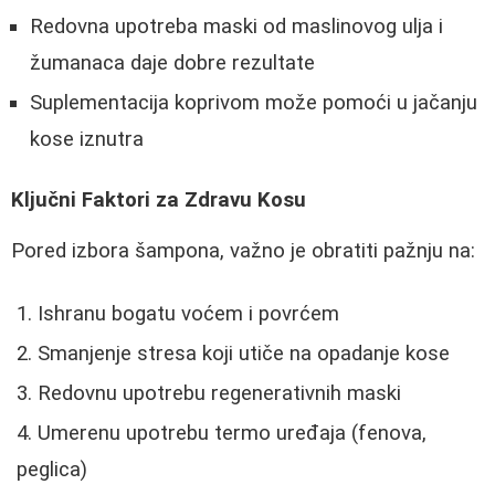
Redovna upotreba maski od maslinovog ulja i
žumanaca daje dobre rezultate
Suplementacija koprivom može pomoći u jačanju
kose iznutra
Ključni Faktori za Zdravu Kosu
Pored izbora šampona, važno je obratiti pažnju na:
Ishranu bogatu voćem i povrćem
Smanjenje stresa koji utiče na opadanje kose
Redovnu upotrebu regenerativnih maski
Umerenu upotrebu termo uređaja (fenova,
peglica)