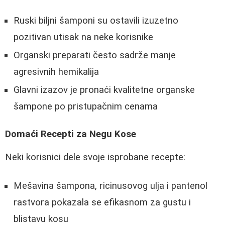
Ruski biljni šamponi su ostavili izuzetno
pozitivan utisak na neke korisnike
Organski preparati često sadrže manje
agresivnih hemikalija
Glavni izazov je pronaći kvalitetne organske
šampone po pristupačnim cenama
Domaći Recepti za Negu Kose
Neki korisnici dele svoje isprobane recepte:
Mešavina šampona, ricinusovog ulja i pantenol
rastvora pokazala se efikasnom za gustu i
blistavu kosu