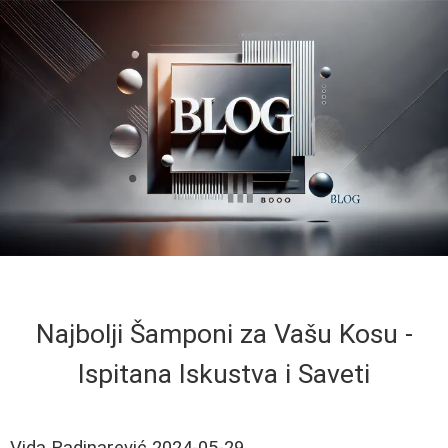
Najbolji Šamponi za Vašu Kosu -
Ispitana Iskustva i Saveti
Vida Radinarević
2024-05-29