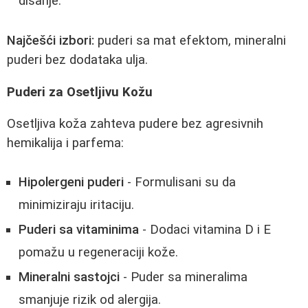
disanje.
Najčešći izbori:
puderi sa mat efektom, mineralni
puderi bez dodataka ulja.
Puderi za Osetljivu Kožu
Osetljiva koža zahteva pudere bez agresivnih
hemikalija i parfema:
Hipolergeni puderi
- Formulisani su da
minimiziraju iritaciju.
Puderi sa vitaminima
- Dodaci vitamina D i E
pomažu u regeneraciji kože.
Mineralni sastojci
- Puder sa mineralima
smanjuje rizik od alergija.