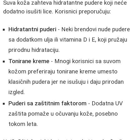
Suva koža zahteva hidratantne pudere koji neće
dodatno isušiti lice. Korisnici preporučuju:
Hidratantni puderi
- Neki brendovi nude pudere
sa dodatkom ulja ili vitamina D i E, koji pružaju
prirodnu hidrataciju.
Tonirane kreme
- Mnogi korisnici sa suvom
kožom preferiraju tonirane kreme umesto
klasičnih pudera jer ne isušuju i daju prirodan
izgled.
Puderi sa zaštitnim faktorom
- Dodatna UV
zaštita pomaže u očuvanju kože, posebno
tokom leta.