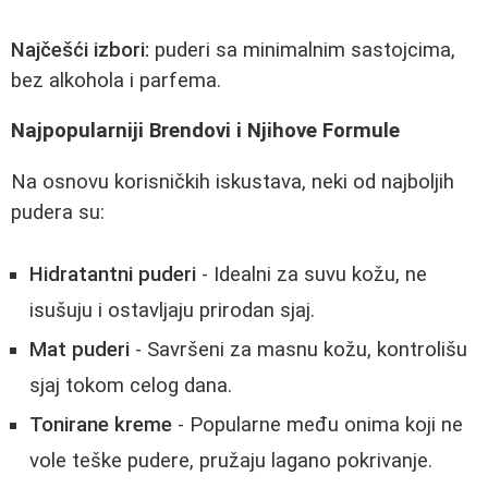
Najčešći izbori:
puderi sa minimalnim sastojcima,
bez alkohola i parfema.
Najpopularniji Brendovi i Njihove Formule
Na osnovu korisničkih iskustava, neki od najboljih
pudera su:
Hidratantni puderi
- Idealni za suvu kožu, ne
isušuju i ostavljaju prirodan sjaj.
Mat puderi
- Savršeni za masnu kožu, kontrolišu
sjaj tokom celog dana.
Tonirane kreme
- Popularne među onima koji ne
vole teške pudere, pružaju lagano pokrivanje.