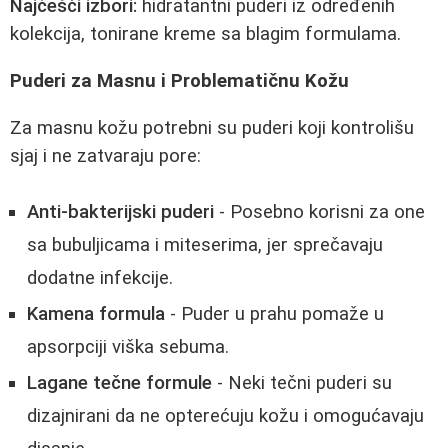
Najčešći izbori:
hidratantni puderi iz određenih
kolekcija, tonirane kreme sa blagim formulama.
Puderi za Masnu i Problematičnu Kožu
Za masnu kožu potrebni su puderi koji kontrolišu
sjaj i ne zatvaraju pore:
Anti-bakterijski puderi
- Posebno korisni za one
sa bubuljicama i miteserima, jer sprečavaju
dodatne infekcije.
Kamena formula
- Puder u prahu pomaže u
apsorpciji viška sebuma.
Lagane tečne formule
- Neki tečni puderi su
dizajnirani da ne opterećuju kožu i omogućavaju