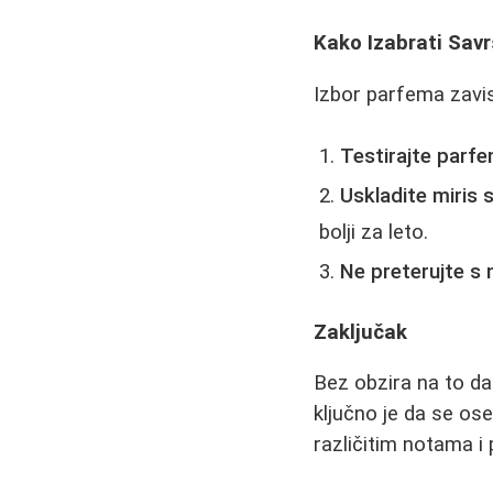
Kako Izabrati Sav
Izbor parfema zavisi
Testirajte parf
Uskladite miris
bolji za leto.
Ne preterujte s
Zaključak
Bez obzira na to da 
ključno je da se o
različitim notama i 