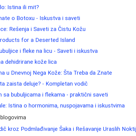
o: Istina ili mit?
nate o Botoxu - Iskustva i saveti
e: Rešenja i Saveti za Čistu Kožu
roducts for a Deserted Island
uljice i fleke na licu - Saveti i iskustva
 dehidrirane kože lica
ina u Dnevnoj Nega Kože: Šta Treba da Znate
ta zaista deluje? - Kompletan vodič
 sa bubuljicama i flekama - praktični saveti
ule: Istina o hormonima, nuspojavama i iskustvima
 blogovima
dič kroz Podmlađivanje Šaka i Rešavanje Uraslih Nokti