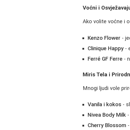
Voćni i Osvježavaju
Ako volite voćne i 
Kenzo Flower
- j
Clinique Happy
- 
Ferré GF Ferre
- n
Miris Tela i Priro
Mnogi ljudi vole pri
Vanila i kokos
- s
Nivea Body Milk
-
Cherry Blossom
-