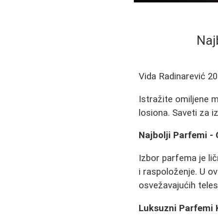
Naj
Vida Radinarević
20
Istražite omiljene 
losiona. Saveti za i
Najbolji Parfemi -
Izbor parfema je lič
i raspoloženje. U o
osvežavajućih teles
Luksuzni Parfemi K