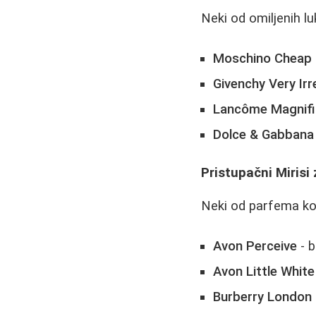
Neki od omiljenih l
Moschino Cheap 
Givenchy Very Irr
Lancôme Magnif
Dolce & Gabbana 
Pristupačni Miris
Neki od parfema koj
Avon Perceive
- b
Avon Little Whit
Burberry London