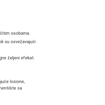
ličitim osobama.
 dok su osvežavajući
gne željeni efekat.
ajuće losione,
entišite sa