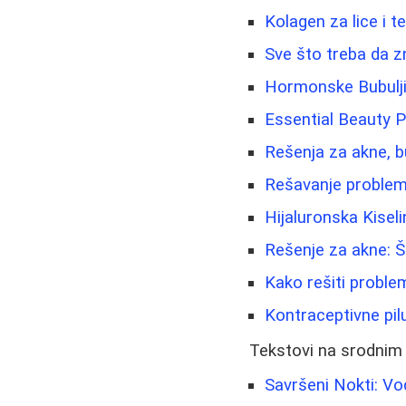
Kolagen za lice i tel
Sve što treba da z
Hormonske Bubuljic
Essential Beauty P
Rešenja za akne, bub
Rešavanje problema
Hijaluronska Kisel
Rešenje za akne: Š
Kako rešiti problem
Kontraceptivne pil
Tekstovi na srodnim
Savršeni Nokti: Vo