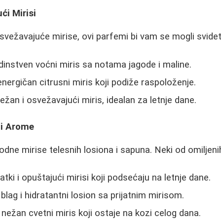
ći Mirisi
osvežavajuće mirise, ovi parfemi bi vam se mogli svidet
edinstven voćni miris sa notama jagode i maline.
energičan citrusni miris koji podiže raspoloženje.
ežan i osvežavajući miris, idealan za letnje dane.
dni Arome
rodne mirise telesnih losiona i sapuna. Neki od omiljenih
latki i opuštajući mirisi koji podsećaju na letnje dane.
 blag i hidratantni losion sa prijatnim mirisom.
 nežan cvetni miris koji ostaje na kozi celog dana.