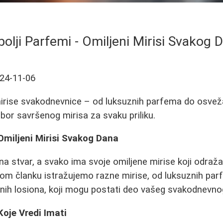
bolji Parfemi - Omiljeni Mirisi Svakog 
24-11-06
mirise svakodnevnice – od luksuznih parfema do osveža
zbor savršenog mirisa za svaku priliku.
 Omiljeni Mirisi Svakog Dana
na stvar, a svako ima svoje omiljene mirise koji odraža
vom članku istražujemo razne mirise, od luksuznih pa
nih losiona, koji mogu postati deo vašeg svakodnevnog
oje Vredi Imati