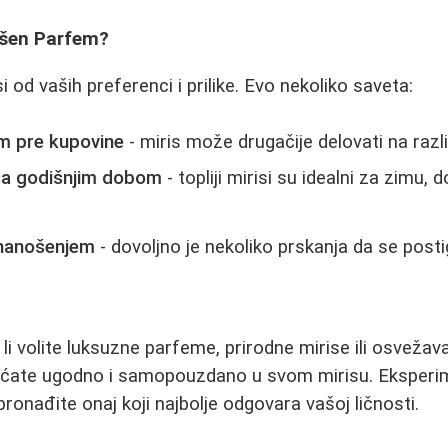
ršen Parfem?
 od vaših preferenci i prilike. Evo nekoliko saveta:
em pre kupovine
- miris može drugačije delovati na raz
 sa godišnjim dobom
- topliji mirisi su idealni za zimu,
 nanošenjem
- dovoljno je nekoliko prskanja da se posti
li volite luksuzne parfeme, prirodne mirise ili osvežav
sećate ugodno i samopouzdano u svom mirisu. Eksperim
pronađite onaj koji najbolje odgovara vašoj ličnosti.