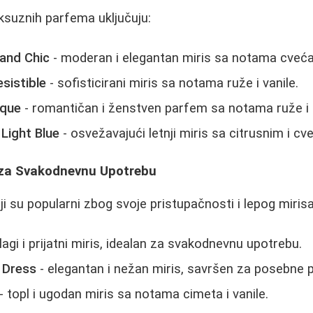
uksuznih parfema uključuju:
and Chic
- moderan i elegantan miris sa notama cveća
esistible
- sofisticirani miris sa notama ruže i vanile.
ique
- romantičan i ženstven parfem sa notama ruže i 
Light Blue
- osvežavajući letnji miris sa citrusnim i c
i za Svakodnevnu Upotrebu
i su popularni zbog svoje pristupačnosti i lepog mirisa
lagi i prijatni miris, idealan za svakodnevnu upotrebu.
e Dress
- elegantan i nežan miris, savršen za posebne pr
- topl i ugodan miris sa notama cimeta i vanile.