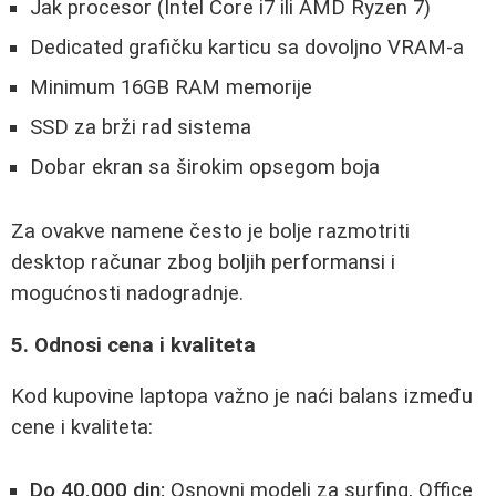
Jak procesor (Intel Core i7 ili AMD Ryzen 7)
Dedicated grafičku karticu sa dovoljno VRAM-a
Minimum 16GB RAM memorije
SSD za brži rad sistema
Dobar ekran sa širokim opsegom boja
Za ovakve namene često je bolje razmotriti
desktop računar zbog boljih performansi i
mogućnosti nadogradnje.
5. Odnosi cena i kvaliteta
Kod kupovine laptopa važno je naći balans između
cene i kvaliteta:
Do 40.000 din:
Osnovni modeli za surfing, Office