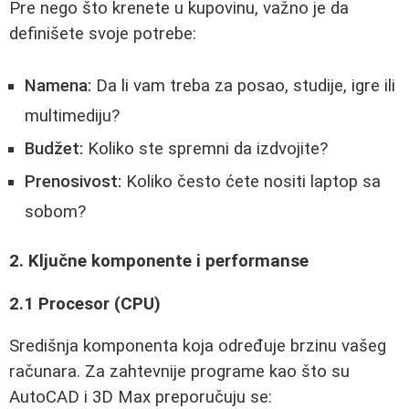
Pre nego što krenete u kupovinu, važno je da
definišete svoje potrebe:
Namena:
Da li vam treba za posao, studije, igre ili
multimediju?
Budžet:
Koliko ste spremni da izdvojite?
Prenosivost:
Koliko često ćete nositi laptop sa
sobom?
2. Ključne komponente i performanse
2.1 Procesor (CPU)
Središnja komponenta koja određuje brzinu vašeg
računara. Za zahtevnije programe kao što su
AutoCAD i 3D Max preporučuju se: