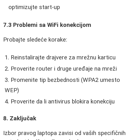
optimizujte start-up
7.3 Problemi sa WiFi konekcijom
Probajte sledeće korake:
Reinstalirajte drajvere za mrežnu karticu
Proverite router i druge uređaje na mreži
Promenite tip bezbednosti (WPA2 umesto
WEP)
Proverite da li antivirus blokira konekciju
8. Zaključak
Izbor pravog laptopa zavisi od vaših specifičnih