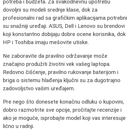
potreba i budžeta. Za svakodnevnu upotrebu
dovoljni su modeli srednje klase, dok za
profesionalni rad sa grafičkim aplikacijama potrebni
su snažniji uređaji. ASUS, Dell i Lenovo su brendovi
koji konstantno dobijaju dobre ocene korisnika, dok
HP i Toshiba imaju mešovite utiske.
Ne zaboravite da pravilno održavanje može
značajno produžiti životni vek vašeg laptopa.
Redovno čišćenje, pravilno rukovanje baterijom i
briga o sistemu hlađenja ključni su za dugotrajno
zadovoljstvo vašim uređajem.
Pre nego što donesete konačnu odluku o kupovini,
dobro razmotrite sve opcije, pročitajte recenzije i
ako je moguće, isprobajte model koji vas interesuje
lično u radnji.