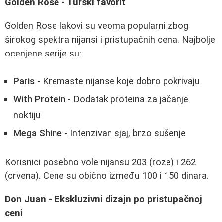
Golden Rose - Turski favorit
Golden Rose lakovi su veoma popularni zbog
širokog spektra nijansi i pristupačnih cena. Najbolje
ocenjene serije su:
Paris
- Kremaste nijanse koje dobro pokrivaju
With Protein
- Dodatak proteina za jačanje
noktiju
Mega Shine
- Intenzivan sjaj, brzo sušenje
Korisnici posebno vole nijansu 203 (roze) i 262
(crvena). Cene su obično između 100 i 150 dinara.
Don Juan - Ekskluzivni dizajn po pristupačnoj
ceni