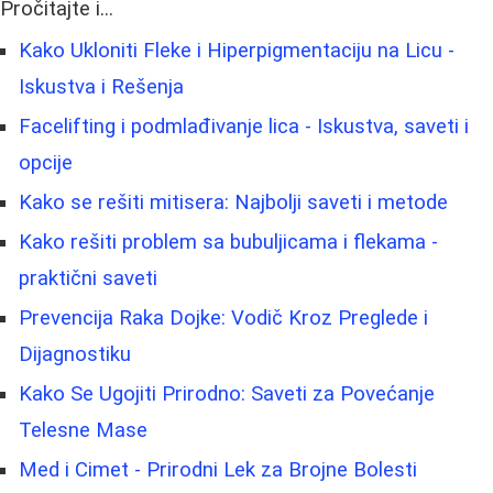
Pročitajte i...
Kako Ukloniti Fleke i Hiperpigmentaciju na Licu -
Iskustva i Rešenja
Facelifting i podmlađivanje lica - Iskustva, saveti i
opcije
Kako se rešiti mitisera: Najbolji saveti i metode
Kako rešiti problem sa bubuljicama i flekama -
praktični saveti
Prevencija Raka Dojke: Vodič Kroz Preglede i
Dijagnostiku
Kako Se Ugojiti Prirodno: Saveti za Povećanje
Telesne Mase
Med i Cimet - Prirodni Lek za Brojne Bolesti