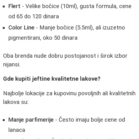
Flert
- Velike bočice (10ml), gusta formula, cene
od 65 do 120 dinara
Color Line
- Manje bočice (5.5ml), ali izuzetno
pigmentirani, oko 50 dinara
Oba brenda nude dobru postojanost i širok izbor
nijansi.
Gde kupiti jeftine kvalitetne lakove?
Najbolje lokacije za kupovinu povoljnih ali kvalitetnih
lakova su:
Manje parfimerije
- Često imaju bolje cene od
lanaca