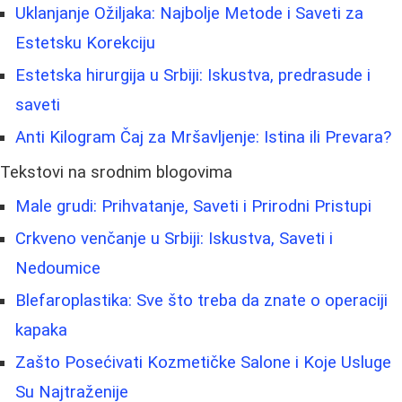
Uklanjanje Ožiljaka: Najbolje Metode i Saveti za
Estetsku Korekciju
Estetska hirurgija u Srbiji: Iskustva, predrasude i
saveti
Anti Kilogram Čaj za Mršavljenje: Istina ili Prevara?
Tekstovi na srodnim blogovima
Male grudi: Prihvatanje, Saveti i Prirodni Pristupi
Crkveno venčanje u Srbiji: Iskustva, Saveti i
Nedoumice
Blefaroplastika: Sve što treba da znate o operaciji
kapaka
Zašto Posećivati Kozmetičke Salone i Koje Usluge
Su Najtraženije