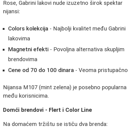
Rose, Gabrini lakovi nude izuzetno širok spektar
nijansi:
Colors kolekcija
- Najbolji kvalitet među Gabrini
lakovima
Magnetni efekti
- Povoljna alternativa skupljim
brendovima
Cene od 70 do 100 dinara
- Veoma pristupačno
Nijansa M107 (mint zelena) je posebno popularna
među korisnicima.
Domći brendovi - Flert i Color Line
Na domaćem tržištu se ističu dva brenda: