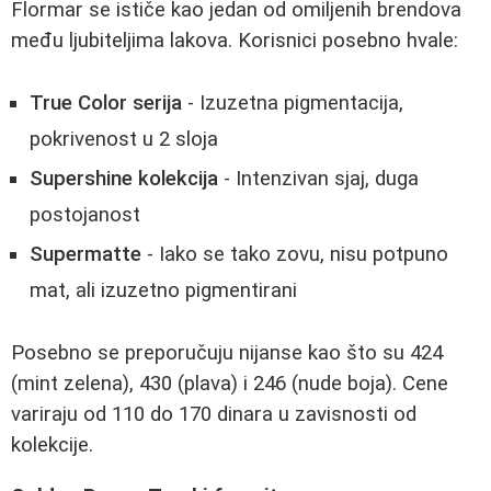
Flormar se ističe kao jedan od omiljenih brendova
među ljubiteljima lakova. Korisnici posebno hvale:
True Color serija
- Izuzetna pigmentacija,
pokrivenost u 2 sloja
Supershine kolekcija
- Intenzivan sjaj, duga
postojanost
Supermatte
- Iako se tako zovu, nisu potpuno
mat, ali izuzetno pigmentirani
Posebno se preporučuju nijanse kao što su 424
(mint zelena), 430 (plava) i 246 (nude boja). Cene
variraju od 110 do 170 dinara u zavisnosti od
kolekcije.