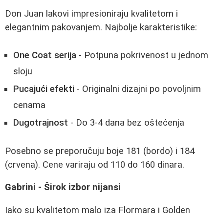
Don Juan lakovi impresioniraju kvalitetom i
elegantnim pakovanjem. Najbolje karakteristike:
One Coat serija
- Potpuna pokrivenost u jednom
sloju
Pucajući efekti
- Originalni dizajni po povoljnim
cenama
Dugotrajnost
- Do 3-4 dana bez oštećenja
Posebno se preporučuju boje 181 (bordo) i 184
(crvena). Cene variraju od 110 do 160 dinara.
Gabrini - Širok izbor nijansi
Iako su kvalitetom malo iza Flormara i Golden