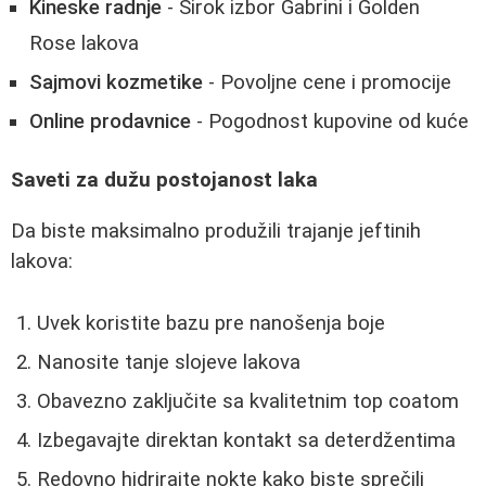
Kineske radnje
- Širok izbor Gabrini i Golden
Rose lakova
Sajmovi kozmetike
- Povoljne cene i promocije
Online prodavnice
- Pogodnost kupovine od kuće
Saveti za dužu postojanost laka
Da biste maksimalno produžili trajanje jeftinih
lakova:
Uvek koristite bazu pre nanošenja boje
Nanosite tanje slojeve lakova
Obavezno zaključite sa kvalitetnim top coatom
Izbegavajte direktan kontakt sa deterdžentima
Redovno hidrirajte nokte kako biste sprečili