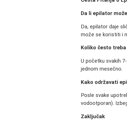
Česta Pitanja o Ep
Da li epilator mož
Da, epilator daje sl
može se koristiti i
Koliko često treba 
U početku svakih 7-
jednom mesečno.
Kako održavati epi
Posle svake upotre
vodootporan). Izbeg
Zaključak