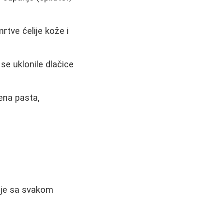
mrtve ćelije kože i
se uklonile dlačice
ena pasta,
juje sa svakom