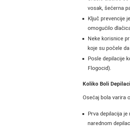
vosak, šećerna pa
Ključ prevencije j
omogućilo dlačic
Neke korisnice pr
koje su počele da
Posle depilacije 
Flogocid).
Koliko Boli Depila
Osećaj bola varira 
Prva depilacija j
narednom depilac