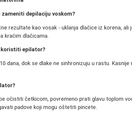
ilatorima
e zameniti depilaciju voskom?
ične rezultate kao vosak - uklanja dlačice iz korena, ali
 na kraćim dlačicama.
koristiti epilator?
10 dana, dok se dlake ne sinhronizuju u rastu. Kasnije 
lator?
be očistiti četkicom, povremeno prati glavu toplom v
avati padove koji mogu oštetiti pincete.