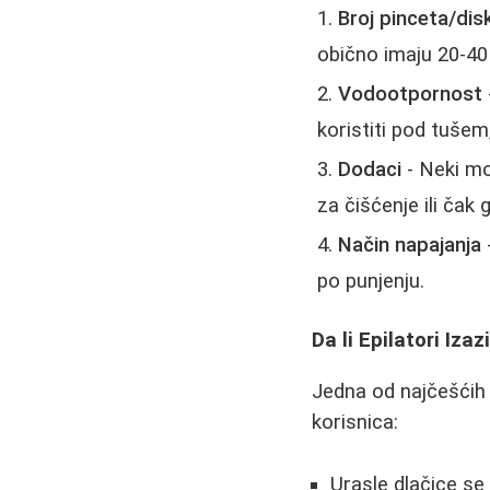
Broj pinceta/dis
obično imaju 20-40 
Vodootpornost
koristiti pod tušem
Dodaci
- Neki mo
za čišćenje ili čak 
Način napajanja
-
po punjenju.
Da li Epilatori Iza
Jedna od najčešćih 
korisnica:
Urasle dlačice se 