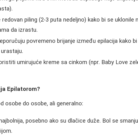
sta).
e redovan piling (2-3 puta nedeljno) kako bi se uklonile 
ama da izrastu.
eporučuju povremeno brijanje između epilacija kako bi 
 urastaju.
koristiti umirujuće kreme sa cinkom (npr. Baby Love zel
cija Epilatorom?
od osobe do osobe, ali generalno:
e najbolnija, posebno ako su dlačice duže. Bol se sman
ijom.