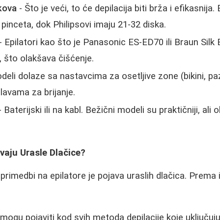
kova
- Što je veći, to će depilacija biti brža i efikasnija
pinceta, dok Philipsovi imaju 21-32 diska.
- Epilatori kao što je Panasonic ES-ED70 ili Braun Silk
, što olakšava čišćenje.
deli dolaze sa nastavcima za osetljive zone (bikini, p
glavama za brijanje.
 Baterijski ili na kabl. Bežični modeli su praktičniji, ali
zivaju Urasle Dlačice?
primedbi na epilatore je pojava uraslih dlačica. Prema
mogu pojaviti kod svih metoda depilacije koje uključuju