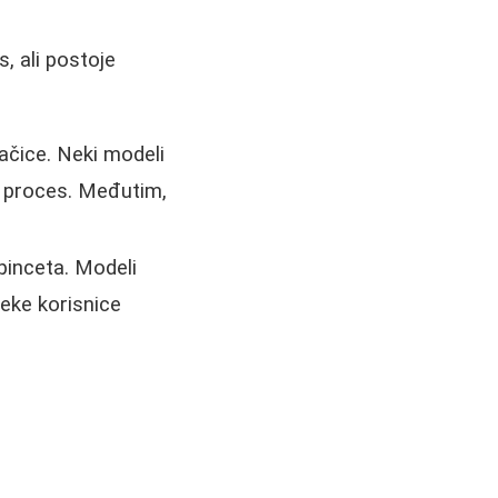
, ali postoje
dlačice. Neki modeli
a proces. Međutim,
 pinceta. Modeli
neke korisnice