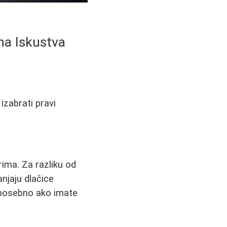
ana Iskustva
 izabrati pravi
ima. Za razliku od
anjaju dlačice
 posebno ako imate