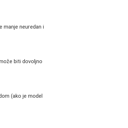
 je manje neuredan i
može biti dovoljno
odom (ako je model