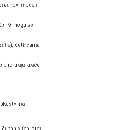
. Braunovi modeli
 Epil 9 mogu se
azuhe), četkicama
 obično traju kraće
 iskustvima
 čupanje (epilator,