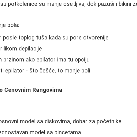
su potkolenice su manje osetljiva, dok pazuši i bikini 
je bola:
tor posle toplog tuša kada su pore otvorenije
rilikom depilacije
 brzinom ako epilator ima tu opciju
i epilator - što češće, to manje boli
i po Cenovnim Rangovima
 osnovni model sa diskovima, dobar za početnike
jednostavan model sa pincetama