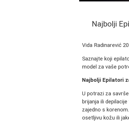
Najbolji Ep
Vida Radinarević
20
Saznajte koji epilato
model za vaše potre
Najbolji Epilatori
U potrazi za savrše
brijanja ili depilaci
zajedno s korenom.
osetljivu kožu ili jak