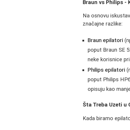
Braun vs Philips - K
Na osnovu iskustava 
značajne razlike:
Braun epilatori
(np
poput Braun SE 52
neke korisnice p
Philips epilatori
(n
poput Philips HP6
opisuju kao manje
Šta Treba Uzeti u 
Kada biramo epilato