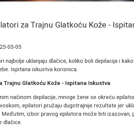
ilatori za Trajnu Glatkoću Kože - Ispit
25-05-05
ri najbolje uklanjaju dlačice, koliko boli depilacija i kako
be. Ispitana iskustva korisnica.
 za Trajnu Glatkoću Kože - Ispitana Iskustva
nim načinom depilacije, mnoge žene se okreću epilator
je voskom, epilatori pružaju dugotrajnije rezultate jer ukl
 Međutim, izbor pravog epilatora može biti izazovan,
e dlačice.