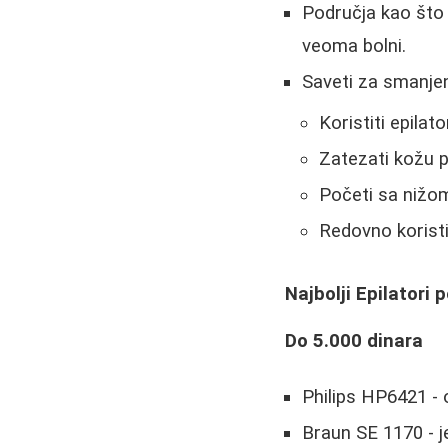
Područja kao što 
veoma bolni.
Saveti za smanjen
Koristiti epila
Zatezati kožu p
Početi sa nižom
Redovno koristit
Najbolji Epilator
Do 5.000 dinara
Philips HP6421 -
Braun SE 1170 - 