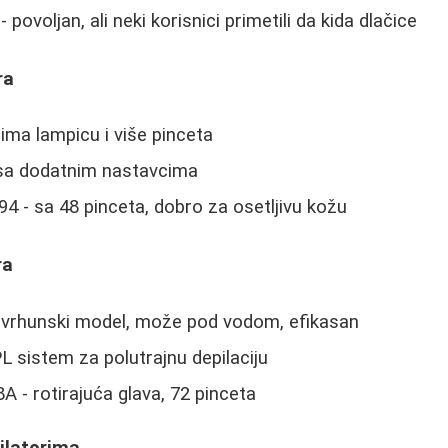
ovoljan, ali neki korisnici primetili da kida dlačice
ra
- ima lampicu i više pinceta
 sa dodatnim nastavcima
 - sa 48 pinceta, dobro za osetljivu kožu
ra
 - vrhunski model, može pod vodom, efikasan
PL sistem za polutrajnu depilaciju
 - rotirajuća glava, 72 pinceta