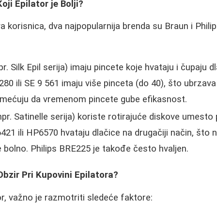
oji Epilator je Bolji?
korisnica, dva najpopularnija brenda su Braun i Philips
r. Silk Epil serija) imaju pincete koje hvataju i čupaju 
80 ili SE 9 561 imaju više pinceta (do 40), što ubrzav
rimećuju da vremenom pincete gube efikasnost.
pr. Satinelle serija) koriste rotirajuće diskove umesto
421 ili HP6570 hvataju dlačice na drugačiji način, što 
 bolno. Philips BRE225 je takođe često hvaljen.
Obzir Pri Kupovini Epilatora?
r, važno je razmotriti sledeće faktore: