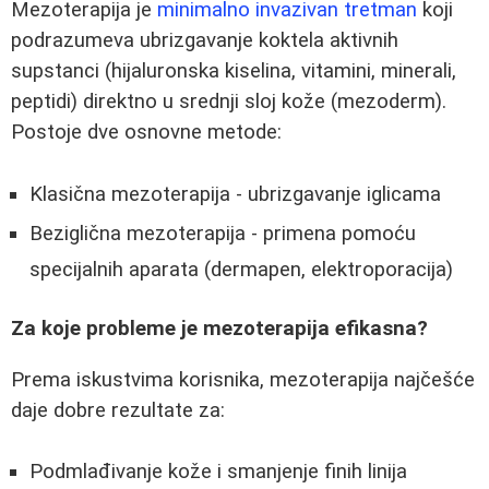
Mezoterapija je
minimalno invazivan tretman
koji
podrazumeva ubrizgavanje koktela aktivnih
supstanci (hijaluronska kiselina, vitamini, minerali,
peptidi) direktno u srednji sloj kože (mezoderm).
Postoje dve osnovne metode:
Klasična mezoterapija - ubrizgavanje iglicama
Beziglična mezoterapija - primena pomoću
specijalnih aparata (dermapen, elektroporacija)
Za koje probleme je mezoterapija efikasna?
Prema iskustvima korisnika, mezoterapija najčešće
daje dobre rezultate za:
Podmlađivanje kože i smanjenje finih linija