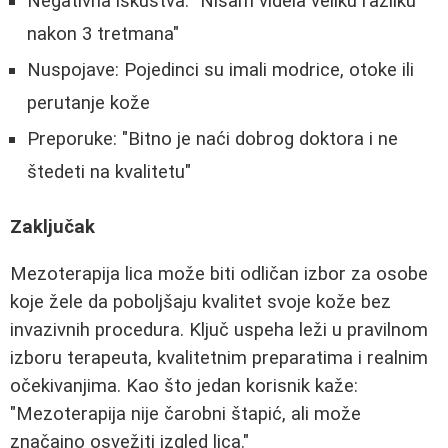
Negativna iskustva: "Nisam videla veliku razliku
nakon 3 tretmana"
Nuspojave: Pojedinci su imali modrice, otoke ili
perutanje kože
Preporuke: "Bitno je naći dobrog doktora i ne
štedeti na kvalitetu"
Zaključak
Mezoterapija lica može biti odličan izbor za osobe
koje žele da poboljšaju kvalitet svoje kože bez
invazivnih procedura. Ključ uspeha leži u pravilnom
izboru terapeuta, kvalitetnim preparatima i realnim
očekivanjima. Kao što jedan korisnik kaže:
"Mezoterapija nije čarobni štapić, ali može
značajno osvežiti izgled lica."