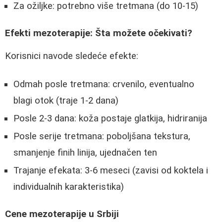
Za ožiljke: potrebno više tretmana (do 10-15)
Efekti mezoterapije: Šta možete očekivati?
Korisnici navode sledeće efekte:
Odmah posle tretmana: crvenilo, eventualno
blagi otok (traje 1-2 dana)
Posle 2-3 dana: koža postaje glatkija, hidriranija
Posle serije tretmana: poboljšana tekstura,
smanjenje finih linija, ujednačen ten
Trajanje efekata: 3-6 meseci (zavisi od koktela i
individualnih karakteristika)
Cene mezoterapije u Srbiji