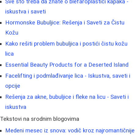
Sve što treba da znate o blefaroplastici kapaka -
iskustva i saveti
Hormonske Bubuljice: Rešenja i Saveti za Čistu
Kožu
Kako rešiti problem bubuljica i postići čistu kožu
lica
Essential Beauty Products for a Deserted Island
Facelifting i podmlađivanje lica - Iskustva, saveti i
opcije
Rešenja za akne, bubuljice i fleke na licu - Saveti i
iskustva
Tekstovi na srodnim blogovima
Medeni mesec iz snova: vodič kroz najromantičnije