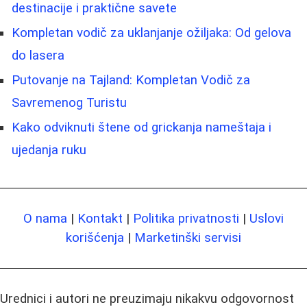
destinacije i praktične savete
Kompletan vodič za uklanjanje ožiljaka: Od gelova
do lasera
Putovanje na Tajland: Kompletan Vodič za
Savremenog Turistu
Kako odviknuti štene od grickanja nameštaja i
ujedanja ruku
O nama
|
Kontakt
|
Politika privatnosti
|
Uslovi
korišćenja
|
Marketinški servisi
Urednici i autori ne preuzimaju nikakvu odgovornost