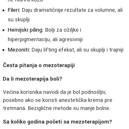
Fileri:
Daju dramatičnije rezultate za volumne, ali
su skuplji
Hemijski piling:
Bolji za ožiljke i
hiperpigmentaciju, ali agresivniji
Mezoniti:
Daju lifting efekat, ali su skuplji i trajniji
Česta pitanja o mezoterapiji
Da li mezoterapija boli?
Većina korisnika navodi da je bol podnošljiv,
posebno ako se koristi anestetička krema pre
tretmana. Beziglične metode su manje bolne.
Sa koliko godina početi sa mezoterapijom?