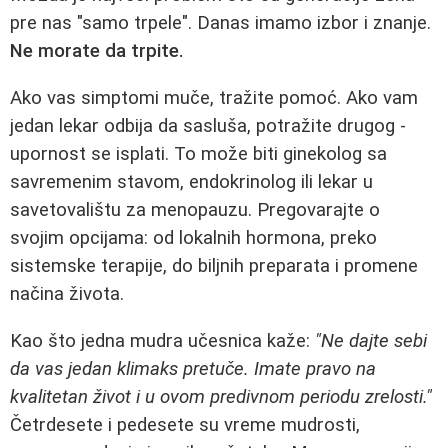
pre nas "samo trpele". Danas imamo izbor i znanje.
Ne morate da trpite.
Ako vas simptomi muče, tražite pomoć. Ako vam
jedan lekar odbija da sasluša, potražite drugog -
upornost se isplati. To može biti ginekolog sa
savremenim stavom, endokrinolog ili lekar u
savetovalištu za menopauzu. Pregovarajte o
svojim opcijama: od lokalnih hormona, preko
sistemske terapije, do biljnih preparata i promene
načina života.
Kao što jedna mudra učesnica kaže:
"Ne dajte sebi
da vas jedan klimaks pretuče. Imate pravo na
kvalitetan život i u ovom predivnom periodu zrelosti."
Četrdesete i pedesete su vreme mudrosti,