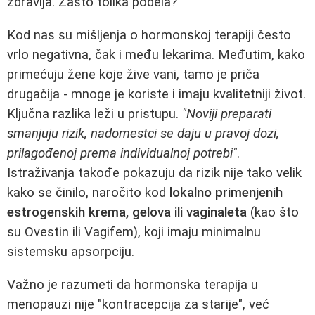
zdravlja. Zašto tolika podela?
Kod nas su mišljenja o hormonskoj terapiji često
vrlo negativna, čak i među lekarima. Međutim, kako
primećuju žene koje žive vani, tamo je priča
drugačija - mnoge je koriste i imaju kvalitetniji život.
Ključna razlika leži u pristupu.
"Noviji preparati
smanjuju rizik, nadomestci se daju u pravoj dozi,
prilagođenoj prema individualnoj potrebi"
.
Istraživanja takođe pokazuju da rizik nije tako velik
kako se činilo, naročito kod
lokalno primenjenih
estrogenskih krema, gelova ili vaginaleta
(kao što
su Ovestin ili Vagifem), koji imaju minimalnu
sistemsku apsorpciju.
Važno je razumeti da hormonska terapija u
menopauzi nije "kontracepcija za starije", već