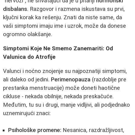
"nervozi", ne shvatajući da je u pitanji
hormonski
disbalans
. Razgovor i razmena iskustava su prvi,
ključni korak ka rešenju. Znati da niste same, da
vaši simptomi imaju ime i uzrok, može da donese
ogromno olakšanje.
Simptomi Koje Ne Smemo Zanemariti: Od
Valunica do Atrofije
Valunci i noćno znojenje su najpoznatiji simptomi,
ali daleko od jedini.
Perimenopauza
(razdoblje pre
prestanka menstruacije) može doneti haotične
cikluse - nekada obilnije, nekada preskačuće.
Međutim, tu su i drugi, manje vidljivi, ali podjednako
uznemirujući znaci:
Psihološke promene:
Nesanica, razdražljivost,