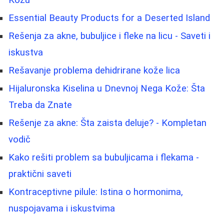
Kožu
Essential Beauty Products for a Deserted Island
Rešenja za akne, bubuljice i fleke na licu - Saveti i
iskustva
Rešavanje problema dehidrirane kože lica
Hijaluronska Kiselina u Dnevnoj Nega Kože: Šta
Treba da Znate
Rešenje za akne: Šta zaista deluje? - Kompletan
vodič
Kako rešiti problem sa bubuljicama i flekama -
praktični saveti
Kontraceptivne pilule: Istina o hormonima,
nuspojavama i iskustvima