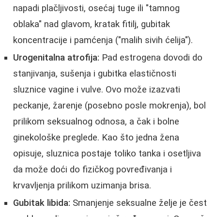
napadi plačljivosti, osećaj tuge ili "tamnog
oblaka" nad glavom, kratak fitilj, gubitak
koncentracije i pamćenja ("malih sivih ćelija").
Urogenitalna atrofija:
Pad estrogena dovodi do
stanjivanja, sušenja i gubitka elastičnosti
sluznice vagine i vulve. Ovo može izazvati
peckanje, žarenje (posebno posle mokrenja), bol
prilikom seksualnog odnosa, a čak i bolne
ginekološke preglede. Kao što jedna žena
opisuje, sluznica postaje toliko tanka i osetljiva
da može doći do fizičkog povređivanja i
krvavljenja prilikom uzimanja brisa.
Gubitak libida:
Smanjenje seksualne želje je čest