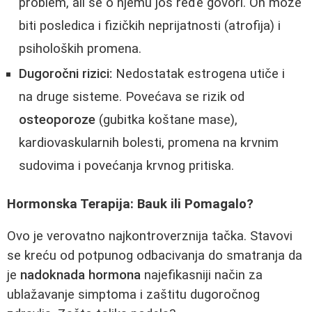
problem, ali se o njemu još ređe govori. On može
biti posledica i fizičkih neprijatnosti (atrofija) i
psiholoških promena.
Dugoročni rizici:
Nedostatak estrogena utiče i
na druge sisteme. Povećava se rizik od
osteoporoze
(gubitka koštane mase),
kardiovaskularnih bolesti, promena na krvnim
sudovima i povećanja krvnog pritiska.
Hormonska Terapija: Bauk ili Pomagalo?
Ovo je verovatno najkontroverznija tačka. Stavovi
se kreću od potpunog odbacivanja do smatranja da
je
nadoknada hormona
najefikasniji način za
ublažavanje simptoma i zaštitu dugoročnog