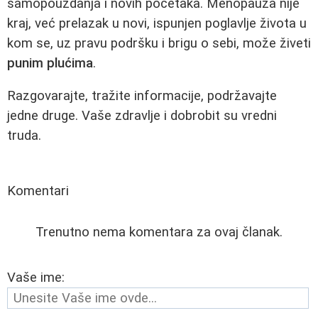
samopouzdanja i novih početaka. Menopauza nije
kraj, već prelazak u novi, ispunjen poglavlje života u
kom se, uz pravu podršku i brigu o sebi, može živeti
punim plućima
.
Razgovarajte, tražite informacije, podržavajte
jedne druge. Vaše zdravlje i dobrobit su vredni
truda.
Komentari
Trenutno nema komentara za ovaj članak.
Vaše ime: