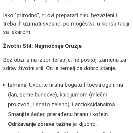
Iako "prirodno", ni ovi preparati nisu bezazleni i
treba ih uzimati svesno, po mogćstvu u konsultaciji
sa lekarom.
Životni Stil: Najmoćnije Oružje
Bez obzira na izbor terapije, ne postoji zamena za
zdrav životni stil. On je temelj za dobro stanje.
Ishrana:
Uvodite hranu bogatu fitoestrogenima
(lan, seme bundeve), kalcijumom (mlečni
proizvodi, lisnato zeleno), i antioksidansima.
Smanjite šećer, prerađenu hranu i kofein.
Održavanje zdrave težine
je ključno.