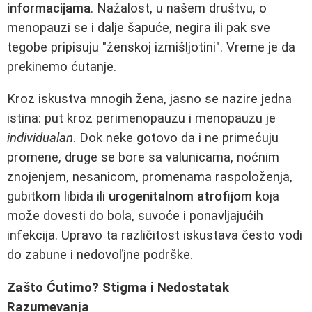
informacijama
. Nažalost, u našem društvu, o
menopauzi se i dalje šapuće, negira ili pak sve
tegobe pripisuju "ženskoj izmišljotini". Vreme je da
prekinemo ćutanje.
Kroz iskustva mnogih žena, jasno se nazire jedna
istina: put kroz perimenopauzu i menopauzu je
individualan
. Dok neke gotovo da i ne primećuju
promene, druge se bore sa valunicama, noćnim
znojenjem, nesanicom, promenama raspoloženja,
gubitkom libida ili
urogenitalnom atrofijom
koja
može dovesti do bola, suvoće i ponavljajućih
infekcija. Upravo ta različitost iskustava često vodi
do zabune i nedovoľjne podrške.
Zašto Ćutimo? Stigma i Nedostatak
Razumevanja