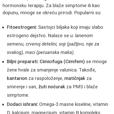
hormonsku terapiju. Za blaže simptome ili kao
dopunu, mnoge se okreću prirodi. Popularni su:
Fitoestrogeni:
Sastojci biljaka koji imaju slabo
estrogeno dejstvo. Nalaze se u:
lanenom
semenu, crvenoj detelini, soji (pažljivo, nije za
svakog), maci (peruanska maka)
.
Biljni preparati:
Cimicifuga (Cimifem)
se mnoge
žene hvale za smanjenje valunica. Takođe,
kantarion
za raspoloženje,
matičnjak
za
smirenje i san,
žuti noćurak
za PMS i blaže
simptome.
Dodaci ishrani:
Omega-3 masne kiseline, vitamin
D, kalcijum, magnezijum, vitamin B kompleks.