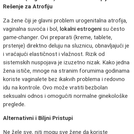
Rešenje za Atrofiju
Za žene čiji je glavni problem urogenitalna atrofija,
vaginalna suvoća i bol,
lokalni estrogeni
su često
game-changer
. Ovi preparati (kreme, tablete,
prstenje) direktno deluju na sluznicu, obnavljajući je
i vraćajući elastičnost i vlažnost. Rizik od
sistemskih nuspojava je izuzetno nizak. Kako jedna
žena ističe, mnoge na stranim forumima godinama
koriste vaginalete bez ikakvih problema i redovno
idu na kontrole. Ovo može vratiti bezbolan
seksualni odnos i omogućiti normalne ginekološke
preglede.
Alternativni i Biljni Pristupi
Ne žele sve, niti mogu sve žene da koriste