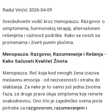
Radul Vinčić
2026-04-09
Sveobuhvatni vodič kroz menopauzu. Razgovor o
simptomima, hormonskoj terapiji, alternativnim
rešenjima i važnosti podrške. Kako se nositi sa
promenama i živeti punim plućima.
Menopauza: Razgovor, Razumevanje i Rešenja -
Kako Sačuvati Kvalitet Života
Menopauza. Reč koja kod mnogih žena izaziva
mešavinu emocija - od neizvesnosti i straha do
olakšanja. Za neke je to samo još jedna životna
faza, za druge prava oluja simptoma koji remete
svakodnevicu. Ono što je zajedničko svima jeste
potreba za
razgovorom, razumevanjem i