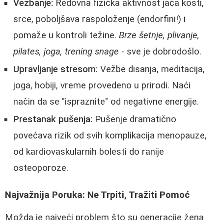
Vezbanje:
Redovna fizička aktivnost jača kosti,
srce, poboljšava raspoloženje (endorfini!) i
pomaže u kontroli težine.
Brze šetnje, plivanje,
pilates, joga, trening snage
- sve je dobrodošlo.
Upravljanje stresom:
Vežbe disanja, meditacija,
joga, hobiji, vreme provedeno u prirodi. Naći
način da se "ispraznite" od negativne energije.
Prestanak pušenja:
Pušenje dramatično
povećava rizik od svih komplikacija menopauze,
od kardiovaskularnih bolesti do ranije
osteoporoze.
Najvažnija Poruka: Ne Trpiti, Tražiti Pomoć
Možda je najveći problem što su generacije žena