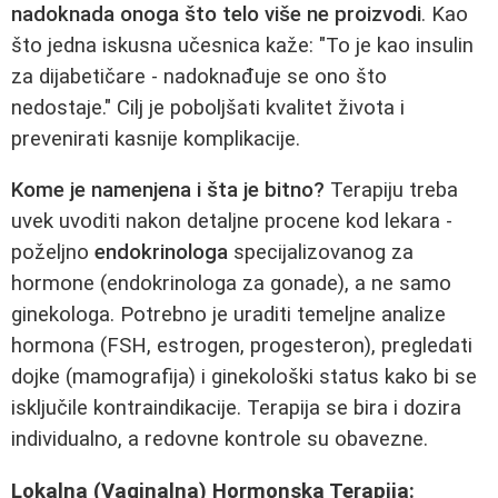
nadoknada onoga što telo više ne proizvodi
. Kao
što jedna iskusna učesnica kaže: "To je kao insulin
za dijabetičare - nadoknađuje se ono što
nedostaje." Cilj je poboljšati kvalitet života i
prevenirati kasnije komplikacije.
Kome je namenjena i šta je bitno?
Terapiju treba
uvek uvoditi nakon detaljne procene kod lekara -
poželjno
endokrinologa
specijalizovanog za
hormone (endokrinologa za gonade), a ne samo
ginekologa. Potrebno je uraditi temeljne analize
hormona (FSH, estrogen, progesteron), pregledati
dojke (mamografija) i ginekološki status kako bi se
isključile kontraindikacije. Terapija se bira i dozira
individualno, a redovne kontrole su obavezne.
Lokalna (Vaginalna) Hormonska Terapija: