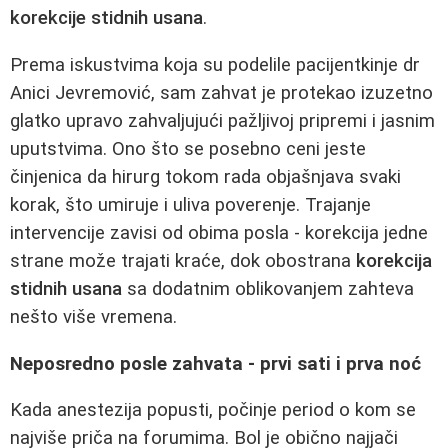
korekcije stidnih usana
.
Prema iskustvima koja su podelile pacijentkinje dr
Anici Jevremović, sam zahvat je protekao izuzetno
glatko upravo zahvaljujući pažljivoj pripremi i jasnim
uputstvima. Ono što se posebno ceni jeste
činjenica da hirurg tokom rada objašnjava svaki
korak, što umiruje i uliva poverenje. Trajanje
intervencije zavisi od obima posla - korekcija jedne
strane može trajati kraće, dok obostrana
korekcija
stidnih usana
sa dodatnim oblikovanjem zahteva
nešto više vremena.
Neposredno posle zahvata - prvi sati i prva noć
Kada anestezija popusti, počinje period o kom se
najviše priča na forumima. Bol je obično najjači