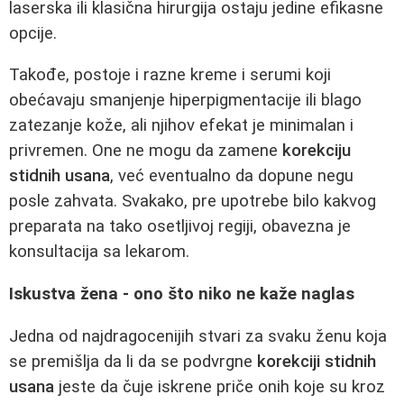
laserska ili klasična hirurgija ostaju jedine efikasne
opcije.
Takođe, postoje i razne kreme i serumi koji
obećavaju smanjenje hiperpigmentacije ili blago
zatezanje kože, ali njihov efekat je minimalan i
privremen. One ne mogu da zamene
korekciju
stidnih usana
, već eventualno da dopune negu
posle zahvata. Svakako, pre upotrebe bilo kakvog
preparata na tako osetljivoj regiji, obavezna je
konsultacija sa lekarom.
Iskustva žena - ono što niko ne kaže naglas
Jedna od najdragocenijih stvari za svaku ženu koja
se premišlja da li da se podvrgne
korekciji stidnih
usana
jeste da čuje iskrene priče onih koje su kroz