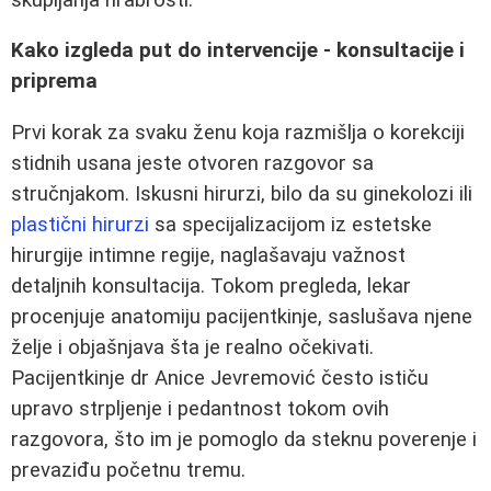
Kako izgleda put do intervencije - konsultacije i
priprema
Prvi korak za svaku ženu koja razmišlja o korekciji
stidnih usana jeste otvoren razgovor sa
stručnjakom. Iskusni hirurzi, bilo da su ginekolozi ili
plastični hirurzi
sa specijalizacijom iz estetske
hirurgije intimne regije, naglašavaju važnost
detaljnih konsultacija. Tokom pregleda, lekar
procenjuje anatomiju pacijentkinje, saslušava njene
želje i objašnjava šta je realno očekivati.
Pacijentkinje dr Anice Jevremović često ističu
upravo strpljenje i pedantnost tokom ovih
razgovora, što im je pomoglo da steknu poverenje i
prevaziđu početnu tremu.