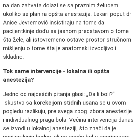
na dan zahvata dolazi se sa praznim želucem
ukoliko se planira opšta anestezija. Lekari poput dr
Anice Jevremović insistiraju na tome da
pacijentkinje dođu sa jasnom predstavom o tome
šta žele, ali istovremeno ostave prostor stručnom
mišljenju o tome šta je anatomski izvodljivo i
skladno.
Tok same intervencije - lokalna ili opšta
anestezija?
Jedno od najčešćih pitanja glasi: „Da li boli?“
Iskustva sa
korekcijom stidnih usana
se u ovom
pogledu razlikuju, pre svega zbog izbora anestezije
i individualnog praga bola. Većina intervencija danas
se izvodi u lokalnoj anesteziji, što znači da je
pacijentkinja budna, ali ne oseća bol u operisanom