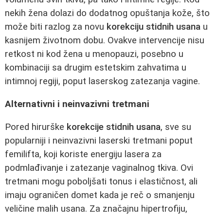
nekih žena dolazi do dodatnog opuštanja kože, što
može biti razlog za novu
korekciju stidnih usana
u
kasnijem životnom dobu. Ovakve intervencije nisu
retkost ni kod žena u menopauzi, posebno u
kombinaciji sa drugim estetskim zahvatima u
intimnoj regiji, poput laserskog zatezanja vagine.
Alternativni i neinvazivni tretmani
Pored hirurške
korekcije stidnih usana
, sve su
popularniji i neinvazivni laserski tretmani poput
femilifta, koji koriste energiju lasera za
podmlađivanje i zatezanje vaginalnog tkiva. Ovi
tretmani mogu poboljšati tonus i elastičnost, ali
imaju ograničen domet kada je reč o smanjenju
veličine malih usana. Za značajnu hipertrofiju,