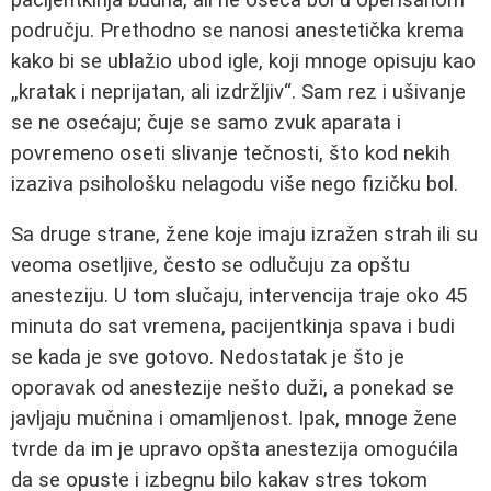
području. Prethodno se nanosi anestetička krema
kako bi se ublažio ubod igle, koji mnoge opisuju kao
„kratak i neprijatan, ali izdržljiv“. Sam rez i ušivanje
se ne osećaju; čuje se samo zvuk aparata i
povremeno oseti slivanje tečnosti, što kod nekih
izaziva psihološku nelagodu više nego fizičku bol.
Sa druge strane, žene koje imaju izražen strah ili su
veoma osetljive, često se odlučuju za opštu
anesteziju. U tom slučaju, intervencija traje oko 45
minuta do sat vremena, pacijentkinja spava i budi
se kada je sve gotovo. Nedostatak je što je
oporavak od anestezije nešto duži, a ponekad se
javljaju mučnina i omamljenost. Ipak, mnoge žene
tvrde da im je upravo opšta anestezija omogućila
da se opuste i izbegnu bilo kakav stres tokom