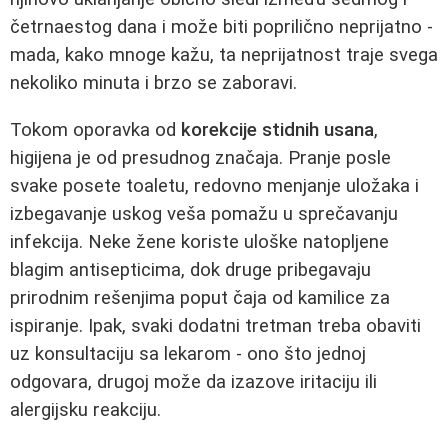
četrnaestog dana i može biti poprilično neprijatno -
mada, kako mnoge kažu, ta neprijatnost traje svega
nekoliko minuta i brzo se zaboravi.
Tokom oporavka od
korekcije stidnih usana
,
higijena je od presudnog značaja. Pranje posle
svake posete toaletu, redovno menjanje uložaka i
izbegavanje uskog veša pomažu u sprečavanju
infekcija. Neke žene koriste uloške natopljene
blagim antisepticima, dok druge pribegavaju
prirodnim rešenjima poput čaja od kamilice za
ispiranje. Ipak, svaki dodatni tretman treba obaviti
uz konsultaciju sa lekarom - ono što jednoj
odgovara, drugoj može da izazove iritaciju ili
alergijsku reakciju.