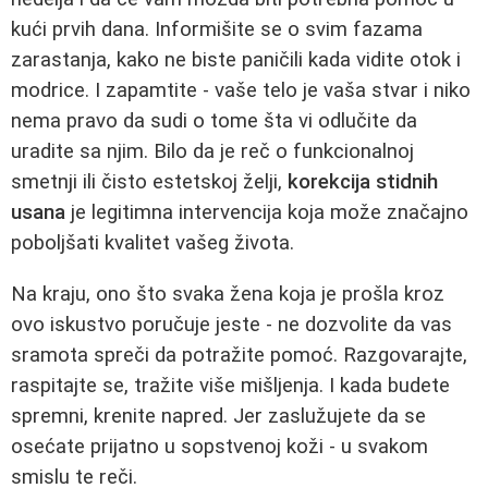
kući prvih dana. Informišite se o svim fazama
zarastanja, kako ne biste paničili kada vidite otok i
modrice. I zapamtite - vaše telo je vaša stvar i niko
nema pravo da sudi o tome šta vi odlučite da
uradite sa njim. Bilo da je reč o funkcionalnoj
smetnji ili čisto estetskoj želji,
korekcija stidnih
usana
je legitimna intervencija koja može značajno
poboljšati kvalitet vašeg života.
Na kraju, ono što svaka žena koja je prošla kroz
ovo iskustvo poručuje jeste - ne dozvolite da vas
sramota spreči da potražite pomoć. Razgovarajte,
raspitajte se, tražite više mišljenja. I kada budete
spremni, krenite napred. Jer zaslužujete da se
osećate prijatno u sopstvenoj koži - u svakom
smislu te reči.