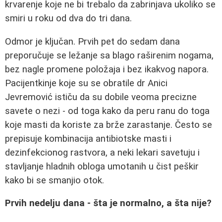
krvarenje koje ne bi trebalo da zabrinjava ukoliko se
smiri u roku od dva do tri dana.
Odmor je ključan. Prvih pet do sedam dana
preporučuje se ležanje sa blago raširenim nogama,
bez nagle promene položaja i bez ikakvog napora.
Pacijentkinje koje su se obratile dr Anici
Jevremović ističu da su dobile veoma precizne
savete o nezi - od toga kako da peru ranu do toga
koje masti da koriste za brže zarastanje. Često se
prepisuje kombinacija antibiotske masti i
dezinfekcionog rastvora, a neki lekari savetuju i
stavljanje hladnih obloga umotanih u čist peškir
kako bi se smanjio otok.
Prvih nedelju dana - šta je normalno, a šta nije?