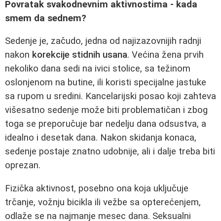
Povratak svakodnevnim aktivnostima - kada
smem da sednem?
Sedenje je, začudo, jedna od najizazovnijih radnji
nakon
korekcije stidnih usana
. Većina žena prvih
nekoliko dana sedi na ivici stolice, sa težinom
oslonjenom na butine, ili koristi specijalne jastuke
sa rupom u sredini. Kancelarijski posao koji zahteva
višesatno sedenje može biti problematičan i zbog
toga se preporučuje bar nedelju dana odsustva, a
idealno i desetak dana. Nakon skidanja konaca,
sedenje postaje znatno udobnije, ali i dalje treba biti
oprezan.
Fizička aktivnost, posebno ona koja uključuje
trčanje, vožnju bicikla ili vežbe sa opterećenjem,
odlaže se na najmanje mesec dana. Seksualni