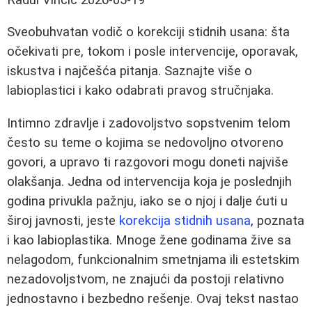
Sveobuhvatan vodič o korekciji stidnih usana: šta
očekivati pre, tokom i posle intervencije, oporavak,
iskustva i najčešća pitanja. Saznajte više o
labioplastici i kako odabrati pravog stručnjaka.
Intimno zdravlje i zadovoljstvo sopstvenim telom
često su teme o kojima se nedovoljno otvoreno
govori, a upravo ti razgovori mogu doneti najviše
olakšanja. Jedna od intervencija koja je poslednjih
godina privukla pažnju, iako se o njoj i dalje ćuti u
široj javnosti, jeste
korekcija stidnih usana
, poznata
i kao labioplastika. Mnoge žene godinama žive sa
nelagodom, funkcionalnim smetnjama ili estetskim
nezadovoljstvom, ne znajući da postoji relativno
jednostavno i bezbedno rešenje. Ovaj tekst nastao