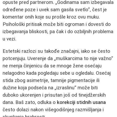
opuste pred partnerom. „Godinama sam izbegavala
određene poze i uvek sam gasila svetlo“, čest je
komentar onih koje su prošle kroz ovu muku.
Psihološki pritisak može biti ogroman i dovesti do
izbegavanja bliskosti, pa čak i do ozbiljnih problema
u vezi.
Estetski razlozi su takođe značajni, iako se često
potcenjuju. Uverenje da „muškarcima to nije važno“
ne menja činjenicu da se mnoge žene osećaju
nelagodno kada pogledaju sebe u ogledalu. Osećaj
stida zbog asimetrije, tamnije pigmentacije ili
dužine koja podseća na „izraslinu“ može biti
duboko ukorenjen i prisutan još od tinejdžerskih
dana. Baš zato, odluka o
korekciji stidnih usana
često dolazi nakon višegodišnjeg razmišljanja i
skupljanja hrabrosti.