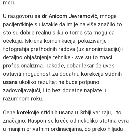
meri.
U razgovoru sa
dr Anicom Jevremović
, mnoge
pacijentkinje su istakle da im je najviše značilo to
što su dobile realnu sliku o tome šta mogu da
očekuju. Iskrena komunikacija, pokazivanje
fotografija prethodnih radova (uz anonimizaciju) i
detaljno objašnjenje tehnike - sve su to znaci
profesionalizma. Takođe, dobar lekar će uvek
ostaviti mogućnost za dodatnu
korekciju stidnih
usana
ukoliko rezultat ne bude potpuno
zadovoljavajući, i to bez dodatne naplate u
razumnom roku.
Cene
korekcije stidnih usana
u Srbiji variraju, i to
značajno. Raspon se kreće od nekoliko stotina evra
u manjim privatnim ordinacijama, do preko hiljadu