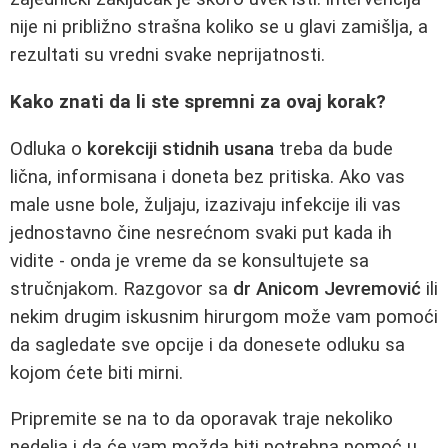
nije ni približno strašna koliko se u glavi zamišlja, a
rezultati su vredni svake neprijatnosti.
Kako znati da li ste spremni za ovaj korak?
Odluka o
korekciji stidnih usana
treba da bude
lična, informisana i doneta bez pritiska. Ako vas
male usne bole, žuljaju, izazivaju infekcije ili vas
jednostavno čine nesrećnom svaki put kada ih
vidite - onda je vreme da se konsultujete sa
stručnjakom. Razgovor sa
dr Anicom Jevremović
ili
nekim drugim iskusnim hirurgom može vam pomoći
da sagledate sve opcije i da donesete odluku sa
kojom ćete biti mirni.
Pripremite se na to da oporavak traje nekoliko
nedelja i da će vam možda biti potrebna pomoć u