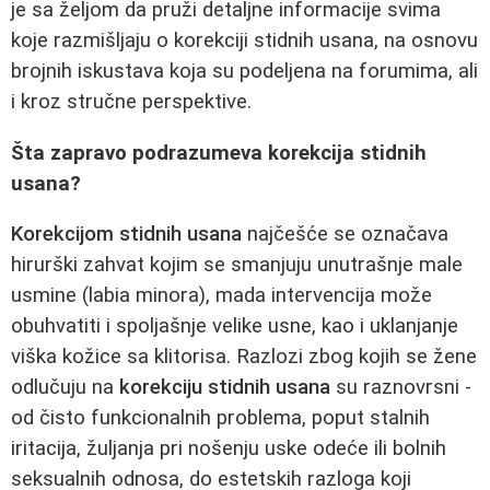
je sa željom da pruži detaljne informacije svima
koje razmišljaju o korekciji stidnih usana, na osnovu
brojnih iskustava koja su podeljena na forumima, ali
i kroz stručne perspektive.
Šta zapravo podrazumeva korekcija stidnih
usana?
Korekcijom stidnih usana
najčešće se označava
hirurški zahvat kojim se smanjuju unutrašnje male
usmine (labia minora), mada intervencija može
obuhvatiti i spoljašnje velike usne, kao i uklanjanje
viška kožice sa klitorisa. Razlozi zbog kojih se žene
odlučuju na
korekciju stidnih usana
su raznovrsni -
od čisto funkcionalnih problema, poput stalnih
iritacija, žuljanja pri nošenju uske odeće ili bolnih
seksualnih odnosa, do estetskih razloga koji