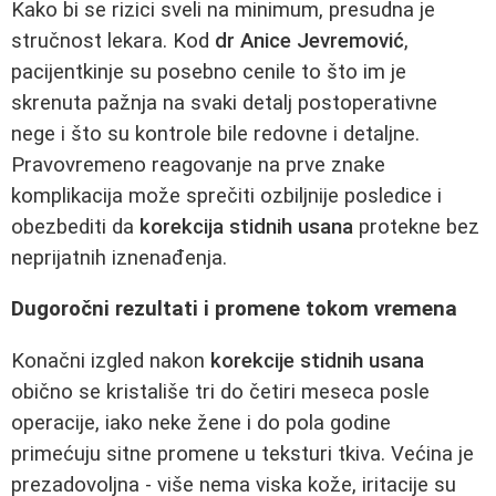
Kako bi se rizici sveli na minimum, presudna je
stručnost lekara. Kod
dr Anice Jevremović
,
pacijentkinje su posebno cenile to što im je
skrenuta pažnja na svaki detalj postoperativne
nege i što su kontrole bile redovne i detaljne.
Pravovremeno reagovanje na prve znake
komplikacija može sprečiti ozbiljnije posledice i
obezbediti da
korekcija stidnih usana
protekne bez
neprijatnih iznenađenja.
Dugoročni rezultati i promene tokom vremena
Konačni izgled nakon
korekcije stidnih usana
obično se kristališe tri do četiri meseca posle
operacije, iako neke žene i do pola godine
primećuju sitne promene u teksturi tkiva. Većina je
prezadovoljna - više nema viska kože, iritacije su