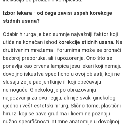
Izbor lekara - od čega zavisi uspeh korekcije
stidnih usana?
Odabir hirurga je bez sumnje najvažniji faktor koji
utiče na konačan ishod
korekcije stidnih usana
. Na
društvenim mrežama i forumima može se pronaći
bezbroj preporuka, ali i upozorenja. Ono što se
ponavlja kao crvena lampica jesu lekari koji nemaju
dovoljno iskustva specifično u ovoj oblasti, koji ne
slušaju želje pacijentkinje ili koji obećavaju
nemoguće. Ginekolog je po obrazovanju
najpozvaniji za ovu regiju, ali nije svaki ginekolog
ujedno i vešt estetski hirurg. Slično tome, plastični
hirurzi koji se bave grudima i licem ne poznaju
nužno specifičnosti intimne anatomije u dovoljnoj