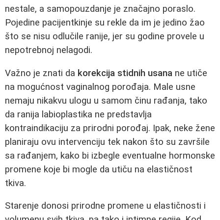
nestale, a samopouzdanje je značajno poraslo.
Pojedine pacijentkinje su rekle da im je jedino žao
što se nisu odlučile ranije, jer su godine provele u
nepotrebnoj nelagodi.
Važno je znati da
korekcija stidnih usana
ne utiče
na mogućnost vaginalnog porođaja. Male usne
nemaju nikakvu ulogu u samom činu rađanja, tako
da ranija labioplastika ne predstavlja
kontraindikaciju za prirodni porođaj. Ipak, neke žene
planiraju ovu intervenciju tek nakon što su završile
sa rađanjem, kako bi izbegle eventualne hormonske
promene koje bi mogle da utiču na elastičnost
tkiva.
Starenje donosi prirodne promene u elastičnosti i
volumenu svih tkiva, pa tako i intimne regije. Kod