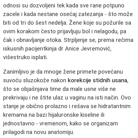
odnosi su dozvoljeni tek kada sve rane potpuno
zacele i kada nestane osećaj zatezanja - što može
biti od tri do šest nedelja. Žene koje su požurile sa
ovim korakom često prijavljuju bol i nelagodu, pa
čak i obnavljanje otoka. Strpljenje se, prema rečima
iskusnih pacijentkinja dr Anice Jevremović,
višestruko isplati.
Zanimljivo je da mnoge žene primete povećanu
suvoću sluzokože nakon
korekcije stidnih usana
,
što se objašnjava time da male usne više ne
prekrivaju i ne štite ulaz u vaginu na isti način. Ovo
stanje je obično prolazno i rešava se hidratantnim
kremama na bazi hijaluronske kiseline ili
jednostavno - vremenom, kako se organizam
prilagodi na novu anatomiju.