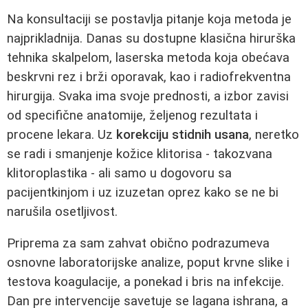
Na konsultaciji se postavlja pitanje koja metoda je
najprikladnija. Danas su dostupne klasična hirurška
tehnika skalpelom, laserska metoda koja obećava
beskrvni rez i brži oporavak, kao i radiofrekventna
hirurgija. Svaka ima svoje prednosti, a izbor zavisi
od specifične anatomije, željenog rezultata i
procene lekara. Uz
korekciju stidnih usana
, neretko
se radi i smanjenje kožice klitorisa - takozvana
klitoroplastika - ali samo u dogovoru sa
pacijentkinjom i uz izuzetan oprez kako se ne bi
narušila osetljivost.
Priprema za sam zahvat obično podrazumeva
osnovne laboratorijske analize, poput krvne slike i
testova koagulacije, a ponekad i bris na infekcije.
Dan pre intervencije savetuje se lagana ishrana, a