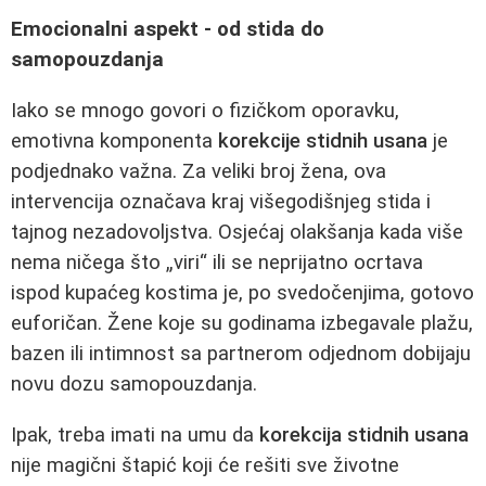
Emocionalni aspekt - od stida do
samopouzdanja
Iako se mnogo govori o fizičkom oporavku,
emotivna komponenta
korekcije stidnih usana
je
podjednako važna. Za veliki broj žena, ova
intervencija označava kraj višegodišnjeg stida i
tajnog nezadovoljstva. Osjećaj olakšanja kada više
nema ničega što „viri“ ili se neprijatno ocrtava
ispod kupaćeg kostima je, po svedočenjima, gotovo
euforičan. Žene koje su godinama izbegavale plažu,
bazen ili intimnost sa partnerom odjednom dobijaju
novu dozu samopouzdanja.
Ipak, treba imati na umu da
korekcija stidnih usana
nije magični štapić koji će rešiti sve životne