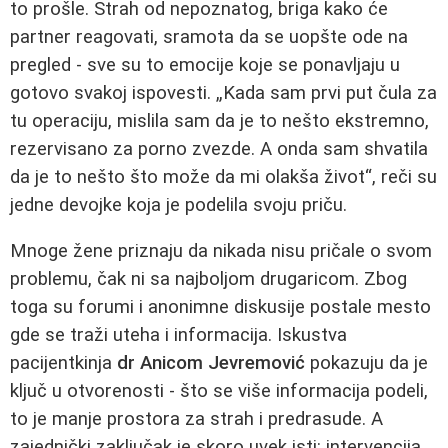
to prošle. Strah od nepoznatog, briga kako će
partner reagovati, sramota da se uopšte ode na
pregled - sve su to emocije koje se ponavljaju u
gotovo svakoj ispovesti. „Kada sam prvi put čula za
tu operaciju, mislila sam da je to nešto ekstremno,
rezervisano za porno zvezde. A onda sam shvatila
da je to nešto što može da mi olakša život“, reči su
jedne devojke koja je podelila svoju priču.
Mnoge žene priznaju da nikada nisu pričale o svom
problemu, čak ni sa najboljom drugaricom. Zbog
toga su forumi i anonimne diskusije postale mesto
gde se traži uteha i informacija. Iskustva
pacijentkinja
dr Anicom Jevremović
pokazuju da je
ključ u otvorenosti - što se više informacija podeli,
to je manje prostora za strah i predrasude. A
zajednički zaključak je skoro uvek isti: intervencija