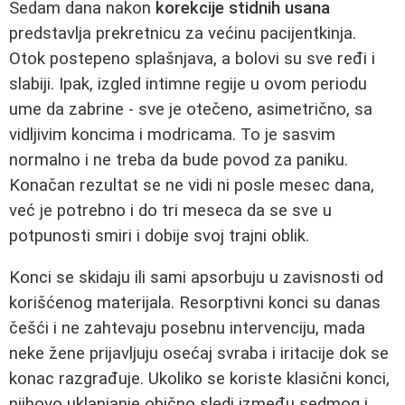
Sedam dana nakon
korekcije stidnih usana
predstavlja prekretnicu za većinu pacijentkinja.
Otok postepeno splašnjava, a bolovi su sve ređi i
slabiji. Ipak, izgled intimne regije u ovom periodu
ume da zabrine - sve je otečeno, asimetrično, sa
vidljivim koncima i modricama. To je sasvim
normalno i ne treba da bude povod za paniku.
Konačan rezultat se ne vidi ni posle mesec dana,
već je potrebno i do tri meseca da se sve u
potpunosti smiri i dobije svoj trajni oblik.
Konci se skidaju ili sami apsorbuju u zavisnosti od
korišćenog materijala. Resorptivni konci su danas
češći i ne zahtevaju posebnu intervenciju, mada
neke žene prijavljuju osećaj svraba i iritacije dok se
konac razgrađuje. Ukoliko se koriste klasični konci,
njihovo uklanjanje obično sledi između sedmog i