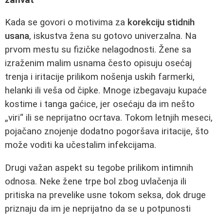
Kada se govori o motivima za
korekciju stidnih
usana
, iskustva žena su gotovo univerzalna. Na
prvom mestu su fizičke nelagodnosti. Žene sa
izraženim malim usnama često opisuju osećaj
trenja i iritacije prilikom nošenja uskih farmerki,
helanki ili veša od čipke. Mnoge izbegavaju kupaće
kostime i tanga gaćice, jer osećaju da im nešto
„viri“ ili se neprijatno ocrtava. Tokom letnjih meseci,
pojačano znojenje dodatno pogoršava iritacije, što
može voditi ka učestalim infekcijama.
Drugi važan aspekt su tegobe prilikom intimnih
odnosa. Neke žene trpe bol zbog uvlačenja ili
pritiska na prevelike usne tokom seksa, dok druge
priznaju da im je neprijatno da se u potpunosti