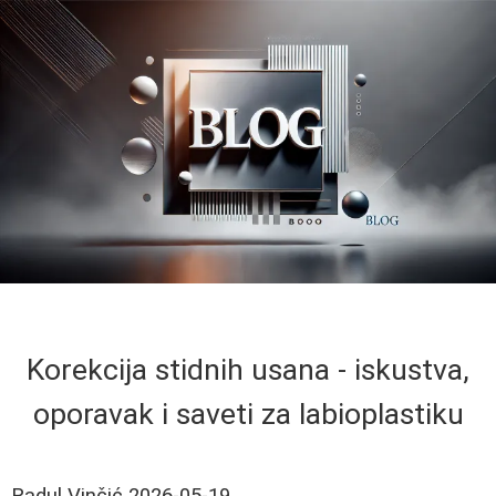
Korekcija stidnih usana - iskustva,
oporavak i saveti za labioplastiku
Radul Vinčić
2026-05-19