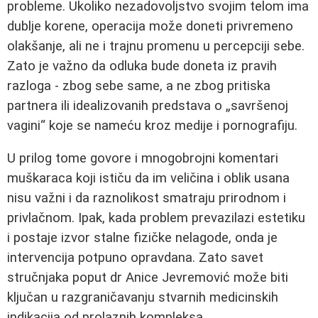
probleme. Ukoliko nezadovoljstvo svojim telom ima
dublje korene, operacija može doneti privremeno
olakšanje, ali ne i trajnu promenu u percepciji sebe.
Zato je važno da odluka bude doneta iz pravih
razloga - zbog sebe same, a ne zbog pritiska
partnera ili idealizovanih predstava o „savršenoj
vagini“ koje se nameću kroz medije i pornografiju.
U prilog tome govore i mnogobrojni komentari
muškaraca koji ističu da im veličina i oblik usana
nisu važni i da raznolikost smatraju prirodnom i
privlačnom. Ipak, kada problem prevazilazi estetiku
i postaje izvor stalne fizičke nelagode, onda je
intervencija potpuno opravdana. Zato savet
stručnjaka poput dr Anice Jevremović može biti
ključan u razgraničavanju stvarnih medicinskih
indikacija od prolaznih kompleksa.