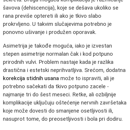
šavova (dehiscencija), koje se dešava ukoliko se
rana previše optereti ili ako je tkivo slabo
prokrvljeno. U takvim slučajevima potrebno je
ponovno ušivanje i produžen oporavak.
Asimetrija je takođe moguća, iako je izvestan
stepen asimetrije normalan čak i kod potpuno
prirodnih vulvi. Problem nastaje kada je razlika
drastična i estetski neprihvatljiva. Srećom, dodatna
korekcija stidnih usana
može to ispraviti, ali je
potrebno sačekati da tkivo potpuno zacele -
najmanje tri do šest meseci. Retke, ali ozbiljnije
komplikacije uključuju oštećenje nervnih završetaka
koje može dovesti do smanjene osetljivosti ili,
nasuprot tome, do preosetljivosti i bola pri dodiru.