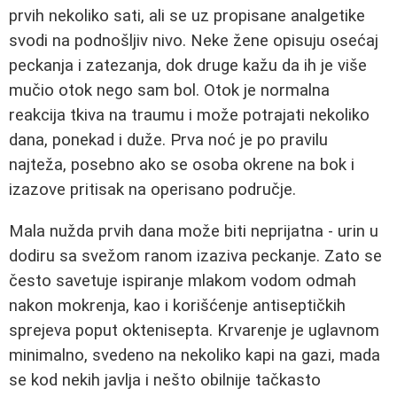
prvih nekoliko sati, ali se uz propisane analgetike
svodi na podnošljiv nivo. Neke žene opisuju osećaj
peckanja i zatezanja, dok druge kažu da ih je više
mučio otok nego sam bol. Otok je normalna
reakcija tkiva na traumu i može potrajati nekoliko
dana, ponekad i duže. Prva noć je po pravilu
najteža, posebno ako se osoba okrene na bok i
izazove pritisak na operisano područje.
Mala nužda prvih dana može biti neprijatna - urin u
dodiru sa svežom ranom izaziva peckanje. Zato se
često savetuje ispiranje mlakom vodom odmah
nakon mokrenja, kao i korišćenje antiseptičkih
sprejeva poput oktenisepta. Krvarenje je uglavnom
minimalno, svedeno na nekoliko kapi na gazi, mada
se kod nekih javlja i nešto obilnije tačkasto