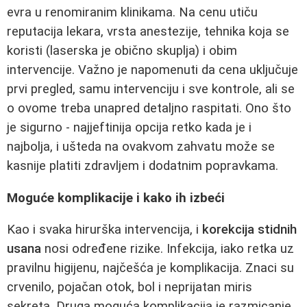
evra u renomiranim klinikama. Na cenu utiču
reputacija lekara, vrsta anestezije, tehnika koja se
koristi (laserska je obično skuplja) i obim
intervencije. Važno je napomenuti da cena uključuje
prvi pregled, samu intervenciju i sve kontrole, ali se
o ovome treba unapred detaljno raspitati. Ono što
je sigurno - najjeftinija opcija retko kada je i
najbolja, i ušteda na ovakvom zahvatu može se
kasnije platiti zdravljem i dodatnim popravkama.
Moguće komplikacije i kako ih izbeći
Kao i svaka hirurška intervencija, i
korekcija stidnih
usana
nosi određene rizike. Infekcija, iako retka uz
pravilnu higijenu, najčešća je komplikacija. Znaci su
crvenilo, pojačan otok, bol i neprijatan miris
sekreta. Druga moguća komplikacija je razmicanje