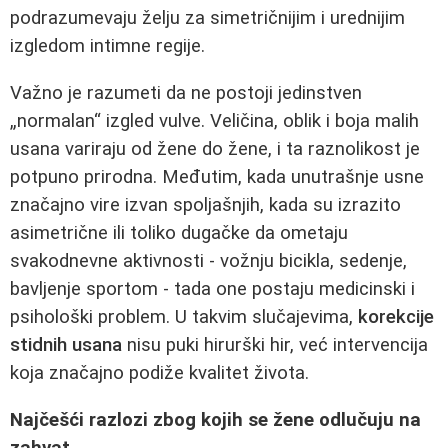
podrazumevaju želju za simetričnijim i urednijim
izgledom intimne regije.
Važno je razumeti da ne postoji jedinstven
„normalan“ izgled vulve. Veličina, oblik i boja malih
usana variraju od žene do žene, i ta raznolikost je
potpuno prirodna. Međutim, kada unutrašnje usne
značajno vire izvan spoljašnjih, kada su izrazito
asimetrične ili toliko dugačke da ometaju
svakodnevne aktivnosti - vožnju bicikla, sedenje,
bavljenje sportom - tada one postaju medicinski i
psihološki problem. U takvim slučajevima,
korekcije
stidnih usana
nisu puki hirurški hir, već intervencija
koja značajno podiže kvalitet života.
Najčešći razlozi zbog kojih se žene odlučuju na
zahvat