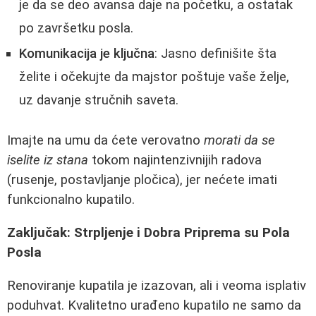
je da se deo avansa daje na početku, a ostatak
po završetku posla.
Komunikacija je ključna
: Jasno definišite šta
želite i očekujte da majstor poštuje vaše želje,
uz davanje stručnih saveta.
Imajte na umu da ćete verovatno
morati da se
iselite iz stana
tokom najintenzivnijih radova
(rusenje, postavljanje pločica), jer nećete imati
funkcionalno kupatilo.
Zaključak: Strpljenje i Dobra Priprema su Pola
Posla
Renoviranje kupatila je izazovan, ali i veoma isplativ
poduhvat. Kvalitetno urađeno kupatilo ne samo da