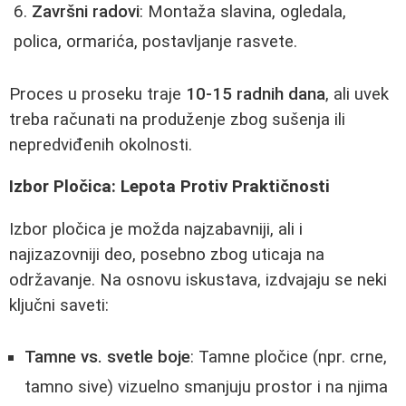
Završni radovi
: Montaža slavina, ogledala,
polica, ormarića, postavljanje rasvete.
Proces u proseku traje
10-15 radnih dana
, ali uvek
treba računati na produženje zbog sušenja ili
nepredviđenih okolnosti.
Izbor Pločica: Lepota Protiv Praktičnosti
Izbor pločica je možda najzabavniji, ali i
najizazovniji deo, posebno zbog uticaja na
održavanje. Na osnovu iskustava, izdvajaju se neki
ključni saveti:
Tamne vs. svetle boje
: Tamne pločice (npr. crne,
tamno sive) vizuelno smanjuju prostor i na njima