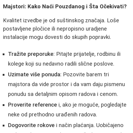
Majstori: Kako Naći Pouzdanog i Šta Očekivati?
Kvalitet izvedbe je od suštinskog značaja. Loše
postavljene pločice ili nepropisno uradjene
instalacije mogu dovesti do skupih popravki.
Tražite preporuke
: Pitajte prijatelje, rodbinu ili
kolege koji su nedavno radili slične poslove.
Uzimate više ponuda
: Pozovite barem tri
majstora da vide prostor i da vam daju pismenu
ponudu sa detaljnim opisom radova i cenom.
Proverite reference
i, ako je moguće, pogledajte
neke od prethodno urađenih radova.
Dogovorite rokove
i način plaćanja. Uobičajeno