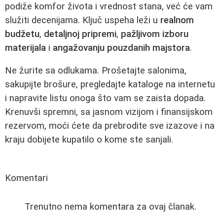
podiže komfor života i vrednost stana, već će vam
služiti decenijama. Ključ uspeha leži u
realnom
budžetu
,
detaljnoj pripremi
,
pažljivom izboru
materijala
i
angažovanju pouzdanih majstora
.
Ne žurite sa odlukama. Prošetajte salonima,
sakupijte brošure, pregledajte kataloge na internetu
i napravite listu onoga što vam se zaista dopada.
Krenuvši spremni, sa jasnom vizijom i finansijskom
rezervom, moći ćete da prebrodite sve izazove i na
kraju dobijete kupatilo o kome ste sanjali.
Komentari
Trenutno nema komentara za ovaj članak.