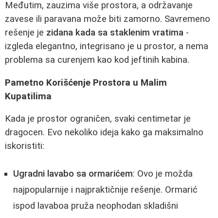
Međutim, zauzima više prostora, a održavanje
zavese ili paravana može biti zamorno. Savremeno
rešenje je
zidana kada sa staklenim vratima
-
izgleda elegantno, integrisano je u prostor, a nema
problema sa curenjem kao kod jeftinih kabina.
Pametno Korišćenje Prostora u Malim
Kupatilima
Kada je prostor ograničen, svaki centimetar je
dragocen. Evo nekoliko ideja kako ga maksimalno
iskoristiti:
Ugradni lavabo sa ormarićem
: Ovo je možda
najpopularnije i najpraktičnije rešenje. Ormarić
ispod lavaboa pruža neophodan skladišni