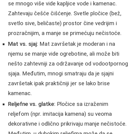
se mnogo više vide kapljice vode i kamenac.
Zahtevaju češće čišćenje. Svetle pločice (bež,
svetlo sive, beličaste) prostor čine vedrijim i
prozračnijim, a manje se primećuju nečistoće.
Mat vs. sjaj
: Mat završetak je moderan i na
njemu se manje vide ogrebotine, ali može biti
nešto zahtevniji za održavanje od vodootpornog
sjaja. Međutim, mnogi smatraju da je sjajni
završetak ipak praktičniji jer se lako brise
kamenac.
Reljefne vs. glatke
: Pločice sa izraženim
reljefom (npr. imitacija kamena) su veoma
dekorativne i odlično prikrivaju manje nečistoće.
Međutim, u dubokim reljefima može da se