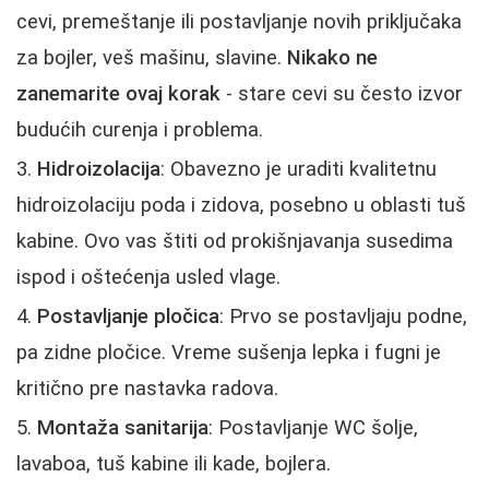
cevi, premeštanje ili postavljanje novih priključaka
za bojler, veš mašinu, slavine.
Nikako ne
zanemarite ovaj korak
- stare cevi su često izvor
budućih curenja i problema.
Hidroizolacija
: Obavezno je uraditi kvalitetnu
hidroizolaciju poda i zidova, posebno u oblasti tuš
kabine. Ovo vas štiti od prokišnjavanja susedima
ispod i oštećenja usled vlage.
Postavljanje pločica
: Prvo se postavljaju podne,
pa zidne pločice. Vreme sušenja lepka i fugni je
kritično pre nastavka radova.
Montaža sanitarija
: Postavljanje WC šolje,
lavaboa, tuš kabine ili kade, bojlera.