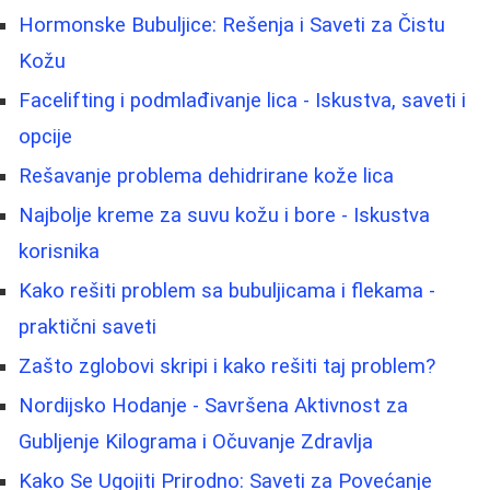
Hormonske Bubuljice: Rešenja i Saveti za Čistu
Kožu
Facelifting i podmlađivanje lica - Iskustva, saveti i
opcije
Rešavanje problema dehidrirane kože lica
Najbolje kreme za suvu kožu i bore - Iskustva
korisnika
Kako rešiti problem sa bubuljicama i flekama -
praktični saveti
Zašto zglobovi skripi i kako rešiti taj problem?
Nordijsko Hodanje - Savršena Aktivnost za
Gubljenje Kilograma i Očuvanje Zdravlja
Kako Se Ugojiti Prirodno: Saveti za Povećanje