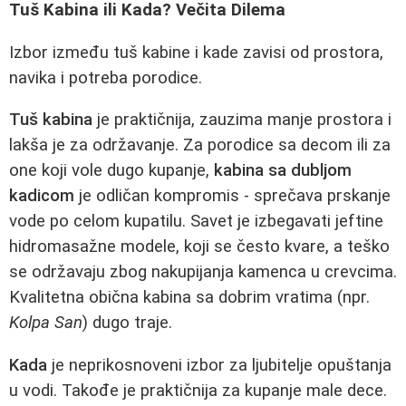
Tuš Kabina ili Kada? Večita Dilema
Izbor između tuš kabine i kade zavisi od prostora,
navika i potreba porodice.
Tuš kabina
je praktičnija, zauzima manje prostora i
lakša je za održavanje. Za porodice sa decom ili za
one koji vole dugo kupanje,
kabina sa dubljom
kadicom
je odličan kompromis - sprečava prskanje
vode po celom kupatilu. Savet je izbegavati jeftine
hidromasažne modele, koji se često kvare, a teško
se održavaju zbog nakupijanja kamenca u crevcima.
Kvalitetna obična kabina sa dobrim vratima (npr.
Kolpa San
) dugo traje.
Kada
je neprikosnoveni izbor za ljubitelje opuštanja
u vodi. Takođe je praktičnija za kupanje male dece.