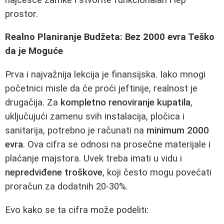
prostor.
Realno Planiranje Budžeta: Bez 2000 evra Teško
da je Moguće
Prva i najvažnija lekcija je finansijska. Iako mnogi
početnici misle da će proći jeftinije, realnost je
drugačija. Za
kompletno renoviranje kupatila
,
uključujući zamenu svih instalacija, pločica i
sanitarija, potrebno je računati na
minimum 2000
evra
. Ova cifra se odnosi na prosečne materijale i
plaćanje majstora. Uvek treba imati u vidu i
nepredviđene troškove
, koji često mogu povećati
proračun za dodatnih 20-30%.
Evo kako se ta cifra može podeliti: