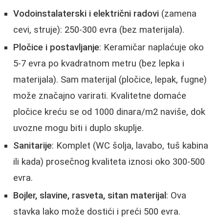
Vodoinstalaterski i električni radovi
(zamena
cevi, struje): 250-300 evra (bez materijala).
Pločice i postavljanje
: Keramičar naplaćuje oko
5-7 evra po kvadratnom metru (bez lepka i
materijala). Sam materijal (pločice, lepak, fugne)
može značajno varirati. Kvalitetne domaće
pločice kreću se od 1000 dinara/m2 naviše, dok
uvozne mogu biti i duplo skuplje.
Sanitarije
: Komplet (WC šolja, lavabo, tuš kabina
ili kada) prosečnog kvaliteta iznosi oko 300-500
evra.
Bojler, slavine, rasveta, sitan materijal
: Ova
stavka lako može dostići i preći 500 evra.