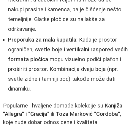
nakupi prasine i kamenca, pa je čišćenje nešto
temeljnije. Glatke pločice su najlakše za
održavanje.
Preporuka za mala kupatila
: Kada je prostor
ograničen,
svetle boje i vertikalni raspored većih
formata pločica
mogu vizuelno podići plafon i
proširiti prostor. Kombinacija dveju boja (npr.
svetle zidne i tamniji pod) takođe može dati
dinamiku.
Popularne i hvaljene domaće kolekcije su
Kanjiža
"Allegra" i "Gracija"
ili
Toza Marković "Cordoba"
,
koje nude dobar odnos cene i kvaliteta.