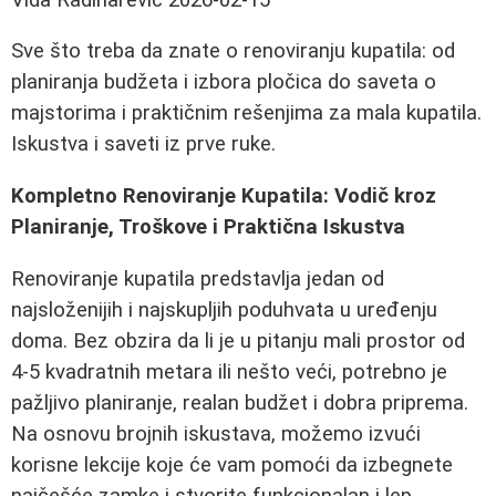
Sve što treba da znate o renoviranju kupatila: od
planiranja budžeta i izbora pločica do saveta o
majstorima i praktičnim rešenjima za mala kupatila.
Iskustva i saveti iz prve ruke.
Kompletno Renoviranje Kupatila: Vodič kroz
Planiranje, Troškove i Praktična Iskustva
Renoviranje kupatila predstavlja jedan od
najsloženijih i najskupljih poduhvata u uređenju
doma. Bez obzira da li je u pitanju mali prostor od
4-5 kvadratnih metara ili nešto veći, potrebno je
pažljivo planiranje, realan budžet i dobra priprema.
Na osnovu brojnih iskustava, možemo izvući
korisne lekcije koje će vam pomoći da izbegnete
najčešće zamke i stvorite funkcionalan i lep