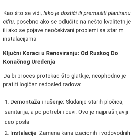
Kao što se vidi,
lako je dostići ili premašiti planiranu
cifru
, posebno ako se odlučite na nešto kvalitetnije
ili ako se pojave neočekivani problemi sa starim
instalacijama.
Ključni Koraci u Renoviranju: Od Ruskog Do
Konačnog Uređenja
Da bi proces protekao što glatkije, neophodno je
pratiti logičan redosled radova:
Demontaža i rušenje
: Skidanje starih pločica,
sanitarija, a po potrebi i cevi. Ovo je najprašnjaviji
deo posla.
Instalacije
: Zamena kanalizacionih i vodovodnih