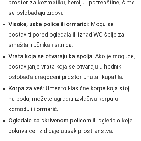
prostor za kozmetiku, hemiju i potrepštine, čime
se oslobađaju zidovi.
Visoke, uske police ili ormarići
: Mogu se
postaviti pored ogledala ili iznad WC šolje za
smeštaj ručnika i sitnica.
Vrata koja se otvaraju ka spolja
: Ako je moguće,
postavljanje vrata koja se otvaraju u hodnik
oslobađa dragoceni prostor unutar kupatila.
Korpa za veš
: Umesto klasične korpe koja stoji
na podu, možete ugraditi izvlačivu korpu u
komodu ili ormarić.
Ogledalo sa skrivenom policom
ili ogledalo koje
pokriva celi zid daje utisak prostranstva.