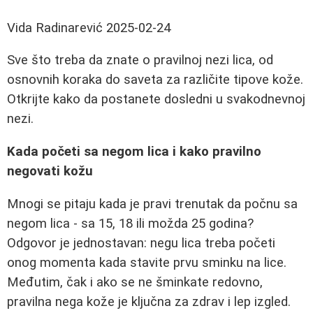
Vida Radinarević
2025-02-24
Sve što treba da znate o pravilnoj nezi lica, od
osnovnih koraka do saveta za različite tipove kože.
Otkrijte kako da postanete dosledni u svakodnevnoj
nezi.
Kada početi sa negom lica i kako pravilno
negovati kožu
Mnogi se pitaju kada je pravi trenutak da počnu sa
negom lica - sa 15, 18 ili možda 25 godina?
Odgovor je jednostavan: negu lica treba početi
onog momenta kada stavite prvu sminku na lice.
Međutim, čak i ako se ne šminkate redovno,
pravilna nega kože je ključna za zdrav i lep izgled.