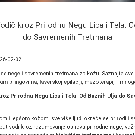
dič kroz Prirodnu Negu Lica i Tela: O
do Savremenih Tretmana
26-02-02
odne nege i savremenih tretmana za kožu. Saznajte sve
im pilingovima, laserskoj epilaciji, mezoterapiji i mn
oz Prirodnu Negu Lica i Tela: Od Baznih Ulja do S
jom i lepšom kožom, sve više ljudi okreće se prirodi i
put vodi kroz razumevanje osnova
prirodne nege
, važ