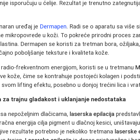
je isporučuju u ćelije. Rezultat je trenutno zategnutija,
naran uređaj je
Dermapen
. Radi se o aparatu sa više sit
ne mikropovrede u koži. To pokreće prirodni proces zar
lastina. Dermapen se koristi za tretman bora, ožiljaka,
ačajno poboljšanje teksture i kvaliteta kože.
 sa radio-frekventnom energijom, koristi se u tretmanu
M
eve kože, čime se kontrahuje postojeći kolagen i podst
svom lifting efektu, posebno u donjoj trećini lica i vra
 za trajnu gladakost i uklanjanje nedostataka
e sa nepoželjnim dlačicama,
laserska epilacija
predstavlj
ačna energija cilja pigment u dlačnoj kesici, uništavaj
ljive rezultate potrebno je nekoliko tretmana
laserske e