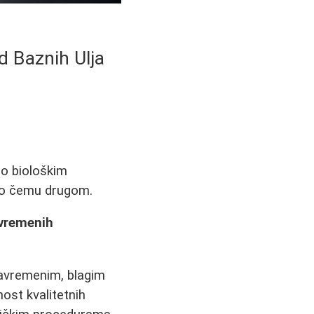
d Baznih Ulja
 o biološkim
ogo čemu drugom.
avremenih
 savremenim, blagim
nost kvalitetnih