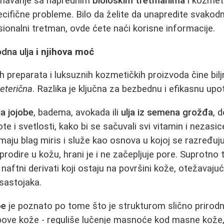
oznavanje sa naprednim
biološkim tretmanima
i kozmet
cifične probleme. Bilo da želite da unapredite svakodne
sionalni tretman, ovde ćete naći korisne informacije.
odna ulja
i njihova moć
h preparata i luksuznih kozmetičkih proizvoda čine bilj
i
eterična
. Razlika je ključna za bezbednu i efikasnu upo
ja jojobe
, badema, avokada ili
ulja iz semena grožđa
, 
e i svetlosti, kako bi se sačuvali svi vitamin i nezasi
maju blag miris i služe kao osnova u kojoj se razređuju 
prodire u kožu, hrani je i ne začepljuje pore. Suprotno 
 naftni derivati koji ostaju na površini kože, otežavajući
 sastojaka.
be
je poznato po tome što je strukturom slično priro
ipove kože - reguliše lučenje masnoće kod masne kože,