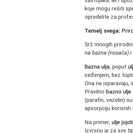
sastojaka, ali i up
koje mogu rešiti spe
opredelite za profe
Temelj svega:
Prir
Srž mnogih prirodni
na
bazna (nosača)
Bazna ulja
, poput
ul
ceđenjem, bez toplot
Ona ne isparavaju, i
Pravilno
bazno ulje
(parafin, vazelin) su
apsorpciju korisnih
Na primer,
ulje jojo
Izvrsno je za sve t