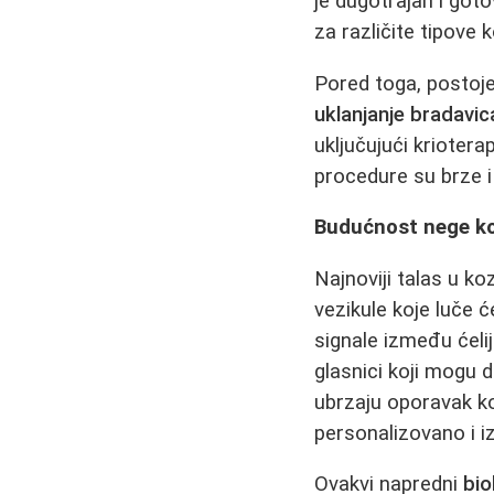
je dugotrajan i goto
za različite tipove k
Pored toga, postoje
uklanjanje bradavic
uključujući kriotera
procedure su brze 
Budućnost nege k
Najnoviji talas u k
vezikule koje luče ć
signale između ćeli
glasnici koji mogu 
ubrzaju oporavak k
personalizovano i i
Ovakvi napredni
bio