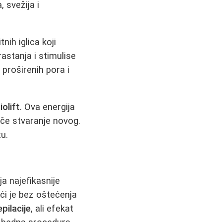
 svežija i
nih iglica koji
astanja i stimulise
 proširenih pora i
iolift
. Ova energija
iče stvaranje novog.
tu.
a najefikasnije
ući je bez oštećenja
pilacije
, ali efekat