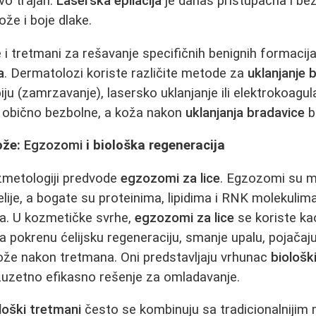
vo trajan.
Laserska epilacija
je danas pristupačna i b
ože i boje dlake.
 i tretmani za rešavanje specifičnih benignih formacija
a
. Dermatolozi koriste različite metode za
uklanjanje 
piju (zamrzavanje), lasersko uklanjanje ili elektrokoagul
i obično bezbolne, a koža nakon
uklanjanja bradavice
b
ože:
Egzozomi
i biološka regeneracija
ozmetologiji predvode
egzozomi za lice
. Egzozomi su 
elije, a bogate su proteinima, lipidima i RNK molekulim
ja. U kozmetičke svrhe,
egzozomi za lice
se koriste ka
da pokrenu ćelijsku regeneraciju, smanje upalu, pojačaj
ože nakon tretmana. Oni predstavljaju vrhunac
biološk
zuzetno efikasno rešenje za omladavanje.
loški tretmani
često se kombinuju sa tradicionalniji