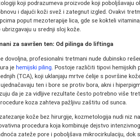
ogiji koji podrazumeva proizvode koji poboljšavaju oks
obnovu i dajući koži svež i zategnut izgled. Ovakvi tre
cima poput mezoterapije lica, gde se kokteli vitamina,
e ubrizgavaju u srednji sloj kože.
mani za savršen ten: Od pilinga do liftinga
e dovoljna, profesionalni tretmani nude dubinsko reše
dura je
hemijski piling
. Postoje različiti tipovi hemijskih 
ednjih (TCA), koji uklanjaju mrtve ćelije s površine kož
ujednačavaju ten i bore se protiv bora, akni i hiperpig
zuju da je za vidljive rezultate često potrebno više tr
rocedure koza zahteva pažljivu zaštitu od sunca.
zatezanje kože bez hirurgije, kozmetologija nudi niz na
ovativna procedura koja kombinuje dejstvo intenzivnog
adnoća zateže pore i poboljšava mikrocirkulaciju, dok s