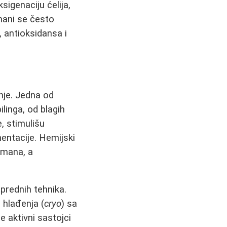
igenaciju ćelija,
tmani se često
 antioksidansa i
nje. Jedna od
pilinga, od blagih
e, stimulišu
mentacije. Hemijski
etmana, a
prednih tehnika.
 hlađenja (
cryo
) sa
e aktivni sastojci