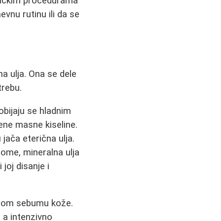
ičkim procedurama
vnu rutinu ili da se
na ulja. Ona se dele
trebu.
dobijaju se hladnim
cene masne kiseline.
jača eterična ulja.
tome, mineralna ulja
 joj disanje i
dnom sebumu kože.
 a intenzivno