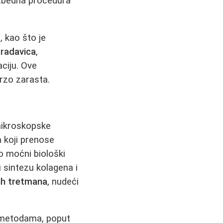
ezbedna procedura
, kao što je
bradavica
,
aciju. Ove
rzo zarasta.
mikroskopske
a koji prenose
o moćni biološki
u sintezu kolagena i
ih tretmana
, nudeći
m metodama, poput