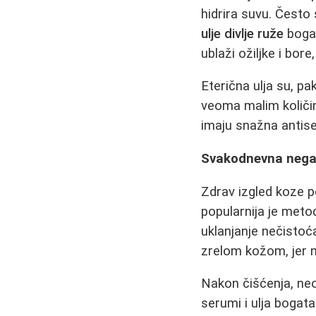
hidrira suvu. Često 
ulje divlje ruže
bogat
ublaži ožiljke i bor
Eterična ulja su, pa
veoma malim količin
imaju snažna antise
Svakodnevna neg
Zdrav izgled koze 
popularnija je met
uklanjanje nečisto
zrelom kožom, jer ne
Nakon čišćenja, neo
serumi i ulja bogat