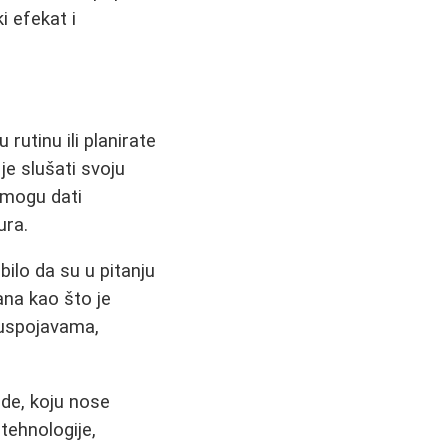
i efekat i
rutinu ili planirate
 je slušati svoju
 mogu dati
ura.
bilo da su u pitanju
ana kao što je
nuspojavama,
ode, koju nose
tehnologije,