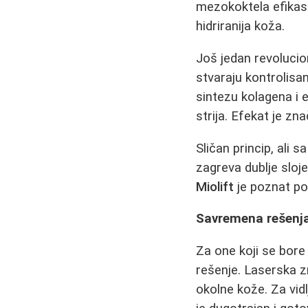
mezokoktela efikasni
hidriranija koža.
Još jedan revolucio
stvaraju kontrolisa
sintezu kolagena i e
strija. Efekat je zn
Sličan princip, ali
zagreva dublje sloj
Miolift
je poznat po 
Savremena rešenja
Za one koji se bor
rešenje. Laserska zr
okolne kože. Za vid