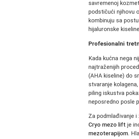
savremenoj kozmetol
podstičući njihovu 
kombinuju sa postup
hijaluronske kiselin
Profesionalni tret
Kada kućna nega nij
najtraženijih proce
(AHA kiseline) do sr
stvaranje kolagena, 
piling iskustva poka
neposredno posle p
Za podmlađivanje i 
Cryo mezo lift
je in
mezoterapijom
. Hl