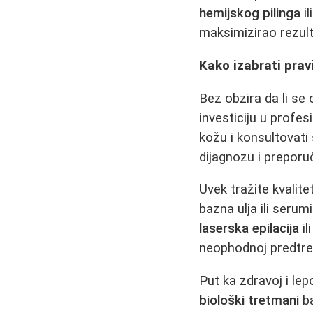
hemijskog pilinga
il
maksimizirao rezult
Kako izabrati prav
Bez obzira da li se 
investiciju u profes
kožu i konsultovati
dijagnozu i preporu
Uvek tražite kvalit
bazna ulja ili serum
laserska epilacija
il
neophodnoj predtre
Put ka zdravoj i le
biološki tretmani
ba