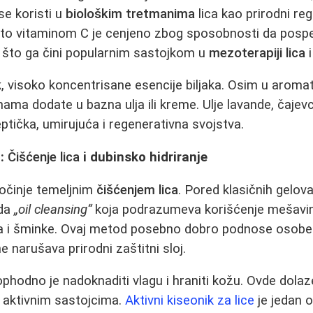
se koristi u
biološkim tretmanima
lica kao prirodni reg
o vitaminom C je cenjeno zbog sposobnosti da pospeš
e, što ga čini popularnim sastojkom u
mezoterapiji lica
i
k, visoko koncentrisane esencije biljaka. Osim u aromate
ama dodate u bazna ulja ili kreme. Ulje lavande, čajevc
ptička, umirujuća i regenerativna svojstva.
a:
Čišćenje lica
i dubinsko hidriranje
počinje temeljnim
čišćenjem lica
. Pored klasičnih gelova
oda
„oil cleansing“
koja podrazumeva korišćenje mešavine
ća i šminke. Ovaj metod posebno dobro podnose osobe 
 narušava prirodni zaštitni sloj.
phodno je nadoknaditi vlagu i hraniti kožu. Ovde dolaz
a aktivnim sastojcima.
Aktivni kiseonik za lice
je jedan 