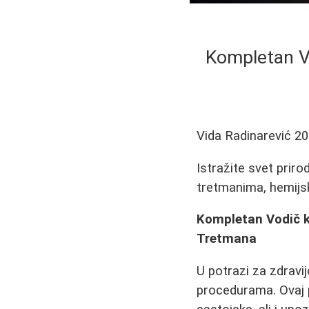
Kompletan Vo
Vida Radinarević
20
Istražite svet prir
tretmanima, hemijsk
Kompletan Vodič kr
Tretmana
U potrazi za zdravi
procedurama. Ovaj 