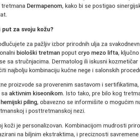
i tretmana
Dermapenom
, kako bi se postigao sinergijsk
at.
i put za svoju kožu?
odlučujete za pažljiv izbor prirodnih ulja za svakodnevnu 
ionalni
biološki tretman
poput
cryo mezo lifta
, ključno
 se sa stručnjacima. Dermatolog ili iskusni kozmetičar
čiti najbolju kombinaciju kućne nege i salonskih proced
etne proizvode sa proverenim sastavom i sertifikatima, 
i sa
aktivnim kiseonikom
. Isto tako, pre bilo kog tretm
i
hemijski piling
, obavezno se informišite o mogućim 
tmanskoj i posttretmanskoj nezi.
poj koži je personalizovan. Kombinacijom mudrosti prir
zirani na biljnim ekstraktima, i preciznosti savremene 