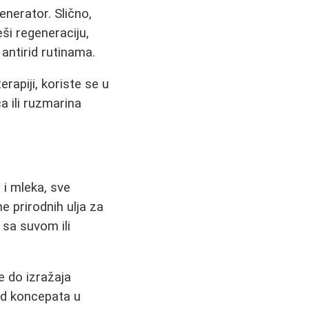
enerator. Slično,
i regeneraciju,
 antirid rutinama.
rapiji, koriste se u
a ili ruzmarina
 i mleka, sve
 prirodnih ulja za
sa suvom ili
e do izražaja
od koncepata u