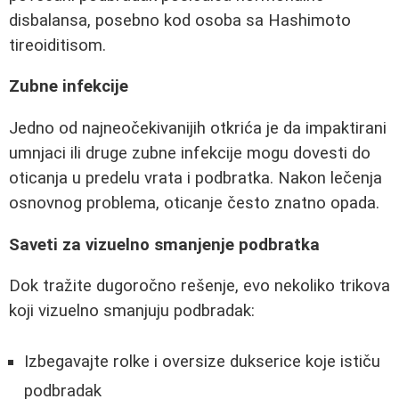
disbalansa, posebno kod osoba sa Hashimoto
tireoiditisom.
Zubne infekcije
Jedno od najneočekivanijih otkrića je da impaktirani
umnjaci ili druge zubne infekcije mogu dovesti do
oticanja u predelu vrata i podbratka. Nakon lečenja
osnovnog problema, oticanje često znatno opada.
Saveti za vizuelno smanjenje podbratka
Dok tražite dugoročno rešenje, evo nekoliko trikova
koji vizuelno smanjuju podbradak:
Izbegavajte rolke i oversize dukserice koje ističu
podbradak