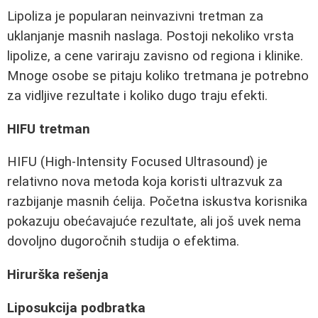
Lipoliza je popularan neinvazivni tretman za
uklanjanje masnih naslaga. Postoji nekoliko vrsta
lipolize, a cene variraju zavisno od regiona i klinike.
Mnoge osobe se pitaju koliko tretmana je potrebno
za vidljive rezultate i koliko dugo traju efekti.
HIFU tretman
HIFU (High-Intensity Focused Ultrasound) je
relativno nova metoda koja koristi ultrazvuk za
razbijanje masnih ćelija. Početna iskustva korisnika
pokazuju obećavajuće rezultate, ali još uvek nema
dovoljno dugoročnih studija o efektima.
Hirurška rešenja
Liposukcija podbratka