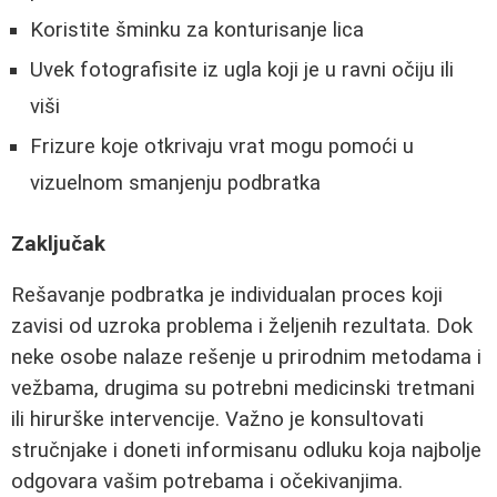
Koristite šminku za konturisanje lica
Uvek fotografisite iz ugla koji je u ravni očiju ili
viši
Frizure koje otkrivaju vrat mogu pomoći u
vizuelnom smanjenju podbratka
Zaključak
Rešavanje podbratka je individualan proces koji
zavisi od uzroka problema i željenih rezultata. Dok
neke osobe nalaze rešenje u prirodnim metodama i
vežbama, drugima su potrebni medicinski tretmani
ili hirurške intervencije. Važno je konsultovati
stručnjake i doneti informisanu odluku koja najbolje
odgovara vašim potrebama i očekivanjima.