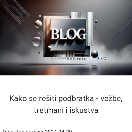
Kako se rešiti podbratka - vežbe,
tretmani i iskustva
Vida Radinarević
2024-04-20