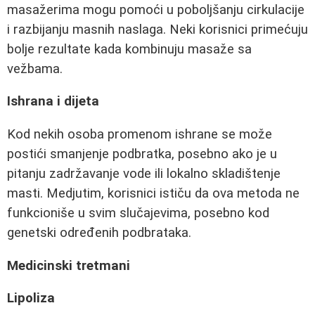
masažerima mogu pomoći u poboljšanju cirkulacije
i razbijanju masnih naslaga. Neki korisnici primećuju
bolje rezultate kada kombinuju masaže sa
vežbama.
Ishrana i dijeta
Kod nekih osoba promenom ishrane se može
postići smanjenje podbratka, posebno ako je u
pitanju zadržavanje vode ili lokalno skladištenje
masti. Medjutim, korisnici ističu da ova metoda ne
funkcioniše u svim slučajevima, posebno kod
genetski određenih podbrataka.
Medicinski tretmani
Lipoliza