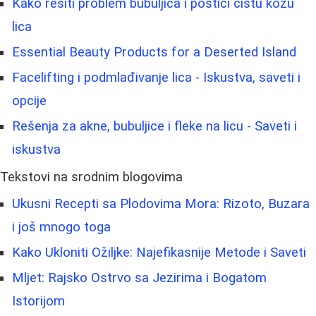
Kako rešiti problem bubuljica i postići čistu kožu
lica
Essential Beauty Products for a Deserted Island
Facelifting i podmlađivanje lica - Iskustva, saveti i
opcije
Rešenja za akne, bubuljice i fleke na licu - Saveti i
iskustva
Tekstovi na srodnim blogovima
Ukusni Recepti sa Plodovima Mora: Rizoto, Buzara
i još mnogo toga
Kako Ukloniti Ožiljke: Najefikasnije Metode i Saveti
Mljet: Rajsko Ostrvo sa Jezirima i Bogatom
Istorijom