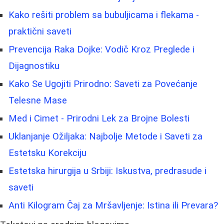
Kako rešiti problem sa bubuljicama i flekama -
praktični saveti
Prevencija Raka Dojke: Vodič Kroz Preglede i
Dijagnostiku
Kako Se Ugojiti Prirodno: Saveti za Povećanje
Telesne Mase
Med i Cimet - Prirodni Lek za Brojne Bolesti
Uklanjanje Ožiljaka: Najbolje Metode i Saveti za
Estetsku Korekciju
Estetska hirurgija u Srbiji: Iskustva, predrasude i
saveti
Anti Kilogram Čaj za Mršavljenje: Istina ili Prevara?