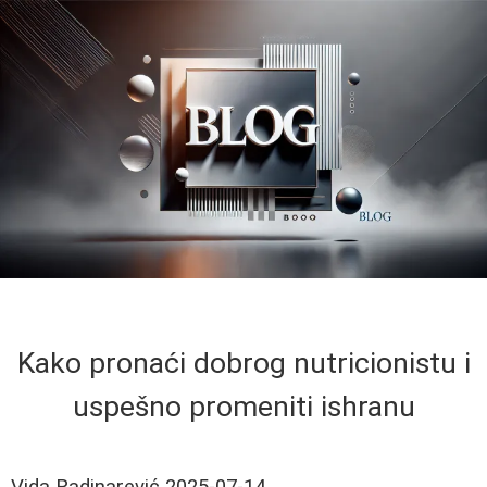
Kako pronaći dobrog nutricionistu i
uspešno promeniti ishranu
Vida Radinarević
2025-07-14