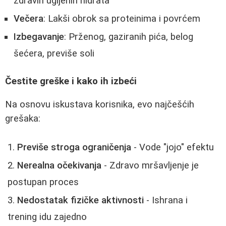
zdravih ugljenih hidrata
Večera
: Lakši obrok sa proteinima i povrćem
Izbegavanje
: Prženog, gaziranih pića, belog
šećera, previše soli
Čestite greške i kako ih izbeći
Na osnovu iskustava korisnika, evo najčešćih
grešaka:
Previše stroga ograničenja
- Vode "jojo" efektu
Nerealna očekivanja
- Zdravo mršavljenje je
postupan proces
Nedostatak fizičke aktivnosti
- Ishrana i
trening idu zajedno