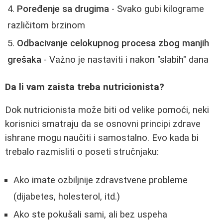
Poređenje sa drugima
- Svako gubi kilograme
različitom brzinom
Odbacivanje celokupnog procesa zbog manjih
grešaka
- Važno je nastaviti i nakon "slabih" dana
Da li vam zaista treba nutricionista?
Dok nutricionista može biti od velike pomoći, neki
korisnici smatraju da se osnovni principi zdrave
ishrane mogu naučiti i samostalno. Evo kada bi
trebalo razmisliti o poseti stručnjaku:
Ako imate ozbiljnije zdravstvene probleme
(dijabetes, holesterol, itd.)
Ako ste pokušali sami, ali bez uspeha