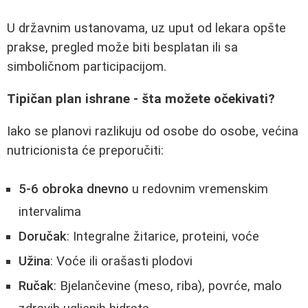
U državnim ustanovama, uz uput od lekara opšte
prakse, pregled može biti besplatan ili sa
simboličnom participacijom.
Tipičan plan ishrane - šta možete očekivati?
Iako se planovi razlikuju od osobe do osobe, većina
nutricionista će preporučiti:
5-6 obroka dnevno
u redovnim vremenskim
intervalima
Doručak
: Integralne žitarice, proteini, voće
Užina
: Voće ili orašasti plodovi
Ručak
: Bjelančevine (meso, riba), povrće, malo