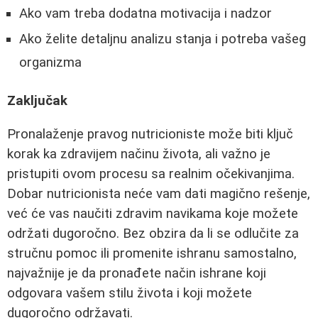
Ako vam treba dodatna motivacija i nadzor
Ako želite detaljnu analizu stanja i potreba vašeg
organizma
Zaključak
Pronalaženje pravog nutricioniste može biti ključ
korak ka zdravijem načinu života, ali važno je
pristupiti ovom procesu sa realnim očekivanjima.
Dobar nutricionista neće vam dati magično rešenje,
već će vas naučiti zdravim navikama koje možete
održati dugoročno. Bez obzira da li se odlučite za
stručnu pomoc ili promenite ishranu samostalno,
najvažnije je da pronađete način ishrane koji
odgovara vašem stilu života i koji možete
dugoročno održavati.