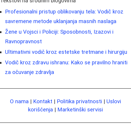
Tekstovi na srodnim blogovima
Profesionalni pristup oblikovanju tela: Vodič kroz
savremene metode uklanjanja masnih naslaga
Žene u Vojsci i Policiji: Sposobnosti, Izazovi i
Ravnopravnost
Ultimativni vodič kroz estetske tretmane i hirurgiju
Vodič kroz zdravu ishranu: Kako se pravilno hraniti
za očuvanje zdravlja
O nama
|
Kontakt
|
Politika privatnosti
|
Uslovi
korišćenja
|
Marketinški servisi