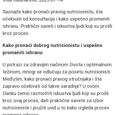
Saznajte kako pronaći pravog nutricionistu, šta
očekivati od konsultacija i kako uspešno promeniti
ishranu. Praktični saveti i iskustva ljudi koji su prošli
kroz proces.
Kako pronaći dobrog nutricionistu i uspešno
promeniti ishranu
U potrazi za zdravijim načinom života i optimalnom
težinom, mnogi se odlučuju za posetu nutricionisti.
Međutim, kako pronaći pravog stručnjaka i šta
zapravo očekivati od takve saradnje? U ovom
članku ćemo razmotriti iskustva ljudi koji su prošli
kroz ovaj proces, dati praktične savete za izbor
nutricioniste i pružiti uvid u to kako izgleda proces
promene ishrane.