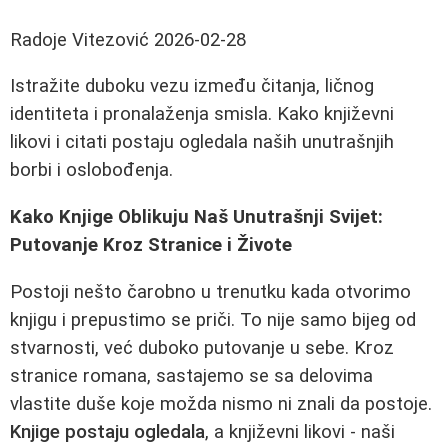
Radoje Vitezović
2026-02-28
Istražite duboku vezu između čitanja, ličnog
identiteta i pronalaženja smisla. Kako književni
likovi i citati postaju ogledala naših unutrašnjih
borbi i oslobođenja.
Kako Knjige Oblikuju Naš Unutrašnji Svijet:
Putovanje Kroz Stranice i Živote
Postoji nešto čarobno u trenutku kada otvorimo
knjigu i prepustimo se priči. To nije samo bijeg od
stvarnosti, već duboko putovanje u sebe. Kroz
stranice romana, sastajemo se sa delovima
vlastite duše koje možda nismo ni znali da postoje.
Knjige postaju ogledala
, a književni likovi - naši