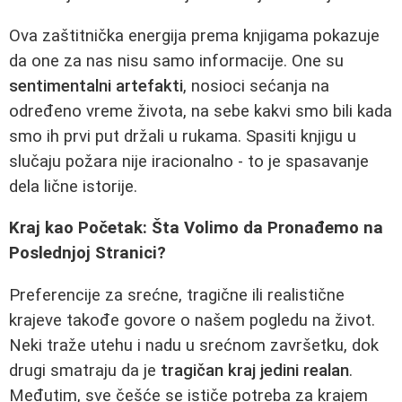
Ova zaštitnička energija prema knjigama pokazuje
da one za nas nisu samo informacije. One su
sentimentalni artefakti
, nosioci sećanja na
određeno vreme života, na sebe kakvi smo bili kada
smo ih prvi put držali u rukama. Spasiti knjigu u
slučaju požara nije iracionalno - to je spasavanje
dela lične istorije.
Kraj kao Početak: Šta Volimo da Pronađemo na
Poslednjoj Stranici?
Preferencije za srećne, tragične ili realistične
krajeve takođe govore o našem pogledu na život.
Neki traže utehu i nadu u srećnom završetku, dok
drugi smatraju da je
tragičan kraj jedini realan
.
Međutim, sve češće se ističe potreba za krajem