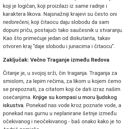
koji je logičan, koji proizilazi iz same radnje i
karaktera likova. Najsnažniji krajevi su često oni
nedorečeni
, koji čitaocu daju slobodu da sam
dopuni priču, postajući tako saučesnik u stvaranju.
Kao što primećuje jedan od diskutanta, takav
otvoren kraj "daje slobodu i junacima i čitaocu".
Zaključak: Večno Traganje između Redova
Čitanje je, u svojoj srži, čin traganja. Traganja za
smislom, za lepim rečima, za likom u kojem ćemo
se prepoznati, za citatom koji će dati izraz našim
osećanjima.
Knjige su kompasi u moru ljudskog
iskustva
. Ponekad nas vode kroz poznate vode, a
ponekad nas gurnu u neplanirane šetnje između
očekivanog i neočekivanog - baš onako kako je to