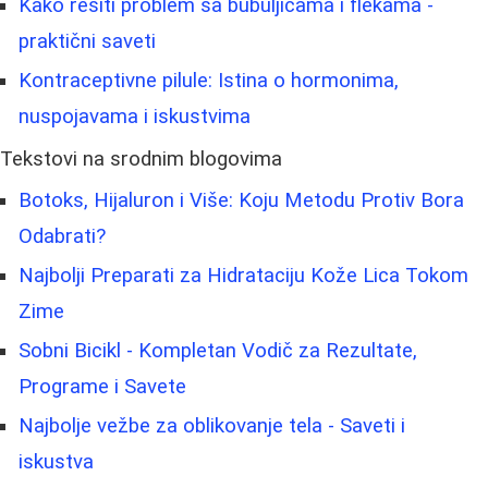
Kako rešiti problem sa bubuljicama i flekama -
praktični saveti
Kontraceptivne pilule: Istina o hormonima,
nuspojavama i iskustvima
Tekstovi na srodnim blogovima
Botoks, Hijaluron i Više: Koju Metodu Protiv Bora
Odabrati?
Najbolji Preparati za Hidrataciju Kože Lica Tokom
Zime
Sobni Bicikl - Kompletan Vodič za Rezultate,
Programe i Savete
Najbolje vežbe za oblikovanje tela - Saveti i
iskustva