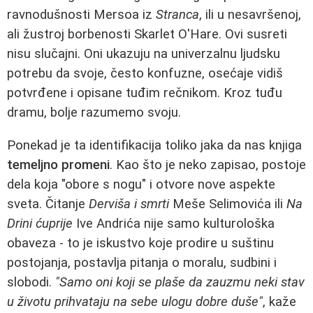
ravnodušnosti Mersoa iz
Stranca
, ili u nesavršenoj,
ali žustroj borbenosti Skarlet O'Hare. Ovi susreti
nisu slučajni. Oni ukazuju na univerzalnu ljudsku
potrebu da svoje, često konfuzne, osećaje vidiš
potvrđene i opisane tuđim rečnikom. Kroz tuđu
dramu, bolje razumemo svoju.
Ponekad je ta identifikacija toliko jaka da nas knjiga
temeljno promeni
. Kao što je neko zapisao, postoje
dela koja "obore s nogu" i otvore nove aspekte
sveta. Čitanje
Derviša i smrti
Meše Selimovića ili
Na
Drini ćuprije
Ive Andrića nije samo kulturološka
obaveza - to je iskustvo koje prodire u suštinu
postojanja, postavlja pitanja o moralu, sudbini i
slobodi.
"Samo oni koji se plaše da zauzmu neki stav
u životu prihvataju na sebe ulogu dobre duše"
, kaže