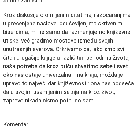
Andrić zamislio.
Kroz diskusije o omiljenim citatima, razočaranjima
u precenjene naslove, oduševljenjima skrivenim
bisercima, mi ne samo da razmenjujemo književne
utiske, već gradimo mostove između svojih
unutrašnjih svetova. Otkrivamo da, iako smo svi
čitali drugačije knjige u različitim periodima života,
naša
potreba da kroz priču shvatimo sebe i svet
oko nas
ostaje univerzalna. I na kraju, možda je
upravo to najveći dar književnosti: ona nas podseća
da u svojim usamljenim šetnjama kroz život,
zapravo nikada nismo potpuno sami.
Komentari