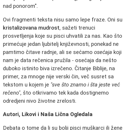
nad ponorom".
Ovi fragmenti teksta nisu samo lepe fraze. Oni su
kristalizovana mudrost
, sažeti trenuci
prosvetljenja koje su pisci uhvatili za nas. Kao što
primećuje jedan ljubitelj književnosti, ponekad ne
pamtimo čitave radnje, ali se sećamo
osećaja
koji
nam je data rečenica pružila - osećaja da nešto
duboko istinito biva izrečeno. Čitanje Biblije, na
primer, za mnoge nije verski čin, več susret sa
tekstom u kojem je
"sve što znamo i šta jeste već
rečeno"
, što otkrivamo tek kada dostignemo
odredjeni nivo životne zrelosti.
Autori, Likovi i Naša Lična Ogledala
Debata o tome da li su bolji pisci muškarci ili žene