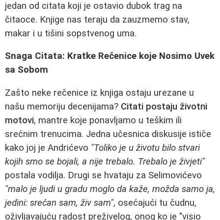
jedan od citata koji je ostavio dubok trag na
čitaoce. Knjige nas teraju da zauzmemo stav,
makar i u tišini sopstvenog uma.
Snaga Citata: Kratke Rečenice koje Nosimo Uvek
sa Sobom
Zašto neke rečenice iz knjiga ostaju urezane u
našu memoriju decenijama?
Citati postaju životni
motovi
, mantre koje ponavljamo u teškim ili
srećnim trenucima. Jedna učesnica diskusije ističe
kako joj je Andrićevo
"Toliko je u životu bilo stvari
kojih smo se bojali, a nije trebalo. Trebalo je živjeti"
postala vodilja. Drugi se hvataju za Selimovićevo
"malo je ljudi u gradu moglo da kaže, možda samo ja,
jedini: srećan sam, živ sam"
, osećajući tu čudnu,
oživljavajuću radost preživelog, onog ko je "visio