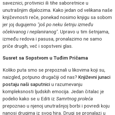
saveznici, protivnici ili tihe saboretnice u
unutrašnjim dijalozima. Kako jedan od velikana naše
književnosti reče, ponekad nosimo knjigu sa sobom
jer joj dugujemo
"još po neku šetnju između
očekivanog i neplaniranog"
. Upravo u tim šetnjama,
između redova i pasusa, pronalazimo ne samo
priče drugih, već i sopstveni glas.
Susret sa Sopstvom u Tuđim Pričama
Koliko puta smo se prepoznali u likovima koji su,
naizgled, potpuno drugačiji od nas?
Književni junaci
postaju naši saputnici
u razumevanju
kompleksnosti ljudskih emocija. Jedan čitalac je
podelio kako se u Editi iz
Samrtnog proleća
prepoznao u njenoj unutrašnjoj borbi i povredi koju
nanosi drugima iz svog hira. Drugi se pronalazi u