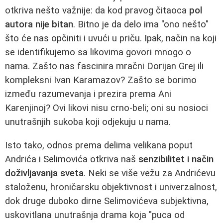
otkriva nešto važnije: da kod pravog čitaoca
pol
autora nije bitan
. Bitno je da delo ima "ono nešto"
što će nas opčiniti i uvući u priču. Ipak, način na koji
se identifikujemo sa likovima govori mnogo o
nama. Zašto nas fascinira mračni Dorijan Grej ili
kompleksni Ivan Karamazov? Zašto se borimo
između razumevanja i prezira prema Ani
Karenjinoj? Ovi likovi nisu crno-beli; oni su nosioci
unutrašnjih sukoba koji odjekuju u nama.
Isto tako, odnos prema delima velikana poput
Andrića i Selimovića otkriva naš
senzibilitet i način
doživljavanja sveta
. Neki se više vežu za Andrićevu
staloženu, hroničarsku objektivnost i univerzalnost,
dok druge duboko dirne Selimovićeva subjektivna,
uskovitlana unutrašnja drama koja "puca od