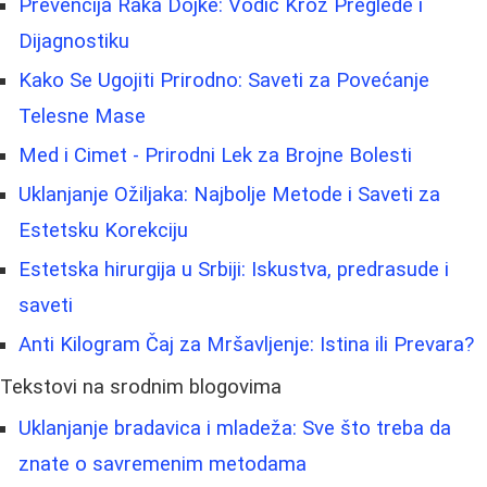
Prevencija Raka Dojke: Vodič Kroz Preglede i
Dijagnostiku
Kako Se Ugojiti Prirodno: Saveti za Povećanje
Telesne Mase
Med i Cimet - Prirodni Lek za Brojne Bolesti
Uklanjanje Ožiljaka: Najbolje Metode i Saveti za
Estetsku Korekciju
Estetska hirurgija u Srbiji: Iskustva, predrasude i
saveti
Anti Kilogram Čaj za Mršavljenje: Istina ili Prevara?
Tekstovi na srodnim blogovima
Uklanjanje bradavica i mladeža: Sve što treba da
znate o savremenim metodama