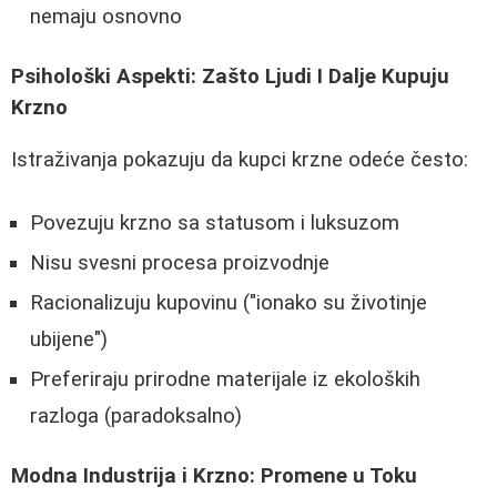
nemaju osnovno
Psihološki Aspekti: Zašto Ljudi I Dalje Kupuju
Krzno
Istraživanja pokazuju da kupci krzne odeće često:
Povezuju krzno sa statusom i luksuzom
Nisu svesni procesa proizvodnje
Racionalizuju kupovinu ("ionako su životinje
ubijene")
Preferiraju prirodne materijale iz ekoloških
razloga (paradoksalno)
Modna Industrija i Krzno: Promene u Toku