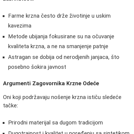
Farme krzna često drže životinje u uskim
kavezima
Metode ubijanja fokusirane su na očuvanje
kvaliteta krzna, a ne na smanjenje patnje
Astragan se dobija od nerodjenih janjaca, što
posebno šokira javnost
Argumenti Zagovornika Krzne Odeće
Oni koji podržavaju nošenje krzna ističu sledeće
tačke:
Prirodni materijal sa dugom tradicijom
Dugotrajnost i kvalitet u poređenju sa sintetikom