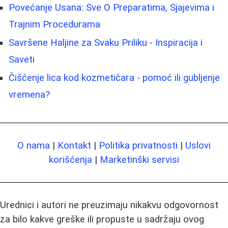
Povećanje Usana: Sve O Preparatima, Sjajevima i
Trajnim Procedurama
Savršene Haljine za Svaku Priliku - Inspiracija i
Saveti
Čišćenje lica kod kozmetičara - pomoć ili gubljenje
vremena?
O nama
|
Kontakt
|
Politika privatnosti
|
Uslovi
korišćenja
|
Marketinški servisi
Urednici i autori ne preuzimaju nikakvu odgovornost
za bilo kakve greške ili propuste u sadržaju ovog