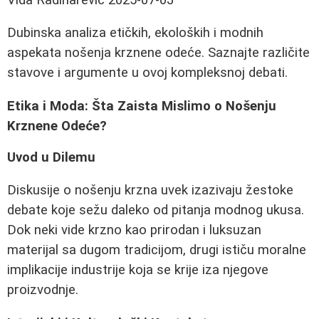
Dubinska analiza etičkih, ekoloških i modnih
aspekata nošenja krznene odeće. Saznajte različite
stavove i argumente u ovoj kompleksnoj debati.
Etika i Moda: Šta Zaista Mislimo o Nošenju
Krznene Odeće?
Uvod u Dilemu
Diskusije o nošenju krzna uvek izazivaju žestoke
debate koje sežu daleko od pitanja modnog ukusa.
Dok neki vide krzno kao prirodan i luksuzan
materijal sa dugom tradicijom, drugi ističu moralne
implikacije industrije koja se krije iza njegove
proizvodnje.