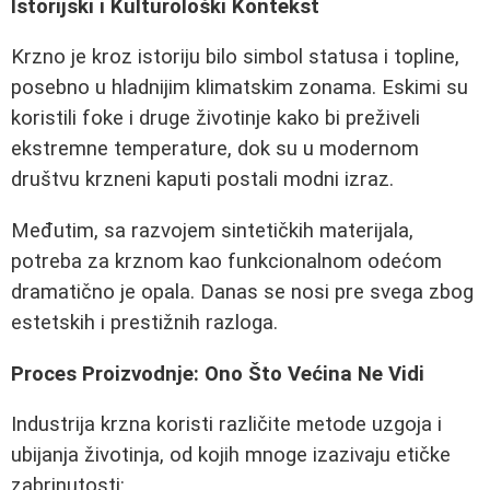
Istorijski i Kulturološki Kontekst
Krzno je kroz istoriju bilo simbol statusa i topline,
posebno u hladnijim klimatskim zonama. Eskimi su
koristili foke i druge životinje kako bi preživeli
ekstremne temperature, dok su u modernom
društvu krzneni kaputi postali modni izraz.
Međutim, sa razvojem sintetičkih materijala,
potreba za krznom kao funkcionalnom odećom
dramatično je opala. Danas se nosi pre svega zbog
estetskih i prestižnih razloga.
Proces Proizvodnje: Ono Što Većina Ne Vidi
Industrija krzna koristi različite metode uzgoja i
ubijanja životinja, od kojih mnoge izazivaju etičke
zabrinutosti: