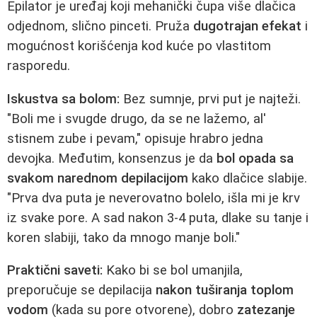
Epilator je uređaj koji mehanički čupa više dlačica
odjednom, slično pinceti. Pruža
dugotrajan efekat
i
mogućnost korišćenja kod kuće po vlastitom
rasporedu.
Iskustva sa bolom:
Bez sumnje, prvi put je najteži.
"Boli me i svugde drugo, da se ne lažemo, al'
stisnem zube i pevam," opisuje hrabro jedna
devojka. Međutim, konsenzus je da
bol opada sa
svakom narednom depilacijom
kako dlačice slabije.
"Prva dva puta je neverovatno bolelo, išla mi je krv
iz svake pore. A sad nakon 3-4 puta, dlake su tanje i
koren slabiji, tako da mnogo manje boli."
Praktični saveti:
Kako bi se bol umanjila,
preporučuje se depilacija
nakon tuširanja toplom
vodom
(kada su pore otvorene), dobro
zatezanje