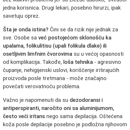
jedna korisnica. Drugi lekari, posebno hirurzi, ipak
savetuju oprez.
Šta je onda istina?
Čini se da rizik nije jednak za
sve. Osobe sa
već postojećom sklonošću ka
upalama, folikulitisu (upali folikula dlake) ili
osetljivim limfnim čvorovima
su u većoj opasnosti
od komplikacija. Takođe,
loša tehnika
- agresivno
čupanje, nehigijenski uslovi, korišćenje iritirajućih
proizvoda posle tretmana - može značajno
povećati verovatnoću problema.
Važno je napomenuti da su
dezodoransi i
antiperspiranti, naročito oni sa aluminijumom,
često veći iritans
nego sama depilacija. Oštećena
koža posle depilacije posebno je podložna njihovom