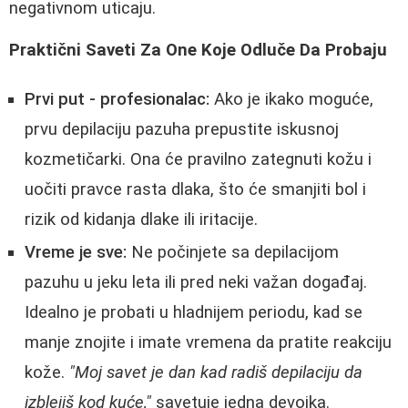
negativnom uticaju.
Praktični Saveti Za One Koje Odluče Da Probaju
Prvi put - profesionalac:
Ako je ikako moguće,
prvu depilaciju pazuha prepustite iskusnoj
kozmetičarki. Ona će pravilno zategnuti kožu i
uočiti pravce rasta dlaka, što će smanjiti bol i
rizik od kidanja dlake ili iritacije.
Vreme je sve:
Ne počinjete sa depilacijom
pazuhu u jeku leta ili pred neki važan događaj.
Idealno je probati u hladnijem periodu, kad se
manje znojite i imate vremena da pratite reakciju
kože.
"Moj savet je dan kad radiš depilaciju da
izblejiš kod kuće,"
savetuje jedna devojka.