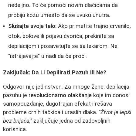
nedeljno. To će pomoći novim dlačicama da
probiju kožu umesto da se uvuku unutra.
Slušajte svoje telo:
Ako primetite trajno crvenilo,
otok, bolove ili pojavu čvorića, prekinite sa
depilacijom i posavetujte se sa lekarom. Ne
"istrajavajte" u nadi da će proći.
Zaključak: Da Li Depilirati Pazuh Ili Ne?
Odgovor nije jedinstven. Za mnoge žene, depilacija
pazuhu je
revolucionarno olakšanje
koje im donosi
samopouzdanje, dugotrajan efekat i rešava
probleme crnih tačkica i uraslih dlaka.
"Život je lepši
bez brijača,"
zaključuje jedna od zadovoljnih
korisnica.