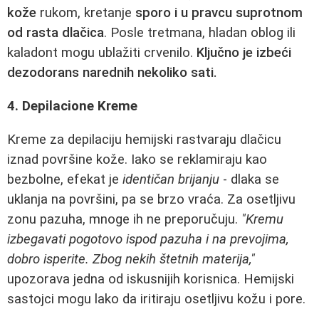
kože
rukom, kretanje
sporo i u pravcu suprotnom
od rasta dlačica
. Posle tretmana, hladan oblog ili
kaladont mogu ublažiti crvenilo.
Ključno je izbeći
dezodorans narednih nekoliko sati.
4. Depilacione Kreme
Kreme za depilaciju hemijski rastvaraju dlačicu
iznad površine kože. Iako se reklamiraju kao
bezbolne, efekat je
identičan brijanju
- dlaka se
uklanja na površini, pa se brzo vraća. Za osetljivu
zonu pazuha, mnoge ih ne preporučuju.
"Kremu
izbegavati pogotovo ispod pazuha i na prevojima,
dobro isperite. Zbog nekih štetnih materija,"
upozorava jedna od iskusnijih korisnica. Hemijski
sastojci mogu lako da iritiraju osetljivu kožu i pore.