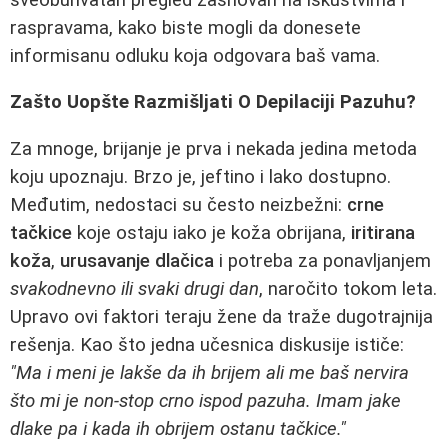
raspravama, kako biste mogli da donesete
informisanu odluku koja odgovara baš vama.
Zašto Uopšte Razmišljati O Depilaciji Pazuhu?
Za mnoge, brijanje je prva i nekada jedina metoda
koju upoznaju. Brzo je, jeftino i lako dostupno.
Međutim, nedostaci su često neizbežni:
crne
tačkice
koje ostaju iako je koža obrijana,
iritirana
koža
,
urusavanje dlačica
i potreba za ponavljanjem
svakodnevno ili svaki drugi dan
, naročito tokom leta.
Upravo ovi faktori teraju žene da traže dugotrajnija
rešenja. Kao što jedna učesnica diskusije ističe:
"Ma i meni je lakše da ih brijem ali me baš nervira
što mi je non-stop crno ispod pazuha. Imam jake
dlake pa i kada ih obrijem ostanu tačkice."