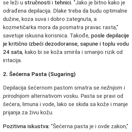
se leži u
stručnosti
i
tehnici
. "Jako je bitno kako je
odrađena depilacija. Dlake treba da budu optimalne
dužine, koza suva i dobro zategnuta, a
kozmetičarka mora da posmatra pravac rasta,"
savetuje iskusna korisnica. Takođe,
posle depilacije
je kritično izbeći dezodoranse, sapune i toplu vodu
24 sata
, kako bi se koža smirila i smanjio rizik od
iritacija.
2. Šećerna Pasta (Sugaring)
Depilacija šećernom pastom smatra se
nežnijom i
prirodnijom
alternativom vosku. Pasta se pravi od
šećera, limuna i vode, lako se skida sa kože i manje
prijanja za živu kožu.
Pozitivna iskustva:
"Šećerna pasta je i ovde zakon,"