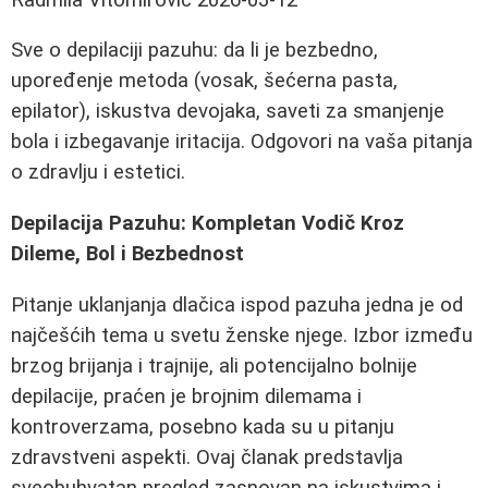
Sve o depilaciji pazuhu: da li je bezbedno,
upoređenje metoda (vosak, šećerna pasta,
epilator), iskustva devojaka, saveti za smanjenje
bola i izbegavanje iritacija. Odgovori na vaša pitanja
o zdravlju i estetici.
Depilacija Pazuhu: Kompletan Vodič Kroz
Dileme, Bol i Bezbednost
Pitanje uklanjanja dlačica ispod pazuha jedna je od
najčešćih tema u svetu ženske njege. Izbor između
brzog brijanja i trajnije, ali potencijalno bolnije
depilacije, praćen je brojnim dilemama i
kontroverzama, posebno kada su u pitanju
zdravstveni aspekti. Ovaj članak predstavlja
sveobuhvatan pregled zasnovan na iskustvima i