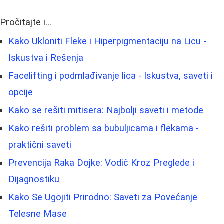
Pročitajte i...
Kako Ukloniti Fleke i Hiperpigmentaciju na Licu -
Iskustva i Rešenja
Facelifting i podmlađivanje lica - Iskustva, saveti i
opcije
Kako se rešiti mitisera: Najbolji saveti i metode
Kako rešiti problem sa bubuljicama i flekama -
praktični saveti
Prevencija Raka Dojke: Vodič Kroz Preglede i
Dijagnostiku
Kako Se Ugojiti Prirodno: Saveti za Povećanje
Telesne Mase