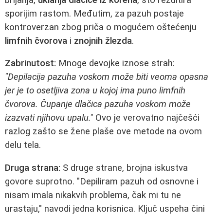
sporijim rastom. Međutim, za pazuh postaje
kontroverzan zbog priča o mogućem oštećenju
limfnih čvorova
i
znojnih žlezda
.
Zabrinutost:
Mnoge devojke iznose strah:
"Depilacija pazuha voskom može biti veoma opasna
jer je to osetljiva zona u kojoj ima puno limfnih
čvorova. Čupanje dlačica pazuha voskom može
izazvati njihovu upalu."
Ovo je verovatno najčešći
razlog zašto se žene plaše ove metode na ovom
delu tela.
Druga strana:
S druge strane, brojna iskustva
govore suprotno. "Depiliram pazuh od osnovne i
nisam imala nikakvih problema, čak mi tu ne
urastaju," navodi jedna korisnica. Ključ uspeha čini