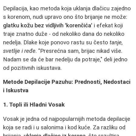
Depilacija, kao metoda koja uklanja dlačicu zajedno
s korenom, nudi upravo ono što brijanje ne može:
glatku kožu bez vidljivih 'korenčića'
i efekat koji
traje znatno duže - od nekoliko dana do nekoliko
nedelja. Dlake koje ponovo rastu su često
tanje,
svetlije i ređe
. "Presrećna sam, brijac nikad više.
Nadam se da će bar nedelju da potraje," deli jedno
od pozitivnih iskustava.
Metode Depilacije Pazuhu: Prednosti, Nedostaci
i Iskustva
1. Topli ili Hladni Vosak
Vosak je jedna od najpopularnijih metoda depilacije
koja se radi i u salonima i kod kuće. Za razliku od
brijanja,
uklanja dlačice iz korena
, što rezultira