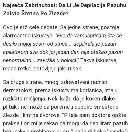
Najveća Zabrinutost: Da Li Je Depilacija Pazuhu
Zaista Štetna Po Žlezde?
Ovo je srž cele debate. Sa jedne strane, postoje
alarmantna iskustva:
"Evo da vam ispričam šta se
desilo mojoj sestri od strica... depilirala je pazuh
epilatorom sve dok joj jedan dan nije otekao pazuh
nenormalno... završila u bolnici."
Takva iskustva,
mada retka, ostavljaju jak utisak.
Sa druge strane, mnogi zdravstveni radnici i
dermatolozi, prema iskustvima korisnica, imaju
različita mišljenja. Neki kažu da je
koren dlake
plitak
i ne može da poremeti duboko smeštene
žlezde i limfne čvorove. "Pitala sam doktora opšte
prakse i on mi je rekao da mogu da depiliram pazuh
bez ikakvih problema jer su žlezde duboko," svedoči