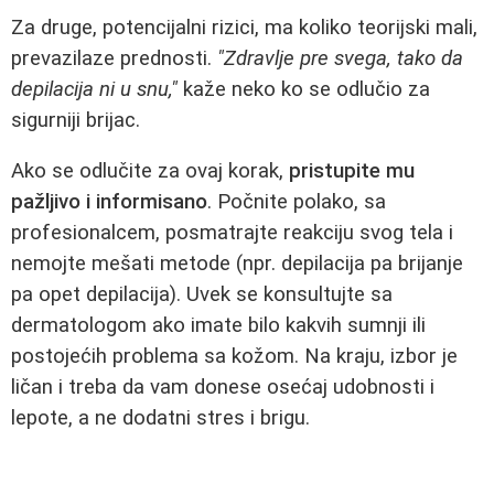
Za druge, potencijalni rizici, ma koliko teorijski mali,
prevazilaze prednosti.
"Zdravlje pre svega, tako da
depilacija ni u snu,"
kaže neko ko se odlučio za
sigurniji brijac.
Ako se odlučite za ovaj korak,
pristupite mu
pažljivo i informisano
. Počnite polako, sa
profesionalcem, posmatrajte reakciju svog tela i
nemojte mešati metode (npr. depilacija pa brijanje
pa opet depilacija). Uvek se konsultujte sa
dermatologom ako imate bilo kakvih sumnji ili
postojećih problema sa kožom. Na kraju, izbor je
ličan i treba da vam donese osećaj udobnosti i
lepote, a ne dodatni stres i brigu.