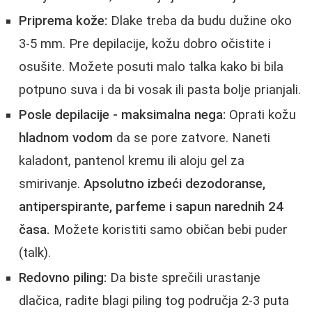
Priprema kože:
Dlake treba da budu dužine oko
3-5 mm. Pre depilacije, kožu dobro očistite i
osušite. Možete posuti malo talka kako bi bila
potpuno suva i da bi vosak ili pasta bolje prianjali.
Posle depilacije - maksimalna nega:
Oprati kožu
hladnom vodom
da se pore zatvore. Naneti
kaladont, pantenol kremu ili aloju gel za
smirivanje.
Apsolutno izbeći dezodoranse,
antiperspirante, parfeme i sapun narednih 24
časa.
Možete koristiti samo običan bebi puder
(talk).
Redovno piling:
Da biste sprečili urastanje
dlačica, radite blagi piling tog područja 2-3 puta