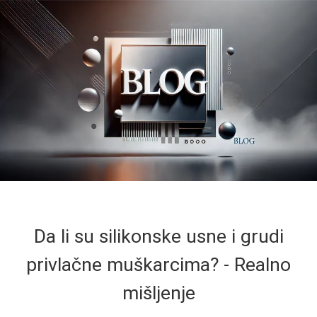
Da li su silikonske usne i grudi
privlačne muškarcima? - Realno
mišljenje