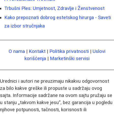
Trbušni Ples: Umjetnost, Zdravlje i Ženstvenost
Kako prepoznati dobrog estetskog hirurga - Saveti
za izbor stručnjaka
O nama
|
Kontakt
|
Politika privatnosti
|
Uslovi
korišćenja
|
Marketinški servisi
Urednici i autori ne preuzimaju nikakvu odgovornost
za bilo kakve greške ili propuste u sadržaju ovog
sajta. Informacije sadržane na ovom sajtu pružaju se
u stanju „takvom kakve jesu“, bez garancija u pogledu
njihove potpunosti, tačnosti, korisnosti ili