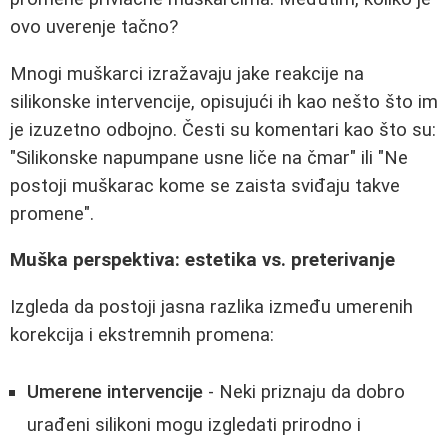
ovo uverenje tačno?
Mnogi muškarci izražavaju jake reakcije na
silikonske intervencije, opisujući ih kao nešto što im
je izuzetno odbojno. Česti su komentari kao što su:
"Silikonske napumpane usne liče na čmar" ili "Ne
postoji muškarac kome se zaista sviđaju takve
promene".
Muška perspektiva: estetika vs. preterivanje
Izgleda da postoji jasna razlika između umerenih
korekcija i ekstremnih promena:
Umerene intervencije
- Neki priznaju da dobro
urađeni silikoni mogu izgledati prirodno i