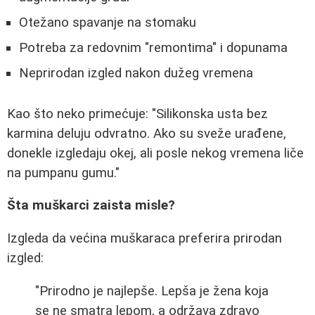
Otežano spavanje na stomaku
Potreba za redovnim "remontima" i dopunama
Neprirodan izgled nakon dužeg vremena
Kao što neko primećuje: "Silikonska usta bez
karmina deluju odvratno. Ako su sveže urađene,
donekle izgledaju okej, ali posle nekog vremena liče
na pumpanu gumu."
Šta muškarci zaista misle?
Izgleda da većina muškaraca preferira prirodan
izgled:
"Prirodno je najlepše. Lepša je žena koja
se ne smatra lepom, a održava zdravo