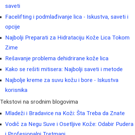
saveti
Facelifting i podmlađivanje lica - Iskustva, saveti i
opcije
Najbolji Preparati za Hidrataciju Kože Lica Tokom
Zime
Rešavanje problema dehidrirane kože lica
Kako se rešiti mitisera: Najbolji saveti i metode
Najbolje kreme za suvu kožu i bore - Iskustva
korisnika
Tekstovi na srodnim blogovima
Mladeži i Bradavice na Koži: Šta Treba da Znate
Vodič za Negu Suve i Osetljive Kože: Odabir Pudera
i Profesionalni Tretmani