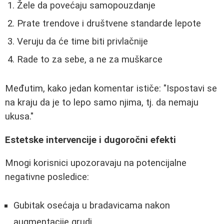
Žele da povećaju samopouzdanje
Prate trendove i društvene standarde lepote
Veruju da će time biti privlačnije
Rade to za sebe, a ne za muškarce
Međutim, kako jedan komentar ističe: "Ispostavi se
na kraju da je to lepo samo njima, tj. da nemaju
ukusa."
Estetske intervencije i dugoročni efekti
Mnogi korisnici upozoravaju na potencijalne
negativne posledice:
Gubitak osećaja u bradavicama nakon
augmentacije grudi