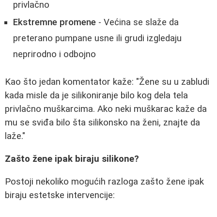
privlačno
Ekstremne promene
- Većina se slaže da
preterano pumpane usne ili grudi izgledaju
neprirodno i odbojno
Kao što jedan komentator kaže: "Žene su u zabludi
kada misle da je silikoniranje bilo kog dela tela
privlačno muškarcima. Ako neki muškarac kaže da
mu se sviđa bilo šta silikonsko na ženi, znajte da
laže."
Zašto žene ipak biraju silikone?
Postoji nekoliko mogućih razloga zašto žene ipak
biraju estetske intervencije: