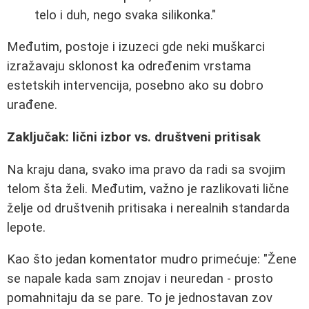
telo i duh, nego svaka silikonka."
Međutim, postoje i izuzeci gde neki muškarci
izražavaju sklonost ka određenim vrstama
estetskih intervencija, posebno ako su dobro
urađene.
Zaključak: lični izbor vs. društveni pritisak
Na kraju dana, svako ima pravo da radi sa svojim
telom šta želi. Međutim, važno je razlikovati lične
želje od društvenih pritisaka i nerealnih standarda
lepote.
Kao što jedan komentator mudro primećuje: "Žene
se napale kada sam znojav i neuredan - prosto
pomahnitaju da se pare. To je jednostavan zov