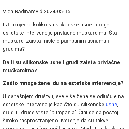
Vida Radinarević
2024-05-15
Istražujemo koliko su silikonske usne i druge
estetske intervencije privlačne muškarcima. Šta
muškarci zaista misle o pumpanim usnama i
grudima?
Da li su silikonske usne i grudi zaista privlačne
muškarcima?
Zašto mnoge žene idu na estetske intervencije?
U današnjem društvu, sve više žena se odlučuje na
estetske intervencije kao što su silikonske
usne
,
grudi ili druge vrste "pumpanja". Čini se da postoji
široko rasprostranjeno uverenje da su takve
promene privlačne muškarcima. Međutim, koliko je