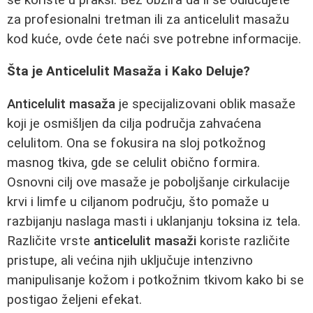
za profesionalni tretman ili za anticelulit masažu
kod kuće, ovde ćete naći sve potrebne informacije.
Šta je Anticelulit Masaža i Kako Deluje?
Anticelulit masaža
je specijalizovani oblik masaže
koji je osmišljen da cilja područja zahvaćena
celulitom. Ona se fokusira na sloj potkožnog
masnog tkiva, gde se celulit obično formira.
Osnovni cilj ove masaže je poboljšanje cirkulacije
krvi i limfe u ciljanom području, što pomaže u
razbijanju naslaga masti i uklanjanju toksina iz tela.
Različite vrste
anticelulit masaži
koriste različite
pristupe, ali većina njih uključuje intenzivno
manipulisanje kožom i potkožnim tkivom kako bi se
postigao željeni efekat.