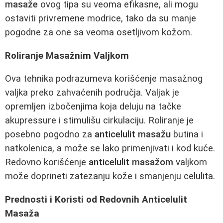
masaže
ovog tipa su veoma efikasne, ali mogu
ostaviti privremene modrice, tako da su manje
pogodne za one sa veoma osetljivom kožom.
Roliranje Masažnim Valjkom
Ova tehnika podrazumeva korišćenje masažnog
valjka preko zahvaćenih područja. Valjak je
opremljen izbočenjima koja deluju na tačke
akupressure i stimulišu cirkulaciju. Roliranje je
posebno pogodno za
anticelulit masažu
butina i
natkolenica, a može se lako primenjivati i kod kuće.
Redovno korišćenje
anticelulit masažom
valjkom
može doprineti zatezanju kože i smanjenju celulita.
Prednosti i Koristi od Redovnih Anticelulit
Masaža