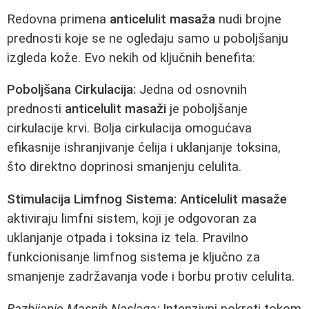
Redovna primena
anticelulit masaža
nudi brojne
prednosti koje se ne ogledaju samo u poboljšanju
izgleda kože. Evo nekih od ključnih benefita:
Poboljšana Cirkulacija:
Jedna od osnovnih
prednosti
anticelulit masaži
je poboljšanje
cirkulacije krvi. Bolja cirkulacija omogućava
efikasnije ishranjivanje ćelija i uklanjanje toksina,
što direktno doprinosi smanjenju celulita.
Stimulacija Limfnog Sistema:
Anticelulit masaže
aktiviraju limfni sistem, koji je odgovoran za
uklanjanje otpada i toksina iz tela. Pravilno
funkcionisanje limfnog sistema je ključno za
smanjenje zadržavanja vode i borbu protiv celulita.
Razbijanje Masnih Naslaga:
Intenzivni pokreti tokom