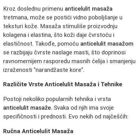
Kroz doslednu primenu
anticelulit masaža
tretmana, može se postići vidno poboljšanje u
teksturi kože. Masaža stimuliše proizvodnju
kolagena i elastina, što koži daje čvrstoću i
elastičnost. Takođe, pomoću
anticelulit masažom
se razbijaju čvrste naslage masti, što doprinosi
ravnomernijem rasporedu masnih ćelija i smanjenju
izraženosti "narandžaste kore".
Različite Vrste Anticelulit Masaža i Tehnike
Postoji nekoliko popularnih tehnika i vrsta
anticelulit masaže
. Svaka od njih ima svoje
specifičnosti i prednosti. Evo nekih od najčešćih:
Ručna Anticelulit Masaža