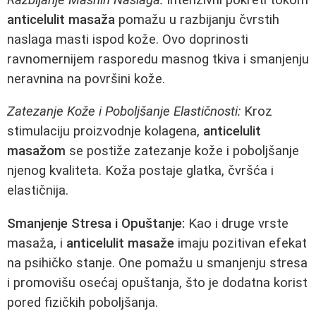
anticelulit masaža
pomažu u razbijanju čvrstih
naslaga masti ispod kože. Ovo doprinosti
ravnomernijem rasporedu masnog tkiva i smanjenju
neravnina na površini kože.
Zatezanje Kože i Poboljšanje Elastičnosti:
Kroz
stimulaciju proizvodnje kolagena,
anticelulit
masažom
se postiže zatezanje kože i poboljšanje
njenog kvaliteta. Koža postaje glatka, čvršća i
elastičnija.
Smanjenje Stresa i Opuštanje:
Kao i druge vrste
masaža, i
anticelulit masaže
imaju pozitivan efekat
na psihičko stanje. One pomažu u smanjenju stresa
i promovišu osećaj opuštanja, što je dodatna korist
pored fizičkih poboljšanja.