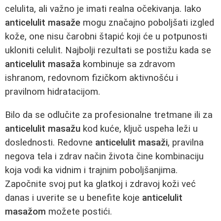
celulita, ali važno je imati realna očekivanja. Iako
anticelulit masaže
mogu značajno poboljšati izgled
kože, one nisu čarobni štapić koji će u potpunosti
ukloniti celulit. Najbolji rezultati se postižu kada se
anticelulit masaža
kombinuje sa zdravom
ishranom, redovnom fizičkom aktivnošću i
pravilnom hidratacijom.
Bilo da se odlučite za profesionalne tretmane ili za
anticelulit masažu
kod kuće, ključ uspeha leži u
doslednosti. Redovne
anticelulit masaži
, pravilna
negova tela i zdrav način života čine kombinaciju
koja vodi ka vidnim i trajnim poboljšanjima.
Započnite svoj put ka glatkoj i zdravoj koži već
danas i uverite se u benefite koje
anticelulit
masažom
možete postići.