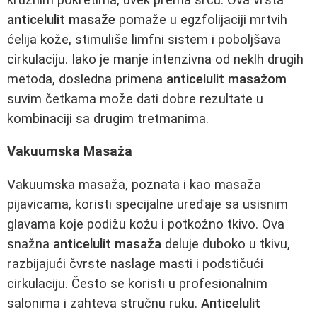
anticelulit masaže
pomaže u egzfolijaciji mrtvih
ćelija kože, stimuliše limfni sistem i poboljšava
cirkulaciju. Iako je manje intenzivna od neklh drugih
metoda, dosledna primena
anticelulit masažom
suvim četkama može dati dobre rezultate u
kombinaciji sa drugim tretmanima.
Vakuumska Masaža
Vakuumska masaža, poznata i kao masaža
pijavicama, koristi specijalne uređaje sa usisnim
glavama koje podižu kožu i potkožno tkivo. Ova
snažna
anticelulit masaža
deluje duboko u tkivu,
razbijajući čvrste naslage masti i podstičući
cirkulaciju. Često se koristi u profesionalnim
salonima i zahteva stručnu ruku.
Anticelulit