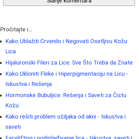
Slanje komentara
Pročitajte i...
Kako Ublažiti Crvenilo i Negovati Osetljivu Kožu
Lica
Hijaluronski Fileri za Lice: Sve Što Treba da Znate
Kako Ukloniti Fleke i Hiperpigmentaciju na Licu -
Iskustva i Rešenja
Hormonske Bubuljice: Rešenja i Saveti za Čistu
Kožu
Kako rešiti problem ožiljaka od akni - Iskustva i
saveti
Facelifting i podmlađivanje lica - Iskustva, saveti i