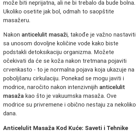
može biti neprijatna, ali ne bi trebalo da bude bolna.
Ukoliko osetite jak bol, odmah to saopštite
masažeru.
Nakon
anticelulit masaži
, takođe je važno nastaviti
sa unosom dovoljne količine vode kako biste
podstakli detoksikaciju organizma. Možete
očekivati da će se koža nakon tretmana pojaviti
crvenkasto - to je normalna pojava koja ukazuje na
poboljšanu cirkulaciju. Ponekad se mogu javiti i
modrice, naročito nakon intenzivnijih
anticelulit
masaža
kao što je vakuumska masaža. Ove
modrice su privremene i obično nestaju za nekoliko
dana.
Anticelulit Masaža Kod Kuće: Saveti i Tehnike