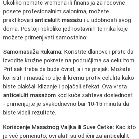
Ukoliko nemate vremena ili finansija za redovne
posete profesionalnim salonima, možete
praktikovati
anticelulit masažu
i u udobnosti svog
doma. Postoji nekoliko jednostavnih tehnika koje
možete primenjivati samostalno:
Samomasaža Rukama:
Koristite dlanove i prste da
izvodite kružne pokrete na područjima sa celulitom.
Pritisak treba da bude čvrst, ali ne prejak. Možete
koristiti i masažno ulje ili kremu protiv celulita kako
biste olakšali klizanje i pojačali efekat. Ova vrsta
anticelulit masažom
kod kuće zahteva doslednost
- primenjujte je svakodnevno bar 10-15 minuta da
biste videli rezultate.
Korišćenje Masažnog Valjka ili Suve Četke:
Kao što
je već pomenuto, ovi alati su odlični za
anticelulit