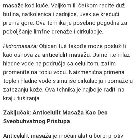
masaže
kod kuće. Valjkom ili četkom radite duž
butina, natkolenica i zadnjice, uvek se krećući
prema gore. Ova tehnika je posebno pogodna za
poboljšanje limfne drenaže i cirkulacije.
Hidromasaža:
Običan tuš takođe može poslužiti
kao osnova za
anticelulit masažu
. Usmerite mlaz
hladne vode na područja sa celulitom, zatim
promenite na toplu vodu. Naizmenična primena
tople i hladne vode stimuliše cirkulaciju i pomaže u
zatezanju kože. Ova tehnika je najbolje raditi na
kraju tuširanja.
Zaključak: Anticelulit Masaža Kao Deo
Sveobuhvatnog Pristupa
Anticelulit masaža
je moćan alat u borbi protiv