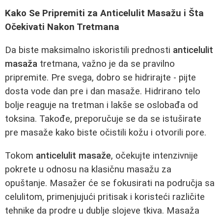
Kako Se Pripremiti za Anticelulit Masažu i Šta
Očekivati Nakon Tretmana
Da biste maksimalno iskoristili prednosti
anticelulit
masaža
tretmana, važno je da se pravilno
pripremite. Pre svega, dobro se hidrirajte - pijte
dosta vode dan pre i dan masaže. Hidrirano telo
bolje reaguje na tretman i lakše se oslobađa od
toksina. Takođe, preporučuje se da se istuširate
pre masaže kako biste očistili kožu i otvorili pore.
Tokom
anticelulit masaže
, očekujte intenzivnije
pokrete u odnosu na klasičnu masažu za
opuštanje. Masažer će se fokusirati na područja sa
celulitom, primenjujući pritisak i koristeći različite
tehnike da prodre u dublje slojeve tkiva. Masaža