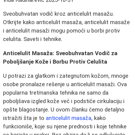
Sveobuhvatan vodič kroz anticelulit masažu.
Otkrijte kako anticelulit masaža, anticelulit masaže
i anticelulit masaži mogu pomoći u borbi protiv
celulita. Saveti i tehnike.
Anticelulit Masaža: Sveobuhvatan Vodič za
Poboljšanje Kože i Borbu Protiv Celulita
U potrazi za glatkom i zategnutom kožom, mnoge
osobe pronalaze rešenje u anticelulit masaži. Ova
popularna tretmanska tehnika ne samo da
poboljšava izgled kože već i podstiče cirkulaciju i
opšte blagostanje. U ovom članku ćemo detaljno
istražiti šta je to
anticelulit masaža
, kako
funkcioniše, koje su njene prednosti i koje tehnike
se koriste u praksi. Bez obzira da li se odlučujete