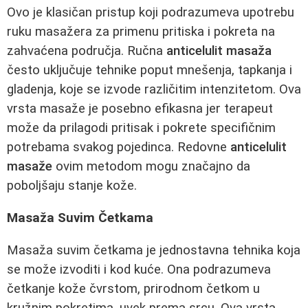
Ovo je klasičan pristup koji podrazumeva upotrebu
ruku masažera za primenu pritiska i pokreta na
zahvaćena područja. Ručna
anticelulit masaža
često uključuje tehnike poput mnešenja, tapkanja i
gladenja, koje se izvode različitim intenzitetom. Ova
vrsta masaže je posebno efikasna jer terapeut
može da prilagodi pritisak i pokrete specifičnim
potrebama svakog pojedinca. Redovne
anticelulit
masaže
ovim metodom mogu značajno da
poboljšaju stanje kože.
Masaža Suvim Četkama
Masaža suvim četkama je jednostavna tehnika koja
se može izvoditi i kod kuće. Ona podrazumeva
četkanje kože čvrstom, prirodnom četkom u
kružnim pokretima, uvek prema srcu. Ova vrsta