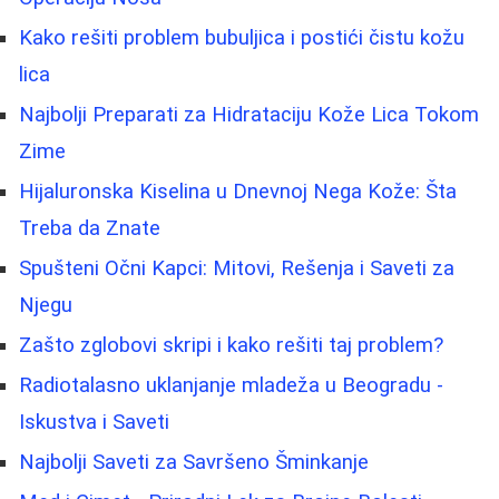
Kako rešiti problem bubuljica i postići čistu kožu
lica
Najbolji Preparati za Hidrataciju Kože Lica Tokom
Zime
Hijaluronska Kiselina u Dnevnoj Nega Kože: Šta
Treba da Znate
Spušteni Očni Kapci: Mitovi, Rešenja i Saveti za
Njegu
Zašto zglobovi skripi i kako rešiti taj problem?
Radiotalasno uklanjanje mladeža u Beogradu -
Iskustva i Saveti
Najbolji Saveti za Savršeno Šminkanje