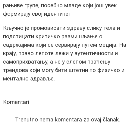
рањиве групе, посебно младе који још увек
формирају свој идентитет.
Кључно је промовисати здраву слику тела и
подстицати критичко размишљање о
садржајима који се сервирају путем медија. На
крају, право лепоте лежи у аутентичности и
самоприхватању, а не у слепом праћењу
трендова који могу бити штетни по физичко и
ментално здравље.
Komentari
Trenutno nema komentara za ovaj članak.