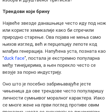
Трендови који брину
Највеће звезде данашњице често иду под нож
или користе хемикалије како би спречили
природно старење. Ова појава не мења само
њихов изглед, већ и перцепцију лепоте код
млађих генерација. Напућена уста, позната као
"
duck face
", постала је екстремно популарна
међу тинејџерима, а њен порекло често се
везује за порно индустрију.
Оно што је посебно забрињавајуће јесте
чињеница да ове трендове често популаришу
личности сумњивог моралног карактера. Иако
се многе жене на први поглед противе овим
праксама, често се суочавају са лицемерјем