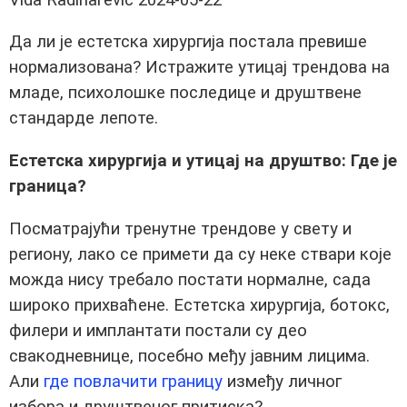
Да ли је естетска хирургија постала превише
нормализована? Истражите утицај трендова на
младе, психолошке последице и друштвене
стандарде лепоте.
Естетска хирургија и утицај на друштво: Где је
граница?
Посматрајући тренутне трендове у свету и
региону, лако се примети да су неке ствари које
можда нису требало постати нормалне, сада
широко прихваћене. Естетска хирургија, ботокс,
филери и имплантати постали су део
свакодневнице, посебно међу јавним лицима.
Али
где повлачити границу
између личног
избора и друштвеног притиска?