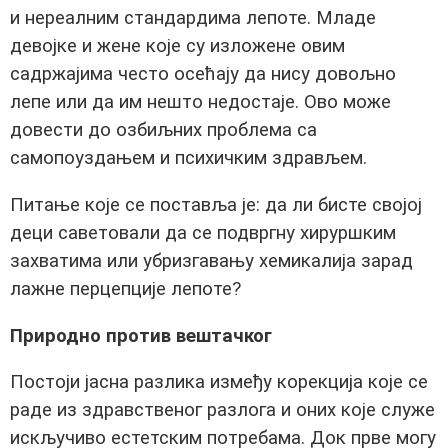
и нереалним стандардима лепоте. Младе
девојке и жене које су изложене овим
садржајима често осећају да нису довољно
лепе или да им нешто недостаје. Ово може
довести до озбиљних проблема са
самопоуздањем и психичким здрављем.
Питање које се поставља је: да ли бисте својој
деци саветовали да се подвргну хируршким
захватима или убризгавању хемикалија зарад
лажне перцепције лепоте?
Природно против вештачког
Постоји јасна разлика између корекција које се
раде из здравственог разлога и оних које служе
искључиво естетским потребама. Док прве могу