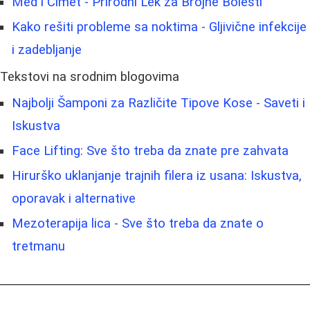
Med i Cimet - Prirodni Lek za Brojne Bolesti
Kako rešiti probleme sa noktima - Gljivične infekcije
i zadebljanje
Tekstovi na srodnim blogovima
Najbolji Šamponi za Različite Tipove Kose - Saveti i
Iskustva
Face Lifting: Sve što treba da znate pre zahvata
Hirurško uklanjanje trajnih filera iz usana: Iskustva,
oporavak i alternative
Mezoterapija lica - Sve što treba da znate o
tretmanu