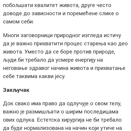
побољшати квалитет живота, друге често
доводе до зависности и поремећене слике о
самом себи.
Многи заговорници природног изгледа истичу
да је важно прихватити процес старења као део
живота. Уместо да се боре против природе,
људи би требало да усмере енергију на
неговање здравог начина живота и прихватање
себе таквима какви јесу.
Закључак
Док свако има право да одлучује о свом телу,
важно је размишљати о ширим последицама
ових одлука. Естетска хирургија не би требало
да буде нормализована на начин који утиче на