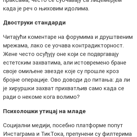
када је реч о њиховим идолима.
Двоструки стандарди
Читајући коментаре на форумима и друштвеним
мрежама, лако се уочава контрадикторност.
Жене често осуђују оне који се подвргавају
естетским захватима, али истовремено бране
своје омиљене звезде које су прошле кроз
бројне операције. Ово доводи до питања: да ли
је хируршки захват прихватљив само када се
ради о некоме кога волимо?
Психолошки утицај на младе
Социјални медији, посебно платформе попут
Инстаграма и ТикТока, препунени су филтерима